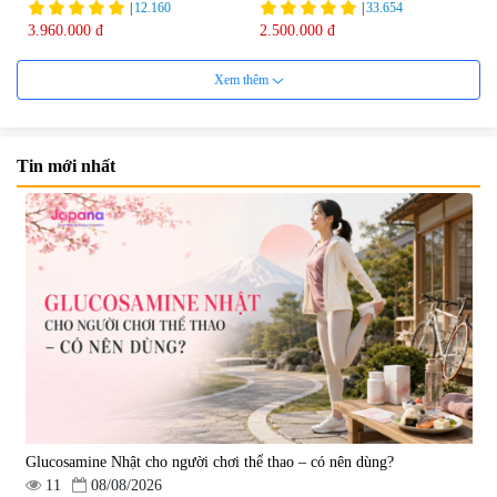
|
12.160
|
33.654
Group 180 viên - Date 08/2027
3.960.000 đ
2.500.000 đ
Xem thêm
Tin mới nhất
Mặt Nạ Nichiei Bussan Nano
Viên uống bổ não Ribeto Shoji
NMN+ 3D Face Mask Luxury (8
Ichoha Ekisu Plus - 90 viên
miếng)
|
0
|
57.920
1.890.000 đ
1.450.000 đ
Glucosamine Nhật cho người chơi thể thao – có nên dùng?
11
08/08/2026