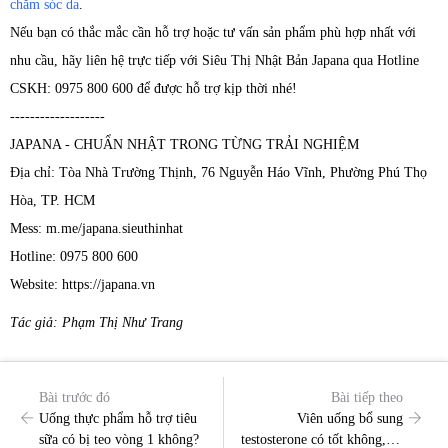
chăm sóc da
.
Nếu bạn có thắc mắc cần hỗ trợ hoặc tư vấn sản phẩm phù hợp nhất với
nhu cầu, hãy liên hệ trực tiếp với Siêu Thị Nhật Bản Japana qua Hotline
CSKH: 0975 800 600 để được hỗ trợ kịp thời nhé!
-------------------
JAPANA - CHUẨN NHẬT TRONG TỪNG TRẢI NGHIỆM
Địa chỉ: Tòa Nhà Trường Thịnh, 76 Nguyễn Háo Vĩnh, Phường Phú Thọ
Hòa, TP. HCM
Mess: m.me/japana.sieuthinhat
Hotline: 0975 800 600
Website: https://japana.vn
Tác giả: Phạm Thị Như Trang
Bài trước đó
Bài tiếp theo
Uống thực phẩm hỗ trợ tiêu
Viên uống bổ sung
sữa có bị teo vòng 1 không?
testosterone có tốt không, có