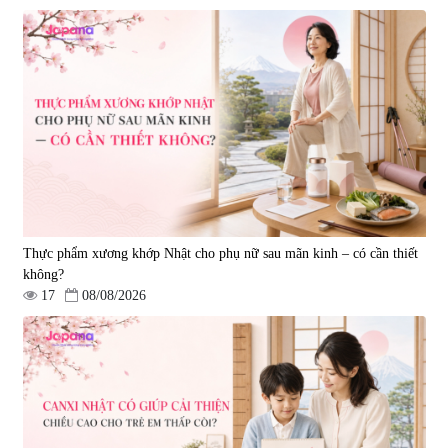
Viên uống hỗ trợ tăng cường
Viên uống chống lão hóa, tăng
sinh lý nam Fujina Monster Shot
sức khỏe Yangmiwa NMN 60
150 viên
viên
|
12.480
|
42.588
880.000 đ
5.500.000 đ
Thực phẩm xương khớp Nhật cho phụ nữ sau mãn kinh – có cần thiết
không?
17
08/08/2026
Viên uống phòng ngừa đột quỵ,
tai biến Nattokinase Nano
Premium 120 viên
|
149.877
2.290.000 đ