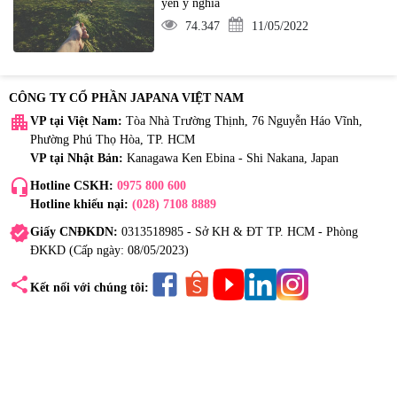
yên ý nghĩa
74.347
11/05/2022
CÔNG TY CỔ PHẦN JAPANA VIỆT NAM
apartment
VP tại Việt Nam:
Tòa Nhà Trường Thịnh, 76 Nguyễn Háo Vĩnh,
Phường Phú Thọ Hòa, TP. HCM
VP tại Nhật Bản:
Kanagawa Ken Ebina - Shi Nakana, Japan
headset_mic
Hotline CSKH:
0975 800 600
Hotline khiếu nại:
(028) 7108 8889
verified
Giấy CNĐKDN:
0313518985 - Sở KH & ĐT TP. HCM - Phòng
ĐKKD (Cấp ngày: 08/05/2023)
share
Kết nối với chúng tôi: