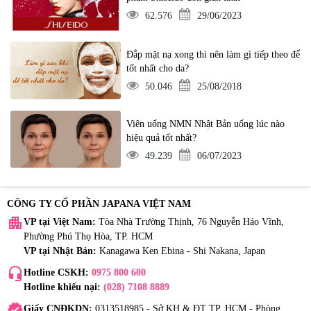
62.576
29/06/2023
Đắp mặt nạ xong thì nên làm gì tiếp theo để
tốt nhất cho da?
50.046
25/08/2018
Viên uống NMN Nhật Bản uống lúc nào
hiệu quả tốt nhất?
49.239
06/07/2023
CÔNG TY CỔ PHẦN JAPANA VIỆT NAM
apartment
VP tại Việt Nam:
Tòa Nhà Trường Thịnh, 76 Nguyễn Háo Vĩnh,
Phường Phú Thọ Hòa, TP. HCM
VP tại Nhật Bản:
Kanagawa Ken Ebina - Shi Nakana, Japan
headset_mic
Hotline CSKH:
0975 800 600
Hotline khiếu nại:
(028) 7108 8889
verified
Giấy CNĐKDN:
0313518985 - Sở KH & ĐT TP. HCM - Phòng