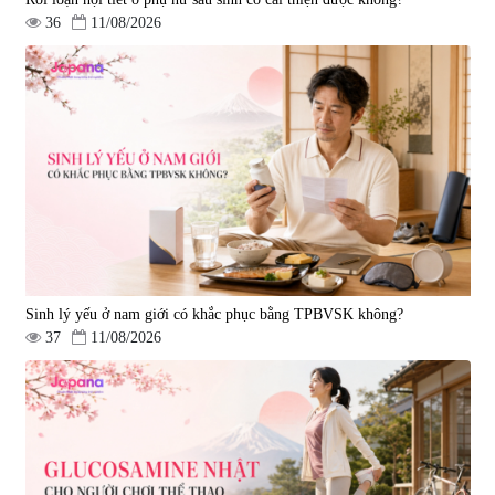
36
11/08/2026
Tẩy tế bào chết Nichiei Bussan
Viên uống hỗ trợ bền thành
Nano NMN+ Peeling Gel
mạch, ngừa tai biến Elastin Plus
Luxury 200g
& Nattokinase Hokoen 80 viên
|
0
|
0
1.490.000 đ
980.000 đ
Sinh lý yếu ở nam giới có khắc phục bằng TPBVSK không?
37
11/08/2026
Viên uống bổ gan Ribeto Shoji
Viên uống hỗ trợ cải thiện thoát
Hepaclean 60 viên
vị đĩa đệm Kyoto Has 30 viên
|
543.205
|
14.560
690.000 đ
1.600.000 đ