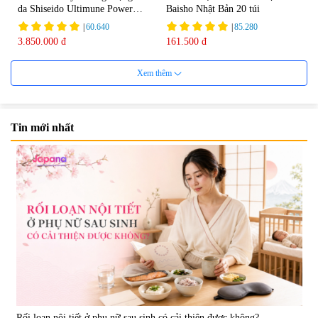
da Shiseido Ultimune Power
Baisho Nhật Bản 20 túi
75ml
|
60.640
|
85.280
3.850.000 đ
161.500 đ
Xem thêm
Tin mới nhất
Viên uống bổ não Ribeto Shoji
Viên nang uống cải thiện thị lực,
Ichoha Ekisu Plus - 90 viên
trí nhớ DHA + EPA + Flaxseed
Oil 30 viên/gói - Date 02/2027
|
57.920
|
52.346
1.450.000 đ
225.000 đ
Rối loạn nội tiết ở phụ nữ sau sinh có cải thiện được không?