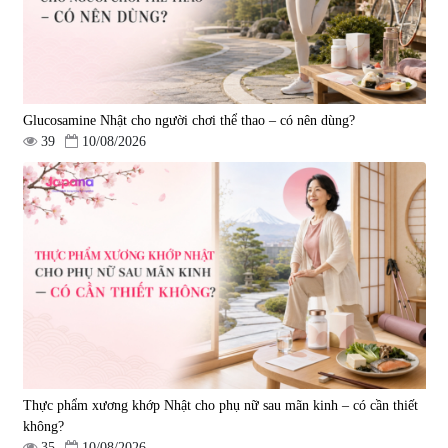
Glucosamine Nhật cho người chơi thể thao – có nên dùng?
39
10/08/2026
Viên uống hỗ trợ giấc ngủ Fujina
Viên uống phòng ngừa & hỗ trợ
Sleepy Nhật Bản 80 viên
điều trị đột quỵ Biken Kinase
Gold 60 viên
|
13.760
|
0
580.000 đ
1.570.000 đ
Thực phẩm xương khớp Nhật cho phụ nữ sau mãn kinh – có cần thiết
không?
35
10/08/2026