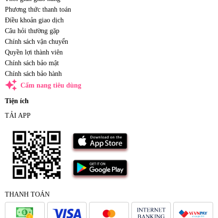
Phương thức thanh toán
Điều khoản giao dịch
Câu hỏi thường gặp
Chính sách vận chuyển
Quyền lợi thành viên
Chính sách bảo mật
Chính sách bảo hành
auto_awesome
Cẩm nang tiêu dùng
Tiện ích
TẢI APP
THANH TOÁN