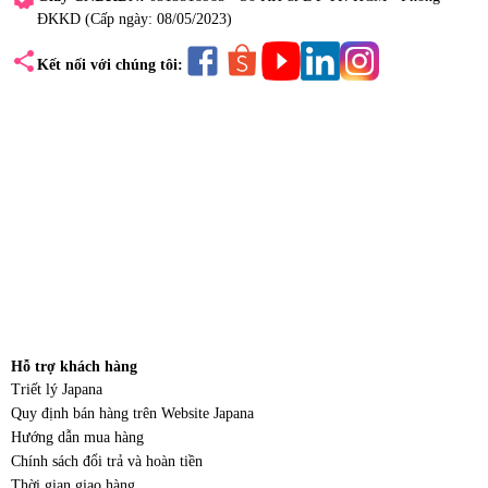
ĐKKD (Cấp ngày: 08/05/2023)
share
Kết nối với chúng tôi:
Hỗ trợ khách hàng
Triết lý Japana
Quy định bán hàng trên Website Japana
Hướng dẫn mua hàng
Chính sách đổi trả và hoàn tiền
Thời gian giao hàng