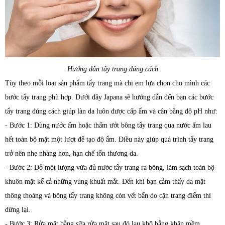
Hướng dẫn tẩy trang đúng cách
Tùy theo mỗi loại sản phẩm tẩy trang mà chị em lựa chọn cho mình các
bước tẩy trang phù hợp. Dưới đây Japana
sẽ hướng dẫn đến bạn các bước
tẩy trang đúng cách giúp làn da luôn được cấp ẩm và cân bằng độ pH như:
- Bước 1: Dùng nước ấm hoặc thấm ướt bông tẩy trang qua nước ấm lau
hết toàn bộ mặt một lượt để tạo độ ẩm. Điều này giúp quá trình tẩy trang
trở nên nhẹ nhàng hơn, hạn chế tổn thương da.
- Bước 2: Đổ một lượng vừa đủ nước tẩy trang ra bông, làm sạch toàn bộ
khuôn mặt kể cả những vùng khuất mắt. Đến khi bạn cảm thấy da mặt
thông thoáng và bông tẩy trang không còn vết bẩn do cặn trang điểm thì
dừng lại.
- Bước 3: Rửa mặt bằng sữa rửa mặt sau đó lau khô bằng khăn mềm.