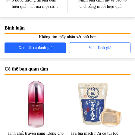
6 bước dưỡng da ban đêm
Mách bạn cách tẩy tế bào
hiệu quả nhất mà mọi cô
chết bằng muối hiệu quả
nàng không nên bỏ qua
Bình luận
Không tìm thấy nhận xét phù hợp
Xem tất cả đánh giá
Viết đánh giá
Có thể bạn quan tâm
Tinh chất truyền năng lượng cho
Trà lúa mạch hữu cơ túi lọc