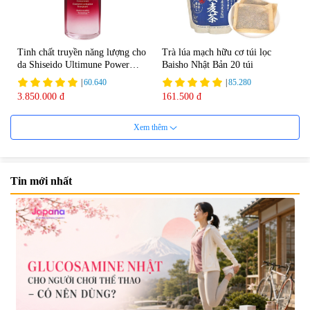
Tinh chất truyền năng lượng cho
Trà lúa mạch hữu cơ túi lọc
da Shiseido Ultimune Power
Baisho Nhật Bản 20 túi
75ml
|
60.640
|
85.280
3.850.000 đ
161.500 đ
Xem thêm
Tin mới nhất
Viên uống bổ não Ribeto Shoji
Viên nang uống cải thiện thị lực,
Ichoha Ekisu Plus - 90 viên
trí nhớ DHA + EPA + Flaxseed
Oil 30 viên/gói - Date 02/2027
|
57.920
|
52.346
1.450.000 đ
225.000 đ