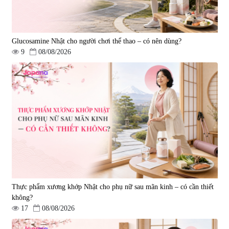
Glucosamine Nhật cho người chơi thể thao – có nên dùng?
9
08/08/2026
Tẩy tế bào chết Nichiei Bussan
Viên uống hỗ trợ bền thành
Nano NMN+ Peeling Gel
mạch, ngừa tai biến Elastin Plus
Luxury 200g
& Nattokinase Hokoen 80 viên
|
0
|
0
1.490.000 đ
980.000 đ
Thực phẩm xương khớp Nhật cho phụ nữ sau mãn kinh – có cần thiết
không?
17
08/08/2026
Viên uống bổ gan Ribeto Shoji
Viên uống hỗ trợ cải thiện thoát