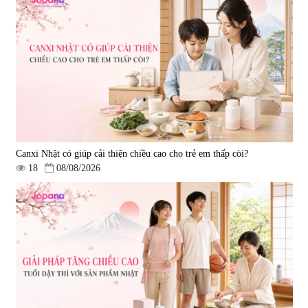
Hepaclean 60 viên
vị đĩa đệm Kyoto Has 30 viên
|
543.205
|
14.560
690.000 đ
1.600.000 đ
Canxi Nhật có giúp cải thiện chiều cao cho trẻ em thấp còi?
18
08/08/2026
Viên uống hỗ trợ giấc ngủ Fujina
Viên uống phòng ngừa & hỗ trợ
Sleepy Nhật Bản 80 viên
điều trị đột quỵ Biken Kinase
Gold 60 viên
|
13.760
|
0
580.000 đ
1.570.000 đ