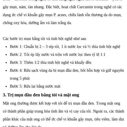
gây mụn, nám, tàn nhang. Đặc biệt, hoạt chất Curcumin trong nghệ có tác
dụng ức chế vi khuẩn gây mụn P. acnes, chữa lành tổn thương da do mụn,
chống oxy hóa, dưỡng ẩm và làm trắng da.
Các bước trị mụn bằng tỏi và tinh bột nghệ như sau:
Bước 1: Chuẩn bị 2 – 3 tép tỏi, 1 ít nước lọc và ½ thìa tinh bột nghệ
Bước 2: Tỏi ép lấy nước và trộn với nước lọc theo tỷ lệ 1:1
Bước 3: Thêm 1/2 thìa tinh bột nghệ và khuấy đều
Bước 4: Rửa sạch vùng da bị mụn đầu đen, bôi hỗn hợp và giữ nguyên
trong 5 phút
Bước 5: Rửa lại bằng nước mát
3. Trị mụn đầu đen bằng tỏi và mật ong
Mật ong thường được kết hợp với tỏi để trị mụn đầu đen. Trong mật ong
có thành phần giúp trung hòa tính ấm và vị cay của tỏi. Ngoài ra, các thành
phần khác của mật ong có thể ức chế vi khuẩn gây mụn, tiêu viêm, làm dịu