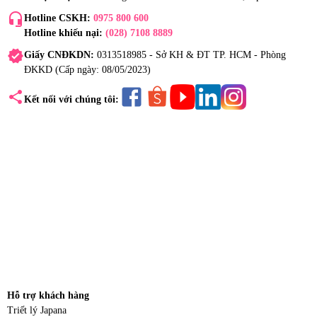
headset_mic
Hotline CSKH:
0975 800 600
Hotline khiếu nại:
(028) 7108 8889
verified
Giấy CNĐKDN:
0313518985 - Sở KH & ĐT TP. HCM - Phòng
ĐKKD (Cấp ngày: 08/05/2023)
share
Kết nối với chúng tôi:
Hỗ trợ khách hàng
Triết lý Japana