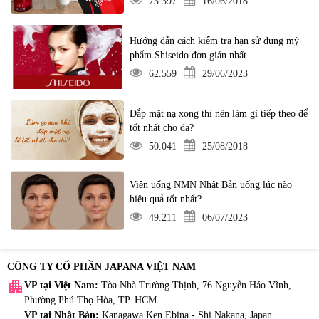
73.397
16/06/2018
Hướng dẫn cách kiểm tra hạn sử dụng mỹ
phẩm Shiseido đơn giản nhất
62.559
29/06/2023
Đắp mặt nạ xong thì nên làm gì tiếp theo để
tốt nhất cho da?
50.041
25/08/2018
Viên uống NMN Nhật Bản uống lúc nào
hiệu quả tốt nhất?
49.211
06/07/2023
CÔNG TY CỔ PHẦN JAPANA VIỆT NAM
apartment
VP tại Việt Nam:
Tòa Nhà Trường Thịnh, 76 Nguyễn Háo Vĩnh,
Phường Phú Thọ Hòa, TP. HCM
VP tại Nhật Bản:
Kanagawa Ken Ebina - Shi Nakana, Japan