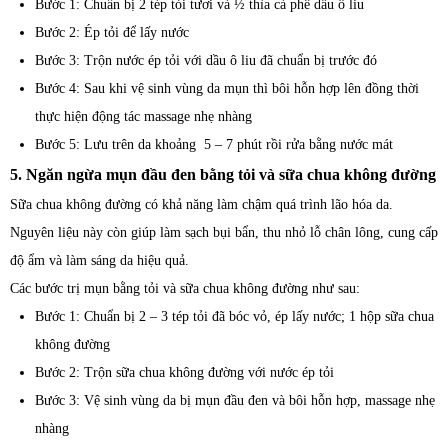
Bước 1: Chuẩn bị 2 tép tỏi tươi và ½ thìa cà phê dầu ô liu
Bước 2: Ép tỏi để lấy nước
Bước 3: Trộn nước ép tỏi với dầu ô liu đã chuẩn bị trước đó
Bước 4: Sau khi vệ sinh vùng da mụn thì bôi hỗn hợp lên đồng thời
thực hiện động tác massage nhẹ nhàng
Bước 5: Lưu trên da khoảng 5 – 7 phút rồi rửa bằng nước mát
5. Ngăn ngừa mụn đầu đen bằng tỏi và sữa chua không đường
Sữa chua không đường có khả năng làm chậm quá trình lão hóa da.
Nguyên liệu này còn giúp làm sạch bụi bẩn, thu nhỏ lỗ chân lông, cung cấp
độ ẩm và làm sáng da hiệu quả.
Các bước trị mụn bằng tỏi và sữa chua không đường như sau:
Bước 1: Chuẩn bị 2 – 3 tép tỏi đã bóc vỏ, ép lấy nước; 1 hộp sữa chua
không đường
Bước 2: Trộn sữa chua không đường với nước ép tỏi
Bước 3: Vệ sinh vùng da bị mụn đầu đen và bôi hỗn hợp, massage nhẹ
nhàng