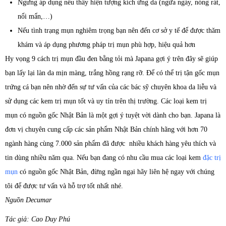
Ngưng áp dụng nếu thấy hiện tượng kích ứng da (ngứa ngáy, nóng rát,
nổi mẩn,…)
Nếu tình trạng mụn nghiêm trọng bạn nên đến cơ sở y tế để được thăm
khám và áp dụng phương pháp trị mụn phù hợp, hiệu quả hơn
Hy vọng 9 cách trị mụn đầu đen bằng tỏi mà Japana gợi ý trên đây sẽ giúp
bạn lấy lại làn da mịn màng, trắng hồng rạng rỡ. Để có thể trị tận gốc mụn
trứng cá bạn nên nhờ đến sự tư vấn của các bác sỹ chuyên khoa da liễu và
sử dụng các kem trị mụn tốt và uy tín trên thị trường. Các loại kem trị
mụn có nguồn gốc Nhật Bản là một gợi ý tuyệt vời dành cho bạn. Japana là
đơn vị chuyên cung cấp các sản phẩm Nhật Bản chính hãng với hơn 70
ngành hàng cùng 7.000 sản phẩm đã được nhiều khách hàng yêu thích và
tin dùng nhiều năm qua. Nếu bạn đang có nhu cầu mua các loại kem
đặc trị
mụn
có nguồn gốc Nhật Bản, đừng ngần ngại hãy liên hệ ngay với chúng
tôi để được tư vấn và hỗ trợ tốt nhất nhé.
Nguồn Decumar
Tác giả: Cao Duy Phú