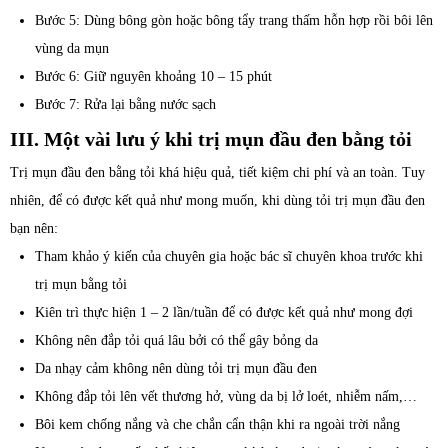
Bước 5: Dùng bông gòn hoặc bông tẩy trang thấm hỗn hợp rồi bôi lên
vùng da mụn
Bước 6: Giữ nguyên khoảng 10 – 15 phút
Bước 7: Rửa lại bằng nước sạch
III. Một vài lưu ý khi trị mụn đầu đen bằng tỏi
Trị mụn đầu đen bằng tỏi khá hiệu quả, tiết kiệm chi phí và an toàn. Tuy
nhiên, để có được kết quả như mong muốn, khi dùng tỏi trị mụn đầu đen
bạn nên:
Tham khảo ý kiến của chuyên gia hoặc bác sĩ chuyên khoa trước khi
trị mụn bằng tỏi
Kiên trì thực hiện 1 – 2 lần/tuần để có được kết quả như mong đợi
Không nên đắp tỏi quá lâu bởi có thể gây bỏng da
Da nhạy cảm không nên dùng tỏi trị mụn đầu đen
Không đắp tỏi lên vết thương hở, vùng da bị lở loét, nhiễm nấm,…
Bôi kem chống nắng và che chắn cẩn thận khi ra ngoài trời nắng