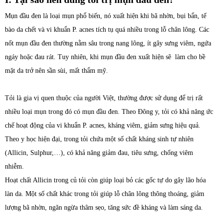
Mụn đầu đen là loại mụn phổ biến, nó xuất hiện khi bã nhờn, bụi bẩn, tế
bào da chết và vi khuẩn P. acnes tích tụ quá nhiều trong lỗ chân lông. Các
nốt mụn đầu đen thường nằm sâu trong nang lông, ít gây sưng viêm, ngứa
ngáy hoặc đau rát. Tuy nhiên, khi mụn đầu đen xuất hiện sẽ làm cho bề
mặt da trở nên sần sùi, mất thẩm mỹ.
Tỏi là gia vị quen thuộc của người Việt, thường được sử dụng để trị rất
nhiều loại mụn trong đó có mụn đầu đen. Theo Đông y, tỏi có khả năng ức
chế hoạt động của vi khuẩn P. acnes, kháng viêm, giảm sưng hiệu quả.
Theo y học hiện đại, trong tỏi chứa một số chất kháng sinh tự nhiên
(Allicin, Sulphur,…), có khả năng giảm đau, tiêu sưng, chống viêm
nhiễm.
Hoạt chất Allicin trong củ tỏi còn giúp loại bỏ các gốc tự do gây lão hóa
làn da. Một số chất khác trong tỏi giúp lỗ chân lông thông thoáng, giảm
lượng bã nhờn, ngăn ngừa thâm sẹo, tăng sức đề kháng và làm sáng da.