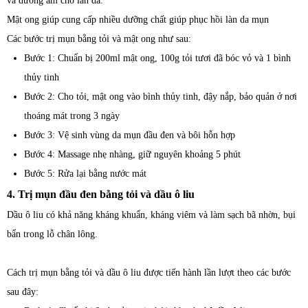
và dưỡng ẩm cho làn da.
Mật ong giúp cung cấp nhiều dưỡng chất giúp phục hồi làn da mụn
Các bước trị mụn bằng tỏi và mật ong như sau:
Bước 1: Chuẩn bị 200ml mật ong, 100g tỏi tươi đã bóc vỏ và 1 bình
thủy tinh
Bước 2: Cho tỏi, mật ong vào bình thủy tinh, đậy nắp, bảo quản ở nơi
thoáng mát trong 3 ngày
Bước 3: Vệ sinh vùng da mụn đầu đen và bôi hỗn hợp
Bước 4: Massage nhẹ nhàng, giữ nguyên khoảng 5 phút
Bước 5: Rửa lại bằng nước mát
4. Trị mụn đầu đen bằng tỏi và dầu ô liu
Dầu ô liu có khả năng kháng khuẩn, kháng viêm và làm sạch bã nhờn, bụi
bẩn trong lỗ chân lông.
Cách trị mụn bằng tỏi và dầu ô liu được tiến hành lần lượt theo các bước
sau đây: