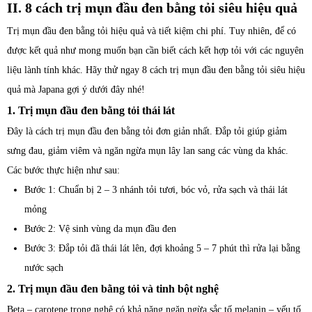
II. 8 cách trị mụn đầu đen bằng tỏi siêu hiệu quả
Trị mụn đầu đen bằng tỏi hiệu quả và tiết kiệm chi phí. Tuy nhiên, để có
được kết quả như mong muốn bạn cần biết cách kết hợp tỏi với các nguyên
liệu lành tính khác. Hãy thử ngay 8 cách trị mụn đầu đen bằng tỏi siêu hiệu
quả mà Japana gợi ý dưới đây nhé!
1. Trị mụn đầu đen bằng tỏi thái lát
Đây là cách trị mụn đầu đen bằng tỏi đơn giản nhất. Đắp tỏi giúp giảm
sưng đau, giảm viêm và ngăn ngừa mụn lây lan sang các vùng da khác.
Các bước thực hiện như sau:
Bước 1: Chuẩn bị 2 – 3 nhánh tỏi tươi, bóc vỏ, rửa sạch và thái lát
mỏng
Bước 2: Vệ sinh vùng da mụn đầu đen
Bước 3: Đắp tỏi đã thái lát lên, đợi khoảng 5 – 7 phút thì rửa lại bằng
nước sạch
2. Trị mụn đầu đen bằng tỏi và tinh bột nghệ
Beta – carotene trong nghệ có khả năng ngăn ngừa sắc tố melanin – yếu tố