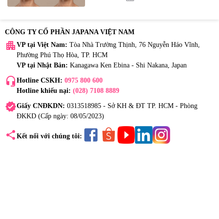
CÔNG TY CỔ PHẦN JAPANA VIỆT NAM
apartment
VP tại Việt Nam:
Tòa Nhà Trường Thịnh, 76 Nguyễn Háo Vĩnh,
Phường Phú Thọ Hòa, TP. HCM
VP tại Nhật Bản:
Kanagawa Ken Ebina - Shi Nakana, Japan
headset_mic
Hotline CSKH:
0975 800 600
Hotline khiếu nại:
(028) 7108 8889
verified
Giấy CNĐKDN:
0313518985 - Sở KH & ĐT TP. HCM - Phòng
ĐKKD (Cấp ngày: 08/05/2023)
share
Kết nối với chúng tôi: