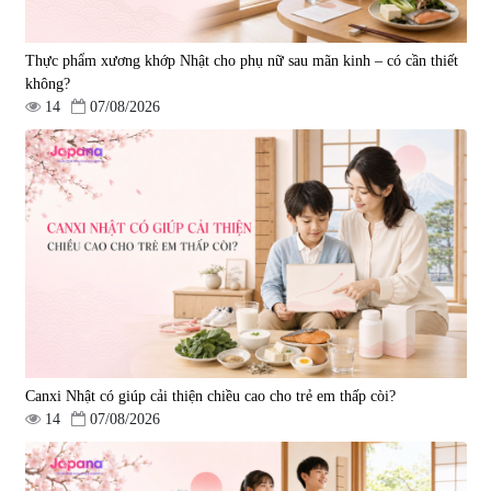
Thực phẩm xương khớp Nhật cho phụ nữ sau mãn kinh – có cần thiết
không?
14
07/08/2026
Viên uống bổ gan Ribeto Shoji
Viên uống hỗ trợ cải thiện thoát
Hepaclean 60 viên
vị đĩa đệm Kyoto Has 30 viên
|
543.205
|
14.560
690.000 đ
1.600.000 đ
Canxi Nhật có giúp cải thiện chiều cao cho trẻ em thấp còi?
14
07/08/2026
Viên uống hỗ trợ giấc ngủ Fujina
Viên uống phòng ngừa & hỗ trợ
Sleepy Nhật Bản 80 viên
điều trị đột quỵ Biken Kinase
Gold 60 viên
|
13.760
|
0