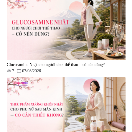
Viên uống bổ não Ribeto Shoji
Viên nang uống cải thiện thị lực,
Ichoha Ekisu Plus - 90 viên
trí nhớ DHA + EPA + Flaxseed
Oil 30 viên/gói - Date 02/2027
|
57.920
|
52.346
1.450.000 đ
225.000 đ
Glucosamine Nhật cho người chơi thể thao – có nên dùng?
7
07/08/2026
Tẩy tế bào chết Nichiei Bussan
Viên uống hỗ trợ bền thành
Nano NMN+ Peeling Gel
mạch, ngừa tai biến Elastin Plus
Luxury 200g
& Nattokinase Hokoen 80 viên
|
0
|
0
1.490.000 đ
980.000 đ