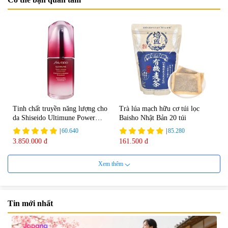
Tinh chất truyền năng lượng cho
Trà lúa mạch hữu cơ túi lọc
da Shiseido Ultimune Power
Baisho Nhật Bản 20 túi
75ml
|
60.640
|
85.280
3.850.000 đ
161.500 đ
Xem thêm
Tin mới nhất