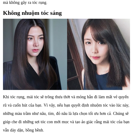
mà không gây ra tóc rụng.
Không nhuộm tóc sáng
Khi tóc rụng, mái tóc sẽ trông thưa thớt và mỏng hẳn đi làm mất vẻ quyến
rũ và cuốn hút của bạn. Vì vậy, nếu bạn quyết định nhuộm tóc vào lúc này,
những màu trầm như nâu, tím, đỏ nâu là lựa chọn tối ưu hơn cả. Chúng sẽ
giúp che đi những sợi tóc con mới mọc và tạo ảo giác rằng mái tóc của bạn
vẫn dày dặn, bồng bềnh.