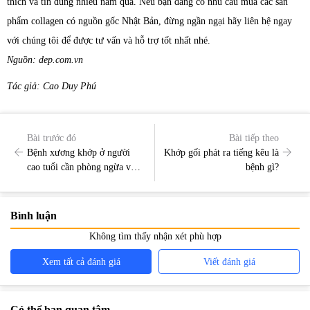
thích và tin dùng nhiều năm qua. Nếu bạn đang có nhu cầu mua các sản
phẩm collagen có nguồn gốc Nhật Bản, đừng ngần ngại hãy liên hệ ngay
với chúng tôi để được tư vấn và hỗ trợ tốt nhất nhé.
Nguồn: dep.com.vn
Tác giả: Cao Duy Phú
Bài trước đó
Bài tiếp theo
Bệnh xương khớp ở người
Khớp gối phát ra tiếng kêu là
cao tuổi cần phòng ngừa và
bệnh gì?
cải thiện như thế nào?
Bình luận
Không tìm thấy nhận xét phù hợp
Xem tất cả đánh giá
Viết đánh giá
Có thể bạn quan tâm