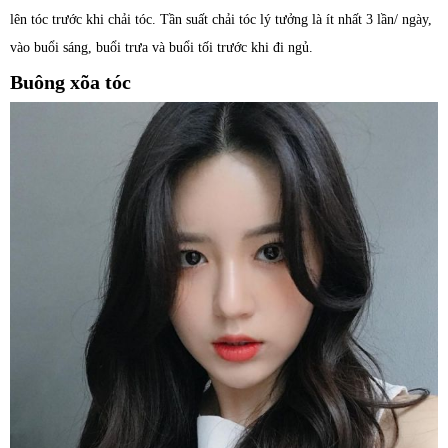
lên tóc trước khi chải tóc. Tần suất chải tóc lý tưởng là ít nhất 3 lần/ ngày,
vào buổi sáng, buổi trưa và buổi tối trước khi đi ngủ.
Buông xõa tóc