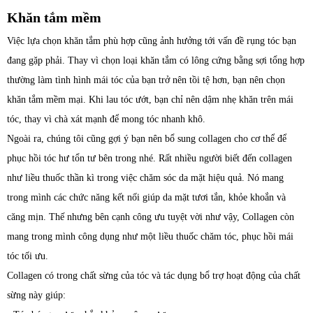
Khăn tắm mềm
Việc lựa chọn khăn tắm phù hợp cũng ảnh hưởng tới vấn đề rụng tóc bạn
đang gặp phải. Thay vì chọn loại khăn tắm có lông cứng bằng sợi tổng hợp
thường làm tình hình mái tóc của bạn trở nên tồi tệ hơn, bạn nên chọn
khăn tắm mềm mại. Khi lau tóc ướt, bạn chỉ nên dậm nhẹ khăn trên mái
tóc, thay vì chà xát mạnh để mong tóc nhanh khô.
Ngoài ra, chúng tôi cũng gợi ý bạn nên bổ sung collagen cho cơ thể để
phục hồi tóc hư tổn tư bên trong nhé. Rất nhiều người biết đến collagen
như liều thuốc thần kì trong việc chăm sóc da mặt hiệu quả. Nó mang
trong mình các chức năng kết nối giúp da mặt tươi tắn, khỏe khoắn và
căng mịn. Thế nhưng bên cạnh công ưu tuyệt vời như vậy, Collagen còn
mang trong mình công dụng như một liều thuốc chăm tóc, phục hồi mái
tóc tối ưu.
Collagen có trong chất sừng của tóc và tác dụng bổ trợ hoạt động của chất
sừng này giúp: