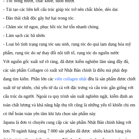
- Tóc bóng mượt, chắc khỏe, suôn mượt.
- Tái tạo các liên kết cấu trúc giúp tóc trở nên chắc khỏe, dẻo dai.
- Đào thải chất độc gây hư hại trong tóc.
- Chăm sóc từ ngọn, phục hồi tóc hư tổn nhanh chóng.
- Làm sạch các bã nhờn.
- Loại bỏ tình trạng rụng tóc sau sinh, rụng tóc do quá lạm dụng hóa mỹ
phẩm, rụng tóc do sự thay đổi nội tiết tố, rụng tóc do nguồn nước
Với nguồn gốc xuất xứ rõ ràng, đã được kiểm nghiệm lâm sàng đầy đủ,
các sản phẩm Collagen có xuất xứ Nhật Bản chính là điều mà phái đẹp
đang tìm kiếm. Phần lớn các
viên collagen nhật
đều là sản phẩm được chiết
xuất từ tự nhiên, chủ yếu từ da cá với đặc trưng và cấu trúc gần giống với
cấu trúc da người. Ngoài ra quy trình sản xuất nghiêm ngặt, kiểm định an
toàn chất lượng và khả năng hấp thụ tốt cũng là những yếu tố khiến chị em
có thể hoàn toàn yên tâm khi lựa chọn sản phẩm này.
Japana là đơn vị chuyên cung cấp các sản phẩm Nhật Bản chính hãng với
hơn 70 ngành hàng cùng 7.000 sản phẩm đã được nhiều khách hàng yêu