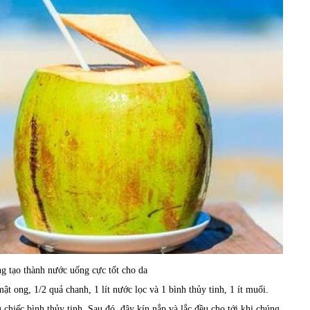
g tạo thành nước uống cực tốt cho da
 ong, 1/2 quả chanh, 1 lít nước lọc và 1 bình thủy tinh, 1 ít muối.
 chiếc bình thủy tinh. Sau đó, đậy kín nắp và lắc đều cho tới khi chúng