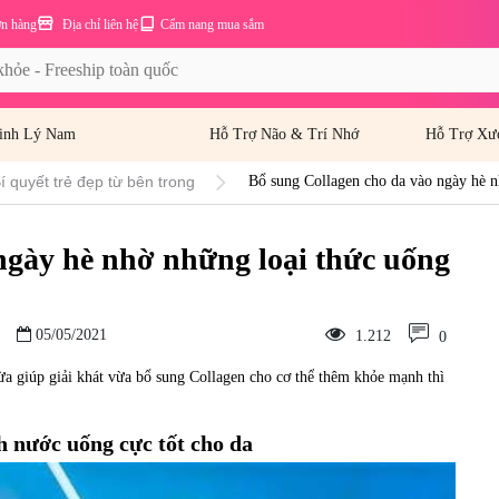
ơn hàng
Địa chỉ liên hệ
Cẩm nang mua sắm
inh Lý Nam
Hỗ Trợ Não & Trí Nhớ
Hỗ Trợ Xư
í quyết trẻ đẹp từ bên trong
Bổ sung Collagen cho da vào ngày hè n
ngày hè nhờ những loại thức uống
05/05/2021
1.212
0
ừa giúp giải khát vừa bổ sung Collagen cho cơ thể thêm khỏe mạnh thì
h nước uống cực tốt cho da