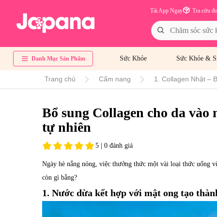
Tải App Ngay
Tra cứu đ
Sức Khỏe
Sức Khỏe & S
Danh Mục Sản Phẩm
Trang chủ
Cẩm nang
1. Collagen Nhật – B
Bổ sung Collagen cho da vào 
tự nhiên
5 | 0 đánh giá
Ngày hè nắng nóng, việc thưởng thức một vài loại thức uống v
còn gì bằng?
1. Nước dừa kết hợp với mật ong tạo thàn