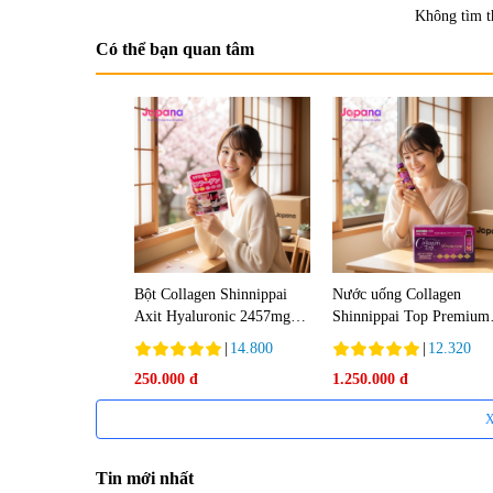
Không tìm t
Có thể bạn quan tâm
Bột Collagen Shinnippai
Nước uống Collagen
Axit Hyaluronic 2457mg
Shinnippai Top Premium
(Túi 14 gói x 3g) - Date
10.000mg (Hộp 10 chai x
|
14.800
|
12.320
04/2027
50ml)
250.000 đ
1.250.000 đ
X
Tin mới nhất