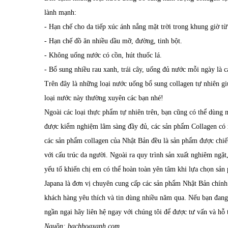
lành mạnh:
- Hạn chế cho da tiếp xúc ánh nắng mặt trời trong khung giờ từ 
- Hạn chế đồ ăn nhiều dầu mỡ, đường, tinh bột.
- Không uống nước có cồn, hút thuốc lá.
- Bổ sung nhiều rau xanh, trái cây, uống đủ nước mỗi ngày là c
Trên đây là những loại nước uống bổ sung collagen tự nhiên g
loại nước này thường xuyên các bạn nhé!
Ngoài các loại thực phẩm tự nhiên trên, bạn cũng có thể dùng
được kiểm nghiệm lâm sàng đầy đủ, các sản phẩm
Collagen
có 
các sản phẩm collagen của Nhật Bản đều là sản phẩm được chiết 
với cấu trúc da người. Ngoài ra quy trình sản xuất nghiêm ngặt
yếu tố khiến chị em có thể hoàn toàn yên tâm khi lựa chọn sản
Japana là đơn vị chuyên cung cấp các sản phẩm Nhật Bản chín
khách hàng yêu thích và tin dùng nhiều năm qua. Nếu bạn đan
ngần ngại hãy liên hệ ngay với chúng tôi để được tư vấn và hỗ t
Nguồn: bachhoaxanh.com