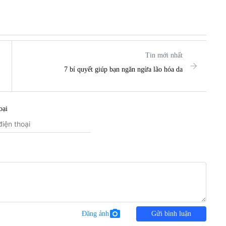
Tin mới nhất
7 bí quyết giúp bạn ngăn ngừa lão hóa da
oại
photo_camera
Đăng ảnh
Gửi bình luận