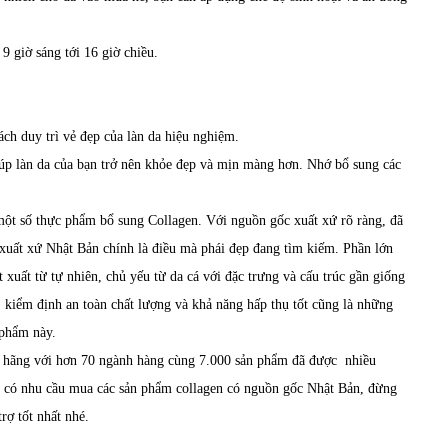
9 giờ sáng tới 16 giờ chiều.
ách duy trì vẻ đẹp của làn da hiệu nghiệm.
iúp làn da của bạn trở nên khỏe đẹp và mịn màng hơn. Nhớ bổ sung các
 một số thực phẩm bổ sung Collagen. Với nguồn gốc xuất xứ rõ ràng, đã
xuất xứ Nhật Bản chính là điều mà phái đẹp đang tìm kiếm. Phần lớn
xuất từ tự nhiên, chủ yếu từ da cá với đặc trưng và cấu trúc gần giống
, kiểm định an toàn chất lượng và khả năng hấp thụ tốt cũng là những
 phẩm này.
h hãng với hơn 70 ngành hàng cùng 7.000 sản phẩm đã được nhiều
g có nhu cầu mua các sản phẩm collagen có nguồn gốc Nhật Bản, đừng
rợ tốt nhất nhé.