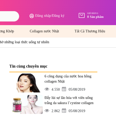
GIỎ HÀNG
Đăng nhập
/
Đăng ký
0
Sản phẩm
ơng Khớp
Collagen nước Nhật
Tất Cả Thương Hiệu
hờ những loại thức uống tự nhiên
Tin cùng chuyên mục
6 công dụng của nước hoa hồng
collagen Nhật
4.550
05/08/2019
Đẩy lùi sự lão hóa với viên uống
trắng da sakura l’cystine collagen
2.862
05/08/2019