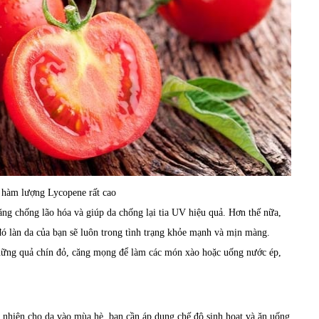
 hàm lượng Lycopene rất cao
ng chống lão hóa và giúp da chống lại tia UV hiệu quả. Hơn thế nữa,
đó làn da của bạn sẽ luôn trong tình trạng khỏe mạnh và mịn màng.
hững quả chín đỏ, căng mọng để làm các món xào hoặc uống nước ép,
nhiên cho da vào mùa hè, bạn cần áp dụng chế độ sinh hoạt và ăn uống