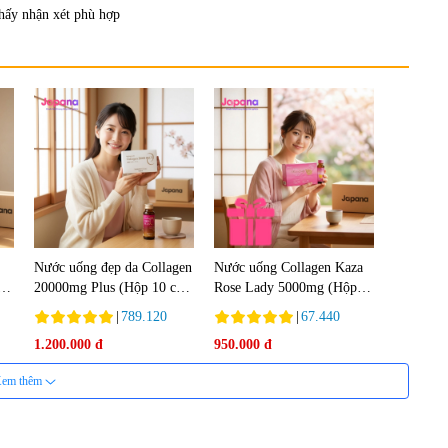
hấy nhận xét phù hợp
Nước uống đẹp da Collagen
Nước uống Collagen Kaza
20000mg Plus (Hộp 10 chai
Rose Lady 5000mg (Hộp
x 50ml)
10 chai x 50ml)
|
789.120
|
67.440
1.200.000 đ
950.000 đ
em thêm