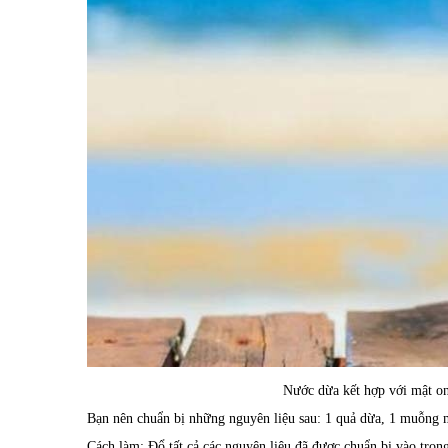
Nước dừa kết hợp với mật on
Bạn nên chuẩn bị những nguyên liệu sau: 1 quả dừa, 1 muỗng mật
Cách làm: Đổ tất cả các nguyên liệu đã được chuẩn bị vào trong