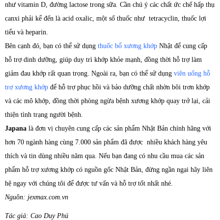
như vitamin D, đường lactose trong sữa. Cần chú ý các chất ức chế hấp thụ
canxi phải kể đến là acid oxalic, một số thuốc như tetracyclin, thuốc lợi
tiểu và heparin.
Bên cạnh đó, bạn có thể sử dụng
thuốc bổ xương khớp
Nhật để cung cấp
hỗ trợ dinh dưỡng, giúp duy trì khớp khỏe mạnh, đồng thời hỗ trợ làm
giảm đau khớp rất quan trọng. Ngoài ra, bạn có thể sử dụng
viên uống hỗ
trợ xương khớp
để hỗ trợ phục hồi và bảo dưỡng chất nhờn bôi trơn khớp
và các mô khớp, đồng thời phòng ngừa bệnh xương khớp quay trở lại, cải
thiện tình trạng người bệnh.
Japana
là đơn vị chuyên cung cấp các sản phẩm Nhật Bản chính hãng với
hơn 70 ngành hàng cùng 7.000 sản phẩm đã được nhiều khách hàng yêu
thích và tin dùng nhiều năm qua. Nếu bạn đang có nhu cầu mua các sản
phẩm hỗ trợ xương khớp có nguồn gốc Nhật Bản, đừng ngần ngại hãy liên
hệ ngay với chúng tôi để được tư vấn và hỗ trợ tốt nhất nhé.
Nguồn: jexmax.com.vn
Tác giả: Cao Duy Phú