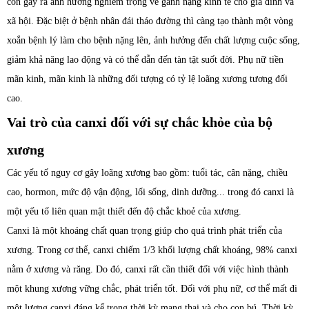
còn gây ra ảnh hưởng nghiêm trọng về gánh nặng kinh tế cho gia đình và
xã hội. Đặc biệt ở bệnh nhân đái tháo đường thì càng tạo thành một vòng
xoắn bệnh lý làm cho bệnh nặng lên, ảnh hưởng đến chất lượng cuộc sống,
giảm khả năng lao động và có thể dẫn đến tàn tật suốt đời. Phụ nữ tiền
mãn kinh, mãn kinh là những đối tượng có tỷ lệ loãng xương tương đối
cao.
Vai trò của canxi đối với sự chắc khỏe của bộ
xương
Các yếu tố nguy cơ gây loãng xương bao gồm: tuổi tác, cân nặng, chiều
cao, hormon, mức độ vận động, lối sống, dinh dưỡng... trong đó canxi là
một yếu tố liên quan mật thiết đến độ chắc khoẻ của xương.
Canxi là một khoáng chất quan trọng giúp cho quá trình phát triển của
xương. Trong cơ thể, canxi chiếm 1/3 khối lượng chất khoáng, 98% canxi
nằm ở xương và răng. Do đó, canxi rất cần thiết đối với việc hình thành
một khung xương vững chắc, phát triển tốt. Đối với phụ nữ, cơ thể mất đi
một lượng canxi đáng kể trong thời kỳ mang thai và cho con bú. Thời kỳ