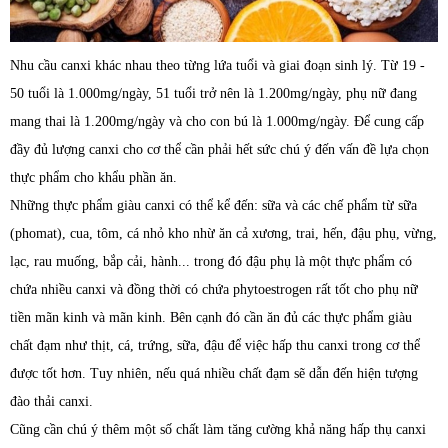
Nhu cầu canxi khác nhau theo từng lứa tuổi và giai đoạn sinh lý. Từ 19 -
50 tuổi là 1.000mg/ngày, 51 tuổi trở nên là 1.200mg/ngày, phụ nữ đang
mang thai là 1.200mg/ngày và cho con bú là 1.000mg/ngày. Để cung cấp
đầy đủ lượng canxi cho cơ thể cần phải hết sức chú ý đến vấn đề lựa chọn
thực phẩm cho khẩu phần ăn.
Những thực phẩm giàu canxi có thể kể đến: sữa và các chế phẩm từ sữa
(phomat), cua, tôm, cá nhỏ kho nhừ ăn cả xương, trai, hến, đậu phụ, vừng,
lạc, rau muống, bắp cải, hành... trong đó đậu phụ là một thực phẩm có
chứa nhiều canxi và đồng thời có chứa phytoestrogen rất tốt cho phụ nữ
tiền mãn kinh và mãn kinh. Bên cạnh đó cần ăn đủ các thực phẩm giàu
chất đạm như thịt, cá, trứng, sữa, đậu để việc hấp thu canxi trong cơ thể
được tốt hơn. Tuy nhiên, nếu quá nhiều chất đạm sẽ dẫn đến hiện tượng
đào thải canxi.
Cũng cần chú ý thêm một số chất làm tăng cường khả năng hấp thụ canxi