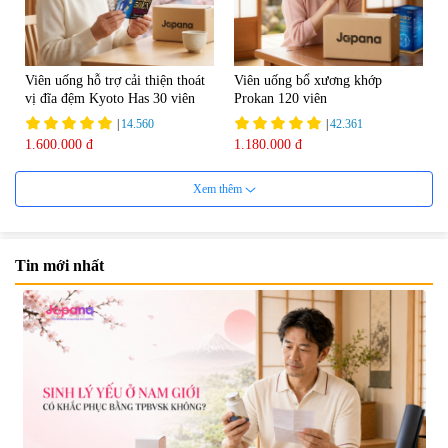
Viên uống hỗ trợ cải thiện thoát
Viên uống bổ xương khớp
vị đĩa đệm Kyoto Has 30 viên
Prokan 120 viên
|
14.560
|
42.361
1.600.000 đ
1.180.000 đ
Xem thêm
Tin mới nhất
Viên uống hỗ trợ Gout Ribeto
Viên uống hỗ trợ xương khớp
Shoji The Goutto 150 viên
Kendai Glucosamine Hộp 180
viên
|
73.520
|
9.280
1.500.000 đ
690.000 đ