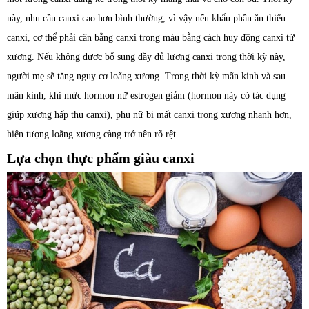
này, nhu cầu canxi cao hơn bình thường, vì vậy nếu khẩu phần ăn thiếu
canxi, cơ thể phải cân bằng canxi trong máu bằng cách huy động canxi từ
xương. Nếu không được bổ sung đầy đủ lượng canxi trong thời kỳ này,
người mẹ sẽ tăng nguy cơ loãng xư­ơng. Trong thời kỳ mãn kinh và sau
mãn kinh, khi mức hormon nữ estrogen giảm (hormon này có tác dụng
giúp xương hấp thụ canxi), phụ nữ bị mất canxi trong xương nhanh hơn,
hiện tượng loãng xương càng trở nên rõ rệt.
Lựa chọn thực phẩm giàu canxi