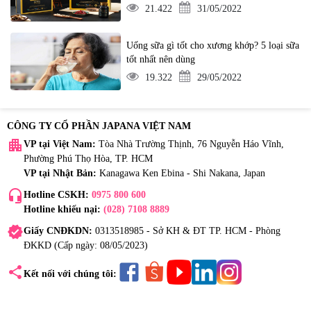
21.422
31/05/2022
Uống sữa gì tốt cho xương khớp? 5 loại sữa
tốt nhất nên dùng
19.322
29/05/2022
CÔNG TY CỔ PHẦN JAPANA VIỆT NAM
apartment
VP tại Việt Nam:
Tòa Nhà Trường Thịnh, 76 Nguyễn Háo Vĩnh,
Phường Phú Thọ Hòa, TP. HCM
VP tại Nhật Bản:
Kanagawa Ken Ebina - Shi Nakana, Japan
headset_mic
Hotline CSKH:
0975 800 600
Hotline khiếu nại:
(028) 7108 8889
verified
Giấy CNĐKDN:
0313518985 - Sở KH & ĐT TP. HCM - Phòng
ĐKKD (Cấp ngày: 08/05/2023)
share
Kết nối với chúng tôi: