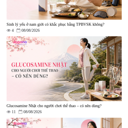
Sinh lý yếu ở nam giới có khắc phục bằng TPBVSK không?
4
08/08/2026
Viên uống hỗ trợ xương khớp
Viên uống hỗ trợ xương khớp
Super Glucosamine DX Hokoen
Yoro Factory Kyoto Has 50EX
300 viên
Plus 30 viên
|
456
|
0
980.000 đ
2.380.000 đ
Glucosamine Nhật cho người chơi thể thao – có nên dùng?
11
08/08/2026