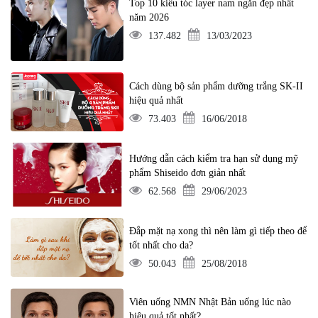
Top 10 kiểu tóc layer nam ngắn đẹp nhất
năm 2026
137.482
13/03/2023
Cách dùng bộ sản phẩm dưỡng trắng SK-II
hiệu quả nhất
73.403
16/06/2018
Hướng dẫn cách kiểm tra hạn sử dụng mỹ
phẩm Shiseido đơn giản nhất
62.568
29/06/2023
Đắp mặt nạ xong thì nên làm gì tiếp theo để
tốt nhất cho da?
50.043
25/08/2018
Viên uống NMN Nhật Bản uống lúc nào
hiệu quả tốt nhất?