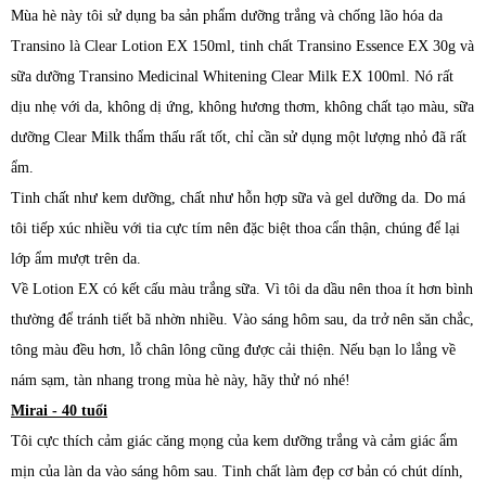
Mùa hè này tôi sử dụng ba sản phẩm dưỡng trắng và chống lão hóa da
Transino là Clear Lotion EX 150ml, tinh chất Transino Essence EX 30g và
sữa dưỡng Transino Medicinal Whitening Clear Milk EX 100ml. Nó rất
dịu nhẹ với da, không dị ứng, không hương thơm, không chất tạo màu, sữa
dưỡng Clear Milk thẩm thấu rất tốt, chỉ cần sử dụng một lượng nhỏ đã rất
ẩm.
Tinh chất như kem dưỡng, chất như hỗn hợp sữa và gel dưỡng da. Do má
tôi tiếp xúc nhiều với tia cực tím nên đặc biệt thoa cẩn thận, chúng để lại
lớp ẩm mượt trên da.
Về Lotion EX có kết cấu màu trắng sữa. Vì tôi da dầu nên thoa ít hơn bình
thường để tránh tiết bã nhờn nhiều. Vào sáng hôm sau, da trở nên săn chắc,
tông màu đều hơn, lỗ chân lông cũng được cải thiện. Nếu bạn lo lắng về
nám sạm, tàn nhang trong mùa hè này, hãy thử nó nhé!
Mirai - 40 tuổi
Tôi cực thích cảm giác căng mọng của kem dưỡng trắng và cảm giác ẩm
mịn của làn da vào sáng hôm sau. Tinh chất làm đẹp cơ bản có chút dính,