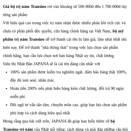
Giá bộ trị nám Transino
rơi vào khoảng từ 500.000đ đến 1.700.000đ tùy
từng sản phẩm.
Với hiệu quả cao trong việc trị nám nhận được nhiều phản hồi tích cực và
chưa có phân phối độc quyền, cửa hàng chính hãng tại Việt Nam,
bộ mỹ
phẩm trị nám Transino
dễ trở thành cái tên bị làm giả, làm nhái nhất nhì
hiện nay. Để trở thành “nhà thông thái” trong việc lựa chọn sản phẩm
chính hãng, bạn cần lựa chọn nơi bán hàng Nhật uy tín, chất lượng.
Siêu thị Nhật Bản JAPANA sẽ là cái tên đáng cân nhắc với:
100% sản phẩm được kiểm tra nghiêm ngặt, đảm bảo hàng thật 100%,
đầy đủ tem seal, nhãn mác.
Hoàn tiền 200% nếu phát hiện hàng kém chất lượng, đổi trả 90 ngày
miễn phí.
Đội ngũ tư vấn tận tâm, chuyên môn cao, giúp bạn lựa chọn sản phẩm
phù hợp và cách dùng hiệu quả nhất.
Mong rằng qua bài viết trên, JAPANA đã giúp bạn hiểu thêm về
bộ
Transino trị nám
của Nhật nổi tiếng, cách dùng và giải đáp những câu hỏi