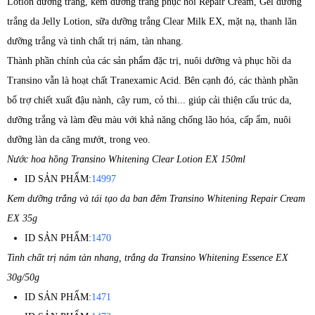
Lotion dưỡng trắng, kem dưỡng trắng phục hồi Repair Cream, Gel dưỡng
trắng da Jelly Lotion, sữa dưỡng trắng Clear Milk EX, mặt nạ, thanh lăn
dưỡng trắng và tinh chất trị nám, tàn nhang.
Thành phần chính của các sản phẩm đặc trị, nuôi dưỡng và phục hồi da
Transino vẫn là hoạt chất Tranexamic Acid. Bên cạnh đó, các thành phần
bổ trợ chiết xuất đậu nành, cây rum, cỏ thi... giúp cải thiện cấu trúc da,
dưỡng trắng và làm đều màu với khả năng chống lão hóa, cấp ẩm, nuôi
dưỡng làn da căng mướt, trong veo.
Nước hoa hồng Transino Whitening Clear Lotion EX 150ml
ID SẢN PHẨM:
14997
Kem dưỡng trắng và tái tạo da ban đêm Transino Whitening Repair Cream
EX 35g
ID SẢN PHẨM:
1470
Tinh chất trị nám tàn nhang, trắng da Transino Whitening Essence EX
30g/50g
ID SẢN PHẨM:
1471