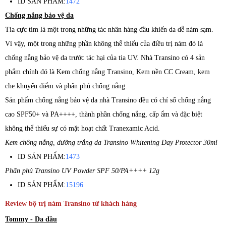
ID SẢN PHẨM:
1472
Chống nắng bảo vệ da
Tia cực tím là một trong những tác nhân hàng đầu khiến da dễ nám sạm.
Vì vậy, một trong những phần không thể thiếu của điều trị nám đó là
chống nắng bảo vệ da trước tác hại của tia UV. Nhà Transino có 4 sản
phẩm chính đó là Kem chống nắng Transino, Kem nền CC Cream, kem
che khuyến điểm và phấn phủ chống nắng.
Sản phẩm chống nắng bảo vệ da nhà Transino đều có chỉ số chống nắng
cao SPF50+ và PA++++, thành phần chống nắng, cấp ẩm và đặc biệt
không thể thiếu sự có mặt hoạt chất Tranexamic Acid.
Kem chống nắng, dưỡng trắng da Transino Whitening Day Protector 30ml
ID SẢN PHẨM:
1473
Phấn phủ Transino UV Powder SPF 50/PA++++ 12g
ID SẢN PHẨM:
15196
Review bộ trị nám Transino từ khách hàng
Tommy - Da dầu