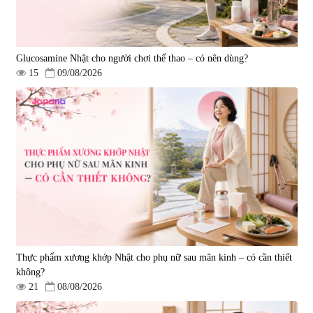
Glucosamine Nhật cho người chơi thể thao – có nên dùng?
15
09/08/2026
Viên uống bổ gan Ribeto Shoji
Viên uống hỗ trợ cải thiện thoát
Hepaclean 60 viên
vị đĩa đệm Kyoto Has 30 viên
|
543.205
|
14.560
690.000 đ
1.600.000 đ
Thực phẩm xương khớp Nhật cho phụ nữ sau mãn kinh – có cần thiết
không?
21
08/08/2026
Viên uống hỗ trợ giấc ngủ Fujina
Viên uống phòng ngừa & hỗ trợ
Sleepy Nhật Bản 80 viên
điều trị đột quỵ Biken Kinase