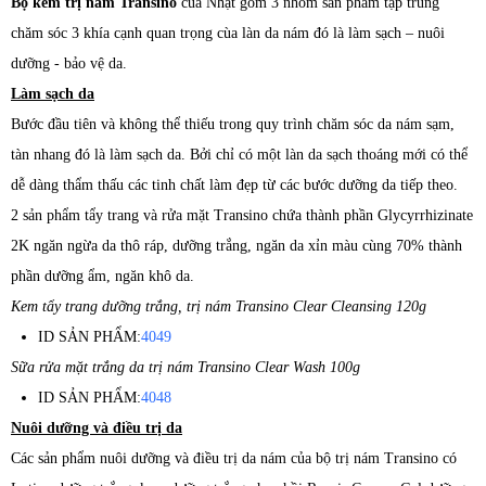
Bộ kem trị nám Transino
của Nhật gồm 3 nhóm sản phẩm tập trung
chăm sóc 3 khía cạnh quan trọng cùa làn da nám đó là làm sạch – nuôi
dưỡng - bảo vệ da.
Làm sạch da
Bước đầu tiên và không thể thiếu trong quy trình chăm sóc da nám sạm,
tàn nhang đó là làm sạch da. Bởi chỉ có một làn da sạch thoáng mới có thể
dễ dàng thẩm thấu các tinh chất làm đẹp từ các bước dưỡng da tiếp theo.
2 sản phẩm tẩy trang và rửa mặt Transino chứa thành phần Glycyrrhizinate
2K ngăn ngừa da thô ráp, dưỡng trắng, ngăn da xỉn màu cùng 70% thành
phần dưỡng ẩm, ngăn khô da.
Kem tẩy trang dưỡng trắng, trị nám Transino Clear Cleansing 120g
ID SẢN PHẨM:
4049
Sữa rửa mặt trắng da trị nám Transino Clear Wash 100g
ID SẢN PHẨM:
4048
Nuôi dưỡng và điều trị da
Các sản phẩm nuôi dưỡng và điều trị da nám của bộ trị nám Transino có