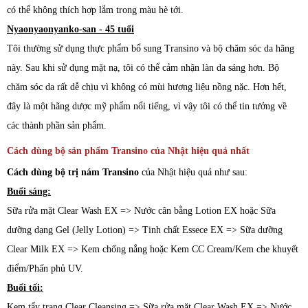
có thể không thích hợp lắm trong màu hè tới.
Nyaonyaonyanko-san - 45 tuổi
Tôi thường sử dụng thực phẩm bổ sung Transino và bộ chăm sóc da hãng
này. Sau khi sử dụng mặt nạ, tôi có thể cảm nhận làn da sáng hơn. Bộ
chăm sóc da rất dễ chịu vì không có mùi hương liệu nồng nặc. Hơn hết,
đây là một hãng dược mỹ phẩm nổi tiếng, vì vậy tôi có thể tin tưởng về
các thành phần sản phẩm.
Cách dùng bộ sản phẩm Transino của Nhật hiệu quả nhất
Cách dùng bộ trị nám Transino
của Nhật hiệu quả như sau:
Buổi sáng:
Sữa rửa mặt Clear Wash EX => Nước cân bằng Lotion EX hoặc Sữa
dưỡng dạng Gel (Jelly Lotion) => Tinh chất Essece EX => Sữa dưỡng
Clear Milk EX => Kem chống nắng hoặc Kem CC Cream/Kem che khuyết
điểm/Phấn phủ UV.
Buổi tối:
Kem tẩy trang Clear Cleansing => Sữa rửa mặt Clear Wash EX => Nước