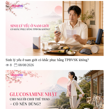
Viên uống bổ não Ribeto Shoji
Viên nang uống cải thiện thị lực,
Ichoha Ekisu Plus - 90 viên
trí nhớ DHA + EPA + Flaxseed
Oil 30 viên/gói - Date 02/2027
|
57.920
|
52.346
1.450.000 đ
225.000 đ
Sinh lý yếu ở nam giới có khắc phục bằng TPBVSK không?
8
08/08/2026
Tẩy tế bào chết Nichiei Bussan
Viên uống hỗ trợ bền thành
Nano NMN+ Peeling Gel
mạch, ngừa tai biến Elastin Plus
Luxury 200g
& Nattokinase Hokoen 80 viên
|
0
|
0
1.490.000 đ
980.000 đ