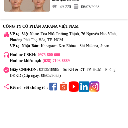
49.220
06/07/2023
CÔNG TY CỔ PHẦN JAPANA VIỆT NAM
apartment
VP tại Việt Nam:
Tòa Nhà Trường Thịnh, 76 Nguyễn Háo Vĩnh,
Phường Phú Thọ Hòa, TP. HCM
VP tại Nhật Bản:
Kanagawa Ken Ebina - Shi Nakana, Japan
headset_mic
Hotline CSKH:
0975 800 600
Hotline khiếu nại:
(028) 7108 8889
verified
Giấy CNĐKDN:
0313518985 - Sở KH & ĐT TP. HCM - Phòng
ĐKKD (Cấp ngày: 08/05/2023)
share
Kết nối với chúng tôi: