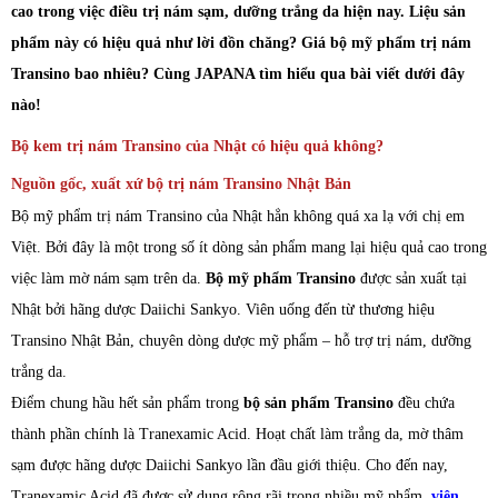
cao trong việc điều trị nám sạm, dưỡng trắng da hiện nay. Liệu sản
phẩm này có hiệu quả như lời đồn chăng? Giá bộ mỹ phẩm trị nám
Transino bao nhiêu? Cùng JAPANA tìm hiểu qua bài viết dưới đây
nào!
Bộ kem trị nám Transino của Nhật có hiệu quả không?
Nguồn gốc, xuất xứ bộ trị nám Transino Nhật Bản
Bộ mỹ phẩm trị nám Transino của Nhật hẳn không quá xa lạ với chị em
Việt. Bởi đây là một trong số ít dòng sản phẩm mang lại hiệu quả cao trong
việc làm mờ nám sạm trên da.
Bộ mỹ phẩm Transino
được sản xuất tại
Nhật bởi hãng dược Daiichi Sankyo. Viên uống đến từ thương hiệu
Transino Nhật Bản, chuyên dòng dược mỹ phẩm – hỗ trợ trị nám, dưỡng
trắng da.
Điểm chung hầu hết sản phẩm trong
bộ sản phẩm Transino
đều chứa
thành phần chính là Tranexamic Acid. Hoạt chất làm trắng da, mờ thâm
sạm được hãng dược Daiichi Sankyo lần đầu giới thiệu. Cho đến nay,
Tranexamic Acid đã được sử dụng rộng rãi trong nhiều mỹ phẩm,
viên