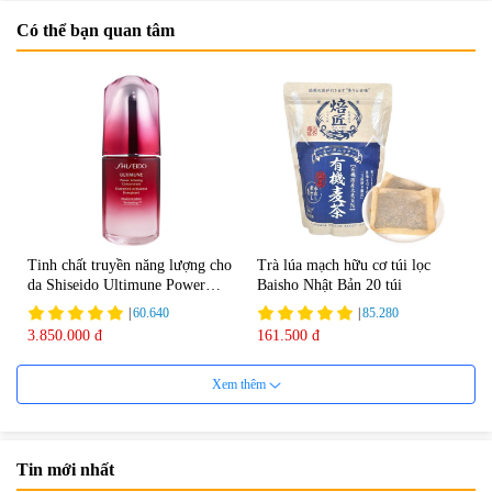
Có thể bạn quan tâm
Tinh chất truyền năng lượng cho
Trà lúa mạch hữu cơ túi lọc
da Shiseido Ultimune Power
Baisho Nhật Bản 20 túi
75ml
|
60.640
|
85.280
3.850.000 đ
161.500 đ
Xem thêm
Tin mới nhất