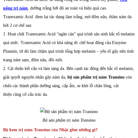
uống trị nám
, dưỡng trắng bởi độ an toàn và hiệu quả cao.
Tranexamic Acid đem lại tác dụng làm trắng, mờ đốm nâu, thâm nám da
bởi 2 cơ chế sau:
1. Hoạt chất Tranexamic Acid “ngăn cản” quá trình sản sinh hắc tố melanin
quá mức. Tranexamic Acid có khả năng ức chế hoạt động của Enzyme
Plasmin, từ đó làm chậm quá trình tổng hợp melanin – yếu tố gây nên tình
trạng nám sạm, đốm nâu, đồi mồi.
2. Cải thiện kết cấu và làm sáng da. Bên cạnh tác động đến hắc tố melanin,
giải quyết nguyên nhân gây nám da,
bộ sản phẩm trị nám Transino
còn
chứa các thành phần dưỡng sáng, cấp ẩm, se khít lỗ chân lông, cải
thiện củng cố cấu trúc da.
Bộ sản phẩm trị nám Transino
Bộ kem trị nám Transino của Nhật gồm những gì?