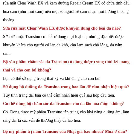
rửa mặt Clear Wash EX và kem dưỡng Repair Cream EX có chứa tinh dầu
hoa cam (như mùi cam) nên một số người sẽ cảm nhận mùi hương thoang
thoảng.
Sữa rửa mặt Clear Wash EX được khuyên dùng cho loại da nào?
Sữa rửa mặt Transino có thể sử dụng mọi loại da, nhưng đặc biệt được
khuyến khích cho người có làn da khô, cần làm sạch chỗ lông, da nám
sạm.
Bộ sản phẩm chăm sóc da Transino có dùng được trong thời kỳ mang
thai và cho con bú không?
Bạn có thể sử dụng trong thai kỳ và khi đang cho con bú.
Sử dụng bộ dưỡng da Transino trong bao lâu để cảm nhận hiệu quả?
Tùy tình trạng da, bạn có thể cảm nhận hiệu quả sau hộp đầu tiên.
Có thể dùng bộ chăm sóc da Transino cho da lão hóa được không?
Có. Dòng dược mỹ phẩm Transino tập trung vào khả năng dưỡng ẩm, làm
sáng da, là các vấn đề thường thấy da lão hóa.
Bộ mỹ phẩm trị nám Transino của Nhật giá bao nhiêu? Mua ở đâu?