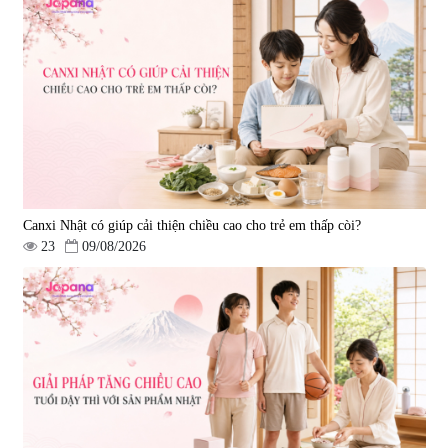
Gold 60 viên
|
13.760
|
0
580.000 đ
1.570.000 đ
Canxi Nhật có giúp cải thiện chiều cao cho trẻ em thấp còi?
23
09/08/2026