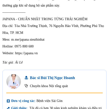
thường gặp khi sử dụng bộ sản phẩm này.
-------------------
JAPANA - CHUẨN NHẬT TRONG TỪNG TRẢI NGHIỆM
Địa chỉ: Tòa Nhà Trường Thịnh, 76 Nguyễn Háo Vĩnh, Phường Phú Thọ
Hòa, TP. HCM
Mess: m.me/japana.sieuthinhat
Hotline: 0975 800 600
Website: https://japana.vn
Tác giả: Ái Lê
Bác sĩ Bùi Thị Ngọc Hoanh
Chuyên khoa Nội tổng quát
local_hospital
Đơn vị công tác:
Bệnh viện Sài Gòn
bubble_chart
Giới thiệu:
Tôi đã có hơn 30 năm kinh nghiệm khám và điều trị,