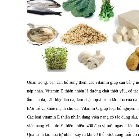
Quan trọng, bạn cần bổ sung thêm các vitamin giúp cân bằng nộ
nếp nhăn. Vitamin E thiên nhiên là dưỡng chất thiết yếu, có tá
ẩm cho da, cải thiện làn da, làm chậm quá trình lão hóa của da
tươi trẻ và khỏe mạnh cho da. Vitamin C giúp loại bỏ nguyên n
Các loại vitamin E thiên nhiên dạng viên nang có tác dụng sâu,
viên nang Vitamin E thiên nhiên: 400 đơn vị mỗi ngày. Liều d
Quá trình lão hóa tự nhiên xảy ra khi cơ thể bước sang tuổi 25