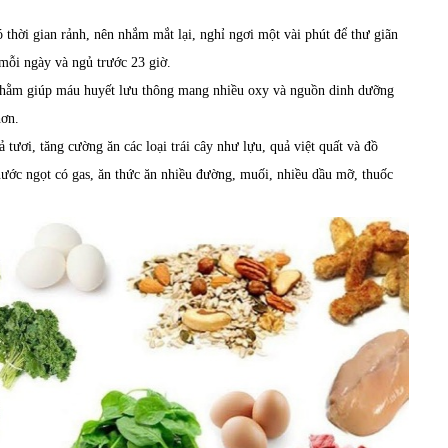
 thời gian rảnh, nên nhắm mắt lại, nghỉ ngơi một vài phút để thư giãn
 mỗi ngày và ngủ trước 23 giờ.
, nhằm giúp máu huyết lưu thông mang nhiều oxy và nguồn dinh dưỡng
hơn.
tươi, tăng cường ăn các loại trái cây như lựu, quả việt quất và đồ
nước ngọt có gas, ăn thức ăn nhiều đường, muối, nhiều dầu mỡ, thuốc