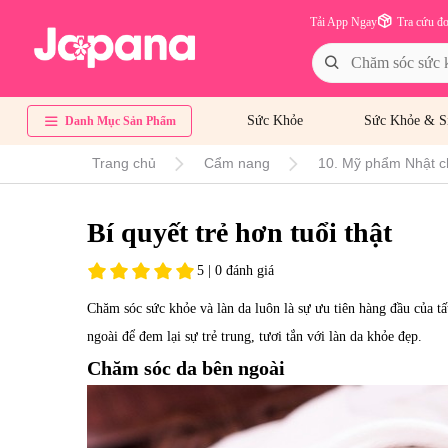
Tải App Ngay
Tra cứu đ
Sức Khỏe
Sức Khỏe & S
Danh Mục Sản Phẩm
Trang chủ
Cẩm nang
10. Mỹ phẩm Nhật c
Bí quyết trẻ hơn tuổi thật
5 | 0 đánh giá
Chăm sóc sức khỏe và làn da luôn là sự ưu tiên hàng đầu của tấ
ngoài để đem lại sự trẻ trung, tươi tắn với làn da khỏe đẹp.
Chăm sóc da bên ngoài