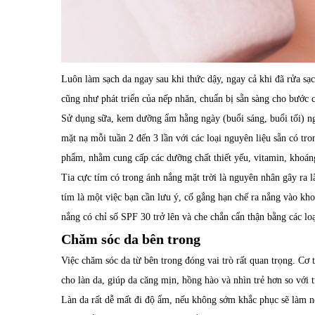
Luôn làm sạch da ngay sau khi thức dậy, ngay cả khi đã rửa s
cũng như phát triển của nếp nhăn, chuẩn bị sẵn sàng cho bước c
Sử dụng sữa, kem dưỡng ẩm hằng ngày (buổi sáng, buổi tối) n
mặt nạ mỗi tuần 2 đến 3 lần với các loại nguyên liệu sẵn có tr
phẩm, nhằm cung cấp các dưỡng chất thiết yếu, vitamin, khoáng 
Tia cực tím có trong ánh nắng mặt trời là nguyên nhân gây ra l
tím là một việc bạn cần lưu ý, cố gắng hạn chế ra nắng vào kh
nắng có chỉ số SPF 30 trở lên và che chắn cẩn thận bằng các loạ
Chăm sóc da bên trong
Việc chăm sóc da từ bên trong đóng vai trò rất quan trọng. 
cho làn da, giúp da căng mịn, hồng hào và nhìn trẻ hơn so với t
Làn da rất dễ mất đi độ ẩm, nếu không sớm khắc phục sẽ làm nế