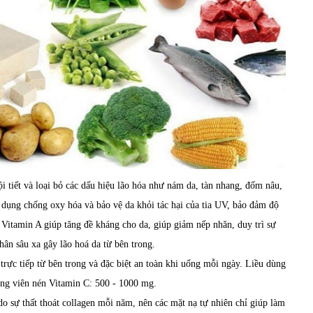
i tiết và loại bỏ các dấu hiệu lão hóa như nám da, tàn nhang, đốm nâu,
c dụng chống oxy hóa và bảo vệ da khỏi tác hại của tia UV, bảo đảm độ
. Vitamin A giúp tăng đề kháng cho da, giúp giảm nếp nhăn, duy trì sự
hân sâu xa gây lão hoá da từ bên trong.
 trực tiếp từ bên trong và đặc biệt an toàn khi uống mỗi ngày. Liều dùng
ùng viên nén Vitamin C: 500 - 1000 mg.
 do sự thất thoát collagen mỗi năm, nên các mặt nạ tự nhiên chỉ giúp làm