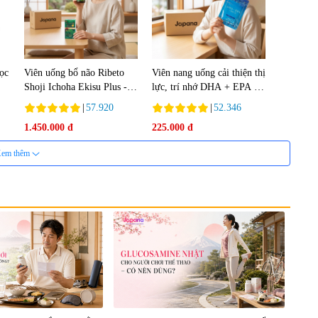
lọc
Viên uống bổ não Ribeto
Viên nang uống cải thiện thị
Shoji Ichoha Ekisu Plus -
lực, trí nhớ DHA + EPA +
90 viên
Flaxseed Oil 30 viên/gói -
|
57.920
|
52.346
Date 02/2027
1.450.000 đ
225.000 đ
em thêm
nh
Viên uống bổ gan Ribeto
Viên uống hỗ trợ cải thiện
in
Shoji Hepaclean 60 viên
thoát vị đĩa đệm Kyoto Has
en
30 viên
|
543.205
|
14.560