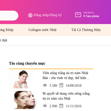
GIỎ HÀNG
Đăng nhập
/
Đăng ký
0
Sản phẩm
ơng Khớp
Collagen nước Nhật
Tất Cả Thương Hiệu
i thật
Tin cùng chuyên mục
Viên uống trắng da trị nám Nhật
Bản - tôn vinh vẻ đẹp, thể hiện
đẳng cấp
3.580
14/08/2018
Bí quyết sử dụng viên uống trắng
da trị nám của Nhật
2.990
11/11/2016