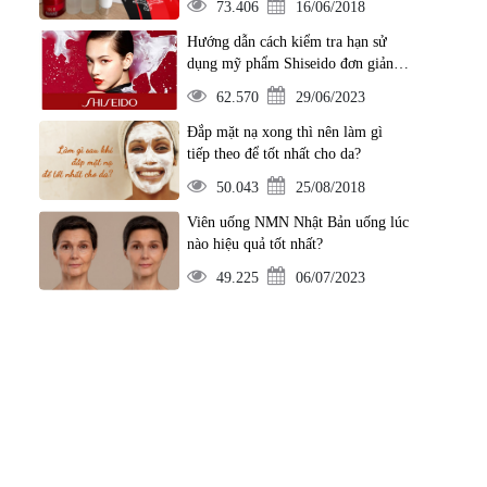
73.406
16/06/2018
Hướng dẫn cách kiểm tra hạn sử
dụng mỹ phẩm Shiseido đơn giản
nhất
62.570
29/06/2023
Đắp mặt nạ xong thì nên làm gì
tiếp theo để tốt nhất cho da?
50.043
25/08/2018
Viên uống NMN Nhật Bản uống lúc
nào hiệu quả tốt nhất?
49.225
06/07/2023