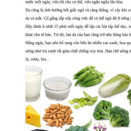
nước mỗi ngày, vừa tốt cho cơ thể, vừa ngăn ngừa lão hóa.
Da cũng bị ảnh hưởng bởi giấc ngủ và căng thẳng, vì vậy khi có
da và mắt. Cố gắng sắp xếp công việc để có thể ngủ đủ 8 tiếng
Hãy dành ít nhất 15 phút mỗi ngày để tập các bài tập thể dục
khác cho tế bào. Từ đó, làn da của bạn cũng trở nên hồng hào 
Hằng ngày, bạn nên bổ sung vào bữa ăn nhiều rau xanh, hoa quả 
uống như trà xanh rất giàu chất chống oxy hóa. Hạn chế uống 
lá, rượu, bia…