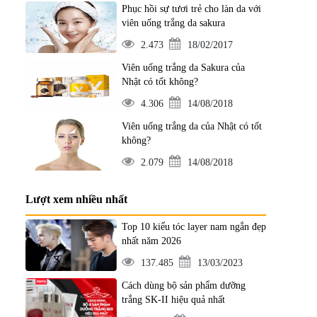
Phục hồi sự tươi trẻ cho làn da với
viên uống trắng da sakura
2.473
18/02/2017
Viên uống trắng da Sakura của
Nhật có tốt không?
4.306
14/08/2018
Viên uống trắng da của Nhật có tốt
không?
2.079
14/08/2018
Lượt xem nhiều nhất
Top 10 kiểu tóc layer nam ngắn đẹp
nhất năm 2026
137.485
13/03/2023
Cách dùng bộ sản phẩm dưỡng
trắng SK-II hiệu quả nhất