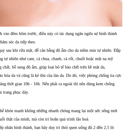
ạch vào đêm hôm trước, điều này có tác dụng ngăn ngừa sự hình thành
hăm sóc da tiếp theo.
gay sau khi rửa mặt, để cân bằng độ ẩm cho da mềm mịn tự nhiên. Đắp
ong tự nhiên như cam, cà chua, chanh, cà rốt, chuối hoặc mặt nạ mỹ
chất, bổ sung độ ẩm, giúp loại bỏ tế bào chết trên bề mặt da,
ão hóa da và cũng là kẻ thù của làn da. Do đó, việc phòng chống tia cực
oảng thời gian 10h - 16h. Nếu phải ra ngoài thì nên dùng kem chống
i trang phục dày.
Cơ thể khỏe mạnh không những nhanh chóng mang lại một sức sống mới
uổi thật của mình, mà còn trì hoãn quá trình lão hoá.
p nhăn hình thành, bạn hãy duy trì thói quen uống đủ 2 đến 2,5 lít