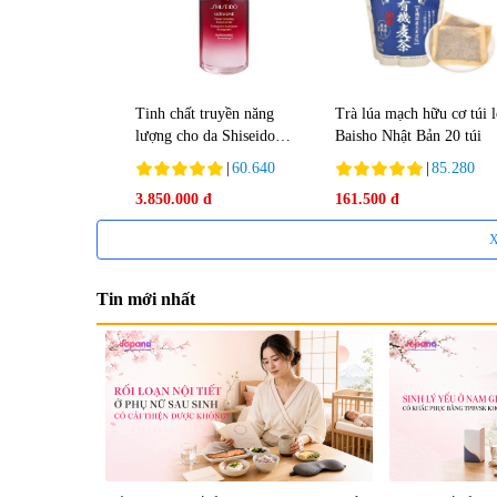
Tinh chất truyền năng
Trà lúa mạch hữu cơ túi 
lượng cho da Shiseido
Baisho Nhật Bản 20 túi
Ultimune Power 75ml
|
60.640
|
85.280
3.850.000 đ
161.500 đ
X
Tin mới nhất
Tẩy tế bào chết Nichiei
Viên uống hỗ trợ bền thà
Bussan Nano NMN+
mạch, ngừa tai biến Elast
Peeling Gel Luxury 200g
Plus & Nattokinase Hoko
|
0
|
0