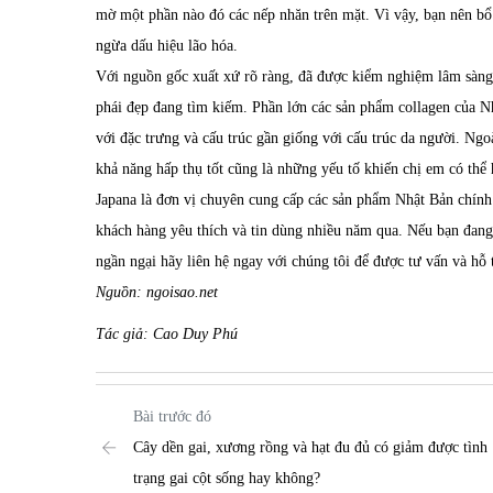
mờ một phần nào đó các nếp nhăn trên mặt. Vì vậy, bạn nên bổ
ngừa dấu hiệu lão hóa.
Với nguồn gốc xuất xứ rõ ràng, đã được kiểm nghiệm lâm sàn
phái đẹp đang tìm kiếm. Phần lớn các sản phẩm collagen của Nh
với đặc trưng và cấu trúc gần giống với cấu trúc da người. Ngo
khả năng hấp thụ tốt cũng là những yếu tố khiến chị em có thể
Japana là đơn vị chuyên cung cấp các sản phẩm Nhật Bản chín
khách hàng yêu thích và tin dùng nhiều năm qua. Nếu bạn đan
ngần ngại hãy liên hệ ngay với chúng tôi để được tư vấn và hỗ t
Nguồn: ngoisao.net
Tác giả: Cao Duy Phú
Bài trước đó
Cây dền gai, xương rồng và hạt đu đủ có giảm được tình
trạng gai cột sống hay không?