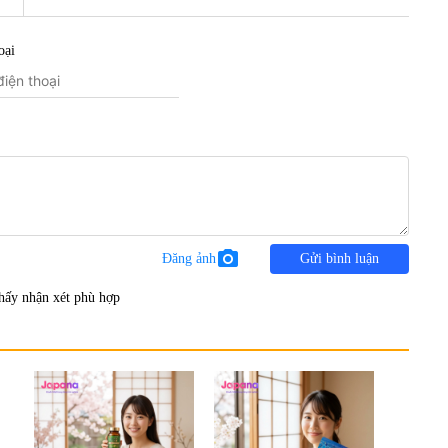
oại
photo_camera
Đăng ảnh
Gửi bình luận
hấy nhận xét phù hợp