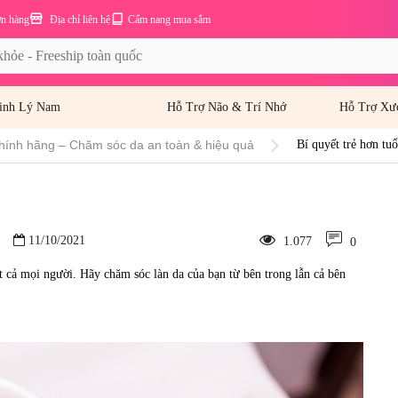
ơn hàng
Địa chỉ liên hệ
Cẩm nang mua sắm
inh Lý Nam
Hỗ Trợ Não & Trí Nhớ
Hỗ Trợ Xư
hính hãng – Chăm sóc da an toàn & hiệu quả
Bí quyết trẻ hơn tuổ
11/10/2021
1.077
0
t cả mọi người. Hãy chăm sóc làn da của bạn từ bên trong lẫn cả bên