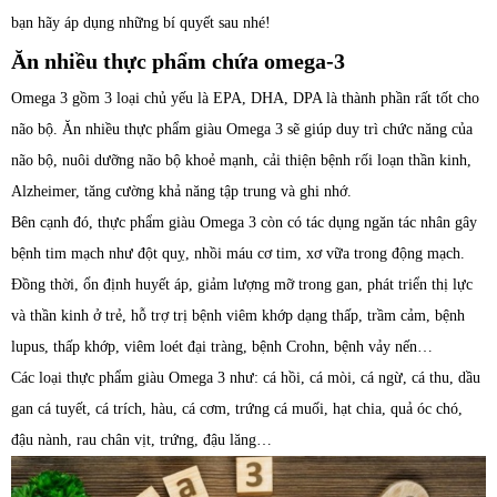
bạn hãy áp dụng những bí quyết sau nhé!
Ăn nhiều thực phẩm chứa omega-3
Omega 3 gồm 3 loại chủ yếu là EPA, DHA, DPA là thành phần rất tốt cho
não bộ. Ăn nhiều thực phẩm giàu Omega 3 sẽ giúp duy trì chức năng của
não bộ, nuôi dưỡng não bộ khoẻ mạnh, cải thiện bệnh rối loạn thần kinh,
Alzheimer, tăng cường khả năng tập trung và ghi nhớ.
Bên cạnh đó, thực phẩm giàu Omega 3 còn có tác dụng ngăn tác nhân gây
bệnh tim mạch như đột quỵ, nhồi máu cơ tim, xơ vữa trong động mạch.
Đồng thời, ổn định huyết áp, giảm lượng mỡ trong gan, phát triển thị lực
và thần kinh ở trẻ, hỗ trợ trị bệnh viêm khớp dạng thấp, trầm cảm, bệnh
lupus, thấp khớp, viêm loét đại tràng, bệnh Crohn, bệnh vảy nến…
Các loại thực phẩm giàu Omega 3 như: cá hồi, cá mòi, cá ngừ, cá thu, dầu
gan cá tuyết, cá trích, hàu, cá cơm, trứng cá muối, hạt chia, quả óc chó,
đậu nành, rau chân vịt, trứng, đậu lăng…