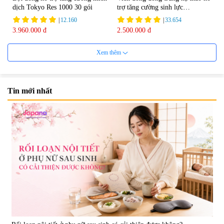
dịch Tokyo Res 1000 30 gói
trợ tăng cường sinh lực
Tohchukasou Premium Yo
|
12.160
|
33.654
Group 180 viên - Date 08/2027
3.960.000 đ
2.500.000 đ
Xem thêm
Tin mới nhất
Mặt Nạ Nichiei Bussan Nano
Viên uống bổ não Ribeto Shoji
NMN+ 3D Face Mask Luxury (8
Ichoha Ekisu Plus - 90 viên
miếng)
|
0
|
57.920
1.890.000 đ
1.450.000 đ