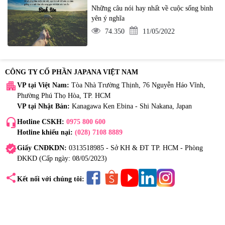
Những câu nói hay nhất về cuộc sống bình
yên ý nghĩa
74.350
11/05/2022
CÔNG TY CỔ PHẦN JAPANA VIỆT NAM
apartment
VP tại Việt Nam:
Tòa Nhà Trường Thịnh, 76 Nguyễn Háo Vĩnh,
Phường Phú Thọ Hòa, TP. HCM
VP tại Nhật Bản:
Kanagawa Ken Ebina - Shi Nakana, Japan
headset_mic
Hotline CSKH:
0975 800 600
Hotline khiếu nại:
(028) 7108 8889
verified
Giấy CNĐKDN:
0313518985 - Sở KH & ĐT TP. HCM - Phòng
ĐKKD (Cấp ngày: 08/05/2023)
share
Kết nối với chúng tôi: