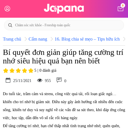
0
Trang chủ
Cẩm nang
16. Blog chia sẻ mẹo – Tips hữu ích
Bí quyết đơn giản giúp tăng cường trí
nhớ siêu hiệu quả bạn nên biết
5 | 0 đánh giá
25/11/2021
955
0
Do tuổi tác, trầm cảm và stress, công việc quá tải, rối loạn giấc ngủ…
khiến cho trí nhớ bị giảm sút. Điều này gây ảnh hưởng rất nhiều đến cuộc
sống, khiến tư duy và suy nghĩ về các vấn đề sa sút theo, khó đáp ứng công
việc, học tập, dẫn đến vô số rắc rối hàng ngày.
Để tăng cường trí nhớ, hạn chế thấp nhất tình trạng nhớ nhớ, quên quên,