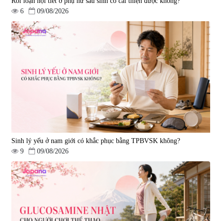
Rối loạn nội tiết ở phụ nữ sau sinh có cải thiện được không?
6
09/08/2026
Viên uống hỗ trợ tăng cường
Viên uống chống lão hóa, tăng
sinh lý nam Fujina Monster Shot
sức khỏe Yangmiwa NMN 60
150 viên
viên
|
12.480
|
42.588
880.000 đ
5.500.000 đ
Sinh lý yếu ở nam giới có khắc phục bằng TPBVSK không?
9
09/08/2026
Viên uống phòng ngừa đột quỵ,
tai biến Nattokinase Nano
Premium 120 viên
|
149.877
2.290.000 đ