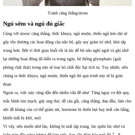
Tránh căng thẳng/stress
Ngủ sớm và ngủ đủ giấc
Cùng với stress/ căng thẳng, thức khuya, ngủ muộn, thiếu ngủ kéo dài sẽ
gây tổn thương các hoạt động của não bộ, gây suy giảm trí nhớ, khó tập
trung hơn. Bởi vì thời gian buổi tối là lúc để bộ não nghỉ ngơi và ghi nhớ
lại những hoạt động đã diễn ra trong ngày, hệ thống glymphatic (giải
phóng chất thải) trong não sẽ loại bỏ chất độc hại tích tụ. Tuy nhiên, nếu
chúng ta thức khuya, ngủ muộn, thiếu ngủ thì quá trình này sẽ bị gián
đoạn.
Ngoài ra, việc này cũng dẫn đến nhiều vấn đề như: Tăng nguy cơ đột quỵ,
mắc bệnh tim mạch, gây ung thư, dễ cáu gắt, căng thẳng, đau đầu, làm cho
sức đề kháng của cơ thể giảm sút, hormone bị thiếu hụt hay mất cân bằng,
khiến mắt bị khô, mỏi
Vì vậy, nếu muốn nhớ lâu, không bị mất tập trung, lúc quên lúc nhớ và
luôn tràn đầy năng lượng để làm việc, bạn cần đảm bảo ngủ đủ 7 - 8