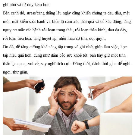
ghi nhớ và tư duy kém hơn.
Bên cạnh đó, stress/căng thẳng lâu ngày cũng khiến chúng ta đau đầu, mệt
mỏi, mất kiểm soát hành vi, biểu lộ cảm xúc thái quá và dễ xúc động, tăng
nguy cơ mắc các bệnh rối loạn trạng thái, rối loạn thần kinh, đau dạ dày,
rối loạn tiêu hóa, tăng huyết áp, nhồi máu cơ tim, đột quỵ…
Do đó, để tăng cường khả năng tập trung và ghi nhớ, giúp làm việc, học
tập hiệu quả hơn, cũng như đảm bảo sức khoẻ tốt, bạn hãy giữ một tinh
thần lạc quan, vui vẻ, suy nghĩ tích cực. Đồng thời, dành thời gian để nghỉ
ngơi, thư giãn.