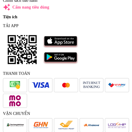
Chính sách bảo hành
auto_awesome
Cẩm nang tiêu dùng
Tiện ích
TẢI APP
THANH TOÁN
VẬN CHUYỂN