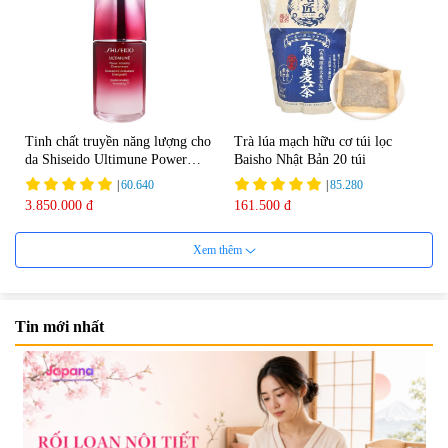
Tinh chất truyền năng lượng cho
Trà lúa mạch hữu cơ túi lọc
da Shiseido Ultimune Power
Baisho Nhật Bản 20 túi
75ml
|
60.640
|
85.280
3.850.000 đ
161.500 đ
Xem thêm
Tin mới nhất
Viên uống bổ não Ribeto Shoji
Viên nang uống cải thiện thị lực,
Ichoha Ekisu Plus - 90 viên
trí nhớ DHA + EPA + Flaxseed
Oil 30 viên/gói - Date 02/2027