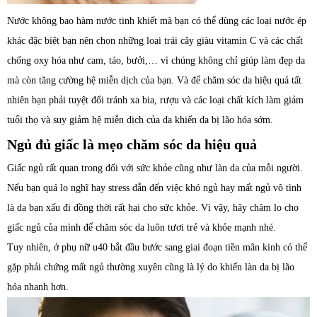
Nước không bao hàm nước tinh khiết mà bạn có thể dùng các loại nước ép
khác đặc biệt bạn nên chọn những loại trái cây giàu vitamin C và các chất
chống oxy hóa như cam, táo, bưởi,… vì chúng không chỉ giúp làm đẹp da
mà còn tăng cường hệ miễn dịch của bạn. Và để chăm sóc da hiệu quả tất
nhiên bạn phải tuyệt đối tránh xa bia, rượu và các loại chất kích làm giảm
tuổi thọ và suy giảm hệ miễn dich của da khiến da bị lão hóa sớm.
Ngủ đủ giấc là mẹo chăm sóc da hiệu quả
Giấc ngủ rất quan trong đối với sức khỏe cũng như làn da của mỗi người.
Nếu bạn quá lo nghĩ hay stress dẫn đến việc khó ngủ hay mất ngủ vô tình
là da bạn xấu đi đồng thời rất hại cho sức khỏe. Vì vậy, hãy chăm lo cho
giấc ngủ của mình để chăm sóc da luôn tươi trẻ và khỏe mạnh nhé.
Tuy nhiên, ở phụ nữ u40 bắt đầu bước sang giai đoạn tiền mãn kinh có thể
gặp phải chứng mất ngủ thường xuyên cũng là lý do khiến làn da bị lão
hóa nhanh hơn.