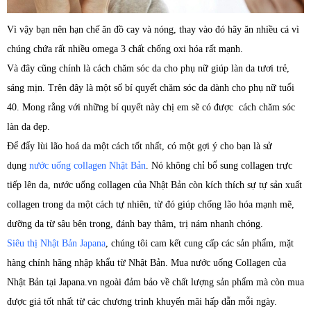
Vì vậy bạn nên hạn chế ăn đồ cay và nóng, thay vào đó hãy ăn nhiều cá vì
chúng chứa rất nhiều omega 3 chất chống oxi hóa rất mạnh.
Và đây cũng chính là cách chăm sóc da cho phụ nữ giúp làn da tươi trẻ,
sáng mịn. Trên đây là một số bí quyết chăm sóc da dành cho phụ nữ tuổi
40. Mong rằng với những bí quyết này chị em sẽ có được cách chăm sóc
làn da đẹp.
Để đẩy lùi lão hoá da một cách tốt nhất, có một gợi ý cho bạn là sử
dụng
nước uống collagen Nhật Bản
. Nó không chỉ bổ sung collagen trực
tiếp lên da, nước uống collagen của Nhật Bản còn kích thích sự tự sản xuất
collagen trong da một cách tự nhiên, từ đó giúp chống lão hóa mạnh mẽ,
dưỡng da từ sâu bên trong, đánh bay thâm, trị nám nhanh chóng.
Siêu thị Nhật Bản Japana
, chúng tôi cam kết cung cấp các sản phẩm, mặt
hàng chính hãng nhập khẩu từ Nhật Bản. Mua nước uống Collagen của
Nhật Bản tại Japana.vn ngoài đảm bảo về chất lượng sản phẩm mà còn mua
được giá tốt nhất từ các chương trình khuyến mãi hấp dẫn mỗi ngày.