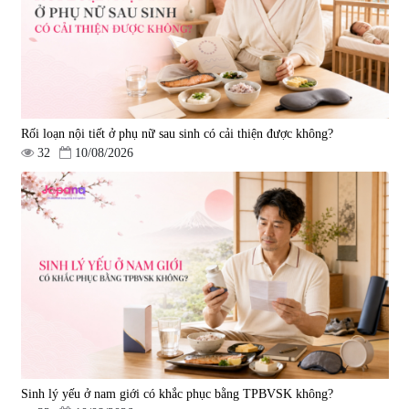
|
57.920
|
52.346
1.450.000 đ
225.000 đ
Rối loạn nội tiết ở phụ nữ sau sinh có cải thiện được không?
32
10/08/2026
Tẩy tế bào chết Nichiei Bussan
Viên uống hỗ trợ bền thành
Nano NMN+ Peeling Gel
mạch, ngừa tai biến Elastin Plus
Luxury 200g
& Nattokinase Hokoen 80 viên
|
0
|
0
1.490.000 đ
980.000 đ
Sinh lý yếu ở nam giới có khắc phục bằng TPBVSK không?