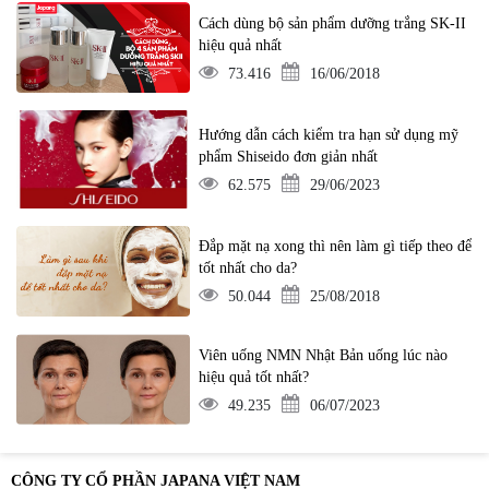
Cách dùng bộ sản phẩm dưỡng trắng SK-II
hiệu quả nhất
73.416
16/06/2018
Hướng dẫn cách kiểm tra hạn sử dụng mỹ
phẩm Shiseido đơn giản nhất
62.575
29/06/2023
Đắp mặt nạ xong thì nên làm gì tiếp theo để
tốt nhất cho da?
50.044
25/08/2018
Viên uống NMN Nhật Bản uống lúc nào
hiệu quả tốt nhất?
49.235
06/07/2023
CÔNG TY CỔ PHẦN JAPANA VIỆT NAM