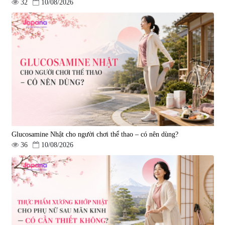
32
10/08/2026
Viên uống bổ gan Ribeto Shoji
Viên uống hỗ trợ cải thiện thoát
Hepaclean 60 viên
vị đĩa đệm Kyoto Has 30 viên
|
543.205
|
14.560
690.000 đ
1.600.000 đ
Glucosamine Nhật cho người chơi thể thao – có nên dùng?
36
10/08/2026
Viên uống hỗ trợ giấc ngủ Fujina
Viên uống phòng ngừa & hỗ trợ
Sleepy Nhật Bản 80 viên
điều trị đột quỵ Biken Kinase
Gold 60 viên
|
13.760
|
0
580.000 đ
1.570.000 đ