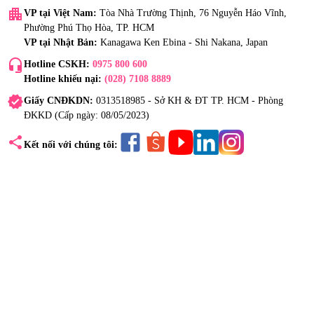
apartment
VP tại Việt Nam:
Tòa Nhà Trường Thịnh, 76 Nguyễn Háo Vĩnh,
Phường Phú Thọ Hòa, TP. HCM
VP tại Nhật Bản:
Kanagawa Ken Ebina - Shi Nakana, Japan
headset_mic
Hotline CSKH:
0975 800 600
Hotline khiếu nại:
(028) 7108 8889
verified
Giấy CNĐKDN:
0313518985 - Sở KH & ĐT TP. HCM - Phòng
ĐKKD (Cấp ngày: 08/05/2023)
share
Kết nối với chúng tôi: