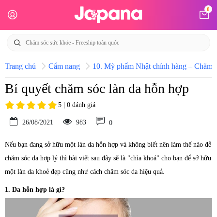
0
Trang chủ
Cẩm nang
10. Mỹ phẩm Nhật chính hãng – Chăm só
Bí quyết chăm sóc làn da hỗn hợp
5 | 0 đánh giá
26/08/2021
983
0
Nếu bạn đang sở hữu một làn da hỗn hợp và không biết nên làm thế nào để
chăm sóc da hợp lý thì bài viết sau đây sẽ là "chìa khoá" cho bạn để sở hữu
một làn da khoẻ đẹp cũng như cách chăm sóc da hiệu quả.
1. Da hỗn hợp là gì?