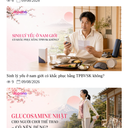
6
09/08/2026
Tẩy tế bào chết Nichiei Bussan
Viên uống hỗ trợ bền thành
Nano NMN+ Peeling Gel
mạch, ngừa tai biến Elastin Plus
Luxury 200g
& Nattokinase Hokoen 80 viên
|
0
|
0
1.490.000 đ
980.000 đ
Sinh lý yếu ở nam giới có khắc phục bằng TPBVSK không?
9
09/08/2026
Viên uống bổ gan Ribeto Shoji
Viên uống hỗ trợ cải thiện thoát
Hepaclean 60 viên
vị đĩa đệm Kyoto Has 30 viên
|
543.205
|
14.560
690.000 đ
1.600.000 đ