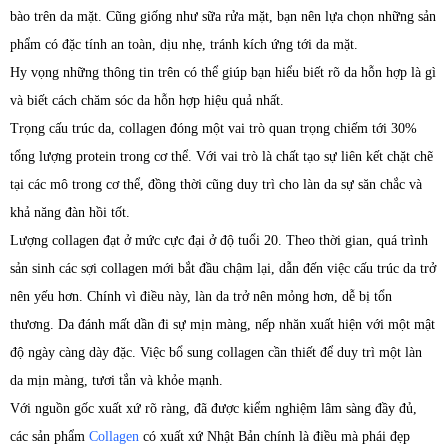
bào trên da mặt. Cũng giống như sữa rửa mặt, bạn nên lựa chọn những sản
phẩm có đặc tính an toàn, dịu nhẹ, tránh kích ứng tới da mặt.
Hy vọng những thông tin trên có thể giúp bạn hiểu biết rõ da hỗn hợp là gì
và biết cách chăm sóc da hỗn hợp hiệu quả nhất.
Trọng cấu trúc da, collagen đóng một vai trò quan trọng chiếm tới 30%
tổng lượng protein trong cơ thể. Với vai trò là chất tạo sự liên kết chặt chẽ
tại các mô trong cơ thể, đồng thời cũng duy trì cho làn da sự săn chắc và
khả năng đàn hồi tốt.
Lượng collagen đạt ở mức cực đại ở độ tuổi 20. Theo thời gian, quá trình
sản sinh các sợi collagen mới bắt đầu chậm lại, dẫn đến việc cấu trúc da trở
nên yếu hơn. Chính vì điều này, làn da trở nên mỏng hơn, dễ bị tổn
thương. Da đánh mất dần đi sự mịn màng, nếp nhăn xuất hiện với một mật
độ ngày càng dày đặc. Việc bổ sung collagen cần thiết để duy trì một làn
da mịn màng, tươi tắn và khỏe mạnh.
Với nguồn gốc xuất xứ rõ ràng, đã được kiểm nghiệm lâm sàng đầy đủ,
các sản phẩm
Collagen
có xuất xứ Nhật Bản chính là điều mà phái đẹp