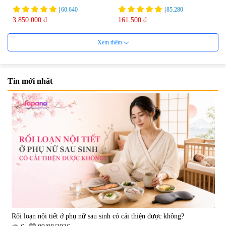
75ml
|
60.640
|
85.280
3.850.000 đ
161.500 đ
Xem thêm
Tin mới nhất
Viên uống bổ não Ribeto Shoji
Viên nang uống cải thiện thị lực,
Ichoha Ekisu Plus - 90 viên
trí nhớ DHA + EPA + Flaxseed
Oil 30 viên/gói - Date 02/2027
|
57.920
|
52.346
1.450.000 đ
225.000 đ
Rối loạn nội tiết ở phụ nữ sau sinh có cải thiện được không?