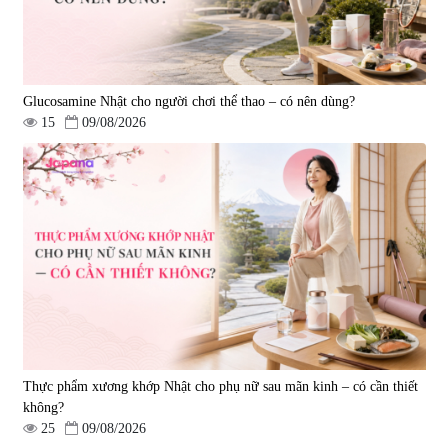
Glucosamine Nhật cho người chơi thể thao – có nên dùng?
15
09/08/2026
Viên uống hỗ trợ giấc ngủ Fujina
Viên uống phòng ngừa & hỗ trợ
Sleepy Nhật Bản 80 viên
điều trị đột quỵ Biken Kinase
Gold 60 viên
|
13.760
|
0
580.000 đ
1.570.000 đ
Thực phẩm xương khớp Nhật cho phụ nữ sau mãn kinh – có cần thiết
không?
25
09/08/2026