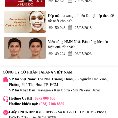
62.570
29/06/2023
Đắp mặt nạ xong thì nên làm gì tiếp theo để
tốt nhất cho da?
50.043
25/08/2018
Viên uống NMN Nhật Bản uống lúc nào
hiệu quả tốt nhất?
49.224
06/07/2023
CÔNG TY CỔ PHẦN JAPANA VIỆT NAM
apartment
VP tại Việt Nam:
Tòa Nhà Trường Thịnh, 76 Nguyễn Háo Vĩnh,
Phường Phú Thọ Hòa, TP. HCM
VP tại Nhật Bản:
Kanagawa Ken Ebina - Shi Nakana, Japan
headset_mic
Hotline CSKH:
0975 800 600
Hotline khiếu nại:
(028) 7108 8889
verified
Giấy CNĐKDN:
0313518985 - Sở KH & ĐT TP. HCM - Phòng
ĐKKD (Cấp ngày: 08/05/2023)