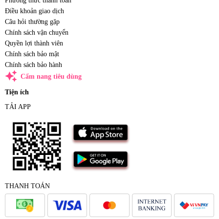
Phương thức thanh toán
Điều khoản giao dịch
Câu hỏi thường gặp
Chính sách vận chuyển
Quyền lợi thành viên
Chính sách bảo mật
Chính sách bảo hành
auto_awesome
Cẩm nang tiêu dùng
Tiện ích
TẢI APP
THANH TOÁN