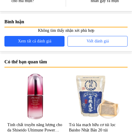
cho ma mụn?
nhân gây ra mụn
Bình luận
Không tìm thấy nhận xét phù hợp
Xem tất cả đánh giá
Viết đánh giá
Có thể bạn quan tâm
Tinh chất truyền năng lượng cho
Trà lúa mạch hữu cơ túi lọc
da Shiseido Ultimune Power
Baisho Nhật Bản 20 túi