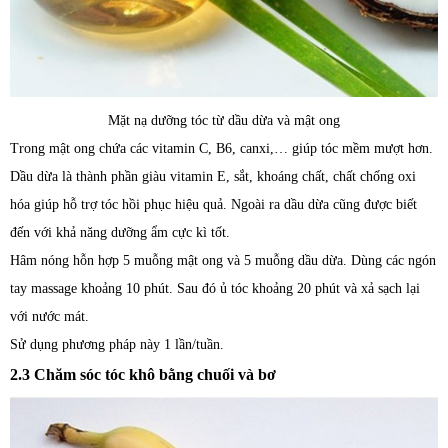
Mặt nạ dưỡng tóc từ dầu dừa và mật ong
Trong mật ong chứa các vitamin C, B6, canxi,… giúp tóc mềm mượt hơn.
Dầu dừa là thành phần giàu vitamin E, sắt, khoáng chất, chất chống oxi
hóa giúp hỗ trợ tóc hồi phục hiệu quả. Ngoài ra dầu dừa cũng được biết
đến với khả năng dưỡng ẩm cực kì tốt.
Hâm nóng hỗn hợp 5 muỗng mật ong và 5 muỗng dầu dừa. Dùng các ngón
tay massage khoảng 10 phút. Sau đó ủ tóc khoảng 20 phút và xả sạch lại
với nước mát.
Sử dụng phương pháp này 1 lần/tuần.
2.3 Chăm sóc tóc khô bằng chuối và bơ