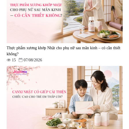
Luxury 200g
& Nattokinase Hokoen 80 viên
|
0
|
0
1.490.000 đ
980.000 đ
Thực phẩm xương khớp Nhật cho phụ nữ sau mãn kinh – có cần thiết
không?
15
07/08/2026
Viên uống bổ gan Ribeto Shoji
Viên uống hỗ trợ cải thiện thoát
Hepaclean 60 viên
vị đĩa đệm Kyoto Has 30 viên
|
543.205
|
14.560
690.000 đ
1.600.000 đ