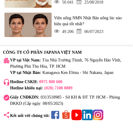
50.041
25/08/2018
Viên uống NMN Nhật Bản uống lúc nào
hiệu quả tốt nhất?
49.206
06/07/2023
CÔNG TY CỔ PHẦN JAPANA VIỆT NAM
apartment
VP tại Việt Nam:
Tòa Nhà Trường Thịnh, 76 Nguyễn Háo Vĩnh,
Phường Phú Thọ Hòa, TP. HCM
VP tại Nhật Bản:
Kanagawa Ken Ebina - Shi Nakana, Japan
headset_mic
Hotline CSKH:
0975 800 600
Hotline khiếu nại:
(028) 7108 8889
verified
Giấy CNĐKDN:
0313518985 - Sở KH & ĐT TP. HCM - Phòng
ĐKKD (Cấp ngày: 08/05/2023)
share
Kết nối với chúng tôi: