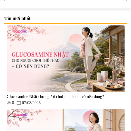
Tin mới nhất
Viên uống bổ não Ribeto Shoji
Viên nang uống cải thiện thị lực,
Ichoha Ekisu Plus - 90 viên
trí nhớ DHA + EPA + Flaxseed
Oil 30 viên/gói - Date 02/2027
|
57.920
|
52.346
1.450.000 đ
225.000 đ
Glucosamine Nhật cho người chơi thể thao – có nên dùng?
8
07/08/2026
Tẩy tế bào chết Nichiei Bussan
Viên uống hỗ trợ bền thành
Nano NMN+ Peeling Gel
mạch, ngừa tai biến Elastin Plus