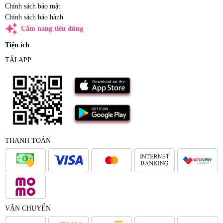
Chính sách bảo mật
Chính sách bảo hành
auto_awesome
Cẩm nang tiêu dùng
Tiện ích
TẢI APP
THANH TOÁN
VẬN CHUYỂN