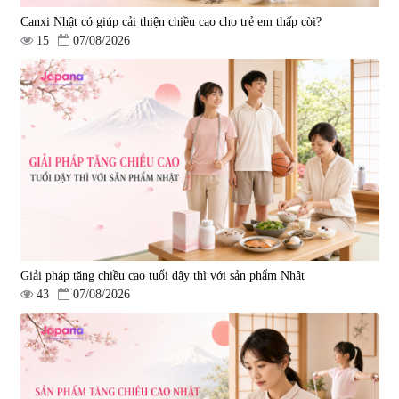
Canxi Nhật có giúp cải thiện chiều cao cho trẻ em thấp còi?
15
07/08/2026
Viên uống hỗ trợ giấc ngủ Fujina
Viên uống phòng ngừa & hỗ trợ
Sleepy Nhật Bản 80 viên
điều trị đột quỵ Biken Kinase
Gold 60 viên
|
13.760
|
0
580.000 đ
1.570.000 đ
Giải pháp tăng chiều cao tuổi dậy thì với sản phẩm Nhật
43
07/08/2026