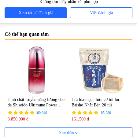
Không tìm thấy nhận xét phù hợp
Xem tất cả đánh giá
Viết đánh giá
Có thể bạn quan tâm
Tinh chất truyền năng lượng cho
Trà lúa mạch hữu cơ túi lọc
da Shiseido Ultimune Power
Baisho Nhật Bản 20 túi
75ml
|
60.640
|
85.280
3.850.000 đ
161.500 đ
Xem thêm