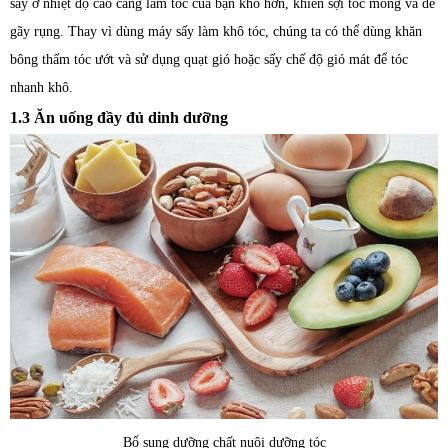
sấy ở nhiệt độ cao càng làm tóc của bạn khô hơn, khiến sợi tóc mỏng và dễ
gãy rụng. Thay vì dùng máy sấy làm khô tóc, chúng ta có thể dùng khăn
bông thấm tóc ướt và sử dụng quạt gió hoặc sấy chế độ gió mát để tóc
nhanh khô.
1.3 Ăn uống đầy đủ dinh dưỡng
Bổ sung dưỡng chất nuôi dưỡng tóc