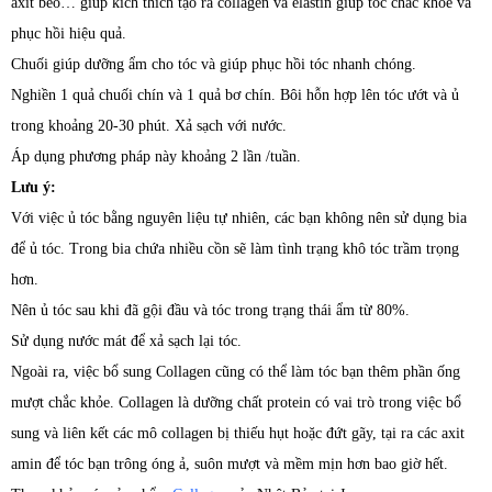
axit béo… giúp kích thích tạo ra collagen và elastin giúp tóc chắc khỏe và
phục hồi hiệu quả.
Chuối giúp dưỡng ẩm cho tóc và giúp phục hồi tóc nhanh chóng.
Nghiền 1 quả chuối chín và 1 quả bơ chín. Bôi hỗn hợp lên tóc ướt và ủ
trong khoảng 20-30 phút. Xả sạch với nước.
Áp dụng phương pháp này khoảng 2 lần /tuần.
Lưu ý:
Với việc ủ tóc bằng nguyên liệu tự nhiên, các bạn không nên sử dụng bia
để ủ tóc. Trong bia chứa nhiều cồn sẽ làm tình trạng khô tóc trầm trọng
hơn.
Nên ủ tóc sau khi đã gội đầu và tóc trong trạng thái ẩm từ 80%.
Sử dụng nước mát để xả sạch lại tóc.
Ngoài ra, việc bổ sung Collagen cũng có thể làm tóc bạn thêm phần ống
mượt chắc khỏe. Collagen là dưỡng chất protein có vai trò trong việc bổ
sung và liên kết các mô collagen bị thiếu hụt hoặc đứt gãy, tại ra các axit
amin để tóc bạn trông óng ả, suôn mượt và mềm mịn hơn bao giờ hết.