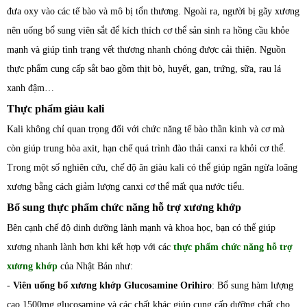
đưa oxy vào các tế bào và mô bị tổn thương. Ngoài ra, người bị gãy xương
nên uống bổ sung viên sắt để kích thích cơ thể sản sinh ra hồng cầu khỏe
mạnh và giúp tình trạng vết thương nhanh chóng được cải thiện. Nguồn
thực phẩm cung cấp sắt bao gồm thịt bò, huyết, gan, trứng, sữa, rau lá
xanh đậm…
Thực phẩm giàu kali
Kali không chỉ quan trọng đối với chức năng tế bào thần kinh và cơ mà
còn giúp trung hòa axit, hạn chế quá trình đào thải canxi ra khỏi cơ thể.
Trong một số nghiên cứu, chế độ ăn giàu kali có thể giúp ngăn ngừa loãng
xương bằng cách giảm lượng canxi cơ thể mất qua nước tiểu.
Bổ sung thực phẩm chức năng hỗ trợ xương khớp
Bên cạnh chế độ dinh dưỡng lành mạnh và khoa học, bạn có thể giúp
xương nhanh lành hơn khi kết hợp với các
thực phẩm chức năng hỗ trợ
xương khớp
của Nhật Bản như:
-
Viên uống bổ xương khớp Glucosamine Orihiro
: Bổ sung hàm lượng
cao 1500mg glucosamine và các chất khác giúp cung cấp dưỡng chất cho