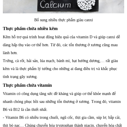
Bổ sung nhiều thực phẩm giàu canxi
Thực phẩm chứa nhiều kẽm
Kẽm hỗ trợ quá trình hoạt động hiệu quả của vitamin D và giúp canxi dễ
dàng hấp thụ vào cơ thể hơn. Từ đó, các tổn thương ở xương cũng mau
lành hơn.
Trứng, cà rốt, hải sản, lúa mạch, bánh mì, hạt hướng dương,… rất giàu
kẽm và là thực phẩm lý tưởng cho những ai đang điều trị và khắc phục
tình trạng gãy xương.
Thực phẩm chứa vitamin
Vitamin có công dụng tăng sức đề kháng và giúp cơ thể khỏe mạnh để
nhanh chóng phục hồi sau những tổn thương ở xương. Trong đó, vitamin
B6 và B12 là cần thiết nhất.
- Vitamin B6 có nhiều trong chuối, ngũ cốc, thịt gia cầm, súp lơ, bắp cải,
thịt bò nạc… Chúng chuyển hóa tryptophan thành niacin, chuyển hóa chất