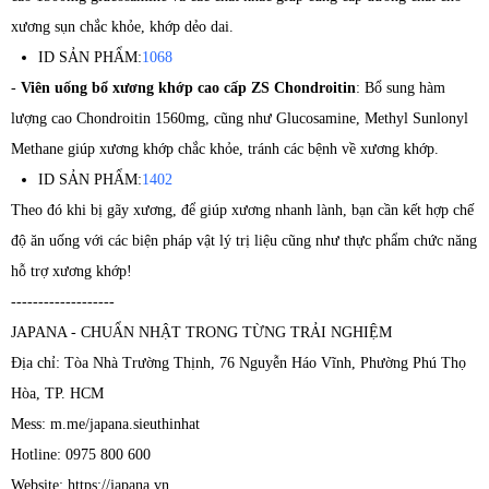
xương sụn chắc khỏe, khớp dẻo dai.
ID SẢN PHẨM:
1068
-
Viên uống bổ xương khớp cao cấp ZS Chondroitin
: Bổ sung hàm
lượng cao Chondroitin 1560mg, cũng như Glucosamine, Methyl Sunlonyl
Methane giúp xương khớp chắc khỏe, tránh các bệnh về xương khớp.
ID SẢN PHẨM:
1402
Theo đó khi bị gãy xương, để giúp xương nhanh lành, bạn cần kết hợp chế
độ ăn uống với các biện pháp vật lý trị liệu cũng như thực phẩm chức năng
hỗ trợ xương khớp!
-------------------
JAPANA - CHUẨN NHẬT TRONG TỪNG TRẢI NGHIỆM
Địa chỉ: Tòa Nhà Trường Thịnh, 76 Nguyễn Háo Vĩnh, Phường Phú Thọ
Hòa, TP. HCM
Mess: m.me/japana.sieuthinhat
Hotline: 0975 800 600
Website: https://japana.vn