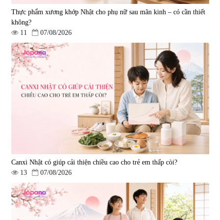
Thực phẩm xương khớp Nhật cho phụ nữ sau mãn kinh – có cần thiết
không?
11
07/08/2026
Viên uống hỗ trợ xương khớp
Viên uống hỗ trợ xương khớp
Super Glucosamine DX Hokoen
Yoro Factory Kyoto Has 50EX
300 viên
Plus 30 viên
|
456
|
0
980.000 đ
2.380.000 đ
Canxi Nhật có giúp cải thiện chiều cao cho trẻ em thấp còi?
13
07/08/2026