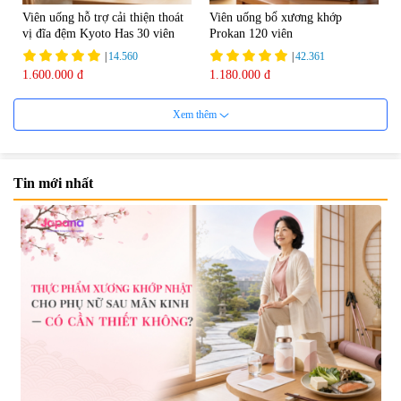
Viên uống hỗ trợ cải thiện thoát
Viên uống bổ xương khớp
vị đĩa đệm Kyoto Has 30 viên
Prokan 120 viên
|
14.560
|
42.361
1.600.000 đ
1.180.000 đ
Xem thêm
Tin mới nhất
Viên uống hỗ trợ Gout Ribeto
Viên uống hỗ trợ xương khớp
Shoji The Goutto 150 viên
Kendai Glucosamine Hộp 180
viên
|
73.520
|
9.280
1.500.000 đ
690.000 đ