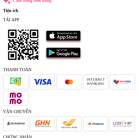
auto_awesome
Cẩm nang tiêu dùng
Tiện ích
TẢI APP
THANH TOÁN
VẬN CHUYỂN
CHỨNG NHẬN