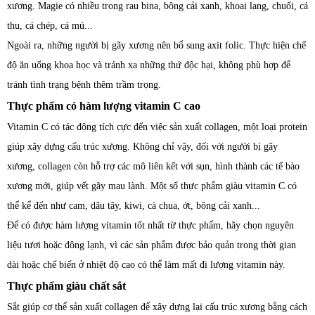
xương. Magie có nhiều trong rau bina, bông cải xanh, khoai lang, chuối, cá
thu, cá chép, cá mú...
Ngoài ra, những người bị gãy xương nên bổ sung axit folic. Thực hiện chế
độ ăn uống khoa học và tránh xa những thứ độc hại, không phù hợp để
tránh tình trạng bệnh thêm trầm trọng.
Thực phẩm có hàm lượng vitamin C cao
Vitamin C có tác động tích cực đến việc sản xuất collagen, một loại protein
giúp xây dựng cấu trúc xương. Không chỉ vậy, đối với người bị gãy
xương, collagen còn hỗ trợ các mô liên kết với sụn, hình thành các tế bào
xương mới, giúp vết gãy mau lành. Một số thực phẩm giàu vitamin C có
thể kể đến như cam, dâu tây, kiwi, cà chua, ớt, bông cải xanh...
Để có được hàm lượng vitamin tốt nhất từ ​​thực phẩm, hãy chọn nguyên
liệu tươi hoặc đông lạnh, vì các sản phẩm được bảo quản trong thời gian
dài hoặc chế biến ở nhiệt độ cao có thể làm mất đi lượng vitamin này.
Thực phẩm giàu chất sắt
Sắt giúp cơ thể sản xuất collagen để xây dựng lại cấu trúc xương bằng cách