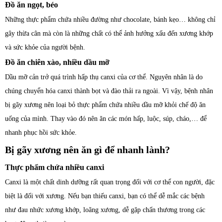
Đồ ăn ngọt, béo
Những thực phẩm chứa nhiều đường như chocolate, bánh kẹo… không chỉ
gây thừa cân mà còn là những chất có thể ảnh hưởng xấu đến xương khớp
và sức khỏe của người bệnh.
Đồ ăn chiên xào, nhiều dầu mỡ
Dầu mỡ cản trở quá trình hấp thụ canxi của cơ thể. Nguyên nhân là do
chúng chuyển hóa canxi thành bọt và đào thải ra ngoài. Vì vậy, bệnh nhân
bị gãy xương nên loại bỏ thực phẩm chứa nhiều dầu mỡ khỏi chế độ ăn
uống của mình. Thay vào đó nên ăn các món hấp, luộc, súp, cháo,… để
nhanh phục hồi sức khỏe.
Bị gãy xương nên ăn gì để nhanh lành?
Thực phẩm chứa nhiều canxi
Canxi là một chất dinh dưỡng rất quan trọng đối với cơ thể con người, đặc
biệt là đối với xương. Nếu bạn thiếu canxi, bạn có thể dễ mắc các bệnh
như đau nhức xương khớp, loãng xương, dễ gặp chấn thương trong các