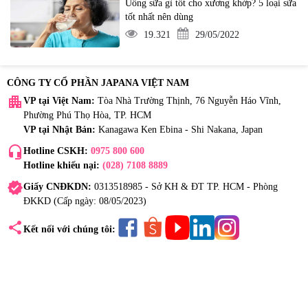
Uống sữa gì tốt cho xương khớp? 5 loại sữa
tốt nhất nên dùng
19.321
29/05/2022
CÔNG TY CỔ PHẦN JAPANA VIỆT NAM
apartment
VP tại Việt Nam:
Tòa Nhà Trường Thịnh, 76 Nguyễn Háo Vĩnh,
Phường Phú Thọ Hòa, TP. HCM
VP tại Nhật Bản:
Kanagawa Ken Ebina - Shi Nakana, Japan
headset_mic
Hotline CSKH:
0975 800 600
Hotline khiếu nại:
(028) 7108 8889
verified
Giấy CNĐKDN:
0313518985 - Sở KH & ĐT TP. HCM - Phòng
ĐKKD (Cấp ngày: 08/05/2023)
share
Kết nối với chúng tôi: