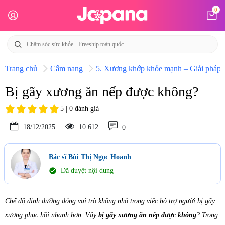
0
Trang chủ
Cẩm nang
5. Xương khớp khỏe mạnh – Giải pháp h
Bị gãy xương ăn nếp được không?
5 | 0 đánh giá
18/12/2025
10.612
0
Bác sĩ Bùi Thị Ngọc Hoanh
check_circle
Đã duyệt nội dung
Chế độ dinh dưỡng đóng vai trò không nhỏ trong việc hỗ trợ người bị gãy
xương phục hồi nhanh hơn. Vậy
bị gãy xương ăn nếp được không
? Trong