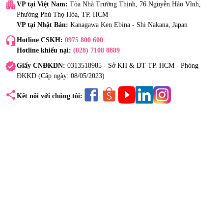
apartment
VP tại Việt Nam:
Tòa Nhà Trường Thịnh, 76 Nguyễn Háo Vĩnh,
Phường Phú Thọ Hòa, TP. HCM
VP tại Nhật Bản:
Kanagawa Ken Ebina - Shi Nakana, Japan
headset_mic
Hotline CSKH:
0975 800 600
Hotline khiếu nại:
(028) 7108 8889
verified
Giấy CNĐKDN:
0313518985 - Sở KH & ĐT TP. HCM - Phòng
ĐKKD (Cấp ngày: 08/05/2023)
share
Kết nối với chúng tôi: