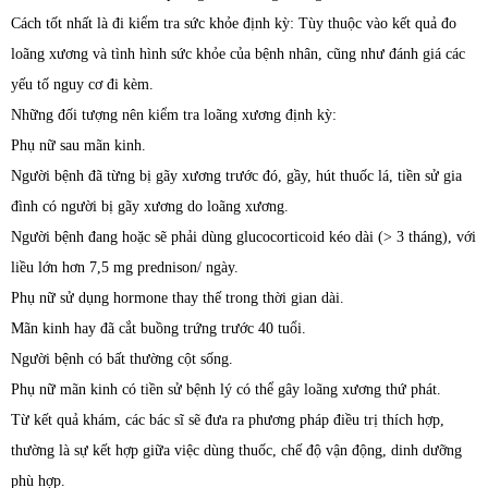
Cách tốt nhất là đi kiểm tra sức khỏe định kỳ: Tùy thuộc vào kết quả đo
loãng xương và tình hình sức khỏe của bệnh nhân, cũng như đánh giá các
yếu tố nguy cơ đi kèm.
Những đối tượng nên kiểm tra loãng xương định kỳ:
Phụ nữ sau mãn kinh.
Người bệnh đã từng bị gãy xương trước đó, gầy, hút thuốc lá, tiền sử gia
đình có người bị gãy xương do loãng xương.
Người bệnh đang hoặc sẽ phải dùng glucocorticoid kéo dài (> 3 tháng), với
liều lớn hơn 7,5 mg prednison/ ngày.
Phụ nữ sử dụng hormone thay thế trong thời gian dài.
Mãn kinh hay đã cắt buồng trứng trước 40 tuổi.
Người bệnh có bất thường cột sống.
Phụ nữ mãn kinh có tiền sử bệnh lý có thể gây loãng xương thứ phát.
Từ kết quả khám, các bác sĩ sẽ đưa ra phương pháp điều trị thích hợp,
thường là sự kết hợp giữa việc dùng thuốc, chế độ vận động, dinh dưỡng
phù hợp.