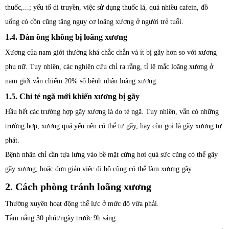
thuốc,...; yếu tố di truyền, việc sử dụng thuốc lá, quá nhiều cafein, đồ
uống có cồn cũng tăng nguy cơ loãng xương ở người trẻ tuổi.
1.4. Đàn ông không bị loãng xương
Xương của nam giới thường khá chắc chắn và ít bị gãy hơn so với xương
phụ nữ. Tuy nhiên, các nghiên cứu chỉ ra rằng, tỉ lệ mắc loãng xương ở
nam giới vẫn chiếm 20% số bệnh nhân loãng xương.
1.5. Chỉ té ngã mới khiến xương bị gãy
Hầu hết các trường hợp gãy xương là do té ngã. Tuy nhiên, vẫn có những
trường hợp, xương quá yếu nên có thể tự gãy, hay còn gọi là gãy xương tự
phát.
Bệnh nhân chỉ cần tựa lưng vào bề mặt cứng hơi quá sức cũng có thể gây
gãy xương, hoặc đơn giản việc đi bộ cũng có thể làm xương gãy.
2. Cách phòng tránh loãng xương
Thường xuyên hoạt động thể lực ở mức độ vừa phải.
Tắm nắng 30 phút/ngày trước 9h sáng.