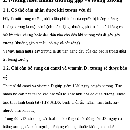
1.1. Có thể cảm nhận được khi xương yếu đi
Đây là một trong những nhầm lẫn phổ biến của người bị loãng xương.
Loãng xương là một căn bệnh thầm lặng, thường phát triển mà không có
bất kỳ triệu chứng hoặc đau đớn nào cho đến khi xương yếu đi gây gãy
xương (thường gặp ở chậu, cổ tay và cột sống).
Vì vậy, ngăn ngừa gãy xương là ưu tiên hàng đầu của các bác sĩ trong điều
trị loãng xương.
1.2. Chỉ cần bổ sung đủ canxi và vitamin D, xương sẽ được bảo
vệ
Thực tế thì canxi và vitamin D giúp giảm 16% nguy cơ gãy xương. Tuy
nhiên nó còn phụ thuộc vào các yếu tố khác như chế độ dinh dưỡng, luyện
tập, tình hình bệnh tật (HIV, AIDS, bệnh phổi tắc nghẽn mãn tính, suy
nhược thần kinh,...)
Trong đó, việc sử dụng các loại thuốc cũng có tác động lớn đến nguy cơ
loãng xương của mỗi người, sử dụng các loại thuốc kháng acid như