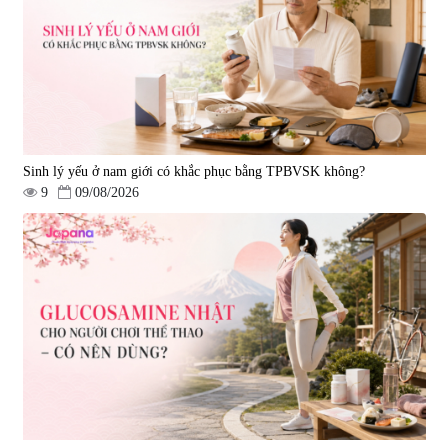
300 viên
Plus 30 viên
|
456
|
0
980.000 đ
2.380.000 đ
Sinh lý yếu ở nam giới có khắc phục bằng TPBVSK không?
9
09/08/2026