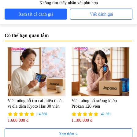
Không tìm thấy nhận xét phù hợp
Xem tất cả đánh giá
Viết đánh giá
Có thể bạn quan tâm
Viên uống hỗ trợ cải thiện thoát
Viên uống bổ xương khớp
vị đĩa đệm Kyoto Has 30 viên
Prokan 120 viên
|
14.560
|
42.361
1.600.000 đ
1.180.000 đ
Xem thêm