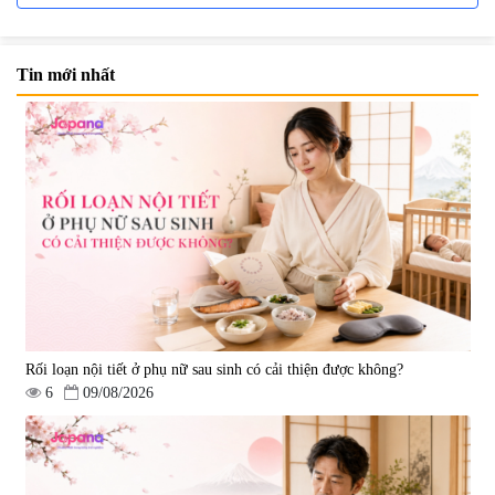
Tin mới nhất
Viên uống hỗ trợ Gout Ribeto
Viên uống hỗ trợ xương khớp
Shoji The Goutto 150 viên
Kendai Glucosamine Hộp 180
viên
|
73.520
|
9.280
1.500.000 đ
690.000 đ
Rối loạn nội tiết ở phụ nữ sau sinh có cải thiện được không?
6
09/08/2026
Viên uống hỗ trợ xương khớp
Viên uống hỗ trợ xương khớp
Super Glucosamine DX Hokoen
Yoro Factory Kyoto Has 50EX