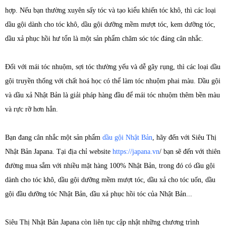
hợp. Nếu bạn thường xuyên sấy tóc và tạo kiểu khiến tóc khô, thì các loại
dầu gội dành cho tóc khô, dầu gội dưỡng mềm mượ​t tóc, kem dưỡng tóc,
dầu xả phục hồi hư tổn là một sản phẩm chăm sóc tóc đáng cân nhắc.
Đối với mái tóc nhuộm, sợi tóc thường yếu và dễ gãy rụng, thì các loại dầu
gội truyền thống với chất hoá học có thể làm tóc nhuộm phai màu. Dầu gội
và dầu xả Nhật Bản là giải pháp hàng đầu để mái tóc nhuộm thêm bền màu
và rực rỡ hơn hẳn.
Bạn đang cân nhắc một sản phẩm
dầu gội Nhật Bản
, hãy đến với Siêu Thị
Nhật Bản Japana. Tại địa chỉ website
https://japana.vn
/ bạn sẽ đến với thiên
đường mua sắm với nhiều mặt hàng 100% Nhật Bản, trong đó có dầu gội
dành cho tóc khô, dầu gội dưỡng mềm mượt tóc​, dầu xả cho tóc uốn, dầu
gội đầu dưỡng tóc Nhật Bản, dầu xả phục hồi tóc của Nhật Bản...
Siêu Thị Nhật Bản Japana còn liên tục cập nhật những chương trình