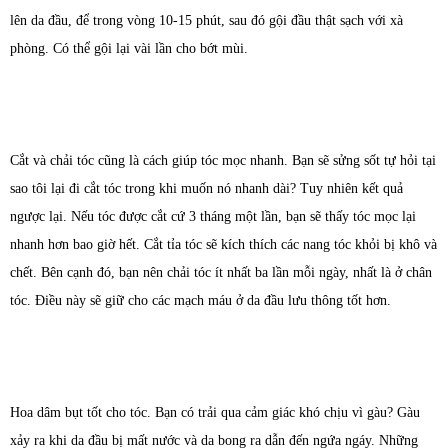
lên da đầu, để trong vòng 10-15 phút, sau đó gội đầu thật sạch với xà
phòng. Có thể gội lại vài lần cho bớt mùi.
Cắt và chải tóc cũng là cách giúp tóc mọc nhanh. Bạn sẽ sửng sốt tự hỏi tại
sao tôi lại đi cắt tóc trong khi muốn nó nhanh dài? Tuy nhiên kết quả
ngược lại. Nếu tóc được cắt cứ 3 tháng một lần, bạn sẽ thấy tóc mọc lại
nhanh hơn bao giờ hết. Cắt tỉa tóc sẽ kích thích các nang tóc khỏi bị khô và
chết. Bên cạnh đó, bạn nên chải tóc ít nhất ba lần mỗi ngày, nhất là ở chân
tóc. Điều này sẽ giữ cho các mạch máu ở da đầu lưu thông tốt hơn.
Hoa dâm bụt tốt cho tóc. Bạn có trải qua cảm giác khó chịu vì gàu? Gàu
xảy ra khi da đầu bị mất nước và da bong ra dẫn đến ngứa ngáy. Những