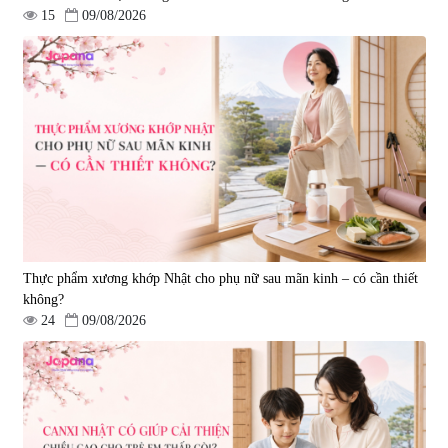
15
09/08/2026
Viên uống hỗ trợ giấc ngủ Fujina
Viên uống phòng ngừa & hỗ trợ
Sleepy Nhật Bản 80 viên
điều trị đột quỵ Biken Kinase
Gold 60 viên
|
13.760
|
0
580.000 đ
1.570.000 đ
Thực phẩm xương khớp Nhật cho phụ nữ sau mãn kinh – có cần thiết
không?
24
09/08/2026