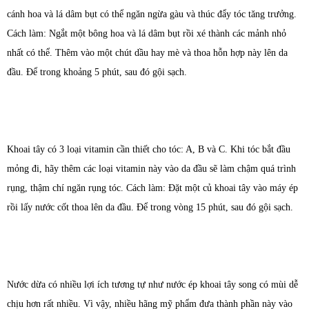
cánh hoa và lá dâm bụt có thể ngăn ngừa gàu và thúc đẩy tóc tăng trưởng.
Cách làm: Ngắt một bông hoa và lá dâm bụt rồi xé thành các mảnh nhỏ
nhất có thể. Thêm vào một chút dầu hay mè và thoa hỗn hợp này lên da
đầu. Để trong khoảng 5 phút, sau đó gội sạch.
Khoai tây có 3 loại vitamin cần thiết cho tóc: A, B và C. Khi tóc bắt đầu
mỏng đi, hãy thêm các loại vitamin này vào da đầu sẽ làm chậm quá trình
rụng, thậm chí ngăn rụng tóc. Cách làm: Đặt một củ khoai tây vào máy ép
rồi lấy nước cốt thoa lên da đầu. Để trong vòng 15 phút, sau đó gội sạch.
Nước dừa có nhiều lợi ích tương tự như nước ép khoai tây song có mùi dễ
chịu hơn rất nhiều. Vì vậy, nhiều hãng mỹ phẩm đưa thành phần này vào