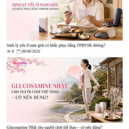
|
0
|
0
1.490.000 đ
980.000 đ
Sinh lý yếu ở nam giới có khắc phục bằng TPBVSK không?
8
08/08/2026
Viên uống bổ gan Ribeto Shoji
Viên uống hỗ trợ cải thiện thoát
Hepaclean 60 viên
vị đĩa đệm Kyoto Has 30 viên
|
543.205
|
14.560
690.000 đ
1.600.000 đ
Glucosamine Nhật cho người chơi thể thao – có nên dùng?