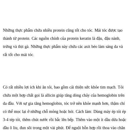
Những thực phẩm chứa nhiều protein cũng tốt cho tóc. Mái tóc được tạo
thành từ protein. Các nguồn chính của protein keratin là đậu, đậu nành,
trứng và thịt gà. Những thực phẩm này chứa các axit béo làm sáng da và
rất tốt cho mái tóc.
Có rất nhiều lợi ích khi ăn tỏi, bao gồm cải thiện sức khỏe tim mạch. Tỏi
chứa một hợp chất gọi là allicin giúp tăng dòng chảy của hemoglobin trên
da đầu. Với sự gia tăng hemoglobin, tóc trở nên khỏe mạnh hơn, thậm chí
có thể mọc lại ở những chỗ mỏng hoặc hói. Cách làm: Dùng máy ép tỏi ép
3-4 tép tỏi, thêm chút nước rồi bắc lên bếp. Thêm vào một ít dầu dừa hoặc
dầu ô liu, đun sôi trong một vài phút. Để nguội hỗn hợp rồi thoa vào chân