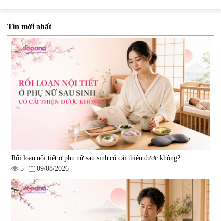
Tin mới nhất
Viên uống bổ não Ribeto Shoji
Viên nang uống cải thiện thị lực,
Ichoha Ekisu Plus - 90 viên
trí nhớ DHA + EPA + Flaxseed
Oil 30 viên/gói - Date 02/2027
|
57.920
|
52.346
1.450.000 đ
225.000 đ
Rối loạn nội tiết ở phụ nữ sau sinh có cải thiện được không?
5
09/08/2026
Tẩy tế bào chết Nichiei Bussan
Viên uống hỗ trợ bền thành
Nano NMN+ Peeling Gel
mạch, ngừa tai biến Elastin Plus
Luxury 200g
& Nattokinase Hokoen 80 viên