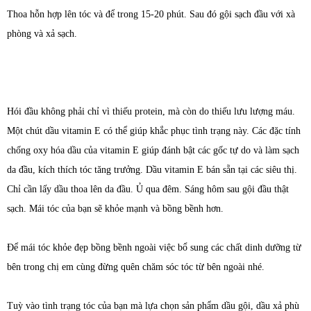
Thoa hỗn hợp lên tóc và để trong 15-20 phút. Sau đó gội sạch đầu với xà
phòng và xả sạch.
Hói đầu không phải chỉ vì thiếu protein, mà còn do thiếu lưu lượng máu.
Một chút dầu vitamin E có thể giúp khắc phục tình trạng này. Các đặc tính
chống oxy hóa dầu của vitamin E giúp đánh bật các gốc tự do và làm sạch
da đầu, kích thích tóc tăng trưởng. Dầu vitamin E bán sẵn tại các siêu thị.
Chỉ cần lấy dầu thoa lên da đầu. Ủ qua đêm. Sáng hôm sau gội đầu thật
sạch. Mái tóc của bạn sẽ khỏe mạnh và bồng bềnh hơn.
Để mái tóc khỏe đẹp bồng bềnh ngoài việc bổ sung các chất dinh dưỡng từ
bên trong chị em cùng đừng quên chăm sóc tóc từ bên ngoài nhé.
Tuỳ vào tình trạng tóc của bạn mà lựa chọn sản phẩm dầu gội, dầu xả phù