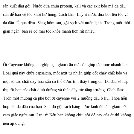
sản xuất dầu gội. Nước dừa chứa protein, kali và các axit béo mà da đầu
cần để bảo vệ tóc khỏi hư hỏng. Cách làm: Lấy ít nước dừa bôi lên tóc và
da đầu. Ủ qua đêm. Sáng hôm sau, gội sạch với nước lạnh. Trong một thời
gian ngắn, bạn sẽ có mái tóc khỏe mạnh hơn rất nhiều.
Ớt Cayenne không chỉ giúp bạn giảm cân mà còn giúp tóc mọc nhanh hơn.
Loại quả này chứa capsaicin, một axit tự nhiên giúp đốt cháy chất béo và
một số các chất oxy hóa xấu có thể được tìm thấy trong da. Da đầu sẽ hấp
thụ tốt hơn các chất dinh dưỡng và thúc đẩy tóc tăng trưởng. Cách làm:
Trộn một muỗng cà phê bột ớt cayenne với 2 muỗng dầu ô liu. Thoa hỗn
hợp lên da đầu của bạn. Sau đó gội sạch bằng nước lạnh để làm giảm bớt
cảm giác ngứa ran. Lưu ý: Nếu bạn không chịu nổi độ cay của ớt thì không
nên áp dụng.