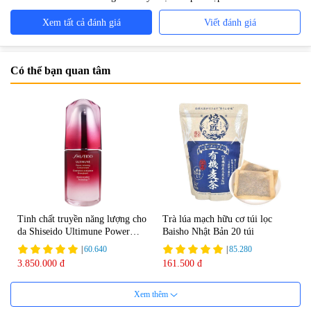
Xem tất cả đánh giá
Viết đánh giá
Có thể bạn quan tâm
Tinh chất truyền năng lượng cho
Trà lúa mạch hữu cơ túi lọc
da Shiseido Ultimune Power
Baisho Nhật Bản 20 túi
75ml
|
60.640
|
85.280
3.850.000 đ
161.500 đ
Xem thêm