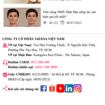
Viên uống NMN Nhật Bản uống lúc nào
hiệu quả tốt nhất?
49.222
06/07/2023
CÔNG TY CỔ PHẦN JAPANA VIỆT NAM
apartment
VP tại Việt Nam:
Tòa Nhà Trường Thịnh, 76 Nguyễn Háo Vĩnh,
Phường Phú Thọ Hòa, TP. HCM
VP tại Nhật Bản:
Kanagawa Ken Ebina - Shi Nakana, Japan
headset_mic
Hotline CSKH:
0975 800 600
Hotline khiếu nại:
(028) 7108 8889
verified
Giấy CNĐKDN:
0313518985 - Sở KH & ĐT TP. HCM - Phòng
ĐKKD (Cấp ngày: 08/05/2023)
share
Kết nối với chúng tôi: