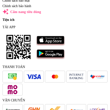
Chính sách bảo mật
Chính sách bảo hành
auto_awesome
Cẩm nang tiêu dùng
Tiện ích
TẢI APP
THANH TOÁN
VẬN CHUYỂN