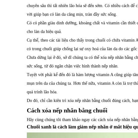
chuyên sâu thì tất nhiên lão hóa sẽ đến sớm. Có nhiều cách để 
vời giúp bạn có làn da căng mịn, tràn đầy sức sống.
Có có phần giàu dinh dưỡng, khoáng chất và vitamin cần thiết 
cho làn da hiệu quả.
Cụ thể, theo các tài liệu cho thấy trong chuối có chứa vitamin
có trong chuối giúp chống lại sự oxy hoá của làn da do các gốc 
Chưa dừng lại ở đó, sở dĩ chúng ta có thể xóa nếp nhăn bằng ch
sức sống, từ đó ngăn chặn việc hình thành nếp nhăn.
Tuyệt vời phải kể đến đó là hàm lượng vitamin A cũng giúp tă
mụn trên da của chúng ta. Hơn thế nữa, vitamin A còn là trợ th
quá trình lão hóa.
Do đó, chỉ cần kiên trì xóa nếp nhăn bằng chuối đúng cách, bạn
Cách xóa nếp nhăn bằng chuối
Hãy cùng chúng tôi tham khảo ngay các cách xóa nếp nhăn bằng
Chuối xanh là cách làm giảm nếp nhăn ở mắt hiệu q