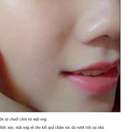
n từ chuối chín và mật ong
ức này, mật ong sẽ cho kết quả chăm sóc da vượt trội tại nhà.