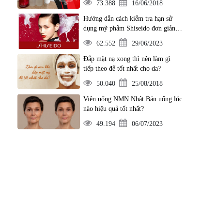
73.388
16/06/2018
Hướng dẫn cách kiểm tra hạn sử
dụng mỹ phẩm Shiseido đơn giản
nhất
62.552
29/06/2023
Đắp mặt nạ xong thì nên làm gì
tiếp theo để tốt nhất cho da?
50.040
25/08/2018
Viên uống NMN Nhật Bản uống lúc
nào hiệu quả tốt nhất?
49.194
06/07/2023