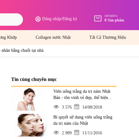
GIỎ HÀNG
Đăng nhập
/
Đăng ký
0
Sản phẩm
ơng Khớp
Collagen nước Nhật
Tất Cả Thương Hiệu
 nhăn bằng chuối tại nhà
Tin cùng chuyên mục
Viên uống trắng da trị nám Nhật
Bản - tôn vinh vẻ đẹp, thể hiện
đẳng cấp
3.576
14/08/2018
Bí quyết sử dụng viên uống trắng
da trị nám của Nhật
2.989
11/11/2016