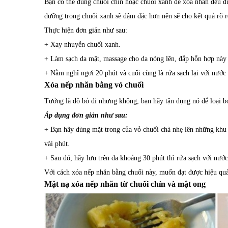
Bạn có thể dùng chuối chín hoặc chuối xanh để xóa nhăn đều đư
dưỡng trong chuối xanh sẽ đậm đặc hơn nên sẽ cho kết quả rõ r
Thực hiện đơn giản như sau:
+ Xay nhuyễn chuối xanh.
+ Làm sạch da mặt, massage cho da nóng lên, đắp hỗn hợp này 
+ Nằm nghĩ ngơi 20 phút và cuối cùng là rửa sạch lại với nước
Xóa nếp nhăn bằng vỏ chuối
Tưởng là đồ bỏ đi nhưng không, bạn hãy tận dụng nó để loại bỏ 
Áp dụng đơn giản như sau:
+ Bạn hãy dùng mặt trong của vỏ chuối chà nhẹ lên những khu 
vài phút.
+ Sau đó, hãy lưu trên da khoảng 30 phút thì rửa sạch với nướ
Với cách xóa nếp nhăn bằng chuối này, muốn đạt được hiệu quả t
Mặt nạ xóa nếp nhăn từ chuối chín và mật ong