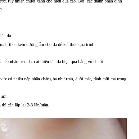
ợc, tuy nhiên chuối xanh cho hiệu quả cao. Bởi, các thành phần dinh
ệt.
lên da.
 mát, thoa kem dưỡng ẩm cho da để kết thúc quá trình.
nếp nhăn trên da, cải thiện làn da hiệu quả bằng vỏ chuối.
vực có nhiều nếp nhăn chẳng hạ như trán, đuôi mắt, rãnh mũi má trong
c ấm.
hì cần lặp lại 2-3 lần/tuần.