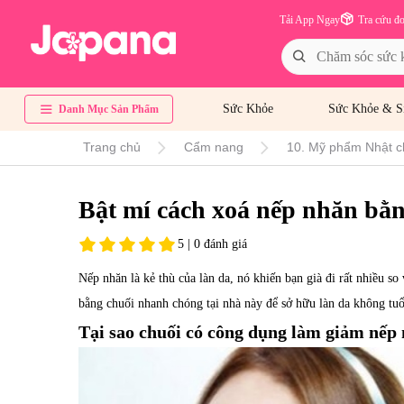
Tải App Ngay
Tra cứu đ
Sức Khỏe
Sức Khỏe & S
Danh Mục Sản Phẩm
Trang chủ
Cẩm nang
10. Mỹ phẩm Nhật c
Bật mí cách xoá nếp nhăn bằn
5 | 0 đánh giá
Nếp nhăn là kẻ thù của làn da, nó khiến bạn già đi rất nhiều s
bằng chuối nhanh chóng tại nhà này để sở hữu làn da không tuổi
Tại sao chuối có công dụng làm giảm nếp