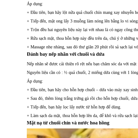
Áp dụng:
+ Đầu tiên, bạn hãy lột nửa quả chuối chín mang xay nhuyễn h
+ Tiếp đến, mật ong lấy 3 muỗng làm nóng lên bằng lo vi sóng
+ Trộn đều hai nguyên liệu này lại với nhau là có ngay công t
+ Rửa sạch mặt, thoa hỗn hợp này đều trên da, chú ý ở những 
+ Massage nhẹ nhàng, sau đó thư giãn 20 phút rồi sả sạch lại v
Đánh bay nếp nhăn với chuối và dứa
Nếp nhăn sẽ được cải thiện rõ rệt nếu bạn chăm sóc da với mặt 
Nguyên liệu cần có : ½ quả chuối, 2 miếng dứa cùng với 1 lòng
Áp dụng:
+ Đầu tiên, bạn hãy cho hỗn hợp chuối – dứa vào máy xay sinh
+ Sau đó, thêm lòng trắng trứng gà rồi cho hỗn hợp chuối, dứa
+ Tiếp đến, bạn hãy lọc lấy nước từ hỗn hợp để dùng.
+ Làm sạch da mặt, thoa hỗn hợp lên da, để khô và rửa sạch lại
Mặt nạ từ chuối chín và nước hoa hồng