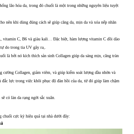
chống lão hóa da, trong đó chuối là một trong những nguyên liệu tuyệt
cho nên khi dùng đúng cách sẽ giúp căng da, mịn da và xóa nếp nhăn
 A, vitamin C, B6 và giàu kali… Đặc biệt, hàm lượng vitamin C dồi dào
tự do trong tia UV gây ra,.
uối là bởi nó kích thích sản sinh Collagen giúp da sáng mịn, căng tràn
ng cường Collagen, giảm viêm, và giúp kiểm soát lượng dầu nhờn và
ủ đắc lực trong việc khôi phục độ đàn hồi của da, từ đó giúp làm chậm
 sẽ có làn da rạng ngời sắc xuân.
 chuối cực kỳ hiệu quả tại nhà dưới đây:
uả