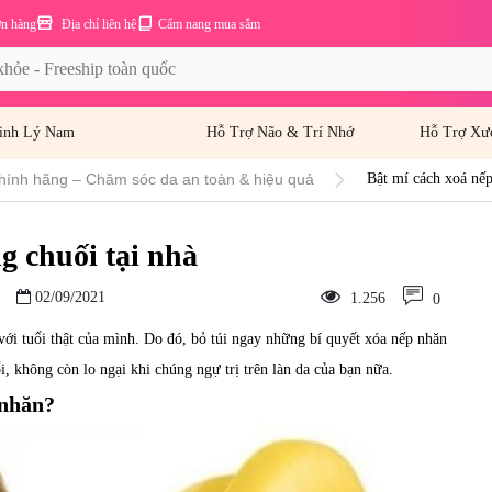
ơn hàng
Địa chỉ liên hệ
Cẩm nang mua sắm
inh Lý Nam
Hỗ Trợ Não & Trí Nhớ
Hỗ Trợ Xư
hính hãng – Chăm sóc da an toàn & hiệu quả
Bật mí cách xoá nếp
g chuối tại nhà
02/09/2021
1.256
0
o với tuổi thật của mình. Do đó, bỏ túi ngay những bí quyết xóa nếp nhăn
, không còn lo ngại khi chúng ngự trị trên làn da của bạn nữa.
 nhăn?