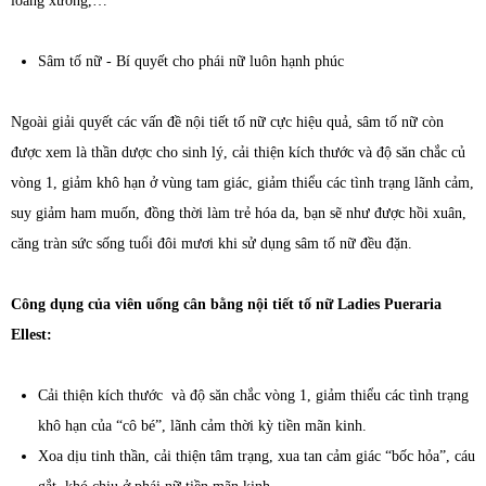
loãng xương,…
Sâm tố nữ - Bí quyết cho phái nữ luôn hạnh phúc
Ngoài giải quyết các vấn đề nội tiết tố nữ cực hiệu quả, sâm tố nữ còn
được xem là thần dược cho sinh lý, cải thiện kích thước và độ săn chắc củ
vòng 1, giảm khô hạn ở vùng tam giác, giảm thiểu các tình trạng lãnh cảm,
suy giảm ham muốn, đồng thời làm trẻ hóa da, bạn sẽ như được hồi xuân,
căng tràn sức sống tuổi đôi mươi khi sử dụng sâm tố nữ đều đặn.
Công dụng của viên uống cân bằng nội tiết tố nữ Ladies Pueraria
Ellest:
Cải thiện kích thước và độ săn chắc vòng 1, giảm thiểu các tình trạng
khô hạn của “cô bé”, lãnh cảm thời kỳ tiền mãn kinh.
Xoa dịu tinh thần, cải thiện tâm trạng, xua tan cảm giác “bốc hỏa”, cáu