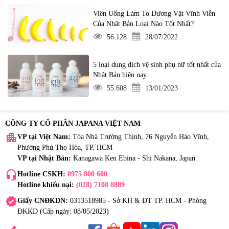
Viên Uống Làm To Dương Vật Vĩnh Viễn
Của Nhật Bản Loại Nào Tốt Nhất?
56.128
28/07/2022
5 loại dung dịch vệ sinh phụ nữ tốt nhất của
Nhật Bản hiện nay
55.608
13/01/2023
CÔNG TY CỔ PHẦN JAPANA VIỆT NAM
apartment
VP tại Việt Nam:
Tòa Nhà Trường Thịnh, 76 Nguyễn Háo Vĩnh,
Phường Phú Thọ Hòa, TP. HCM
VP tại Nhật Bản:
Kanagawa Ken Ebina - Shi Nakana, Japan
headset_mic
Hotline CSKH:
0975 800 600
Hotline khiếu nại:
(028) 7108 8889
verified
Giấy CNĐKDN:
0313518985 - Sở KH & ĐT TP. HCM - Phòng
ĐKKD (Cấp ngày: 08/05/2023)