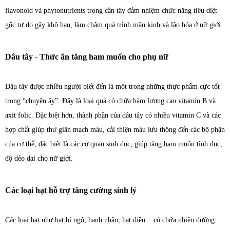
flavonoid và phytonutrients trong cần tây đảm nhiệm chức năng tiêu diệt
gốc tự do gây khô hạn, làm chậm quá trình mãn kinh và lão hóa ở nữ giới.
Dâu tây - Thức ăn tăng ham muốn cho phụ nữ
Dâu tây được nhiều người biết đến là một trong những thực phẩm cực tốt
trong “chuyện ấy”. Đây là loại quả có chứa hàm lượng cao vitamin B và
axit folic. Đặc biệt hơn, thành phần của dâu tây có nhiều vitamin C và các
hợp chất giúp thư giãn mạch máu, cải thiện máu lưu thông đến các bộ phận
của cơ thể, đặc biệt là các cơ quan sinh dục, giúp tăng ham muốn tình dục,
độ dẻo dai cho nữ giới.
Các loại hạt hỗ trợ tăng cường sinh lý
Các loại hạt như hạt bí ngô, hạnh nhân, hạt điều... có chứa nhiều dưỡng