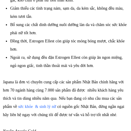
gắt, khó chịu ở phái nữ tiền mãn kinh.
Giảm thiểu các tình trạng nám, sạm da, da kém sắc, không đều màu,
kém tươi tắn.
Bổ sung các chất dinh dưỡng nuôi dưỡng làn da và chăm sóc sức khỏe
phái nữ tốt hơn.
Đồng thời, Estrogen Ellest còn giúp tóc móng bóng mượt, chắc khỏe
hơn.
Ngoài ra, sử dụng đều đặn Estrogen Ellest còn giúp ăn ngon miệng,
ngủ ngon giấc, tinh thần thoải mái và yêu đời hơn.
Japana là đơn vị chuyên cung cấp các sản phẩm Nhật Bản chính hãng với
hơn 70 ngành hàng cùng 7.000 sản phẩm đã được nhiều khách hàng yêu
thích và tin dùng nhiều năm qua. Nếu bạn đang có nhu cầu mua các sản
phẩm về
sức khỏe & sinh lý nữ
có nguồn gốc Nhật Bản, đừng ngần ngại
hãy liên hệ ngay với chúng tôi để được tư vấn và hỗ trợ tốt nhất nhé.