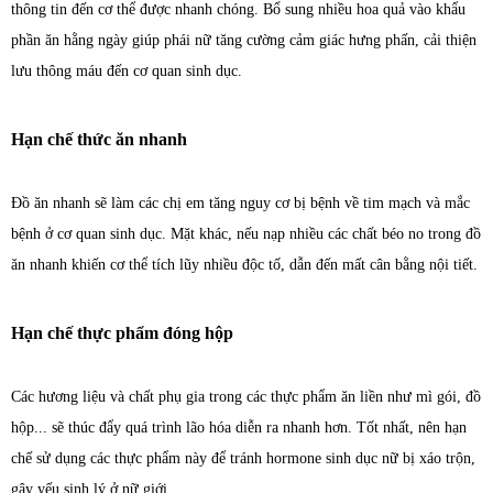
thông tin đến cơ thể được nhanh chóng. Bổ sung nhiều hoa quả vào khẩu
phần ăn hằng ngày giúp phái nữ tăng cường cảm giác hưng phấn, cải thiện
lưu thông máu đến cơ quan sinh dục.
Hạn chế thức ăn nhanh
Đồ ăn nhanh sẽ làm các chị em tăng nguy cơ bị bệnh về tim mạch và mắc
bệnh ở cơ quan sinh dục. Mặt khác, nếu nạp nhiều các chất béo no trong đồ
ăn nhanh khiến cơ thể tích lũy nhiều độc tố, dẫn đến mất cân bằng nội tiết.
Hạn chế thực phẩm đóng hộp
Các hương liệu và chất phụ gia trong các thực phẩm ăn liền như mì gói, đồ
hộp... sẽ thúc đẩy quá trình lão hóa diễn ra nhanh hơn. Tốt nhất, nên hạn
chế sử dụng các thực phẩm này để tránh hormone sinh dục nữ bị xáo trộn,
gây yếu sinh lý ở nữ giới.