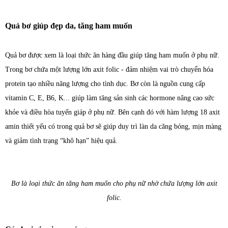
Quả bơ giúp đẹp da, tăng ham muốn
Quả bơ được xem là loại thức ăn hàng đầu giúp tăng ham muốn ở phụ nữ.
Trong bơ chứa một lượng lớn axit folic - đảm nhiệm vai trò chuyển hóa
protein tạo nhiều năng lượng cho tình dục. Bơ còn là nguồn cung cấp
vitamin C, E, B6, K... giúp làm tăng sản sinh các hormone nâng cao sức
khỏe và điều hòa tuyến giáp ở phụ nữ. Bên cạnh đó với hàm lượng 18 axit
amin thiết yếu có trong quả bơ sẽ giúp duy trì làn da căng bóng, mịn màng
và giảm tình trạng “khô hạn” hiệu quả.
Bơ là loại thức ăn tăng ham muốn cho phụ nữ nhờ chứa lượng lớn axit
folic.