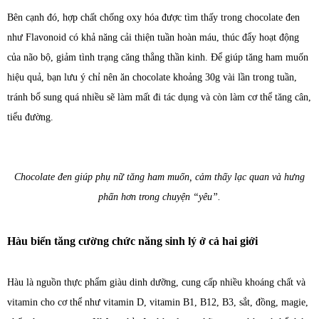
Bên cạnh đó, hợp chất chống oxy hóa được tìm thấy trong chocolate đen
như Flavonoid có khả năng cải thiện tuần hoàn máu, thúc đẩy hoạt động
của não bộ, giảm tình trạng căng thẳng thần kinh. Để giúp tăng ham muốn
hiệu quả, bạn lưu ý chỉ nên ăn chocolate khoảng 30g vài lần trong tuần,
tránh bổ sung quá nhiều sẽ làm mất đi tác dụng và còn làm cơ thể tăng cân,
tiểu đường.
Chocolate đen giúp phụ nữ tăng ham muốn, cảm thấy lạc quan và hưng
phấn hơn trong chuyện “yêu”.
Hàu biển tăng cường chức năng sinh lý ở cả hai giới
Hàu là nguồn thực phẩm giàu dinh dưỡng, cung cấp nhiều khoáng chất và
vitamin cho cơ thể như vitamin D, vitamin B1, B12, B3, sắt, đồng, magie,