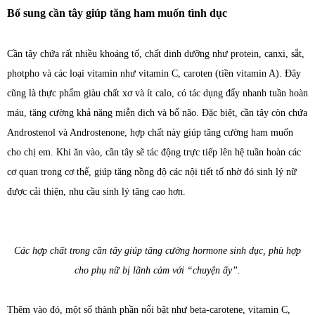
Bổ sung cần tây giúp tăng ham muốn tình dục
Cần tây chứa rất nhiều khoáng tố, chất dinh dưỡng như protein, canxi, sắt,
photpho và các loại vitamin như vitamin C, caroten (tiền vitamin A). Đây
cũng là thực phẩm giàu chất xơ và ít calo, có tác dụng đẩy nhanh tuần hoàn
máu, tăng cường khả năng miễn dịch và bổ não. Đặc biệt, cần tây còn chứa
Androstenol và Androstenone, hợp chất này giúp tăng cường ham muốn
cho chị em. Khi ăn vào, cần tây sẽ tác động trực tiếp lên hệ tuần hoàn các
cơ quan trong cơ thể, giúp tăng nồng độ các nội tiết tố nhờ đó sinh lý nữ
được cải thiện, nhu cầu sinh lý tăng cao hơn.
Các hợp chất trong cần tây giúp tăng cường hormone sinh dục, phù hợp
cho phụ nữ bị lãnh cảm với “chuyện ấy”.
Thêm vào đó, một số thành phần nổi bật như beta-carotene, vitamin C,