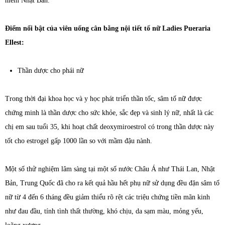
hiếm Nhật Bản.
Điểm nổi bật của viên uống cân bằng nội tiết tố nữ Ladies Pueraria
Ellest:
Thần dược cho phái nữ
Trong thời đại khoa học và y học phát triển thần tốc, sâm tố nữ được
chứng minh là thần dược cho sức khỏe, sắc đẹp và sinh lý nữ, nhất là các
chị em sau tuổi 35, khi hoạt chất deoxymiroestrol có trong thần dược này
tốt cho estrogel gấp 1000 lần so với mầm đậu nành.
Một số thử nghiệm lâm sàng tại một số nước Châu Á như Thái Lan, Nhật
Bản, Trung Quốc đã cho ra kết quả hầu hết phụ nữ sử dụng đều đặn sâm tố
nữ từ 4 đến 6 tháng đều giảm thiểu rõ rệt các triệu chứng tiền mãn kinh
như đau đầu, tính tình thất thường, khó chịu, da sạm màu, mỏng yếu,