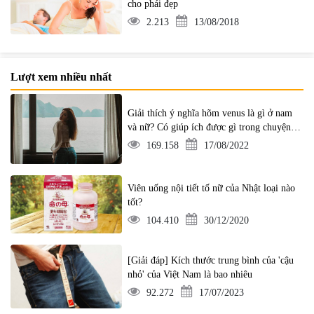
cho phái đẹp
2.213
13/08/2018
Lượt xem nhiều nhất
Giải thích ý nghĩa hõm venus là gì ở nam
và nữ? Có giúp ích được gì trong chuyện ấy
không?
169.158
17/08/2022
Viên uống nội tiết tố nữ của Nhật loại nào
tốt?
104.410
30/12/2020
[Giải đáp] Kích thước trung bình của 'cậu
nhỏ' của Việt Nam là bao nhiêu
92.272
17/07/2023