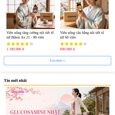
Viên uống tăng cường nội tiết tố
Viên uống cân bằng nội tiết tố
nữ Biken Ax 21 - 90 viên
nữ 60 viên
|
0
|
0
1.190.000 đ
600.000 đ
7%
Xem thêm
Tin mới nhất
Viên uống cải thiện nội tiết tố nữ
Viên uống hỗ trợ dưỡng thận và
Welson For Women Hàn Quốc
sinh lý nam Waki Kidney &
60 viên
Men`s 180 viên - Date 09/2027
|
10.560
|
4.899