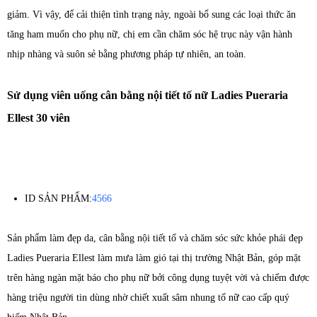
giảm. Vì vậy, để cải thiện tình trạng này, ngoài bổ sung các loại thức ăn
tăng ham muốn cho phụ nữ, chị em cần chăm sóc hệ trục này vận hành
nhịp nhàng và suôn sẻ bằng phương pháp tự nhiên, an toàn.
Sử dụng viên uống cân bằng nội tiết tố nữ Ladies Pueraria
Ellest 30 viên
ID SẢN PHẨM:
4566
Sản phẩm làm đẹp da, cân bằng nội tiết tố và chăm sóc sức khỏe phái đẹp
Ladies Pueraria Ellest làm mưa làm gió tại thị trường Nhật Bản, góp mặt
trên hàng ngàn mặt báo cho phụ nữ bởi công dụng tuyệt vời và chiếm được
hàng triệu người tin dùng nhờ chiết xuất sâm nhung tố nữ cao cấp quý