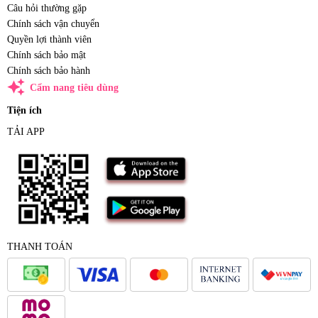
Câu hỏi thường gặp
Chính sách vận chuyển
Quyền lợi thành viên
Chính sách bảo mật
Chính sách bảo hành
auto_awesome
Cẩm nang tiêu dùng
Tiện ích
TẢI APP
THANH TOÁN