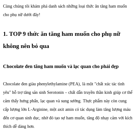
Cùng chúng tôi khám phá danh sách những loại thức ăn tăng ham muốn
cho phụ nữ dưới đây!
1. TOP 9 thức ăn tăng ham muốn cho phụ nữ
không nên bỏ qua
Chocolate đen tăng ham muốn và lạc quan cho phái đẹp
Chocolate đen giàu phenylethylamine (PEA), là một “chất xúc tác tình
yêu” hỗ trợ tăng sản sinh Serotonin – chất dẫn truyền thần kinh giúp cơ thể
cảm thấy hưng phấn, lạc quan và sung sướng. Thực phẩm này còn cung
cấp lượng lớn L-Arginine, một axit amin có tác dụng làm tăng lượng máu
đến cơ quan sinh dục, nhờ đó tạo sự ham muốn, tăng độ nhạy cảm với kích
thích dễ dàng hơn.