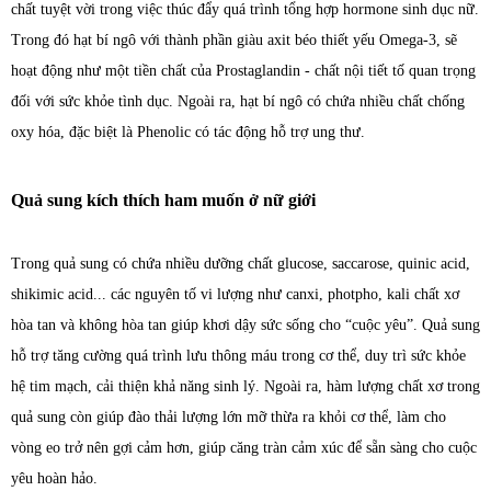
chất tuyệt vời trong việc thúc đẩy quá trình tổng hợp hormone sinh dục nữ.
Trong đó hạt bí ngô với thành phần giàu axit béo thiết yếu Omega-3, sẽ
hoạt động như một tiền chất của Prostaglandin - chất nội tiết tố quan trọng
đối với sức khỏe tình dục. Ngoài ra, hạt bí ngô có chứa nhiều chất chống
oxy hóa, đặc biệt là Phenolic có tác động hỗ trợ ung thư.
Quả sung kích thích ham muốn ở nữ giới
Trong quả sung có chứa nhiều dưỡng chất glucose, saccarose, quinic acid,
shikimic acid... các nguyên tố vi lượng như canxi, photpho, kali chất xơ
hòa tan và không hòa tan giúp khơi dậy sức sống cho “cuộc yêu”. Quả sung
hỗ trợ tăng cường quá trình lưu thông máu trong cơ thể, duy trì sức khỏe
hệ tim mạch, cải thiện khả năng sinh lý. Ngoài ra, hàm lượng chất xơ trong
quả sung còn giúp đào thải lượng lớn mỡ thừa ra khỏi cơ thể, làm cho
vòng eo trở nên gợi cảm hơn, giúp căng tràn cảm xúc để sẵn sàng cho cuộc
yêu hoàn hảo.