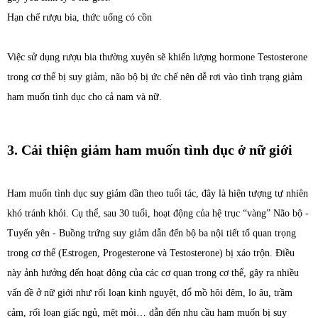
Hạn chế rượu bia, thức uống có cồn
Việc sử dụng rượu bia thường xuyên sẽ khiến lượng hormone Testosterone
trong cơ thể bị suy giảm, não bộ bị ức chế nên dễ rơi vào tình trạng giảm
ham muốn tình dục cho cả nam và nữ.
3. Cải thiện giảm ham muốn tình dục ở nữ giới
Ham muốn tình dục suy giảm dần theo tuổi tác, đây là hiện tượng tự nhiên
khó tránh khỏi. Cụ thể, sau 30 tuổi, hoạt động của hệ trục “vàng” Não bộ -
Tuyến yên - Buồng trứng suy giảm dẫn đến bộ ba nội tiết tố quan trọng
trong cơ thể (Estrogen, Progesterone và Testosterone) bị xáo trộn. Điều
này ảnh hưởng đến hoạt động của các cơ quan trong cơ thể, gây ra nhiều
vấn đề ở nữ giới như rối loạn kinh nguyệt, đổ mồ hôi đêm, lo âu, trầm
cảm, rối loạn giấc ngủ, mệt mỏi… dẫn đến nhu cầu ham muốn bị suy