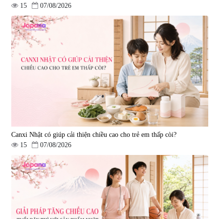
15
07/08/2026
Combo 2 Viên uống tăng cường
sinh lực nam giới Smart Power
120 viên
|
32.649
3.160.000 đ
Canxi Nhật có giúp cải thiện chiều cao cho trẻ em thấp còi?
15
07/08/2026