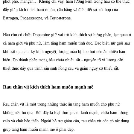
phốt pho, mangan… Không chỉ vậy, hàm lượng kẽm trong hàu có thể thúc
đẩy giúp kích thích ham muốn, cân bằng và điều tiết sự kết hợp của
Estrogen, Progesterone, và Testosterone.
Hàu còn có chứa Dopamine giữ vai trò kích thích sự hưng phấn, lạc quan ở
cả nam giới và phụ nữ, làm tăng ham muốn tình dục. Đặc biệt, nữ giới sau
khi trải qua chu kỳ kinh nguyệt, lượng máu bị hao hụt nên ăn nhiều hàu
biển. Do thành phần trong hàu chứa nhiều sắt - nguyên tố vi lượng cần
thiết thúc đẩy quá trình sản sinh hồng cầu và giảm nguy cơ thiếu sắt.
Rau chân vịt kích thích ham muốn mạnh mẽ
Rau chân vịt là một trong những thức ăn tăng ham muốn cho phụ nữ
không nên bỏ qua. Bởi đây là loại thực phẩm lành mạnh, chứa hàm lượng
calo và chất béo thấp. Ngoài hỗ trợ giảm cân, rau chân vịt còn có tác dụng
giúp tăng ham muốn mạnh mẽ ở phái đẹp.