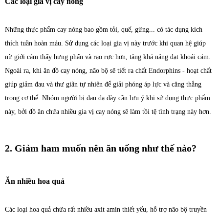
Các loại gia vị cay nóng
Những thực phẩm cay nóng bao gồm tỏi, quế, gừng... có tác dụng kích
thích tuần hoàn máu. Sử dụng các loại gia vị này trước khi quan hệ giúp
nữ giới cảm thấy hưng phấn và rạo rực hơn, tăng khả năng đạt khoái cảm.
Ngoài ra, khi ăn đồ cay nóng, não bộ sẽ tiết ra chất Endorphins - hoạt chất
giúp giảm đau và thư giãn tự nhiên để giải phóng áp lực và căng thẳng
trong cơ thể. Nhóm người bị đau dạ dày cần lưu ý khi sử dụng thực phẩm
này, bởi đồ ăn chứa nhiều gia vị cay nóng sẽ làm tồi tệ tình trạng này hơn.
2. Giảm ham muốn nên ăn uống như thế nào?
Ăn nhiều hoa quả
Các loại hoa quả chứa rất nhiều axit amin thiết yếu, hỗ trợ não bộ truyền