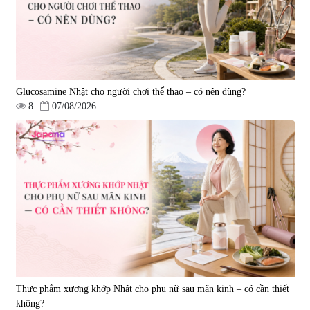
739.350 đ
1.850.000 đ
795.000 đ
7%
Glucosamine Nhật cho người chơi thể thao – có nên dùng?
8
07/08/2026
Viên uống hỗ trợ tăng cường
Viên uống đông trùng hạ thảo hỗ
sinh lý nam Testosterone Welson
trợ tăng cường sinh lực
For Men 60 viên
Tohchukasou Premium Yo
|
10.400
|
33.654
Group 180 viên - Date 08/2027
739.350 đ
2.500.000 đ
795.000 đ
Thực phẩm xương khớp Nhật cho phụ nữ sau mãn kinh – có cần thiết
không?