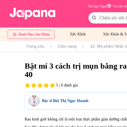
Tải App Ngay
Tra cứu đ
Sức Khỏe
Sức Khỏe & S
Danh Mục Sản Phẩm
Trang chủ
Cẩm nang
10. Mỹ phẩm Nhật c
Bật mí 3 cách trị mụn bằng ra
40
5 | 0 đánh giá
Bác sĩ Bùi Thị Ngọc Hoanh
Rau kinh giới không chỉ là một loại thực phẩm giàu dưỡng chất 