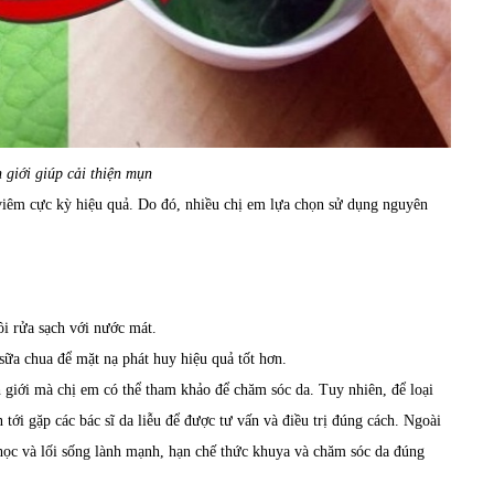
 giới giúp cải thiện mụn
viêm cực kỳ hiệu quả. Do đó, nhiều chị em lựa chọn sử dụng nguyên
ồi rửa sạch với nước mát.
, sữa chua để mặt nạ phát huy hiệu quả tốt hơn.
h giới mà chị em có thể tham khảo để chăm sóc da. Tuy nhiên, để loại
tới gặp các bác sĩ da liễu để được tư vấn và điều trị đúng cách. Ngoài
 học và lối sống lành mạnh, hạn chế thức khuya và chăm sóc da đúng