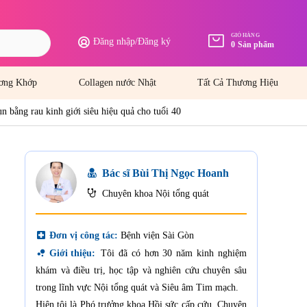
GIỎ HÀNG
Đăng nhập
/
Đăng ký
0
Sản phẩm
ơng Khớp
Collagen nước Nhật
Tất Cả Thương Hiệu
ụn bằng rau kinh giới siêu hiệu quả cho tuổi 40
Bác sĩ Bùi Thị Ngọc Hoanh
Chuyên khoa Nội tổng quát
local_hospital
Đơn vị công tác:
Bệnh viện Sài Gòn
bubble_chart
Giới thiệu:
Tôi đã có hơn 30 năm kinh nghiệm
khám và điều trị, học tập và nghiên cứu chuyên sâu
trong lĩnh vực Nội tổng quát và Siêu âm Tim mạch.
Hiện tôi là Phó trưởng khoa Hồi sức cấp cứu, Chuyên