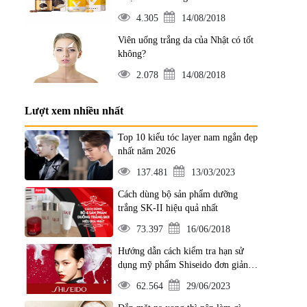
4.305
14/08/2018
Viên uống trắng da của Nhật có tốt
không?
2.078
14/08/2018
Lượt xem nhiều nhất
Top 10 kiểu tóc layer nam ngắn đẹp
nhất năm 2026
137.481
13/03/2023
Cách dùng bộ sản phẩm dưỡng
trắng SK-II hiệu quả nhất
73.397
16/06/2018
Hướng dẫn cách kiểm tra hạn sử
dụng mỹ phẩm Shiseido đơn giản
nhất
62.564
29/06/2023