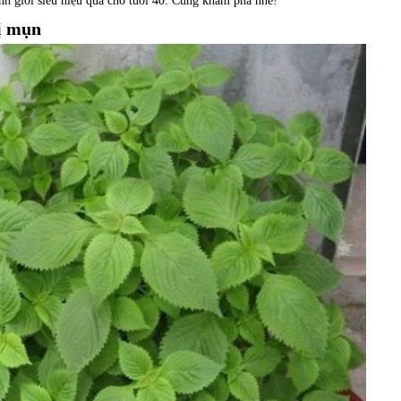
inh giới siêu hiệu quả cho tuổi 40. Cùng khám phá nhé!
rị mụn