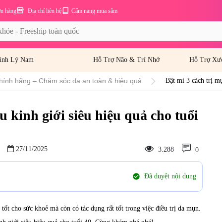
ơn hàng
Địa chỉ liên hệ
Cẩm nang mua sắm
inh Lý Nam
Hỗ Trợ Não & Trí Nhớ
Hỗ Trợ Xư
hính hãng – Chăm sóc da an toàn & hiệu quả
Bật mí 3 cách trị m
u kinh giới siêu hiệu quả cho tuổi
27/11/2025
3.288
0
check_circle
Đã duyệt nội dung
tốt cho sức khoẻ mà còn có tác dụng rất tốt trong việc điều trị da mụn.