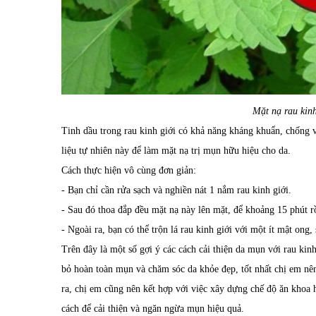
Mặt nạ rau kinh
Tinh dầu trong rau kinh giới có khả năng kháng khuẩn, chống 
liệu tự nhiên này để làm mặt nạ trị mụn hữu hiệu cho da.
Cách thực hiện vô cùng đơn giản:
- Bạn chỉ cần rửa sạch và nghiền nát 1 nắm rau kinh giới.
- Sau đó thoa đắp đều mặt nạ này lên mặt, để khoảng 15 phút r
- Ngoài ra, bạn có thể trộn lá rau kinh giới với một ít mật ong
Trên đây là một số gợi ý các cách cải thiện da mụn với rau kin
bỏ hoàn toàn mụn và chăm sóc da khỏe đẹp, tốt nhất chị em nên 
ra, chị em cũng nên kết hợp với việc xây dựng chế độ ăn khoa
cách để cải thiện và ngăn ngừa mụn hiệu quả.