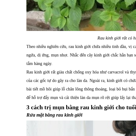
Rau kinh giới rất có h
Theo nhiều nghiên cứu, rau kinh giới chứa nhiều tinh dầu, vị ca
ngứa, dị ứng, mụn nhọt. Nhắc đến cây kinh giới chắc hẳn bạn s
tắm hàng ngày.
Rau kinh giới rất giàu chất chống oxy hóa như carvacrol và t
của các gốc tự do gây ra cho làn da. Ngoài ra, kinh giới có chứ
bài tiết mồ hôi giúp lỗ chân lông thông thoáng, loại bỏ bụi bẩ
để hỗ trợ đẩy mụn và cải thiện làn da mụn rõ rệt giúp lấy lại t
3 cách trị mụn bằng rau kinh giới cho tuổ
Rửa mặt bằng rau kinh giới