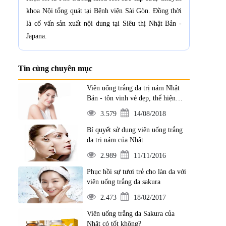
khoa Nội tổng quát tại Bệnh viện Sài Gòn. Đồng thời
là cố vấn sản xuất nội dung tại Siêu thị Nhật Bản -
Japana.
Tin cùng chuyên mục
Viên uống trắng da trị nám Nhật
Bản - tôn vinh vẻ đẹp, thể hiện
đẳng cấp
3.579
14/08/2018
Bí quyết sử dụng viên uống trắng
da trị nám của Nhật
2.989
11/11/2016
Phục hồi sự tươi trẻ cho làn da với
viên uống trắng da sakura
2.473
18/02/2017
Viên uống trắng da Sakura của
Nhật có tốt không?