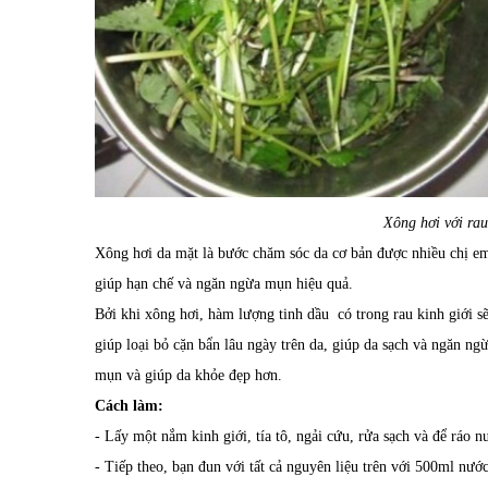
Xông hơi với rau
Xông hơi da mặt là bước chăm sóc da cơ bản được nhiều chị em 
giúp hạn chế và ngăn ngừa mụn hiệu quả.
Bởi khi xông hơi, hàm lượng tinh dầu có trong rau kinh giới s
giúp loại bỏ cặn bẩn lâu ngày trên da, giúp da sạch và ngăn ng
mụn và giúp da khỏe đẹp hơn.
Cách làm:
- Lấy một nắm kinh giới, tía tô, ngải cứu, rửa sạch và để ráo n
- Tiếp theo, bạn đun với tất cả nguyên liệu trên với 500ml nước