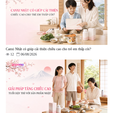
50ml)
Green+ (Hộp 30 gói x 5g) - Date
|
128.720
|
336.320
12/2026
693.000 đ
1.290.000 đ
Canxi Nhật có giúp cải thiện chiều cao cho trẻ em thấp còi?
12
06/08/2026
Bột uống trắng da, cải thiện đốm
nâu, da xỉn màu Kinohimitsu
Prowhite 8g x 30 gói
|
1.364
1.404.000 đ