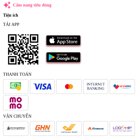
auto_awesome
Cẩm nang tiêu dùng
Tiện ích
TẢI APP
THANH TOÁN
VẬN CHUYỂN