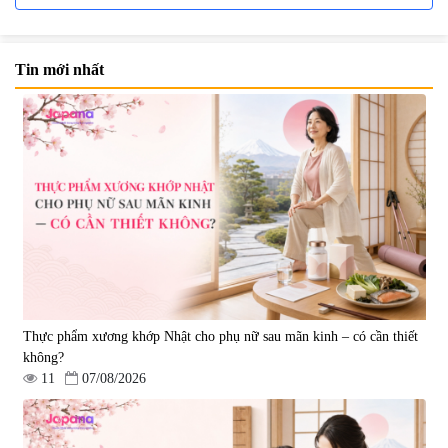
Tin mới nhất
Nước uống đẹp da Collagen
Nước uống Collagen Kaza Rose
20000mg Plus (Hộp 10 chai x
Lady 5000mg (Hộp 10 chai x
50ml)
50ml)
|
789.120
|
67.440
1.200.000 đ
950.000 đ
Thực phẩm xương khớp Nhật cho phụ nữ sau mãn kinh – có cần thiết
không?
11
07/08/2026
Nước uống Collagen Shinnippai
Bột Collagen Green Herb
Top 5.000mg (Hộp 10 chai x
Kirehada Collagen Powder 100