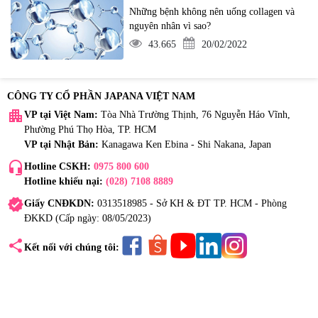
Những bệnh không nên uống collagen và
nguyên nhân vì sao?
43.665
20/02/2022
CÔNG TY CỔ PHẦN JAPANA VIỆT NAM
apartment
VP tại Việt Nam:
Tòa Nhà Trường Thịnh, 76 Nguyễn Háo Vĩnh,
Phường Phú Thọ Hòa, TP. HCM
VP tại Nhật Bản:
Kanagawa Ken Ebina - Shi Nakana, Japan
headset_mic
Hotline CSKH:
0975 800 600
Hotline khiếu nại:
(028) 7108 8889
verified
Giấy CNĐKDN:
0313518985 - Sở KH & ĐT TP. HCM - Phòng
ĐKKD (Cấp ngày: 08/05/2023)
share
Kết nối với chúng tôi: