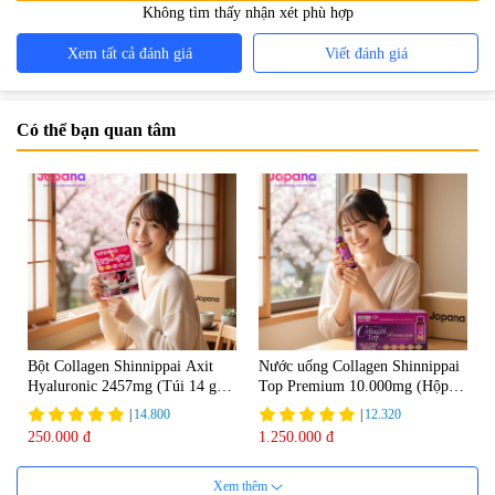
Không tìm thấy nhận xét phù hợp
Xem tất cả đánh giá
Viết đánh giá
Có thể bạn quan tâm
Bột Collagen Shinnippai Axit
Nước uống Collagen Shinnippai
Hyaluronic 2457mg (Túi 14 gói
Top Premium 10.000mg (Hộp
x 3g) - Date 04/2027
10 chai x 50ml)
|
14.800
|
12.320
250.000 đ
1.250.000 đ
Xem thêm