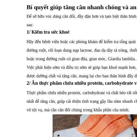
Bí quyết giúp tăng cân nhanh chóng và an
Để sở hữu vóc dáng cân đối, đầy đặn hơn và tạm biệt thân hình 
sau:
1/ Kiểm tra sức khoẻ
Hãy đến bệnh viện hoặc các phòng khám để kiểm tra tổng quát 
đường ruột, rối loạn dung nạp lactose, đau dạ dày tá tràng, thiế
hoặc trong đường ruột có giun đũa, giun móc, Giardia lamblia
Việc phát hiện sớm và điều trị sớm sẽ giúp bạn khoẻ mạnh hơn,
được dưỡng chất và tăng cân, mang lại cho bạn thân hình đầy đ
2/ Ăn thực phẩm chứa nhiều protein, carbohydrate v
Thực phẩm chứa nhiều protein, carbohydrate và chất béo rất t
nhất để tăng cân, giúp cải thiện tình trạng gầy lâu năm nhanh 
vô tội vạ, mà cần cân đối chúng trong khẩu phần của mình.