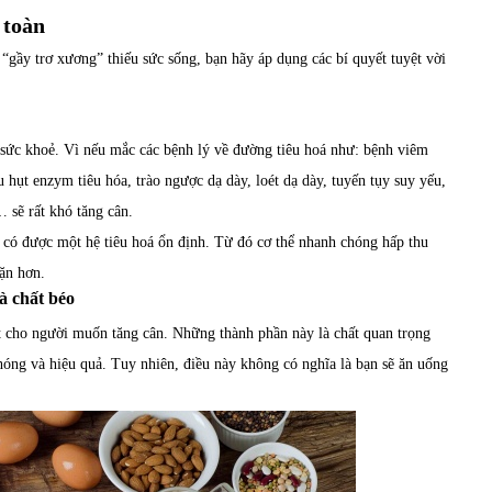
 toàn
“gầy trơ xương” thiếu sức sống, bạn hãy áp dụng các bí quyết tuyệt vời
sức khoẻ. Vì nếu mắc các bệnh lý về đường tiêu hoá như: bệnh viêm
u hụt enzym tiêu hóa, trào ngược dạ dày, loét dạ dày, tuyến tụy suy yếu,
… sẽ rất khó tăng cân.
 có được một hệ tiêu hoá ổn định. Từ đó cơ thể nhanh chóng hấp thu
ặn hơn.
à chất béo
ốt cho người muốn tăng cân. Những thành phần này là chất quan trọng
chóng và hiệu quả. Tuy nhiên, điều này không có nghĩa là bạn sẽ ăn uống