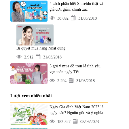
4 cách phân biệt Shiseido thật và
giả đơn giản, chính xác
38.692
31/03/2018
Bí quyết mua hàng Nhật đúng
2.912
31/03/2018
5 gợi ý mua đồ trọn lễ tình yêu,
vẹn toàn ngày Tết
2.294
31/03/2018
Lượt xem nhiều nhất
Ngày Gia đình Việt Nam 2023 là
ngày nào? Nguồn gốc và ý nghĩa
182.527
08/06/2023