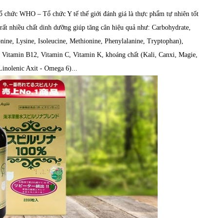
ổ chức WHO – Tổ chức Y tế thế giới đánh giá là thực phẩm tự nhiên tốt
rất nhiều chất dinh dưỡng giúp tăng cân hiệu quả như: Carbohydrate,
nine, Lysine, Isoleucine, Methionine, Phenylalanine, Tryptophan),
 Vitamin B12, Vitamin C, Vitamin K, khoáng chất (Kali, Canxi, Magie,
inolenic Axit - Omega 6)...