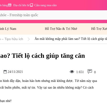
ơn hàng
Địa chỉ liên hệ
Cẩm nang mua sắm
inh Lý Nam
Hỗ Trợ Não & Trí Nhớ
Hỗ Trợ Xư
 – Tips hữu ích
Ăn mãi không mập phải làm sao? Tiết lộ cách giúp t
o? Tiết lộ cách giúp tăng cân
24/11/2021
1.651
0
hân hình đầy đặn, hoàn hảo hơn nhưng mãi không được. Từ năm này qua
ất buồn phiền, mất tự tin. Vậy tại sao ăn nhiều không mập? Có cách
 bạn nhé!