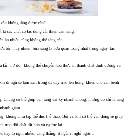
 vẫn không tăng được cân?
là các chất có tác dụng cải thiện cân nặng.
ên ăn nhiều cũng không thể tăng cân.
a tối. Tuy nhiên, bữa sáng là bữa quan trọng nhất trong ngày, tác
uá tải. Từ đó, không thể chuyển hóa thức ăn thành chất dinh dưỡng và
i đi ngủ sẽ làm axit trong dạ dày trào lên họng, khiến cho căn bệnh
. Chúng có thể giúp bạn tăng vài ký nhanh chóng, nhưng đó chỉ là tăng
 nhanh giảm.
, không chịu tập thể dục thể thao. Bởi vì, khi cơ thể vận động sẽ giúp
nh trao đổi chất tốt hơn và ngược lại.
 hay lo nghĩ nhiều, căng thẳng, ít ngủ, ít nghỉ ngơi…