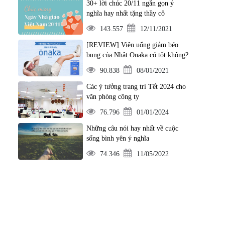
30+ lời chúc 20/11 ngắn gọn ý
nghĩa hay nhất tặng thầy cô
143.557
12/11/2021
[REVIEW] Viên uống giảm béo
bụng của Nhật Onaka có tốt không?
90.838
08/01/2021
Các ý tưởng trang trí Tết 2024 cho
văn phòng công ty
76.796
01/01/2024
Những câu nói hay nhất về cuộc
sống bình yên ý nghĩa
74.346
11/05/2022