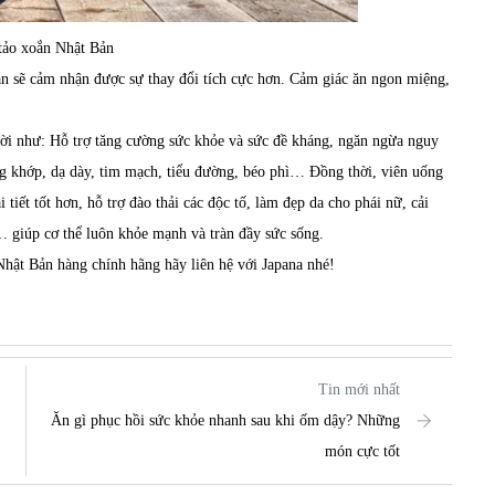
tảo xoắn Nhật Bản
n sẽ cảm nhận được sự thay đổi tích cực hơn. Cảm giác ăn ngon miệng,
vời như: Hỗ trợ tăng cường sức khỏe và sức đề kháng, ngăn ngừa nguy
g khớp, dạ dày, tim mạch, tiểu đường, béo phì… Đồng thời, viên uống
i tiết tốt hơn, hỗ trợ đào thải các độc tố, làm đẹp da cho phái nữ, cải
… giúp cơ thể luôn khỏe mạnh và tràn đầy sức sống.
hật Bản hàng chính hãng hãy liên hệ với Japana nhé!
Tin mới nhất
Ăn gì phục hồi sức khỏe nhanh sau khi ốm dậy? Những
món cực tốt