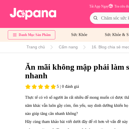
Tải App Ngay
Tra cứu đ
Sức Khỏe
Sức Khỏe & S
Danh Mục Sản Phẩm
Trang chủ
Cẩm nang
16. Blog chia sẻ mẹo
Ăn mãi không mập phải làm sa
nhanh
5 | 0 đánh giá
Thực tế có vô số người ăn rất nhiều để mong muốn có được t
năm khác vẫn luôn gầy còm, ốm yếu, suy dinh dưỡng khiến họ r
nào giúp tăng cân nhanh không?
Hãy cùng tham khảo bài viết dưới đây để rõ hơn về vấn đề này