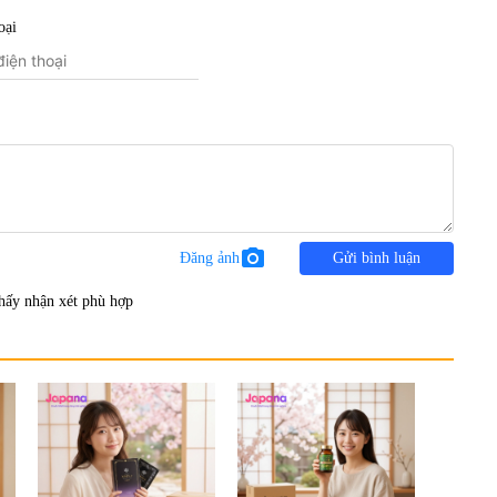
oại
photo_camera
Đăng ảnh
Gửi bình luận
hấy nhận xét phù hợp