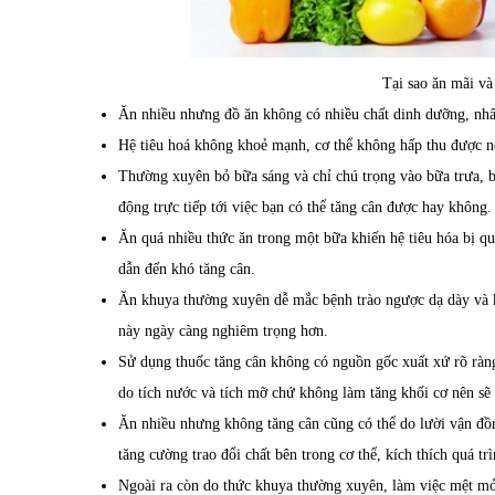
Tại sao ăn mãi và
Ăn nhiều nhưng đồ ăn không có nhiều chất dinh dưỡng, nhất 
Hệ tiêu hoá không khoẻ mạnh, cơ thể không hấp thu được n
Thường xuyên bỏ bữa sáng và chỉ chú trọng vào bữa trưa, bữ
động trực tiếp tới việc bạn có thể tăng cân được hay không.
Ăn quá nhiều thức ăn trong một bữa khiến hệ tiêu hóa bị q
dẫn đến khó tăng cân.
Ăn khuya thường xuyên dễ mắc bệnh trào ngược dạ dày và kh
này ngày càng nghiêm trọng hơn.
Sử dụng thuốc tăng cân không có nguồn gốc xuất xứ rõ ràng
do tích nước và tích mỡ chứ không làm tăng khối cơ nên sẽ
Ăn nhiều nhưng không tăng cân cũng có thể do lười vận đồng
tăng cường trao đổi chất bên trong cơ thể, kích thích quá trì
Ngoài ra còn do thức khuya thường xuyên, làm việc mệt mỏi,