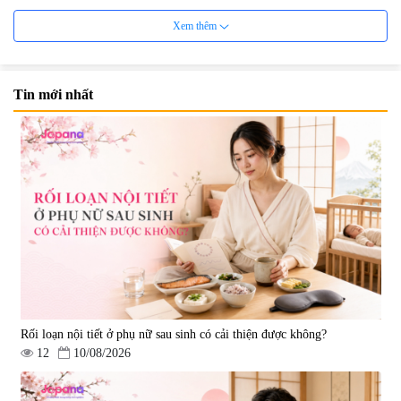
Xem thêm
Tin mới nhất
Viên uống bổ não Ribeto Shoji
Viên nang uống cải thiện thị lực,
Ichoha Ekisu Plus - 90 viên
trí nhớ DHA + EPA + Flaxseed
Oil 30 viên/gói - Date 02/2027
|
57.920
|
52.346
1.450.000 đ
225.000 đ
Rối loạn nội tiết ở phụ nữ sau sinh có cải thiện được không?
12
10/08/2026