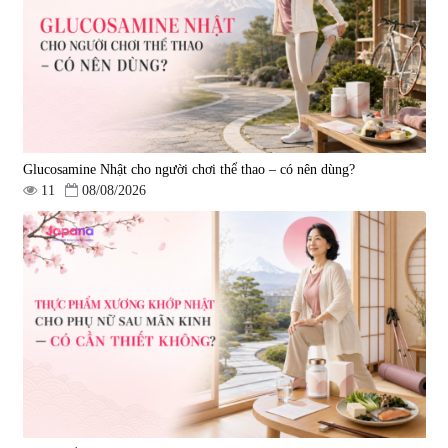
Luxury 200g
& Nattokinase Hokoen 80 viên
|
0
|
0
1.490.000 đ
980.000 đ
Glucosamine Nhật cho người chơi thể thao – có nên dùng?
11
08/08/2026
Viên uống bổ gan Ribeto Shoji
Viên uống hỗ trợ cải thiện thoát
Hepaclean 60 viên
vị đĩa đệm Kyoto Has 30 viên
|
543.205
|
14.560
690.000 đ
1.600.000 đ