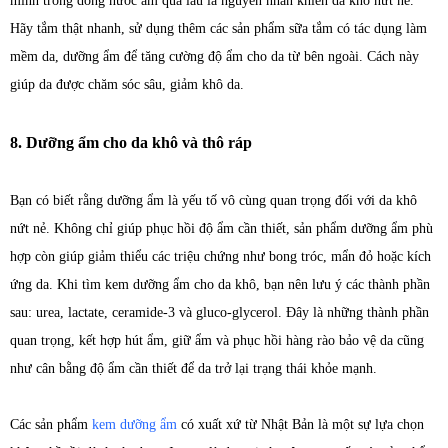
mình trong dòng nước ấm quá lâu là nguyên nhân khiến da khô nứt nẻ.
Hãy tắm thật nhanh, sử dụng thêm các sản phẩm sữa tắm có tác dụng làm
mềm da, dưỡng ẩm để tăng cường độ ẩm cho da từ bên ngoài. Cách này
giúp da được chăm sóc sâu, giảm khô da.
8. Dưỡng ẩm cho da khô và thô ráp
Bạn có biết rằng dưỡng ẩm là yếu tố vô cùng quan trọng đối với da khô
nứt nẻ. Không chỉ giúp phục hồi độ ẩm cần thiết, sản phẩm dưỡng ẩm phù
hợp còn giúp giảm thiểu các triệu chứng như bong tróc, mẩn đỏ hoặc kích
ứng da. Khi tìm kem dưỡng ẩm cho da khô, bạn nên lưu ý các thành phần
sau: urea, lactate, ceramide-3 và gluco-glycerol. Đây là những thành phần
quan trọng, kết hợp hút ẩm, giữ ẩm và phục hồi hàng rào bảo vệ da cũng
như cân bằng độ ẩm cần thiết để da trở lại trạng thái khỏe mạnh.
Các sản phẩm
kem dưỡng ẩm
có xuất xứ từ Nhật Bản là một sự lựa chọn