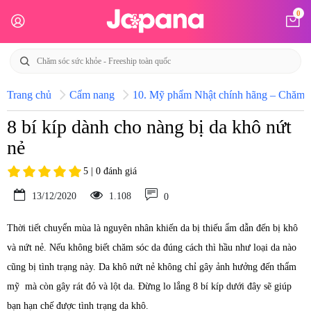
0
Trang chủ
Cẩm nang
10. Mỹ phẩm Nhật chính hãng – Chăm só
8 bí kíp dành cho nàng bị da khô nứt
nẻ
5 | 0 đánh giá
13/12/2020
1.108
0
Thời tiết chuyển mùa là nguyên nhân khiến da bị thiếu ẩm dẫn đến bị khô
và nứt nẻ. Nếu không biết chăm sóc da đúng cách thì hầu như loại da nào
cũng bị tình trạng này. Da khô nứt nẻ không chỉ gây ảnh hưởng đến thẩm
mỹ mà còn gây rát đỏ và lột da. Đừng lo lắng 8 bí kíp dưới đây sẽ giúp
bạn hạn chế được tình trạng da khô.