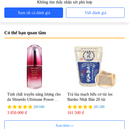
Không tìm thấy nhận xét phù hợp
Xem tất cả đánh giá
Viết đánh giá
Có thể bạn quan tâm
Tinh chất truyền năng lượng cho
Trà lúa mạch hữu cơ túi lọc
da Shiseido Ultimune Power
Baisho Nhật Bản 20 túi
75ml
|
60.640
|
85.280
3.850.000 đ
161.500 đ
Xem thêm