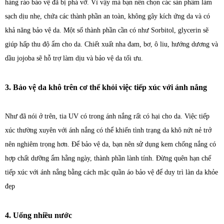
hàng rào bảo vệ đã bị phá vỡ. Vì vậy mà bạn nên chọn các sản phẩm làm
sạch dịu nhẹ, chứa các thành phần an toàn, không gây kích ứng da và có
khả năng bảo vệ da. Một số thành phần cần có như Sorbitol, glycerin sẽ
giúp hấp thu độ ẩm cho da. Chiết xuất nha đam, bơ, ô liu, hướng dương và
dầu jojoba sẽ hỗ trợ làm dịu và bảo vệ da tối ưu.
3. Bảo vệ da khô trên cơ thể khỏi việc tiếp xúc với ánh nắng
Như đã nói ở trên, tia UV có trong ánh nắng rất có hại cho da. Việc tiếp
xúc thường xuyên với ánh nắng có thể khiến tình trạng da khô nứt nẻ trở
nên nghiêm trọng hơn. Để bảo vệ da, bạn nên sử dụng kem chống nắng có
hợp chất dưỡng ẩm hằng ngày, thành phần lành tính. Đừng quên hạn chế
tiếp xúc với ánh nắng bằng cách mặc quần áo bảo vệ để duy trì làn da khỏe
đẹp
4. Uống nhiều nước