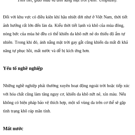
Thời tiết, giao mùa và ánh sáng mặt trời (Ảnh: Unsplash).
Đối với khu vực có điều kiện khí hậu nhiệt đới như ở Việt Nam, thời tiết
ảnh hưởng rất lớn đến làn da. Kiểu thời tiết lạnh và khô của mùa đông,
nóng bức của mùa hè đều có thể khiến da khô nứt nẻ do thiếu độ ẩm tự
nhiên. Trong khi đó, ánh nắng mặt trời gay gắt cũng khiến da mất đi khả
năng tự phục hồi, mất nước và dễ bị kích ứng hơn.
Yếu tố nghề nghiệp
Những nghề nghiệp phải thường xuyên hoạt động ngoài trời hoặc tiếp xúc
với hóa chất cũng làm tăng nguy cơ, khiến da khô nứt nẻ, xỉn màu. Nếu
không có biện pháp bảo vệ thích hợp, một số vùng da trên cơ thể sẽ gặp
tình trạng khô ráp mãn tính.
Mất nước