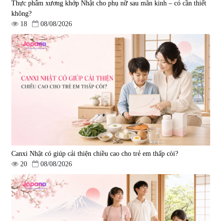
Thực phẩm xương khớp Nhật cho phụ nữ sau mãn kinh – có cần thiết
không?
18
08/08/2026
Viên uống hỗ trợ giấc ngủ Fujina
Viên uống phòng ngừa & hỗ trợ
Sleepy Nhật Bản 80 viên
điều trị đột quỵ Biken Kinase
Gold 60 viên
|
13.760
|
0
580.000 đ
1.570.000 đ
Canxi Nhật có giúp cải thiện chiều cao cho trẻ em thấp còi?
20
08/08/2026