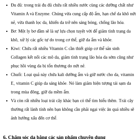
Đu đủ: trong trái đu đủ chứa rất nhiều nước cùng các dưỡng chất như
Vitamin A và Enzyme. Chúng vừa cung cấp độ ẩm, hạn chế da khô nứt
nẻ, vừa thanh lọc da, khiến da trở nên sáng bóng, chống lão hóa.
Bơ: Một ly bơ dầm sẽ là sự lựa chọn tuyệt vời để giảm tình trạng da
khô, xử lý các gốc tự do trong cơ thể, giữ da ẩm và khỏe.
Kiwi: Chứa rất nhiều Vitamin C cần thiết giúp cơ thể sản sinh
Collagen kết nối các mô da, giảm tình trạng lão hóa da sớm cũng như
phục hồi vùng da bị tổn thương do nứt nẻ.
Chuối: Loại quả này chứa kali dưỡng ẩm và giữ nước cho da, vitamin
E, vitamin C giúp da sáng khỏe. Nó làm giảm hiện tượng tái sạm da
trong mùa đông, giữ da mềm ẩm.
Và còn rất nhiều loại trái cây khác bạn có thể tìm hiểu thêm. Trái cây
thường rất lành tính nên bạn không cần phải ngại việc ăn quá nhiều sẽ
ảnh hưởng xấu đến cơ thể.
6. Chăm sóc da bằng các sản phẩm chuyên dụng