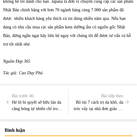
không hề tồi dành cho bạn. Japana là đơn vị chuyên cung cấp các sản phẩm
Nhật Bản chính hãng với hơn 70 ngành hàng cùng 7.000 sản phẩm đã
được nhiều khách hàng yêu thích và tin dùng nhiều năm qua. Nếu bạn
đang có nhu cầu mua các sản phẩm kem dưỡng ẩm có nguồn gốc Nhật
Bản, đừng ngần ngại hãy liên hệ ngay với chúng tôi để được tư vấn và hỗ
trợ tốt nhất nhé.
Nguồn Đẹp 365
Tác giả: Cao Duy Phú
Bài trước đó
Bài tiếp theo
Hé lộ bí quyết sở hữu làn da
Bỏ túi 7 cách trị da khô, da
căng bóng tự nhiên chỉ trong
tróc vảy tại nhà đơn giản mà
3 phút của người Nhật
cực kỳ hiệu quả
Bình luận