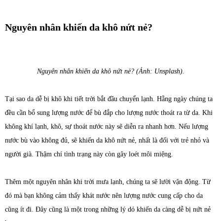
Nguyên nhân khiến da khô nứt nẻ?
Nguyên nhân khiến da khô nứt nẻ? (Ảnh: Unsplash).
Tại sao da dễ bị khô khi tiết trời bắt đầu chuyển lạnh. Hằng ngày chúng ta
đều cần bổ sung lượng nước để bù đắp cho lượng nước thoát ra từ da. Khi
không khí lạnh, khô, sự thoát nước này sẽ diễn ra nhanh hơn. Nếu lượng
nước bù vào không đủ, sẽ khiến da khô nứt nẻ, nhất là đối với trẻ nhỏ và
người già. Thậm chí tình trạng này còn gây loét môi miệng.
Thêm một nguyên nhân khi trời mưa lạnh, chúng ta sẽ lười vận động. Từ
đó mà bạn không cảm thấy khát nước nên lượng nước cung cấp cho da
cũng ít đi. Đây cũng là một trong những lý dó khiến da càng dễ bị nứt nẻ