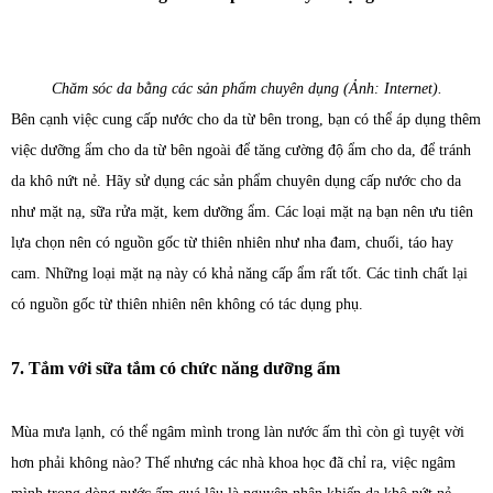
Chăm sóc da bằng các sản phẩm chuyên dụng (Ảnh: Internet).
Bên cạnh việc cung cấp nước cho da từ bên trong, bạn có thể áp dụng thêm
việc dưỡng ẩm cho da từ bên ngoài để tăng cường độ ẩm cho da, để tránh
da khô nứt nẻ. Hãy sử dụng các sản phẩm chuyên dụng cấp nước cho da
như mặt nạ, sữa rửa mặt, kem dưỡng ẩm. Các loại mặt nạ bạn nên ưu tiên
lựa chọn nên có nguồn gốc từ thiên nhiên như nha đam, chuối, táo hay
cam. Những loại mặt nạ này có khả năng cấp ẩm rất tốt. Các tinh chất lại
có nguồn gốc từ thiên nhiên nên không có tác dụng phụ.
7. Tắm với sữa tắm có chức năng dưỡng ẩm
Mùa mưa lạnh, có thể ngâm mình trong làn nước ấm thì còn gì tuyệt vời
hơn phải không nào? Thế nhưng các nhà khoa học đã chỉ ra, việc ngâm