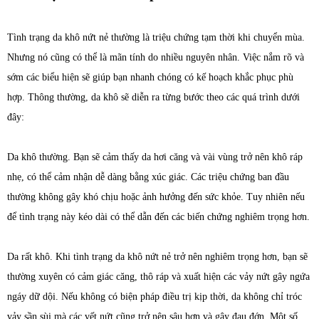
Tình trạng da khô nứt nẻ thường là triệu chứng tạm thời khi chuyển mùa.
Nhưng nó cũng có thể là mãn tính do nhiều nguyên nhân. Việc nắm rõ và
sớm các biểu hiện sẽ giúp bạn nhanh chóng có kế hoạch khắc phục phù
hợp. Thông thường, da khô sẽ diễn ra từng bước theo các quá trình dưới
đây:
Da khô thường. Bạn sẽ cảm thấy da hơi căng và vài vùng trở nên khô ráp
nhẹ, có thể cảm nhận dễ dàng bằng xúc giác. Các triệu chứng ban đầu
thường không gây khó chịu hoặc ảnh hưởng đến sức khỏe. Tuy nhiên nếu
để tình trạng này kéo dài có thể dẫn đến các biến chứng nghiêm trọng hơn.
Da rất khô. Khi tình trạng da khô nứt nẻ trở nên nghiêm trọng hơn, bạn sẽ
thường xuyên có cảm giác căng, thô ráp và xuất hiện các vảy nứt gây ngứa
ngáy dữ dội. Nếu không có biện pháp điều trị kịp thời, da không chỉ tróc
vảy sần sùi mà các vết nứt cũng trở nên sâu hơn và gây đau đớn. Một số