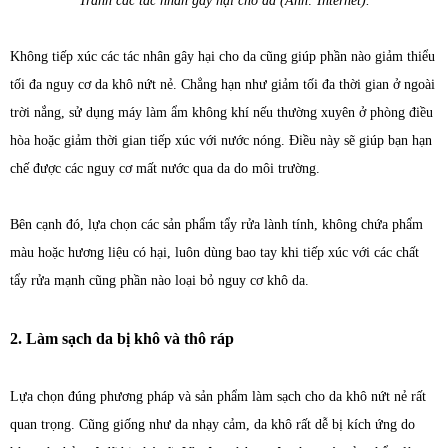
Tránh các tác nhân gây hại cho da (Ảnh: Internet).
Không tiếp xúc các tác nhân gây hại cho da cũng giúp phần nào giảm thiểu
tối đa nguy cơ da khô nứt nẻ. Chẳng hạn như giảm tối đa thời gian ở ngoài
trời nắng, sử dụng máy làm ẩm không khí nếu thường xuyên ở phòng điều
hòa hoặc giảm thời gian tiếp xúc với nước nóng. Điều này sẽ giúp bạn hạn
chế được các nguy cơ mất nước qua da do môi trường.
Bên cạnh đó, lựa chọn các sản phẩm tẩy rửa lành tính, không chứa phẩm
màu hoặc hương liệu có hại, luôn dùng bao tay khi tiếp xúc với các chất
tẩy rửa mạnh cũng phần nào loại bỏ nguy cơ khô da.
2. Làm sạch da bị khô và thô ráp
Lựa chọn đúng phương pháp và sản phẩm làm sạch cho da khô nứt nẻ rất
quan trọng. Cũng giống như da nhạy cảm, da khô rất dễ bị kích ứng do