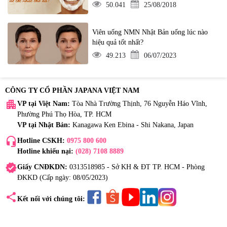
50.041
25/08/2018
Viên uống NMN Nhật Bản uống lúc nào
hiệu quả tốt nhất?
49.213
06/07/2023
CÔNG TY CỔ PHẦN JAPANA VIỆT NAM
apartment
VP tại Việt Nam:
Tòa Nhà Trường Thịnh, 76 Nguyễn Háo Vĩnh,
Phường Phú Thọ Hòa, TP. HCM
VP tại Nhật Bản:
Kanagawa Ken Ebina - Shi Nakana, Japan
headset_mic
Hotline CSKH:
0975 800 600
Hotline khiếu nại:
(028) 7108 8889
verified
Giấy CNĐKDN:
0313518985 - Sở KH & ĐT TP. HCM - Phòng
ĐKKD (Cấp ngày: 08/05/2023)
share
Kết nối với chúng tôi: