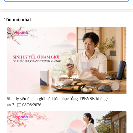
Tin mới nhất
Viên uống bổ não Ribeto Shoji
Viên nang uống cải thiện thị lực,
Ichoha Ekisu Plus - 90 viên
trí nhớ DHA + EPA + Flaxseed
Oil 30 viên/gói - Date 02/2027
|
57.920
|
52.346
1.450.000 đ
225.000 đ
Sinh lý yếu ở nam giới có khắc phục bằng TPBVSK không?
3
08/08/2026
Tẩy tế bào chết Nichiei Bussan
Viên uống hỗ trợ bền thành
Nano NMN+ Peeling Gel
mạch, ngừa tai biến Elastin Plus