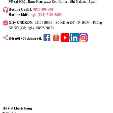
VP tại Nhật Bản:
Kanagawa Ken Ebina - Shi Nakana, Japan
headset_mic
Hotline CSKH:
0975 800 600
Hotline khiếu nại:
(028) 7108 8889
verified
Giấy CNĐKDN:
0313518985 - Sở KH & ĐT TP. HCM - Phòng
ĐKKD (Cấp ngày: 08/05/2023)
share
Kết nối với chúng tôi:
Hỗ trợ khách hàng