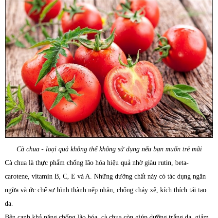
Cà chua - loại quả không thể không sử dụng nếu bạn muốn trẻ mãi
Cà chua là thực phẩm chống lão hóa hiệu quả nhờ giàu rutin, beta-
carotene, vitamin B, C, E và A. Những dưỡng chất này có tác dụng ngăn
ngừa và ức chế sự hình thành nếp nhăn, chống chảy xệ, kích thích tái tạo
da.
Bên cạnh khả năng chống lão hóa, cà chua còn giúp dưỡng trắng da, giảm