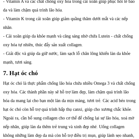
- Vitamin A và các chất chống oxy hóa trong cải xoăn giúp phục hồi tế bào
da và làm chậm quá trình lão hóa.
- Vitamin K trong cải xoăn giúp giảm quầng thâm dưới mắt và các nếp
nhăn.
- Cải xoăn giúp da khỏe mạnh và căng sáng nhờ chứa Lutein - chất chống
oxy hóa tự nhiên, thúc đẩy sản xuất collagen.
- Giải độc và giúp da giữ nước, làm sạch lỗ chân lông khiến làn da khỏe
mạnh, tươi sáng.
7. Hạt óc chó
Hạt óc chó là thực phẩm chống lão hóa chứa nhiều Omega 3 và chất chống
oxy hóa. Các thành phần này sẽ hỗ trợ làm đẹp, làm chậm quá trình lão
hóa da mang lại cho bạn một làn da mịn màng, tươi trẻ. Các acid béo trong
hạt óc chó còn hỗ trợ quá trình hấp thụ canxi, giúp cho xương chắc khỏe.
Ngoài ra, cần bổ sung collagen cho cơ thể để chống lại sự lão hóa, xoá mờ
nếp nhăn, giúp làn da thêm trẻ trung và xinh đẹp nhé. Uống collagen
không những làm đẹp da mà còn hỗ trợ điều trị mụn, giúp lành sẹo nhanh,