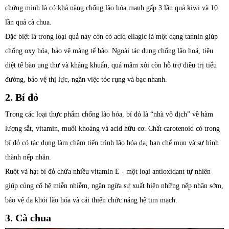
chứng minh là có khả năng chống lão hóa mạnh gấp 3 lần quả kiwi và 10
lần quả cà chua.
Đặc biệt là trong loại quả này còn có acid ellagic là một dạng tannin giúp
chống oxy hóa, bảo vệ màng tế bào. Ngoài tác dụng chống lão hoá, tiêu
diệt tế bào ung thư và kháng khuẩn, quả mâm xôi còn hỗ trợ điều trị tiểu
đường, bảo vệ thị lực, ngăn việc tóc rụng và bạc nhanh.
2. Bí đỏ
Trong các loại thực phẩm chống lão hóa, bí đỏ là “nhà vô địch” về hàm
lượng sắt, vitamin, muối khoáng và acid hữu cơ. Chất carotenoid có trong
bí đỏ có tác dụng làm chậm tiến trình lão hóa da, hạn chế mụn và sự hình
thành nếp nhăn.
Ruột và hạt bí đỏ chứa nhiều vitamin E - một loại antioxidant tự nhiên
giúp củng cố hệ miễn nhiễm, ngăn ngừa sự xuất hiện những nếp nhăn sớm,
bảo vệ da khỏi lão hóa và cải thiện chức năng hệ tim mạch.
3. Cà chua