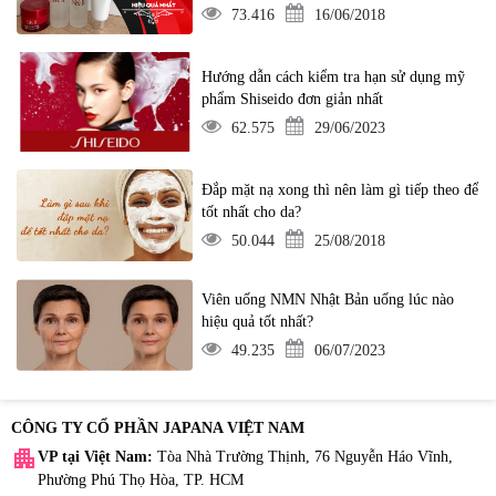
73.416
16/06/2018
Hướng dẫn cách kiểm tra hạn sử dụng mỹ
phẩm Shiseido đơn giản nhất
62.575
29/06/2023
Đắp mặt nạ xong thì nên làm gì tiếp theo để
tốt nhất cho da?
50.044
25/08/2018
Viên uống NMN Nhật Bản uống lúc nào
hiệu quả tốt nhất?
49.235
06/07/2023
CÔNG TY CỔ PHẦN JAPANA VIỆT NAM
apartment
VP tại Việt Nam:
Tòa Nhà Trường Thịnh, 76 Nguyễn Háo Vĩnh,
Phường Phú Thọ Hòa, TP. HCM