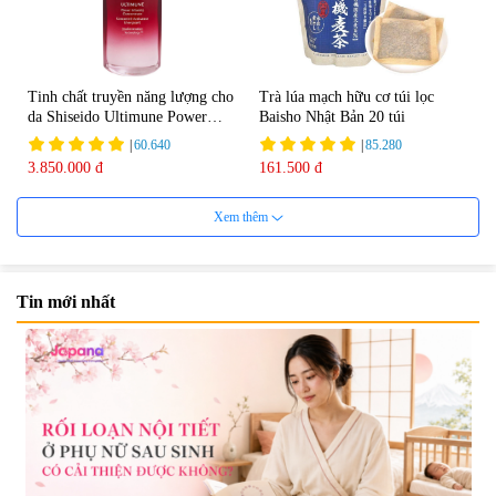
Tinh chất truyền năng lượng cho
Trà lúa mạch hữu cơ túi lọc
da Shiseido Ultimune Power
Baisho Nhật Bản 20 túi
75ml
|
60.640
|
85.280
3.850.000 đ
161.500 đ
Xem thêm
Tin mới nhất
Viên uống bổ não Ribeto Shoji
Viên nang uống cải thiện thị lực,
Ichoha Ekisu Plus - 90 viên
trí nhớ DHA + EPA + Flaxseed
Oil 30 viên/gói - Date 02/2027
|
57.920
|
52.346
1.450.000 đ
225.000 đ