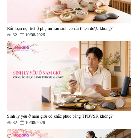
Rối loạn nội tiết ở phụ nữ sau sinh có cải thiện được không?
32
10/08/2026
Tẩy tế bào chết Nichiei Bussan
Viên uống hỗ trợ bền thành
Nano NMN+ Peeling Gel
mạch, ngừa tai biến Elastin Plus
Luxury 200g
& Nattokinase Hokoen 80 viên
|
0
|
0
1.490.000 đ
980.000 đ
Sinh lý yếu ở nam giới có khắc phục bằng TPBVSK không?
32
10/08/2026
Viên uống bổ gan Ribeto Shoji
Viên uống hỗ trợ cải thiện thoát