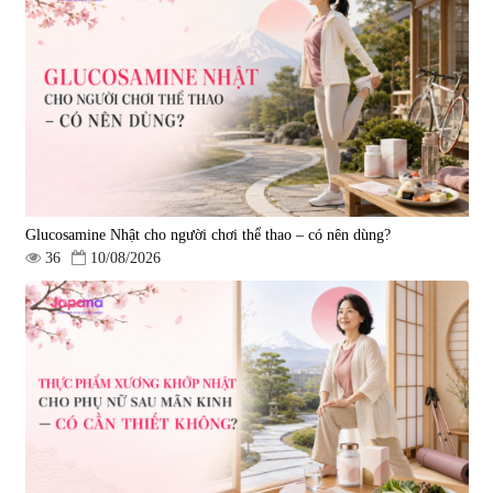
Hepaclean 60 viên
vị đĩa đệm Kyoto Has 30 viên
|
543.205
|
14.560
690.000 đ
1.600.000 đ
Glucosamine Nhật cho người chơi thể thao – có nên dùng?
36
10/08/2026
Viên uống hỗ trợ giấc ngủ Fujina
Viên uống phòng ngừa & hỗ trợ
Sleepy Nhật Bản 80 viên
điều trị đột quỵ Biken Kinase
Gold 60 viên
|
13.760
|
0
580.000 đ
1.570.000 đ