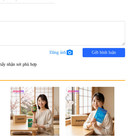
photo_camera
Đăng ảnh
Gửi bình luận
hấy nhận xét phù hợp