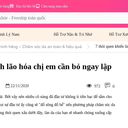
ơn hàng
Địa chỉ liên hệ
Cẩm nang mua sắm
inh Lý Nam
Hỗ Trợ Não & Trí Nhớ
Hỗ Trợ Xư
hính hãng – Chăm sóc da an toàn & hiệu quả
7 thói quen khiến l
h lão hóa chị em cần bỏ ngay lập
22/11/2020
972
0
ái. Bởi vậy nên nhiều cô nàng đã đầu tư không ít tiền bạc để sắm cho
 sự đầu tư ấy cũng sẽ "đổ sông đổ bể" nếu phương pháp chăm sóc da
ng thói quen xấu dưới đây, làn da của bạn sẽ nhanh chóng xuống cấp