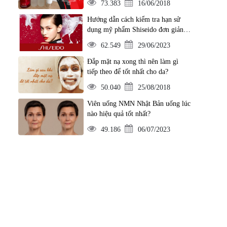
73.383
16/06/2018
Hướng dẫn cách kiểm tra hạn sử
dụng mỹ phẩm Shiseido đơn giản
nhất
62.549
29/06/2023
Đắp mặt nạ xong thì nên làm gì
tiếp theo để tốt nhất cho da?
50.040
25/08/2018
Viên uống NMN Nhật Bản uống lúc
nào hiệu quả tốt nhất?
49.186
06/07/2023