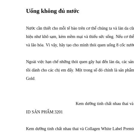
Uống không đủ nước
Nước cần thiết cho mỗi tế bào trên cơ thể chúng ta và làn da cũ
hiệu như khô sạm, kém mềm mại và thiếu sức sống. Nếu cơ thể 
và lão hóa. Vì vậy, hãy tạo cho mình thói quen uống 8 cốc nướ
Ngoài việc hạn chế những thói quen gây hại đến làn da, các s
tồi dành cho các chị em đấy. Một trong số đó chính là sản ph
Gold.
Kem dưỡng tinh chất nhau thai v
ID SẢN PHẨM:
3201
Kem dưỡng tinh chất nhau thai và Collagen White Label Premi