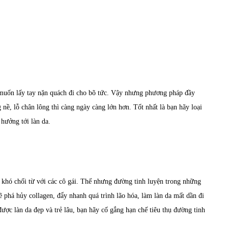
 muốn lấy tay nặn quách đi cho bõ tức. Vậy nhưng phương pháp đầy
nề, lỗ chân lông thì càng ngày càng lớn hơn. Tốt nhất là bạn hãy loại
hưởng tới làn da.
khó chối từ với các cô gái. Thế nhưng đường tinh luyện trong những
ẽ phá hủy collagen, đẩy nhanh quá trình lão hóa, làm làn da mất dần đi
ợc làn da đẹp và trẻ lâu, bạn hãy cố gắng hạn chế tiêu thụ đường tinh