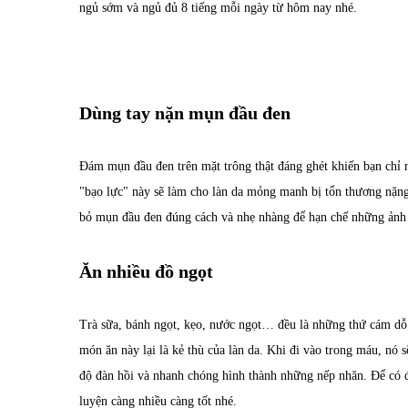
ngủ sớm và ngủ đủ 8 tiếng mỗi ngày từ hôm nay nhé.
Dùng tay nặn mụn đầu đen
Đám mụn đầu đen trên mặt trông thật đáng ghét khiến bạn chỉ
"bạo lực" này sẽ làm cho làn da mỏng manh bị tổn thương nặng 
bỏ mụn đầu đen đúng cách và nhẹ nhàng để hạn chế những ảnh 
Ăn nhiều đồ ngọt
Trà sữa, bánh ngọt, kẹo, nước ngọt… đều là những thứ cám dỗ 
món ăn này lại là kẻ thù của làn da. Khi đi vào trong máu, nó s
độ đàn hồi và nhanh chóng hình thành những nếp nhăn. Để có đư
luyện càng nhiều càng tốt nhé.