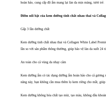
hoàn hảo, cung cấp độ ẩm mang lại làn da mịn màng, tươi trẻ.
Điểm nổi bật của kem dưỡng tinh chất nhau thai và Coll
Gấp 3 lần dưỡng chất
Kem dưỡng tinh chất nhau thai và Collagen White Label Premi
lần so với sản phẩm thông thường, giúp bảo vệ làn da suốt 24 
An toàn cho cả vùng da nhạy cảm
Kem dưỡng ẩm có tác dụng dưỡng ẩm hoàn hảo cho cả gương mặ
năng này, bạn không cần mua thêm lọ kem riêng cho mắt, giúp 
Kem dưỡng không hóa chất tạo mùi, tạo màu, không dầu khoáng