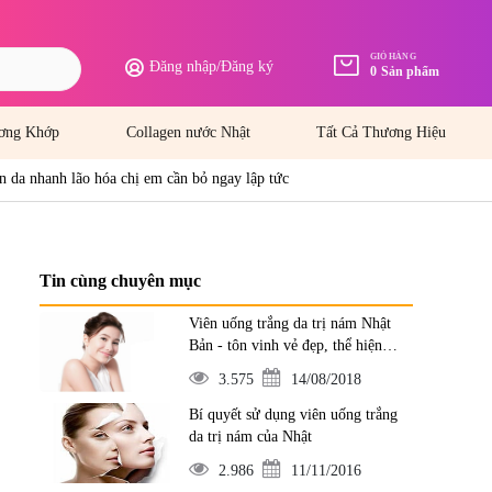
GIỎ HÀNG
Đăng nhập
/
Đăng ký
0
Sản phẩm
ơng Khớp
Collagen nước Nhật
Tất Cả Thương Hiệu
àn da nhanh lão hóa chị em cần bỏ ngay lập tức
Tin cùng chuyên mục
Viên uống trắng da trị nám Nhật
Bản - tôn vinh vẻ đẹp, thể hiện
đẳng cấp
3.575
14/08/2018
Bí quyết sử dụng viên uống trắng
da trị nám của Nhật
2.986
11/11/2016