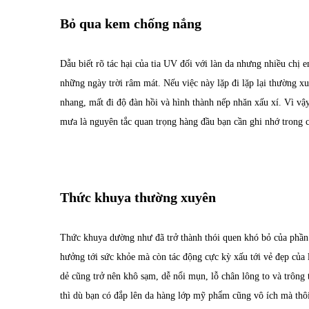
Bỏ qua kem chống nắng
Dẫu biết rõ tác hại của tia UV đối với làn da nhưng nhiều ch
những ngày trời râm mát. Nếu việc này lặp đi lặp lại thường x
nhang, mất đi độ đàn hồi và hình thành nếp nhăn xấu xí. Vì vậ
mưa là nguyên tắc quan trọng hàng đầu bạn cần ghi nhớ trong 
Thức khuya thường xuyên
Thức khuya dường như đã trở thành thói quen khó bỏ của phần 
hưởng tới sức khỏe mà còn tác động cực kỳ xấu tới vẻ đẹp của 
dẻ cũng trở nên khô sạm, dễ nổi mụn, lỗ chân lông to và trông
thì dù bạn có đắp lên da hàng lớp mỹ phẩm cũng vô ích mà thôi