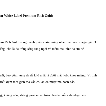
agen White Label Premium Rich Gold:
um Rich Gold trong thành phần chứa lượng nhau thai và collagen gấp 3
tiếng, cho là da trắng sáng rạng ngời và mềm mại như da em bé.
t, bao gồm vùng da dễ khô nhất là đuôi mắt hoặc khóe miệng. Vì tính
tiết kiệm thời gian mà vẫn có làn da mượt mà hoàn hảo.
, không cồn, không paraben an toàn cho da, kể cả da nhạy cảm.