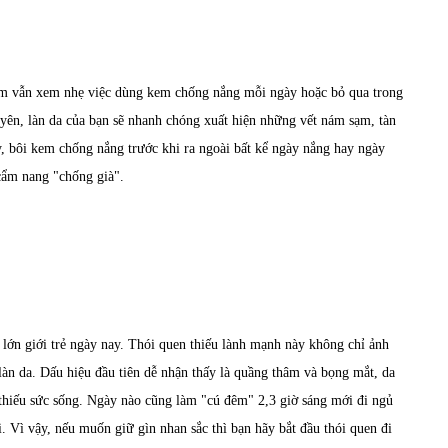
ị em vẫn xem nhẹ việc dùng kem chống nắng mỗi ngày hoặc bỏ qua trong
uyên, làn da của bạn sẽ nhanh chóng xuất hiện những vết nám sạm, tàn
y, bôi kem chống nắng trước khi ra ngoài bất kể ngày nắng hay ngày
cẩm nang "chống già".
lớn giới trẻ ngày nay. Thói quen thiếu lành mạnh này không chỉ ảnh
làn da. Dấu hiệu đầu tiên dễ nhận thấy là quầng thâm và bọng mắt, da
 thiếu sức sống. Ngày nào cũng làm "cú đêm" 2,3 giờ sáng mới đi ngủ
. Vì vậy, nếu muốn giữ gìn nhan sắc thì bạn hãy bắt đầu thói quen đi