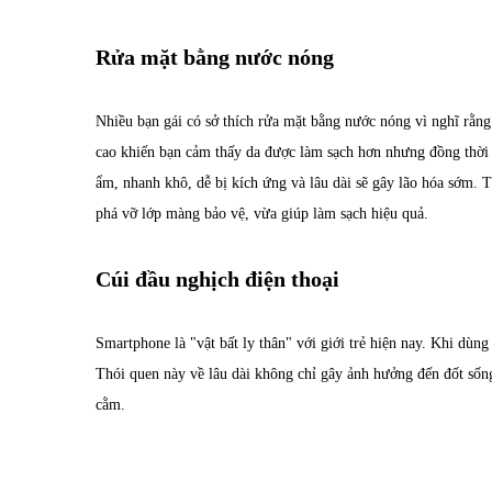
Rửa mặt bằng nước nóng
Nhiều bạn gái có sở thích rửa mặt bằng nước nóng vì nghĩ rằng 
cao khiến bạn cảm thấy da được làm sạch hơn nhưng đồng thời n
ẩm, nhanh khô, dễ bị kích ứng và lâu dài sẽ gây lão hóa sớm. 
phá vỡ lớp màng bảo vệ, vừa giúp làm sạch hiệu quả.
Cúi đầu nghịch điện thoại
Smartphone là "vật bất ly thân" với giới trẻ hiện nay. Khi dù
Thói quen này về lâu dài không chỉ gây ảnh hưởng đến đốt sốn
cằm.