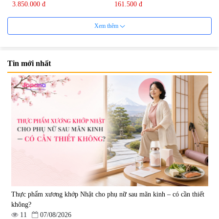
3.850.000 đ
161.500 đ
Xem thêm
Tin mới nhất
Viên uống bổ não Ribeto Shoji
Viên nang uống cải thiện thị lực,
Ichoha Ekisu Plus - 90 viên
trí nhớ DHA + EPA + Flaxseed
Oil 30 viên/gói - Date 02/2027
|
57.920
|
52.346
1.450.000 đ
225.000 đ
Thực phẩm xương khớp Nhật cho phụ nữ sau mãn kinh – có cần thiết
không?
11
07/08/2026