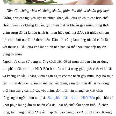
Dầu dừa chống viêm và kháng khuẩn, giúp tiêu diệt vi khuẩn gây mụn
Giống như các nguyên liệu tự nhiên khác, dầu dừa có chứa các hợp chất
chống viêm và kháng khuẩn, giúp tiêu diệt vi khuẩn gây mụn, đồng thời
giảm sưng đỏ và là liệu trình trị mụn hiệu quả mà được rất nhiều chị em
lựa chọn bởi nó rất dễ thực hiện. Dầu dừa cũng làm tăng tốc độ chữa lành
vết thương. Dầu dừa khá lành tính nên bạn có thể thoa trực tiếp nó lên
vùng da mụn.
Ngoài lựa chọn sử dụng những cách trên để trị mụn thì bạn cần sử dụng
sản phẩm đặc trị mụn Nhật Bản bởi nó có khả năng giúp giết chết vi khuẩn
và kháng khuẩn, kháng viêm ngăn ngừa các tác nhân gây mụn, loại bỏ mụn
cám, mụn đầu đen giảm nhanh các vết thâm, sạm do mụn để lại và đồng
thời làm trắng da, mờ các vết thâm, đồi mồi, tàn nhang, se khít chân
lông, ngăn ngừa mụn tái phát.
Sản phẩm đặc trị mụn Nhật Bản
phục hồi và
khôi phục lại độ ẩm tự nhiên của da, loại bỏ chất dầu nhờn khỏi lỗ chân
lông, làm tăng chất dưỡng ẩm hấp thụ vào trong da với độ pH cao. Không