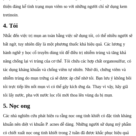
thiện đáng kể tình trạng mụn viêm so với những người chỉ sử dụng kem
tretinoin.
4. Tỏi
Nhắc đến việc trị mụn an toàn bằng việc sử dụng tỏi, có thể nhiều người sẽ
bất ngờ, tuy nhiên đây là một phương thuốc khá hiệu quả. Các lương y
hành nghề y học cổ truyền dùng tỏi để điều trị nhiễm trùng và tăng khả
năng chống lại vi trùng của cơ thể. Tỏi chứa các hợp chất organosulfur, có
tác dụng kháng khuẩn và chống viêm tự nhiên. Nhờ đó, chứng viêm và
nhiễm trùng do mụn trứng cá sẽ được áp chế nhờ tỏi. Bạn lưu ý không bôi
tỏi trực tiếp lên nốt mụn vì có thể gây kích ứng da. Thay vì vậy, hãy giã
tỏi lấy nước, pha với nước lọc rồi mới thoa lên vùng da bị mụn.
5. Nọc ong
Các nhà nghiên cứu phát hiện ra rằng nọc ong tinh khiết có đặc tính kháng
khuẩn nên diệt vi khuẩn P. acnes dễ dàng. Những người sử dụng mỹ phẩm
có chiết xuất nọc ong tinh khiết trong 2 tuần đã được khắc phục hiệu quả