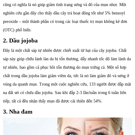
cũng có nghĩa là nó giúp giảm tình trạng sưng và đỏ của mụn nhọt. Một
nghiên cứu gần đây cho thấy dầu cây trà hoạt động tốt như 5% benzoyl
peroxide – một thành phần có trong các loại thuốc trị mụn không kê đơn
(OTC) phổ biến.
2. Dầu jojoba
Đây là một chất sáp tự nhiên được chiết xuất từ hạt của cây jojoba. Chất
sáp này giúp chữa lành làn da bị tổn thương, đẩy nhanh tốc độ làm lành da
tự nhiên, bao gồm cả phục hồi tổn thương do mụn trứng cá. Một số hợp
chất trong dầu jojoba làm giảm viêm da, tức là nó làm giảm đỏ và sưng ở
vùng da quanh mụn. Trong một cuộc nghiên cứu, 133 người được đắp mặt
nạ đất sét có chứa dầu jojoba. Sau khi đắp 2-3 lần/tuần trong 6 tuần liên
tiếp, tất cả đều nhận thấy mụn đã được cải thiện đến 54%.
3. Nha đam