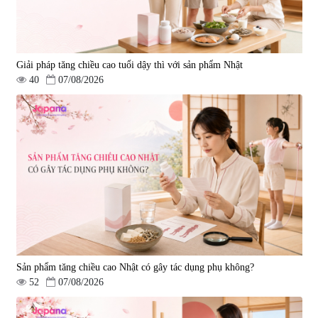
Giải pháp tăng chiều cao tuổi dậy thì với sản phẩm Nhật
40
07/08/2026
Viên uống hỗ trợ giấc ngủ Fujina
Viên uống phòng ngừa & hỗ trợ
Sleepy Nhật Bản 80 viên
điều trị đột quỵ Biken Kinase
Gold 60 viên
|
13.760
|
0
580.000 đ
1.570.000 đ
Sản phẩm tăng chiều cao Nhật có gây tác dụng phụ không?
52
07/08/2026