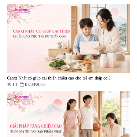
Tẩy tế bào chết Nichiei Bussan
Viên uống hỗ trợ bền thành
Nano NMN+ Peeling Gel
mạch, ngừa tai biến Elastin Plus
Luxury 200g
& Nattokinase Hokoen 80 viên
|
0
|
0
1.490.000 đ
980.000 đ
Canxi Nhật có giúp cải thiện chiều cao cho trẻ em thấp còi?
13
07/08/2026
Viên uống bổ gan Ribeto Shoji
Viên uống hỗ trợ cải thiện thoát
Hepaclean 60 viên
vị đĩa đệm Kyoto Has 30 viên
|
543.205
|
14.560
690.000 đ
1.600.000 đ