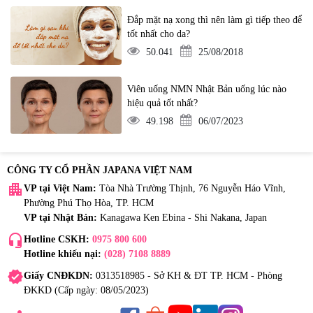
Đắp mặt nạ xong thì nên làm gì tiếp theo để
tốt nhất cho da?
50.041
25/08/2018
Viên uống NMN Nhật Bản uống lúc nào
hiệu quả tốt nhất?
49.198
06/07/2023
CÔNG TY CỔ PHẦN JAPANA VIỆT NAM
apartment
VP tại Việt Nam:
Tòa Nhà Trường Thịnh, 76 Nguyễn Háo Vĩnh,
Phường Phú Thọ Hòa, TP. HCM
VP tại Nhật Bản:
Kanagawa Ken Ebina - Shi Nakana, Japan
headset_mic
Hotline CSKH:
0975 800 600
Hotline khiếu nại:
(028) 7108 8889
verified
Giấy CNĐKDN:
0313518985 - Sở KH & ĐT TP. HCM - Phòng
ĐKKD (Cấp ngày: 08/05/2023)