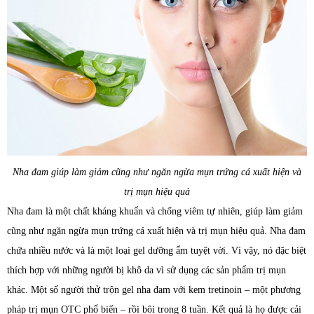
Nha đam giúp làm giảm cũng như ngăn ngừa mụn trứng cá xuất hiện và
trị mụn hiệu quả
Nha đam là một chất kháng khuẩn và chống viêm tự nhiên, giúp làm giảm
cũng như ngăn ngừa mụn trứng cá xuất hiện và trị mụn hiệu quả. Nha đam
chứa nhiều nước và là một loại gel dưỡng ẩm tuyệt vời. Vì vậy, nó đặc biệt
thích hợp với những người bị khô da vì sử dụng các sản phẩm trị mụn
khác. Một số người thử trộn gel nha đam với kem tretinoin – một phương
pháp trị mụn OTC phổ biến – rồi bôi trong 8 tuần. Kết quả là họ được cải