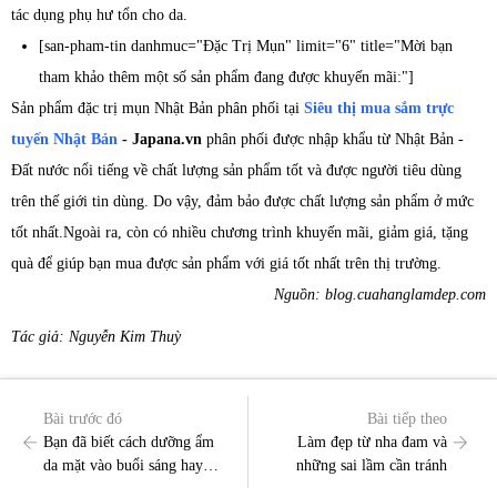
tác dụng phụ hư tổn cho da.
[san-pham-tin danhmuc="Đặc Trị Mụn" limit="6" title="Mời bạn
tham khảo thêm một số sản phẩm đang được khuyến mãi:"]
Sản phẩm đặc trị mụn Nhật Bản phân phối tại
Siêu thị mua sắm trực
tuyến Nhật Bản
- Japana.vn
phân phối được nhập khẩu từ Nhật Bản -
Đất nước nổi tiếng về chất lượng sản phẩm tốt và được người tiêu dùng
trên thế giới tin dùng. Do vậy, đảm bảo được chất lượng sản phẩm ở mức
tốt nhất.Ngoài ra, còn có nhiều chương trình khuyến mãi, giảm giá, tặng
quà để giúp bạn mua được sản phẩm với giá tốt nhất trên thị trường.
Nguồn: blog.cuahanglamdep.com
Tác giả: Nguyễn Kim Thuỳ
Bài trước đó
Bài tiếp theo
Bạn đã biết cách dưỡng ẩm
Làm đẹp từ nha đam và
da mặt vào buổi sáng hay
những sai lầm cần tránh
chưa?