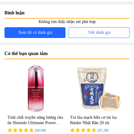
Bình luận
Không tìm thấy nhận xét phù hợp
Xem tất cả đánh giá
Viết đánh giá
Có thể bạn quan tâm
Tinh chất truyền năng lượng cho
Trà lúa mạch hữu cơ túi lọc
da Shiseido Ultimune Power
Baisho Nhật Bản 20 túi
75ml
|
60.640
|
85.280