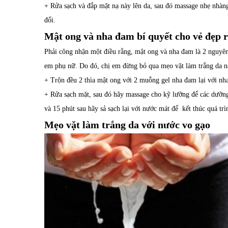
+ Rửa sạch và đắp mặt nạ này lên da, sau đó massage nhẹ nhàng 
đổi.
Mật ong và nha đam bí quyết cho vẻ đẹp 
Phải công nhận một điều rằng, mật ong và nha đam là 2 nguyên 
em phụ nữ. Do đó, chị em đừng bỏ qua mẹo vặt làm trắng da này
+ Trộn đều 2 thìa mật ong với 2 muỗng gel nha đam lại với nha
+ Rửa sạch mặt, sau đó hãy massage cho kỹ lưỡng để các dưỡn
và 15 phút sau hãy sả sạch lại với nước mát để kết thúc quá trì
Mẹo vặt làm trắng da với nước vo gạo