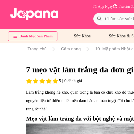
Tải App Ngay
Tra cứu đ
Sức Khỏe
Sức Khỏe & S
Danh Mục Sản Phẩm
Trang chủ
Cẩm nang
10. Mỹ phẩm Nhật c
7 mẹo vặt làm trắng da đơn gi
5 | 0 đánh giá
Làm trắng không hề khó, quan trọng là bạn có chịu khó đó thực
nguyên liệu từ thiên nhiên nên đảm bảo an toàn tuyệt đối cho là
rạng rỡ nhé!
Mẹo vặt làm trắng da với bột nghệ và mật