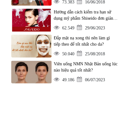
73.383
16/06/2018
Hướng dẫn cách kiểm tra hạn sử
dụng mỹ phẩm Shiseido đơn giản
nhất
62.549
29/06/2023
Đắp mặt nạ xong thì nên làm gì
tiếp theo để tốt nhất cho da?
50.040
25/08/2018
Viên uống NMN Nhật Bản uống lúc
nào hiệu quả tốt nhất?
49.186
06/07/2023