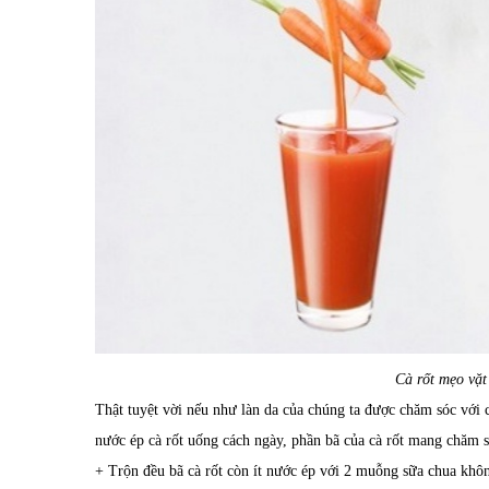
Cà rốt mẹo vặt
Thật tuyệt vời nếu như làn da của chúng ta được chăm sóc với 
nước ép cà rốt uống cách ngày, phần bã của cà rốt mang chăm 
+ Trộn đều bã cà rốt còn ít nước ép với 2 muỗng sữa chua khôn