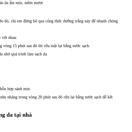
 làn da ẩm mịn, mềm mượt.
 Do đó, chị em đừng bỏ qua công thức dưỡng trắng này để nhanh chóng
i với nhau.
 vòng 15 phút sau đó thì rửa mặt lại bằng nước sạch.
a nhờ quá trình làm sạch da.
 hỗn hợp sánh mịn.
nhẹ nhàng trong vòng 20 phút sau đó rửa lại bằng nước sạch để kết
ng da tại nhà