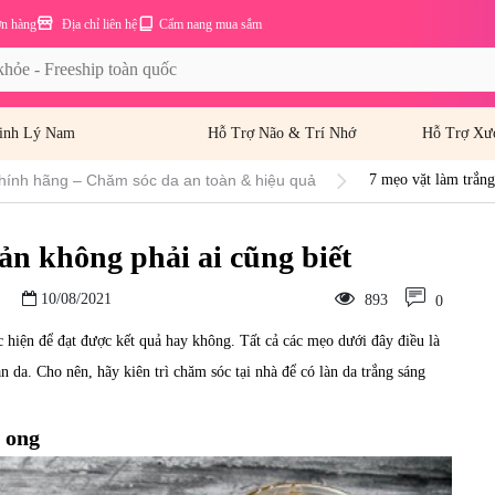
ơn hàng
Địa chỉ liên hệ
Cẩm nang mua sắm
inh Lý Nam
Hỗ Trợ Não & Trí Nhớ
Hỗ Trợ Xư
hính hãng – Chăm sóc da an toàn & hiệu quả
7 mẹo vặt làm trắng
ản không phải ai cũng biết
10/08/2021
893
0
 hiện để đạt được kết quả hay không. Tất cả các mẹo dưới đây điều là
n da. Cho nên, hãy kiên trì chăm sóc tại nhà để có làn da trắng sáng
 ong