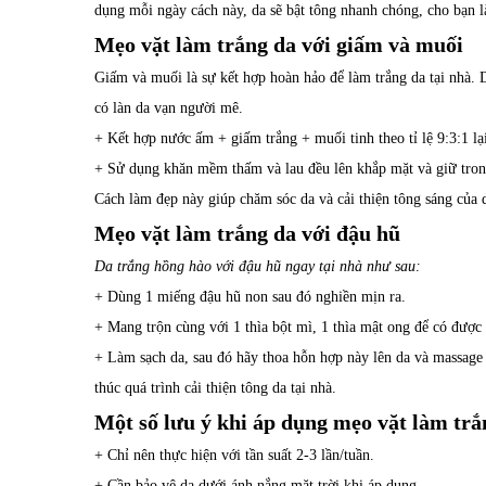
dụng mỗi ngày cách này, da sẽ bật tông nhanh chóng, cho bạn
Mẹo vặt làm trắng da với giấm và muối
Giấm và muối là sự kết hợp hoàn hảo để làm trắng da tại nhà.
có làn da vạn người mê.
+ Kết hợp nước ấm + giấm trắng + muối tinh theo tỉ lệ 9:3:1 lạ
+ Sử dụng khăn mềm thấm và lau đều lên khắp mặt và giữ trong
Cách làm đẹp này giúp chăm sóc da và cải thiện tông sáng của d
Mẹo vặt làm trắng da với đậu hũ
Da trắng hồng hào với đậu hũ ngay tại nhà như sau:
+ Dùng 1 miếng đậu hũ non sau đó nghiền mịn ra.
+ Mang trộn cùng với 1 thìa bột mì, 1 thìa mật ong để có được
+ Làm sạch da, sau đó hãy thoa hỗn hợp này lên da và massage 
thúc quá trình cải thiện tông da tại nhà.
Một số lưu ý khi áp dụng mẹo vặt làm trắ
+ Chỉ nên thực hiện với tần suất 2-3 lần/tuần.
+ Cần bảo vệ da dưới ánh nắng mặt trời khi áp dụng.