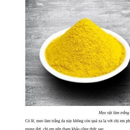
Mẹo vặt làm trắng 
Có lẽ, mẹo làm trắng da này không còn quá xa lạ với chị em ph
mong đợi, chị em nên tham khảo công thức sau: