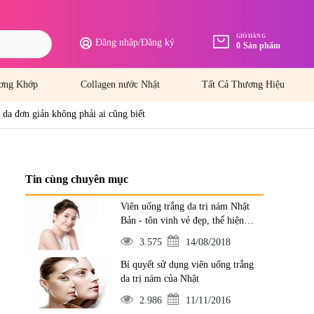
GIỎ HÀNG
Đăng nhập
/
Đăng ký
0
Sản phẩm
ơng Khớp
Collagen nước Nhật
Tất Cả Thương Hiệu
 da đơn giản không phải ai cũng biết
Tin cùng chuyên mục
Viên uống trắng da trị nám Nhật
Bản - tôn vinh vẻ đẹp, thể hiện
đẳng cấp
3.575
14/08/2018
Bí quyết sử dụng viên uống trắng
da trị nám của Nhật
2.986
11/11/2016