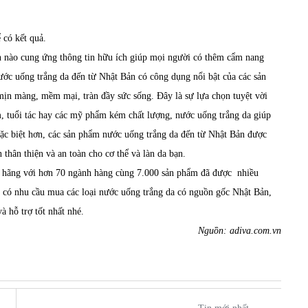
 có kết quả.
n nào cung ứng thông tin hữu ích giúp mọi người có thêm cẩm nang
ước uống trắng da
đến từ Nhật Bản có công dụng nổi bật của các sản
mịn màng, mềm mại, tràn đầy sức sống. Đây là sự lựa chọn tuyệt vời
m, tuổi tác hay các mỹ phẩm kém chất lượng, nước uống trắng da giúp
. Đặc biệt hơn, các sản phẩm nước uống trắng da đến từ Nhật Bản được
 thân thiện và an toàn cho cơ thể và làn da bạn.
h hãng với hơn 70 ngành hàng cùng 7.000 sản phẩm đã được nhiều
 có nhu cầu mua các loại nước uống trắng da có nguồn gốc Nhật Bản,
à hỗ trợ tốt nhất nhé.
Nguồn: adiva.com.vn