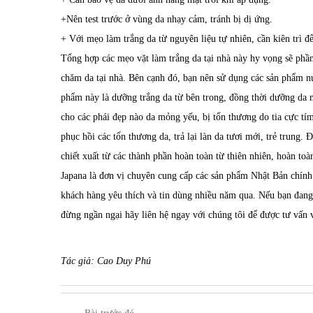
+Nên test trước ở vùng da nhạy cảm, tránh bị dị ứng.
+ Với mẹo làm trắng da từ nguyên liệu tự nhiên, cần kiên trì để
Tổng hợp các mẹo vặt làm trắng da tại nhà này hy vọng sẽ phầ
chăm da tại nhà. Bên cạnh đó, bạn nên sử dụng các sản phẩm
n
phẩm này là dưỡng trắng da từ bên trong, đồng thời dưỡng da 
cho các phái đẹp nào da mỏng yếu, bị tổn thương do tia cực tí
phục hồi các tổn thương da, trả lại làn da tươi mới, trẻ trung
chiết xuất từ các thành phần hoàn toàn từ thiên nhiên, hoàn toàn
Japana
là đơn vị chuyên cung cấp các sản phẩm Nhật Bản chín
khách hàng yêu thích và tin dùng nhiều năm qua. Nếu bạn đang
đừng ngần ngại hãy liên hệ ngay với chúng tôi để được tư vấn v
Tác giả: Cao Duy Phú