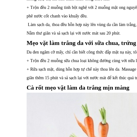
+ Trộn đều 2 muỗng tinh bột nghệ với 2 muỗng mật ong nguyên 
phê nước cốt chanh vào khuấy đều.
Làm sạch da, thoa đều hỗn hợp này lên vùng da cần làm trắng,
Nằm thư giãn và sả sạch lại với nước mát sau 20 phút.
Mẹo vặt làm trắng da với sữa chua, trứng
Da đen ngâm cỡ mấy, chỉ cần biết công thức đắp mặt nạ này, tôn
+ Trộn đều 2 muỗng sữa chua loại không đường cùng với nữa lò
+ Rửa sạch mặt, dùng hỗn hợp tự chế này thoa lên da. Massage
giãn thêm 15 phút và sả sạch lại với nước mát để kết thúc quá 
Cà rốt mẹo vặt làm da trắng mịn màng