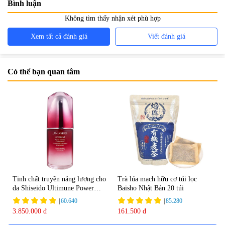
Bình luận
Không tìm thấy nhận xét phù hợp
Xem tất cả đánh giá
Viết đánh giá
Có thể bạn quan tâm
Tinh chất truyền năng lượng cho
Trà lúa mạch hữu cơ túi lọc
da Shiseido Ultimune Power
Baisho Nhật Bản 20 túi
75ml
|
60.640
|
85.280
3.850.000 đ
161.500 đ