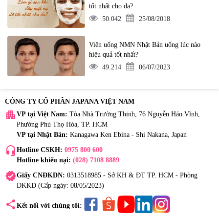
tốt nhất cho da?
50.042
25/08/2018
Viên uống NMN Nhật Bản uống lúc nào
hiệu quả tốt nhất?
49.214
06/07/2023
CÔNG TY CỔ PHẦN JAPANA VIỆT NAM
apartment
VP tại Việt Nam:
Tòa Nhà Trường Thịnh, 76 Nguyễn Háo Vĩnh,
Phường Phú Thọ Hòa, TP. HCM
VP tại Nhật Bản:
Kanagawa Ken Ebina - Shi Nakana, Japan
headset_mic
Hotline CSKH:
0975 800 600
Hotline khiếu nại:
(028) 7108 8889
verified
Giấy CNĐKDN:
0313518985 - Sở KH & ĐT TP. HCM - Phòng
ĐKKD (Cấp ngày: 08/05/2023)
share
Kết nối với chúng tôi: