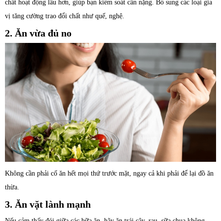
chất hoạt động lâu hơn, giúp bạn kiểm soát cân nặng. Bổ sung các loại gia
vị tăng cường trao đổi chất như quế, nghệ.
2. Ăn vừa đủ no
Không cần phải cố ăn hết mọi thứ trước mặt, ngay cả khi phải để lại đồ ăn
thừa.
3. Ăn vặt lành mạnh
Nếu cảm thấy đói giữa các bữa ăn, hãy ăn trái cây, rau, sữa chua không