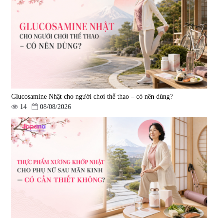
Nano NMN+ Peeling Gel
mạch, ngừa tai biến Elastin Plus
Luxury 200g
& Nattokinase Hokoen 80 viên
|
0
|
0
1.490.000 đ
980.000 đ
Glucosamine Nhật cho người chơi thể thao – có nên dùng?
14
08/08/2026
Viên uống bổ gan Ribeto Shoji
Viên uống hỗ trợ cải thiện thoát
Hepaclean 60 viên
vị đĩa đệm Kyoto Has 30 viên
|
543.205
|
14.560
690.000 đ
1.600.000 đ