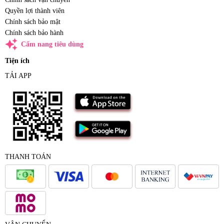
Quyền lợi thành viên
Chính sách bảo mật
Chính sách bảo hành
auto_awesome
Cẩm nang tiêu dùng
Tiện ích
TẢI APP
THANH TOÁN