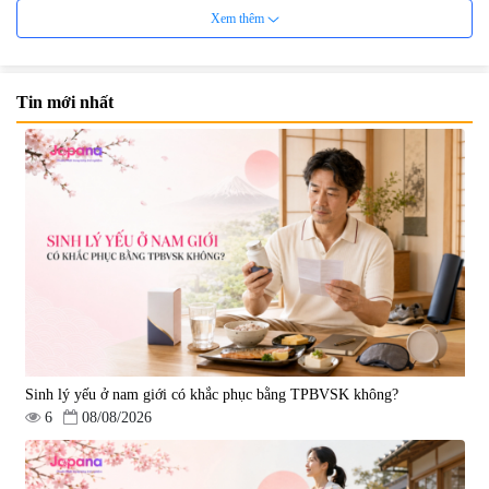
Xem thêm
Tin mới nhất
Viên uống bổ não Ribeto Shoji
Viên nang uống cải thiện thị lực,
Ichoha Ekisu Plus - 90 viên
trí nhớ DHA + EPA + Flaxseed
Oil 30 viên/gói - Date 02/2027
|
57.920
|
52.346
1.450.000 đ
225.000 đ
Sinh lý yếu ở nam giới có khắc phục bằng TPBVSK không?
6
08/08/2026
Tẩy tế bào chết Nichiei Bussan
Viên uống hỗ trợ bền thành