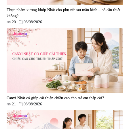
Thực phẩm xương khớp Nhật cho phụ nữ sau mãn kinh – có cần thiết
không?
20
08/08/2026
Viên uống hỗ trợ giấc ngủ Fujina
Viên uống phòng ngừa & hỗ trợ
Sleepy Nhật Bản 80 viên
điều trị đột quỵ Biken Kinase
Gold 60 viên
|
13.760
|
0
580.000 đ
1.570.000 đ
Canxi Nhật có giúp cải thiện chiều cao cho trẻ em thấp còi?
21
08/08/2026