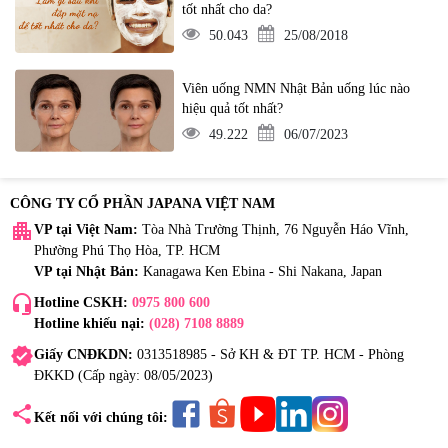
tốt nhất cho da?
50.043
25/08/2018
Viên uống NMN Nhật Bản uống lúc nào
hiệu quả tốt nhất?
49.222
06/07/2023
CÔNG TY CỔ PHẦN JAPANA VIỆT NAM
apartment
VP tại Việt Nam:
Tòa Nhà Trường Thịnh, 76 Nguyễn Háo Vĩnh,
Phường Phú Thọ Hòa, TP. HCM
VP tại Nhật Bản:
Kanagawa Ken Ebina - Shi Nakana, Japan
headset_mic
Hotline CSKH:
0975 800 600
Hotline khiếu nại:
(028) 7108 8889
verified
Giấy CNĐKDN:
0313518985 - Sở KH & ĐT TP. HCM - Phòng
ĐKKD (Cấp ngày: 08/05/2023)
share
Kết nối với chúng tôi: