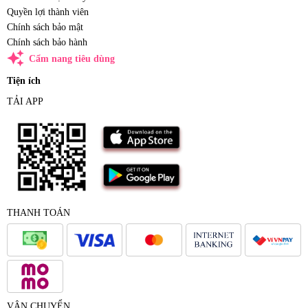
Quyền lợi thành viên
Chính sách bảo mật
Chính sách bảo hành
auto_awesome
Cẩm nang tiêu dùng
Tiện ích
TẢI APP
THANH TOÁN
VẬN CHUYỂN