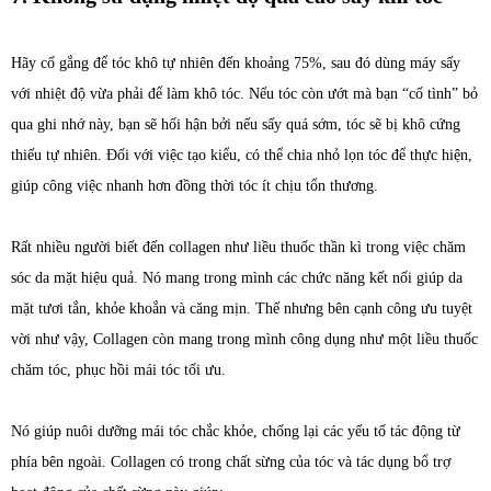
Hãy cố gắng để tóc khô tự nhiên đến khoảng 75%, sau đó dùng máy sấy
với nhiệt độ vừa phải để làm khô tóc. Nếu tóc còn ướt mà bạn “cố tình” bỏ
qua ghi nhớ này, bạn sẽ hối hận bởi nếu sấy quá sớm, tóc sẽ bị khô cứng
thiếu tự nhiên. Đối với việc tạo kiểu, có thể chia nhỏ lọn tóc để thực hiện,
giúp công việc nhanh hơn đồng thời tóc ít chịu tổn thương.
Rất nhiều người biết đến collagen như liều thuốc thần kì trong việc chăm
sóc da mặt hiệu quả. Nó mang trong mình các chức năng kết nối giúp da
mặt tươi tắn, khỏe khoắn và căng mịn. Thế nhưng bên cạnh công ưu tuyệt
vời như vậy, Collagen còn mang trong mình công dụng như một liều thuốc
chăm tóc, phục hồi mái tóc tối ưu.
Nó giúp nuôi dưỡng mái tóc chắc khỏe, chống lại các yếu tố tác động từ
phía bên ngoài. Collagen có trong chất sừng của tóc và tác dụng bổ trợ