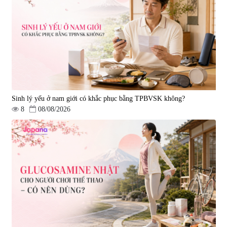
Nano NMN+ Peeling Gel
mạch, ngừa tai biến Elastin Plus
Luxury 200g
& Nattokinase Hokoen 80 viên
|
0
|
0
1.490.000 đ
980.000 đ
Sinh lý yếu ở nam giới có khắc phục bằng TPBVSK không?
8
08/08/2026
Viên uống bổ gan Ribeto Shoji
Viên uống hỗ trợ cải thiện thoát
Hepaclean 60 viên
vị đĩa đệm Kyoto Has 30 viên
|
543.205
|
14.560
690.000 đ
1.600.000 đ