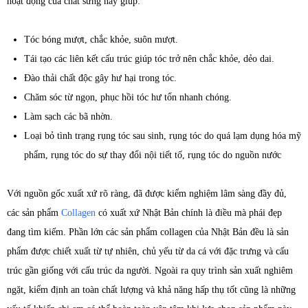
hoạt động của chất sừng này giúp:
Tóc bóng mượt, chắc khỏe, suôn mượt.
Tái tạo các liên kết cấu trúc giúp tóc trở nên chắc khỏe, dẻo dai.
Đào thải chất độc gây hư hại trong tóc.
Chăm sóc từ ngọn, phục hồi tóc hư tổn nhanh chóng.
Làm sạch các bã nhờn.
Loại bỏ tình trạng rụng tóc sau sinh, rụng tóc do quá lạm dụng hóa mỹ
phẩm, rụng tóc do sự thay đổi nội tiết tố, rụng tóc do nguồn nước
Với nguồn gốc xuất xứ rõ ràng, đã được kiểm nghiệm lâm sàng đầy đủ,
các sản phẩm
Collagen
có xuất xứ Nhật Bản chính là điều mà phái đẹp
đang tìm kiếm. Phần lớn các sản phẩm collagen của Nhật Bản đều là sản
phẩm được chiết xuất từ tự nhiên, chủ yếu từ da cá với đặc trưng và cấu
trúc gần giống với cấu trúc da người. Ngoài ra quy trình sản xuất nghiêm
ngặt, kiểm định an toàn chất lượng và khả năng hấp thụ tốt cũng là những