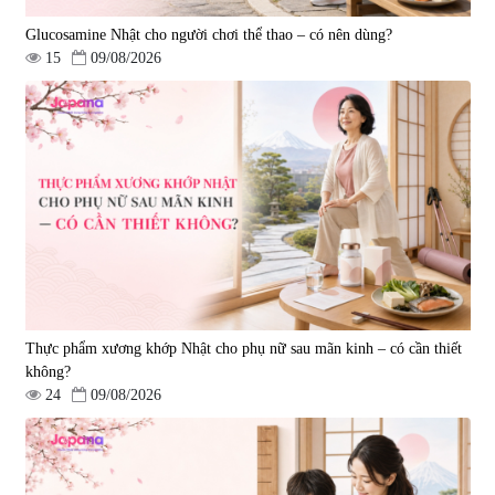
Glucosamine Nhật cho người chơi thể thao – có nên dùng?
15
09/08/2026
Viên uống hỗ trợ giấc ngủ Fujina
Viên uống phòng ngừa & hỗ trợ
Sleepy Nhật Bản 80 viên
điều trị đột quỵ Biken Kinase
Gold 60 viên
|
13.760
|
0
580.000 đ
1.570.000 đ
Thực phẩm xương khớp Nhật cho phụ nữ sau mãn kinh – có cần thiết
không?
24
09/08/2026