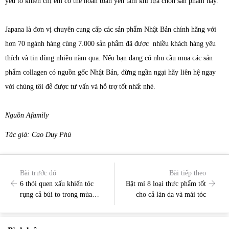
yếu tố khiến chị em có thể hoàn toàn yên tâm khi lựa chọn sản phẩm này.
Japana là đơn vị chuyên cung cấp các sản phẩm Nhật Bản chính hãng với
hơn 70 ngành hàng cùng 7.000 sản phẩm đã được nhiều khách hàng yêu
thích và tin dùng nhiều năm qua. Nếu bạn đang có nhu cầu mua các sản
phẩm collagen có nguồn gốc Nhật Bản, đừng ngần ngại hãy liên hệ ngay
với chúng tôi để được tư vấn và hỗ trợ tốt nhất nhé.
Nguồn Afamily
Tác giả: Cao Duy Phú
Bài trước đó
Bài tiếp theo
6 thói quen xấu khiến tóc
Bật mí 8 loại thực phẩm tốt
rụng cả búi to trong mùa
cho cả làn da và mái tóc
đông chị em cần bỏ ngay