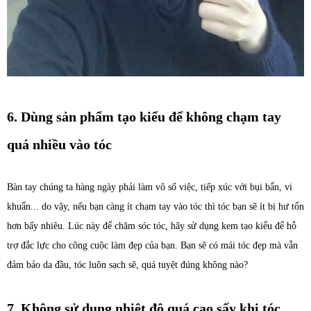
6. Dùng sản phẩm tạo kiểu để không chạm tay
quá nhiều vào tóc
Bàn tay chúng ta hàng ngày phải làm vô số việc, tiếp xúc với bụi bẩn, vi
khuẩn... do vậy, nếu bạn càng ít chạm tay vào tóc thì tóc bạn sẽ ít bị hư tổn
hơn bấy nhiêu. Lúc này để chăm sóc tóc, hãy sử dụng kem tạo kiểu để hỗ
trợ đắc lực cho công cuộc làm đẹp của bạn. Bạn sẽ có mái tóc đẹp mà vẫn
đảm bảo da đầu, tóc luôn sạch sẽ, quá tuyệt đúng không nào?
7. Không sử dụng nhiệt độ quá cao sấy khi tóc