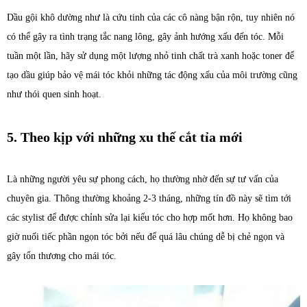
Dầu gội khô dường như là cứu tinh của các cô nàng bận rộn, tuy nhiên nó
có thể gây ra tình trạng tắc nang lông, gây ảnh hướng xấu đến tóc. Mỗi
tuần một lần, hãy sử dụng một lượng nhỏ tinh chất trà xanh hoặc toner để
tạo dầu giúp bảo vệ mái tóc khỏi những tác động xấu của môi trường cũng
như thói quen sinh hoạt.
5. Theo kịp với những xu thế cắt tỉa mới
Là những người yêu sự phong cách, họ thường nhờ đến sự tư vấn của
chuyên gia. Thông thường khoảng 2-3 tháng, những tín đồ này sẽ tìm tới
các stylist để được chỉnh sửa lại kiểu tóc cho hợp mốt hơn. Họ không bao
giờ nuối tiếc phần ngọn tóc bởi nếu để quá lâu chúng dễ bị chẻ ngọn và
gây tổn thương cho mái tóc.