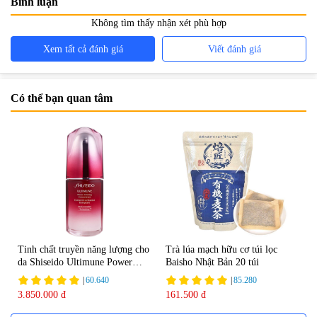
Bình luận
Không tìm thấy nhận xét phù hợp
Xem tất cả đánh giá
Viết đánh giá
Có thể bạn quan tâm
Tinh chất truyền năng lượng cho
Trà lúa mạch hữu cơ túi lọc
da Shiseido Ultimune Power
Baisho Nhật Bản 20 túi
75ml
|
60.640
|
85.280
3.850.000 đ
161.500 đ