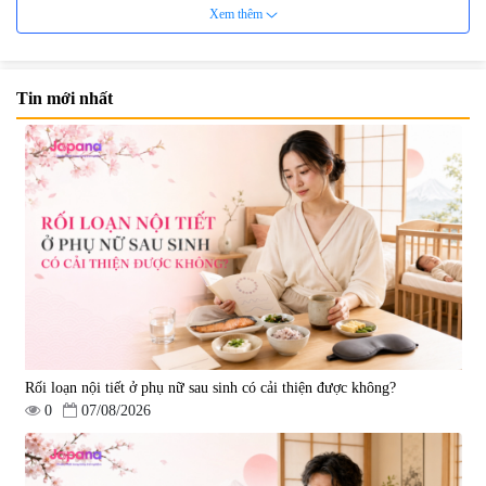
Xem thêm
Tin mới nhất
Viên uống bổ não Ribeto Shoji
Viên nang uống cải thiện thị lực,
Ichoha Ekisu Plus - 90 viên
trí nhớ DHA + EPA + Flaxseed
Oil 30 viên/gói - Date 02/2027
|
57.920
|
52.346
1.450.000 đ
225.000 đ
Rối loạn nội tiết ở phụ nữ sau sinh có cải thiện được không?
0
07/08/2026
Tẩy tế bào chết Nichiei Bussan
Viên uống hỗ trợ bền thành