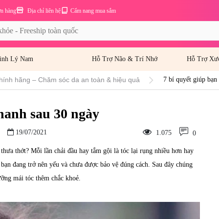
ơn hàng
Địa chỉ liên hệ
Cẩm nang mua sắm
inh Lý Nam
Hỗ Trợ Não & Trí Nhớ
Hỗ Trợ Xư
hính hãng – Chăm sóc da an toàn & hiệu quả
7 bí quyết giúp bạn
nhanh sau 30 ngày
19/07/2021
1.075
0
hưa thớt? Mỗi lần chải đầu hay tắm gội là tóc lại rụng nhiều hơn hay
của bạn đang trở nên yếu và chưa được bảo vệ đúng cách. Sau đây chúng
ưỡng mái tóc thêm chắc khoẻ.