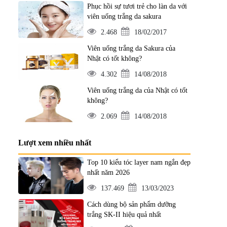
Phục hồi sự tươi trẻ cho làn da với
viên uống trắng da sakura
2.468
18/02/2017
Viên uống trắng da Sakura của
Nhật có tốt không?
4.302
14/08/2018
Viên uống trắng da của Nhật có tốt
không?
2.069
14/08/2018
Lượt xem nhiều nhất
Top 10 kiểu tóc layer nam ngắn đẹp
nhất năm 2026
137.469
13/03/2023
Cách dùng bộ sản phẩm dưỡng
trắng SK-II hiệu quả nhất