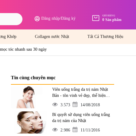
GIỎ HÀNG
Đăng nhập
/
Đăng ký
0
Sản phẩm
ơng Khớp
Collagen nước Nhật
Tất Cả Thương Hiệu
 mọc tóc nhanh sau 30 ngày
Tin cùng chuyên mục
Viên uống trắng da trị nám Nhật
Bản - tôn vinh vẻ đẹp, thể hiện
đẳng cấp
3.573
14/08/2018
Bí quyết sử dụng viên uống trắng
da trị nám của Nhật
2.986
11/11/2016