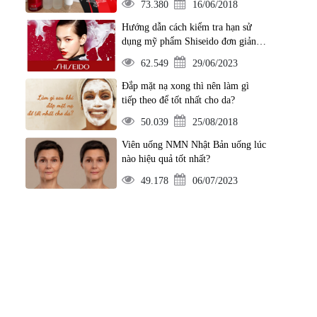
73.380
16/06/2018
Hướng dẫn cách kiểm tra hạn sử
dụng mỹ phẩm Shiseido đơn giản
nhất
62.549
29/06/2023
Đắp mặt nạ xong thì nên làm gì
tiếp theo để tốt nhất cho da?
50.039
25/08/2018
Viên uống NMN Nhật Bản uống lúc
nào hiệu quả tốt nhất?
49.178
06/07/2023