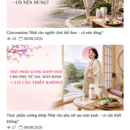
Glucosamine Nhật cho người chơi thể thao – có nên dùng?
10
08/08/2026
Tẩy tế bào chết Nichiei Bussan
Viên uống hỗ trợ bền thành
Nano NMN+ Peeling Gel
mạch, ngừa tai biến Elastin Plus
Luxury 200g
& Nattokinase Hokoen 80 viên
|
0
|
0
1.490.000 đ
980.000 đ
Thực phẩm xương khớp Nhật cho phụ nữ sau mãn kinh – có cần thiết
không?
17
08/08/2026