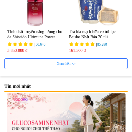
Tinh chất truyền năng lượng cho
Trà lúa mạch hữu cơ túi lọc
da Shiseido Ultimune Power
Baisho Nhật Bản 20 túi
75ml
|
60.640
|
85.280
3.850.000 đ
161.500 đ
Xem thêm
Tin mới nhất
Viên uống bổ não Ribeto Shoji
Viên nang uống cải thiện thị lực,
Ichoha Ekisu Plus - 90 viên
trí nhớ DHA + EPA + Flaxseed
Oil 30 viên/gói - Date 02/2027
|
57.920
|
52.346
1.450.000 đ
225.000 đ