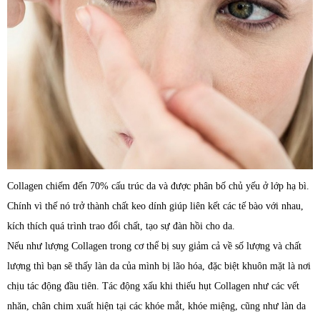
Collagen chiếm đến 70% cấu trúc da và được phân bố chủ yếu ở lớp hạ bì.
Chính vì thế nó trở thành chất keo dính giúp liên kết các tế bào với nhau,
kích thích quá trình trao đổi chất, tạo sự đàn hồi cho da.
Nếu như lượng Collagen trong cơ thể bị suy giảm cả về số lượng và chất
lượng thì bạn sẽ thấy làn da của mình bị lão hóa, đặc biệt khuôn mặt là nơi
chịu tác động đầu tiên. Tác động xấu khi thiếu hụt Collagen như các vết
nhăn, chân chim xuất hiện tại các khóe mắt, khóe miệng, cũng như làn da