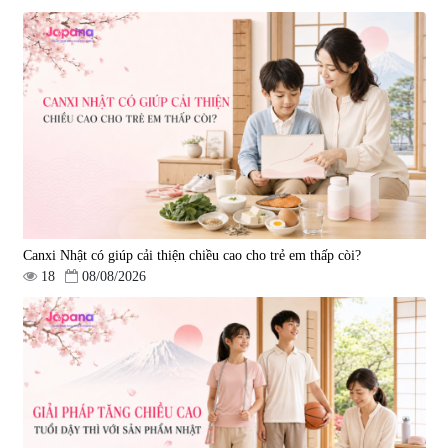
Viên uống bổ gan Ribeto Shoji
Viên uống hỗ trợ cải thiện thoát
Hepaclean 60 viên
vị đĩa đệm Kyoto Has 30 viên
|
543.205
|
14.560
690.000 đ
1.600.000 đ
Canxi Nhật có giúp cải thiện chiều cao cho trẻ em thấp còi?
18
08/08/2026
Viên uống hỗ trợ giấc ngủ Fujina
Viên uống phòng ngừa & hỗ trợ
Sleepy Nhật Bản 80 viên
điều trị đột quỵ Biken Kinase
Gold 60 viên
|
13.760
|
0
580.000 đ
1.570.000 đ