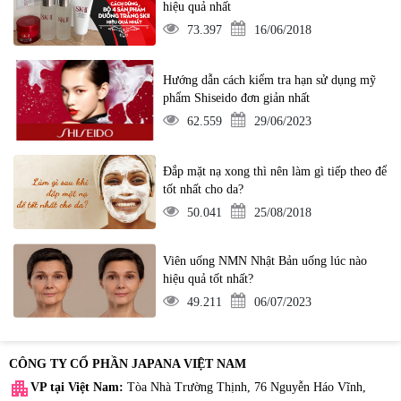
hiệu quả nhất
73.397
16/06/2018
Hướng dẫn cách kiểm tra hạn sử dụng mỹ
phẩm Shiseido đơn giản nhất
62.559
29/06/2023
Đắp mặt nạ xong thì nên làm gì tiếp theo để
tốt nhất cho da?
50.041
25/08/2018
Viên uống NMN Nhật Bản uống lúc nào
hiệu quả tốt nhất?
49.211
06/07/2023
CÔNG TY CỔ PHẦN JAPANA VIỆT NAM
apartment
VP tại Việt Nam:
Tòa Nhà Trường Thịnh, 76 Nguyễn Háo Vĩnh,