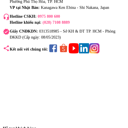
Phường Phú Thọ Hòa, TP. HCM
VP tại Nhật Bản:
Kanagawa Ken Ebina - Shi Nakana, Japan
headset_mic
Hotline CSKH:
0975 800 600
Hotline khiếu nại:
(028) 7108 8889
verified
Giấy CNĐKDN:
0313518985 - Sở KH & ĐT TP. HCM - Phòng
ĐKKD (Cấp ngày: 08/05/2023)
share
Kết nối với chúng tôi: