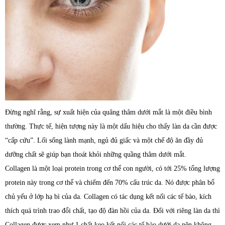
Đừng nghĩ rằng, sự xuất hiện của quâng thâm dưới mắt là một điều bình
thường. Thực tế, hiện tượng này là một dấu hiệu cho thấy làn da cần được
“cấp cứu”. Lối sống lành mạnh, ngủ đủ giấc và một chế độ ăn đầy đủ
dưỡng chất sẽ giúp bạn thoát khỏi những quầng thâm dưới mắt.
Collagen là một loại protein trong cơ thể con người, có tới 25% tổng lượng
protein này trong cơ thể và chiếm đến 70% cấu trúc da. Nó được phân bổ
chủ yếu ở lớp hạ bì của da. Collagen có tác dụng kết nối các tế bào, kích
thích quá trình trao đổi chất, tạo độ đàn hồi của da. Đối với riêng làn da thì
Collagen được xem như 1 chất keo kết nối các tế bào dưới da nên không