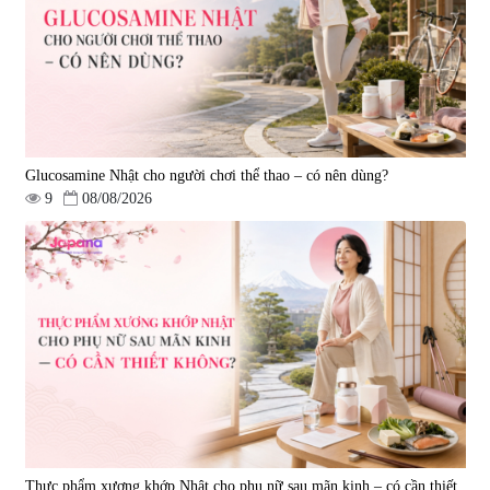
Oil 30 viên/gói - Date 02/2027
|
57.920
|
52.346
1.450.000 đ
225.000 đ
Glucosamine Nhật cho người chơi thể thao – có nên dùng?
9
08/08/2026
Tẩy tế bào chết Nichiei Bussan
Viên uống hỗ trợ bền thành
Nano NMN+ Peeling Gel
mạch, ngừa tai biến Elastin Plus
Luxury 200g
& Nattokinase Hokoen 80 viên
|
0
|
0
1.490.000 đ
980.000 đ
Thực phẩm xương khớp Nhật cho phụ nữ sau mãn kinh – có cần thiết