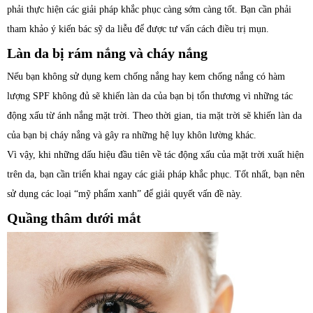
phải thực hiện các giải pháp khắc phục càng sớm càng tốt. Bạn cần phải
tham khảo ý kiến bác sỹ da liễu để được tư vấn cách điều trị mụn.
Làn da bị rám nắng và cháy nắng
Nếu bạn không sử dụng kem chống nắng hay kem chống nắng có hàm
lượng SPF không đủ sẽ khiến làn da của bạn bị tổn thương vì những tác
động xấu từ ánh nắng mặt trời. Theo thời gian, tia mặt trời sẽ khiến làn da
của bạn bị cháy nắng và gây ra những hệ lụy khôn lường khác.
Vì vậy, khi những dấu hiệu đầu tiên về tác động xấu của mặt trời xuất hiện
trên da, bạn cần triển khai ngay các giải pháp khắc phục. Tốt nhất, bạn nên
sử dụng các loại “mỹ phẩm xanh” để giải quyết vấn đề này.
Quầng thâm dưới mắt