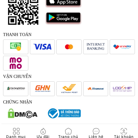
THANH TOÁN
VẬN CHUYỂN
CHỨNG NHẬN
© 2017 - Bản quyền của Công Ty Cổ Phần Japana Việt Nam -
Danh mục
Ưu đãi
Trang chủ
Liên hệ
Tài khoản