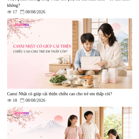
không?
17
08/08/2026
Viên uống bổ gan Ribeto Shoji
Viên uống hỗ trợ cải thiện thoát
Hepaclean 60 viên
vị đĩa đệm Kyoto Has 30 viên
|
543.205
|
14.560
690.000 đ
1.600.000 đ
Canxi Nhật có giúp cải thiện chiều cao cho trẻ em thấp còi?
18
08/08/2026
Viên uống hỗ trợ giấc ngủ Fujina
Viên uống phòng ngừa & hỗ trợ
Sleepy Nhật Bản 80 viên
điều trị đột quỵ Biken Kinase
Gold 60 viên
|
13.760
|
0
580.000 đ
1.570.000 đ