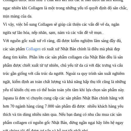
ngạc nhiên khi Collagen là một trong những yếu tố quyết định độ săn chắc,
mịn màng của da.
Vì vậy, việc bổ sung Collagen sẽ giúp cải thiện các vấn đề vê da, ngăn
ngừa sự lão hóa, nếp nhăn, sạm, nám và các vấn đề về mụn..
Với nguồn gốc xuất xứ rõ ràng, đã được kiểm nghiệm lâm sàng đầy đủ,
các sản phẩm
Collagen
có xuất xứ Nhật Bản chính là điều mà phái đẹp
đang tìm kiếm. Phần lớn các sản phẩm collagen của Nhật Bản đều là sản
phẩm được chiết xuất từ tự nhiên, chủ yếu từ da cá với đặc trưng và cấu
trúc gần giống với cấu trúc da người. Ngoài ra quy trình sản xuất nghiêm
ngặt, kiểm định an toàn chất lượng và khả năng hấp thụ tốt cũng là những
yếu tố khiến chị em có thể hoàn toàn yên tâm khi lựa chọn sản phẩm này.
Japana là đơn vị chuyên cung cấp các sản phẩm Nhật Bản chính hãng với
hơn 70 ngành hàng cùng 7.000 sản phẩm đã được nhiều khách hàng yêu
thích và tin dùng nhiều năm qua. Nếu bạn đang có nhu cầu mua các sản
phẩm collagen có nguồn gốc Nhật Bản, đừng ngần ngại hãy liên hệ ngay
với chúng tôi để được tư vấn và hỗ trợ tốt nhất nhé.