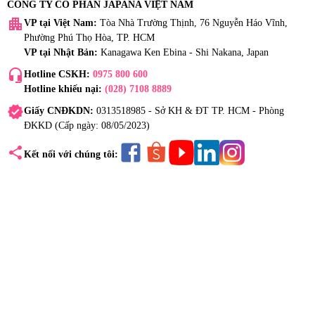
CÔNG TY CỔ PHẦN JAPANA VIỆT NAM
apartment
VP tại Việt Nam:
Tòa Nhà Trường Thịnh, 76 Nguyễn Háo Vĩnh,
Phường Phú Thọ Hòa, TP. HCM
VP tại Nhật Bản:
Kanagawa Ken Ebina - Shi Nakana, Japan
headset_mic
Hotline CSKH:
0975 800 600
Hotline khiếu nại:
(028) 7108 8889
verified
Giấy CNĐKDN:
0313518985 - Sở KH & ĐT TP. HCM - Phòng
ĐKKD (Cấp ngày: 08/05/2023)
share
Kết nối với chúng tôi: