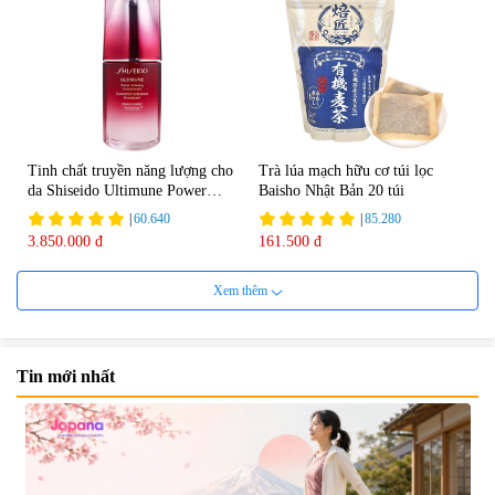
Tinh chất truyền năng lượng cho
Trà lúa mạch hữu cơ túi lọc
da Shiseido Ultimune Power
Baisho Nhật Bản 20 túi
75ml
|
60.640
|
85.280
3.850.000 đ
161.500 đ
Xem thêm
Tin mới nhất
Viên uống bổ não Ribeto Shoji
Viên nang uống cải thiện thị lực,
Ichoha Ekisu Plus - 90 viên
trí nhớ DHA + EPA + Flaxseed