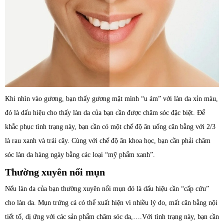
Khi nhìn vào gương, bạn thấy gương mặt mình “u ám” với làn da xỉn màu,
đó là dấu hiệu cho thấy làn da của bạn cần được chăm sóc đặc biệt. Để
khắc phục tình trạng này, bạn cần có một chế độ ăn uống cân bằng với 2/3
là rau xanh và trái cây. Cùng với chế độ ăn khoa học, bạn cần phải chăm
sóc làn da hàng ngày bằng các loại “mỹ phẩm xanh”.
Thường xuyên nổi mụn
Nếu làn da của bạn thường xuyên nổi mụn đó là dấu hiệu cần “cấp cứu”
cho làn da. Mụn trứng cá có thể xuất hiện vì nhiều lý do, mất cân bằng nội
tiết tố, dị ứng với các sản phẩm chăm sóc da,….Với tình trạng này, bạn cần