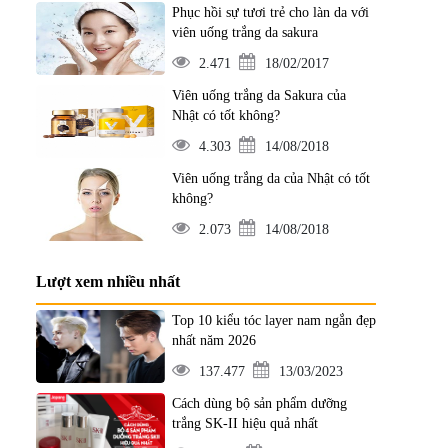
Phục hồi sự tươi trẻ cho làn da với
viên uống trắng da sakura
2.471
18/02/2017
Viên uống trắng da Sakura của
Nhật có tốt không?
4.303
14/08/2018
Viên uống trắng da của Nhật có tốt
không?
2.073
14/08/2018
Lượt xem nhiều nhất
Top 10 kiểu tóc layer nam ngắn đẹp
nhất năm 2026
137.477
13/03/2023
Cách dùng bộ sản phẩm dưỡng
trắng SK-II hiệu quả nhất