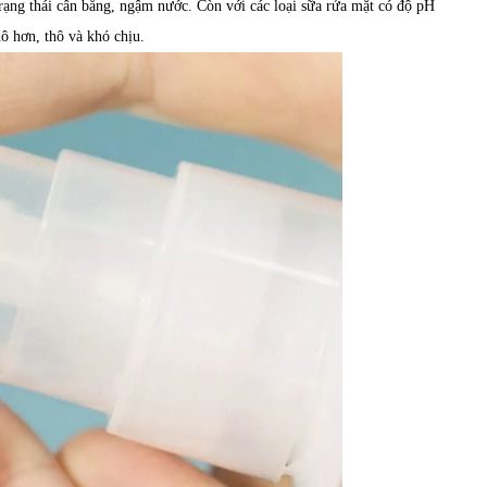
trạng thái cân bằng, ngậm nước. Còn với các loại sữa rửa mặt có độ pH
hô hơn, thô và khó chịu.