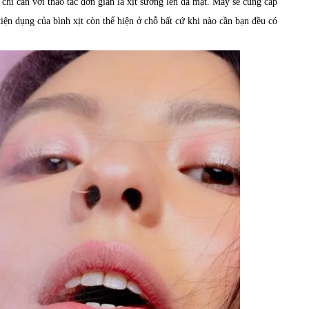
chỉ cần với thao tác đơn giản là xịt sương lên da mặt. Máy sẽ cung cấp
iện dụng của bình xịt còn thể hiện ở chỗ bất cứ khi nào cần bạn đều có