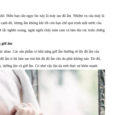
khô. Điều bạn cần ngay lúc này là máy tạo độ ẩm. Nhiệm vụ của máy là
 cạnh đó, lượng ẩm không khí tốt còn hạn chế quá trình mất nước của
t tắc nghẽn xoang, ngăn ngừa chảy máu cam và làm dịu các triệu chứng
g giữ ẩm
ác nhau. Các sản phẩm có khả năng giữ ẩm thường sẽ lấy độ ẩm của
 độ ẩm ít thì làm sao mà hút đủ độ ẩm cho da phải không nào. Do đó,
m, dưỡng ẩm và giữ ẩm. Có như vậy làn da mới thực sự khỏe mạnh.