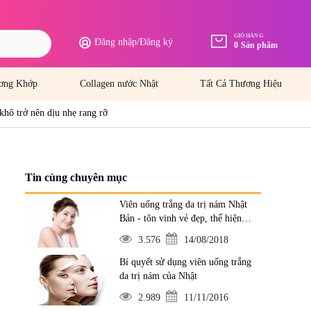
GIỎ HÀNG
Đăng nhập
/
Đăng ký
0
Sản phẩm
ơng Khớp
Collagen nước Nhật
Tất Cả Thương Hiệu
khô trở nên dịu nhẹ rang rỡ
Tin cùng chuyên mục
Viên uống trắng da trị nám Nhật
Bản - tôn vinh vẻ đẹp, thể hiện
đẳng cấp
3.576
14/08/2018
Bí quyết sử dụng viên uống trắng
da trị nám của Nhật
2.989
11/11/2016