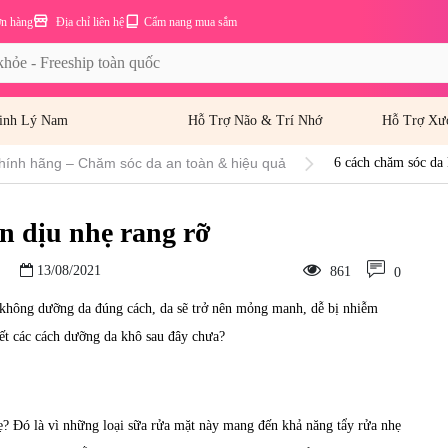
ơn hàng
Địa chỉ liên hệ
Cẩm nang mua sắm
inh Lý Nam
Hỗ Trợ Não & Trí Nhớ
Hỗ Trợ Xư
hính hãng – Chăm sóc da an toàn & hiệu quả
6 cách chăm sóc da 
n dịu nhẹ rang rỡ
13/08/2021
861
0
không dưỡng da đúng cách, da sẽ trở nên mỏng manh, dễ bị nhiễm
iết các cách dưỡng da khô sau đây chưa?
ẹ? Đó là vì những loại sữa rửa mặt này mang đến khả năng tẩy rửa nhẹ