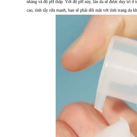
nhàng và độ pH thấp. Với độ pH này, làn da sẽ được duy trì ở 
cao, tính tẩy rửa mạnh, bạn sẽ phải đối mặt với tình trạng da k