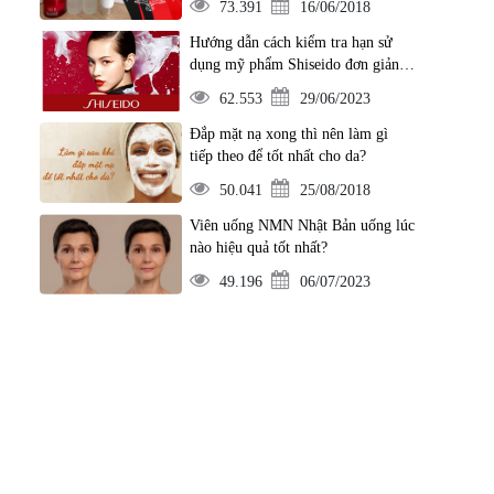
73.391
16/06/2018
Hướng dẫn cách kiểm tra hạn sử
dụng mỹ phẩm Shiseido đơn giản
nhất
62.553
29/06/2023
Đắp mặt nạ xong thì nên làm gì
tiếp theo để tốt nhất cho da?
50.041
25/08/2018
Viên uống NMN Nhật Bản uống lúc
nào hiệu quả tốt nhất?
49.196
06/07/2023