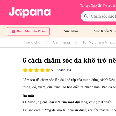
Tải App Ngay
Tra cứu đ
Sức Khỏe
Sức Khỏe & S
Danh Mục Sản Phẩm
Trang chủ
Cẩm nang
10. Mỹ phẩm Nhật c
6 cách chăm sóc da khô trở nê
5 | 0 đánh giá
Làm sao để chăm sóc làn da khô ráp của mình đúng cách? Nếu 
trùng, đỏ, viêm, quá trình lão hóa diễn ra nhanh hơn. Bạn đã b
Da mặt
#1. Sử dụng các loại sữa rửa mặt dịu nhẹ, có độ pH thấp
Tại sao cách dưỡng da khô lại phải sử dụng sữa rửa mặt dịu nh