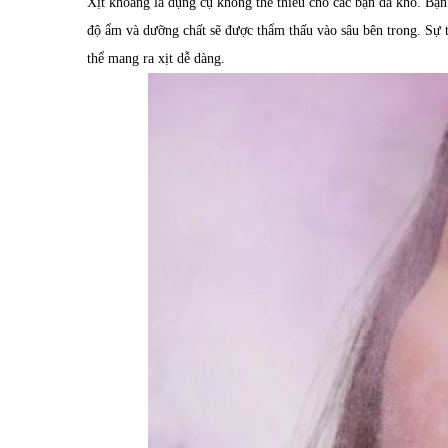
Xịt khoáng là dụng cụ không thể thiếu cho các bạn da khô. Bạn 
độ ẩm và dưỡng chất sẽ được thẩm thấu vào sâu bên trong. Sự t
thể mang ra xịt dễ dàng.