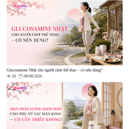
Viên uống bổ não Ribeto Shoji
Viên nang uống cải thiện thị lực,
Ichoha Ekisu Plus - 90 viên
trí nhớ DHA + EPA + Flaxseed
Oil 30 viên/gói - Date 02/2027
|
57.920
|
52.346
1.450.000 đ
225.000 đ
Glucosamine Nhật cho người chơi thể thao – có nên dùng?
10
08/08/2026
Tẩy tế bào chết Nichiei Bussan
Viên uống hỗ trợ bền thành
Nano NMN+ Peeling Gel
mạch, ngừa tai biến Elastin Plus
Luxury 200g
& Nattokinase Hokoen 80 viên
|
0
|
0
1.490.000 đ
980.000 đ