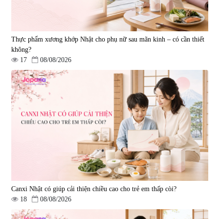
Thực phẩm xương khớp Nhật cho phụ nữ sau mãn kinh – có cần thiết
không?
17
08/08/2026
Viên uống bổ gan Ribeto Shoji
Viên uống hỗ trợ cải thiện thoát
Hepaclean 60 viên
vị đĩa đệm Kyoto Has 30 viên
|
543.205
|
14.560
690.000 đ
1.600.000 đ
Canxi Nhật có giúp cải thiện chiều cao cho trẻ em thấp còi?
18
08/08/2026
Viên uống hỗ trợ giấc ngủ Fujina
Viên uống phòng ngừa & hỗ trợ
Sleepy Nhật Bản 80 viên
điều trị đột quỵ Biken Kinase