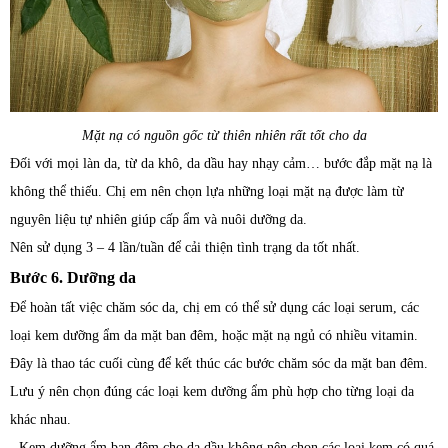
Mặt nạ có nguồn gốc từ thiên nhiên rất tốt cho da
Đối với mọi làn da, từ da khô, da dầu hay nhạy cảm… bước đắp mặt nạ là
không thể thiếu. Chị em nên chọn lựa những loại mặt nạ được làm từ
nguyên liệu tự nhiên giúp cấp ẩm và nuôi dưỡng da.
Nên sử dụng 3 – 4 lần/tuần để cải thiện tình trạng da tốt nhất.
Bước 6. Dưỡng da
Để hoàn tất việc chăm sóc da, chị em có thể sử dụng các loại serum, các
loại kem dưỡng ẩm da mặt ban đêm, hoặc mặt nạ ngủ có nhiều vitamin.
Đây là thao tác cuối cùng để kết thúc các bước chăm sóc da mặt ban đêm.
Lưu ý nên chọn đúng các loại kem dưỡng ẩm phù hợp cho từng loại da
khác nhau.
- Kem dưỡng ẩm ban đêm cho da dầu không nên chọn các loại kem có quá