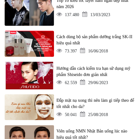
Top 10 kiểu tóc layer nam ngắn đẹp nhất
năm 2026
137.480
13/03/2023
Cách dùng bộ sản phẩm dưỡng trắng SK-II
hiệu quả nhất
73.397
16/06/2018
Hướng dẫn cách kiểm tra hạn sử dụng mỹ
phẩm Shiseido đơn giản nhất
62.559
29/06/2023
Đắp mặt nạ xong thì nên làm gì tiếp theo để
tốt nhất cho da?
50.041
25/08/2018
Viên uống NMN Nhật Bản uống lúc nào
hiệu quả tốt nhất?