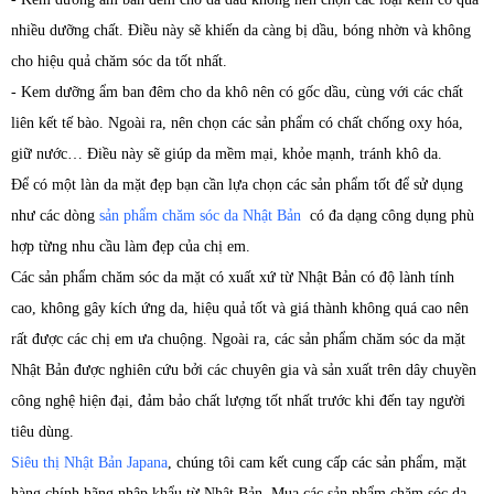
nhiều dưỡng chất. Điều này sẽ khiến da càng bị dầu, bóng nhờn và không
cho hiệu quả chăm sóc da tốt nhất.
- Kem dưỡng ẩm ban đêm cho da khô nên có gốc dầu, cùng với các chất
liên kết tế bào. Ngoài ra, nên chọn các sản phẩm có chất chống oxy hóa,
giữ nước… Điều này sẽ giúp da mềm mại, khỏe mạnh, tránh khô da.
Để có một làn da mặt đẹp bạn cần lựa chọn các sản phẩm tốt để sử dụng
như các dòng
sản phẩm chăm sóc da Nhật Bản
có đa dạng công dụng phù
hợp từng nhu cầu làm đẹp của chị em.
Các sản phẩm chăm sóc da mặt có xuất xứ từ Nhật Bản có độ lành tính
cao, không gây kích ứng da, hiệu quả tốt và giá thành không quá cao nên
rất được các chị em ưa chuộng. Ngoài ra, các sản phẩm chăm sóc da mặt
Nhật Bản được nghiên cứu bởi các chuyên gia và sản xuất trên dây chuyền
công nghệ hiện đại, đảm bảo chất lượng tốt nhất trước khi đến tay người
tiêu dùng.
Siêu thị Nhật Bản Japana
, chúng tôi cam kết cung cấp các sản phẩm, mặt
hàng chính hãng nhập khẩu từ Nhật Bản. Mua các sản phẩm chăm sóc da