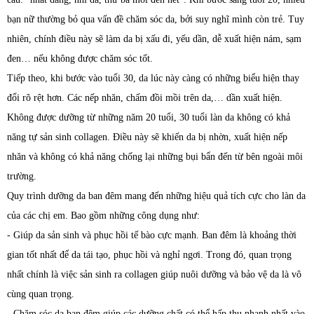
bạn nữ thường bỏ qua vấn đề chăm sóc da, bởi suy nghĩ mình còn trẻ. Tuy
nhiên, chính điều này sẽ làm da bị xấu đi, yếu dần, dễ xuất hiện nám, sạm
đen… nếu không được chăm sóc tốt.
Tiếp theo, khi bước vào tuổi 30, da lúc này càng có những biểu hiện thay
đổi rõ rệt hơn. Các nếp nhăn, chấm đồi mồi trên da,… dần xuất hiện.
Không được dưỡng từ những năm 20 tuổi, 30 tuổi làn da không có khả
năng tự sản sinh collagen. Điều này sẽ khiến da bị nhờn, xuất hiện nếp
nhăn và không có khả năng chống lại những bụi bẩn đến từ bên ngoài môi
trường.
Quy trình dưỡng da ban đêm mang đến những hiệu quả tích cực cho làn da
của các chị em. Bao gồm những công dụng như:
- Giúp da sản sinh và phục hồi tế bào cực mạnh. Ban đêm là khoảng thời
gian tốt nhất để da tái tạo, phục hồi và nghỉ ngơi. Trong đó, quan trọng
nhất chính là việc sản sinh ra collagen giúp nuôi dưỡng và bảo vệ da là vô
cùng quan trọng.
- Chăm sóc da ban đêm giúp các dưỡng chất có thể hấp thụ nhanh nhất vào