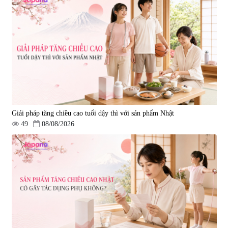
Gold 60 viên
|
13.760
|
0
580.000 đ
1.570.000 đ
Giải pháp tăng chiều cao tuổi dậy thì với sản phẩm Nhật
49
08/08/2026