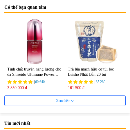
Có thể bạn quan tâm
Tinh chất truyền năng lượng cho
Trà lúa mạch hữu cơ túi lọc
da Shiseido Ultimune Power
Baisho Nhật Bản 20 túi
75ml
|
60.640
|
85.280
3.850.000 đ
161.500 đ
Xem thêm
Tin mới nhất