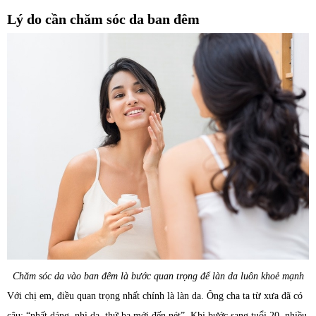
Lý do cần chăm sóc da ban đêm
Chăm sóc da vào ban đêm là bước quan trọng để làn da luôn khoẻ mạnh
Với chị em, điều quan trọng nhất chính là làn da. Ông cha ta từ xưa đã có
câu: “nhất dáng, nhì da, thứ ba mới đến nét”. Khi bước sang tuổi 20, nhiều