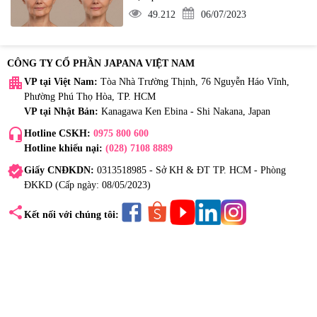
49.212
06/07/2023
CÔNG TY CỔ PHẦN JAPANA VIỆT NAM
apartment
VP tại Việt Nam:
Tòa Nhà Trường Thịnh, 76 Nguyễn Háo Vĩnh,
Phường Phú Thọ Hòa, TP. HCM
VP tại Nhật Bản:
Kanagawa Ken Ebina - Shi Nakana, Japan
headset_mic
Hotline CSKH:
0975 800 600
Hotline khiếu nại:
(028) 7108 8889
verified
Giấy CNĐKDN:
0313518985 - Sở KH & ĐT TP. HCM - Phòng
ĐKKD (Cấp ngày: 08/05/2023)
share
Kết nối với chúng tôi: