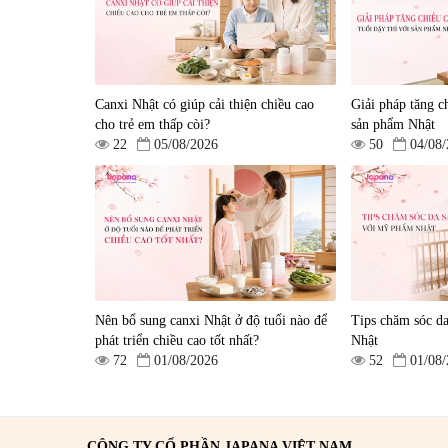
Canxi Nhật có giúp cải thiện chiều cao
Giải pháp tăng ch
Viên uống hỗ trợ giấc ngủ
Viên uống phòng ngừa &
cho trẻ em thấp còi?
sản phẩm Nhật
Fujina Sleepy Nhật Bản 80
hỗ trợ điều trị đột quỵ
22
05/08/2026
50
04/08
viên
Biken Kinase Gold 60 vi
|
13.760
|
0
580.000 đ
1.570.000 đ
Nên bổ sung canxi Nhật ở độ tuổi nào để
Tips chăm sóc d
phát triển chiều cao tốt nhất?
Nhật
72
01/08/2026
52
01/08
CÔNG TY CỔ PHẦN JAPANA VIỆT NAM