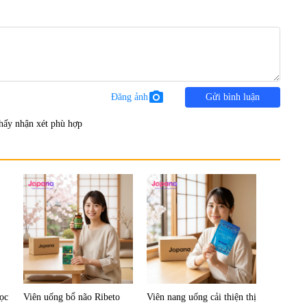
photo_camera
Đăng ảnh
Gửi bình luận
hấy nhận xét phù hợp
lọc
Viên uống bổ não Ribeto
Viên nang uống cải thiện thị