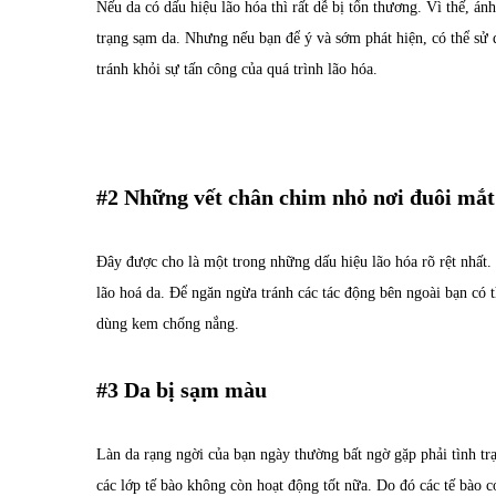
Nếu da có dấu hiệu lão hóa thì rất dễ bị tổn thương. Vì thế, án
trạng sạm da. Nhưng nếu bạn để ý và sớm phát hiện, có thể sử
tránh khỏi sự tấn công của quá trình lão hóa.
#2 Những vết chân chim nhỏ nơi đuôi mắt
Đây được cho là một trong những dấu hiệu lão hóa rõ rệt nhất.
lão hoá da. Để ngăn ngừa tránh các tác động bên ngoài bạn có 
dùng kem chống nắng.
#3 Da bị sạm màu
Làn da rạng ngời của bạn ngày thường bất ngờ gặp phải tình trạ
các lớp tế bào không còn hoạt động tốt nữa. Do đó các tế bào c