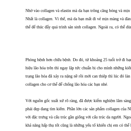
Nhờ vào collagen và elastin mà da bạn trông căng bóng và mịn 
Nhất là collagen. Vì thế, mà da bạn mất đi vẻ mịn màng và đàn
thể để thúc đẩy quá trình sản sinh collagen. Ngoài ra, có thể 
Phòng bệnh hơn chữa bệnh. Do đó, từ khoảng 25 tuổi trở đi bạ
hiệu lão hóa trên thì ngay lập tức chuẩn bị cho mình những kiế
trạng lão hóa đã xảy ra nặng nề rồi mới can thiệp thì lúc đó là
collagen cho cơ thể để chống lão hóa các bạn nhé.
Với nguồn gốc xuất xứ rõ ràng, đã được kiểm nghiệm lâm sàn
phái đẹp đang tìm kiếm. Phần lớn các sản phẩm collagen của Nh
với đặc trưng và cấu trúc gần giống với cấu trúc da người. Ngo
khả năng hấp thụ tốt cũng là những yếu tố khiến chị em có thể