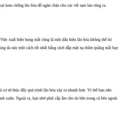
oại kem chống lão hóa để ngăn chặn cho các vết sạm lan rộng ra.
Việc xuất hiện bọng mắt cũng là một dấu hiệu lão hóa không thể bỏ
ùng da này một cách tốt nhất bằng cách đắp mặt nạ thâm quầng mắt hay
à cơ sở thúc đẩy quá trình lão hóa xảy ra nhanh hơn. Vì thế bạn nên
anh xuân. Ngoài ra, bạn nhớ phải cấp ẩm cho da bên trong cả bên ngoài.