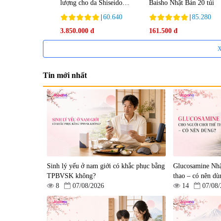
lượng cho da Shiseido
Baisho Nhật Bản 20 túi
Ultimune Power 75ml
|
60.640
|
85.280
3.850.000 đ
161.500 đ
X
Tin mới nhất
Tẩy tế bào chết Nichiei
Viên uống hỗ trợ bền thà
Bussan Nano NMN+
mạch, ngừa tai biến Elast
Peeling Gel Luxury 200g
Plus & Nattokinase Hoko
|
0
|
0
Sinh lý yếu ở nam giới có khắc phục bằng
80 viên
Glucosamine Nhậ
1.490.000 đ
980.000 đ
TPBVSK không?
thao – có nên dù
8
07/08/2026
14
07/08