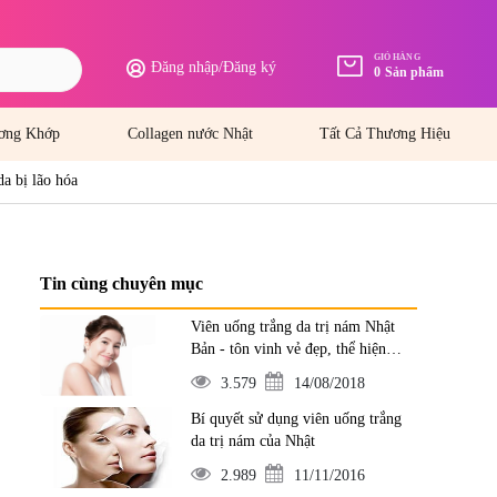
GIỎ HÀNG
Đăng nhập
/
Đăng ký
0
Sản phẩm
ơng Khớp
Collagen nước Nhật
Tất Cả Thương Hiệu
da bị lão hóa
Tin cùng chuyên mục
Viên uống trắng da trị nám Nhật
Bản - tôn vinh vẻ đẹp, thể hiện
đẳng cấp
3.579
14/08/2018
Bí quyết sử dụng viên uống trắng
da trị nám của Nhật
2.989
11/11/2016