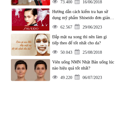
73.400
16/06/2018
Hướng dẫn cách kiểm tra hạn sử
dụng mỹ phẩm Shiseido đơn giản
nhất
62.567
29/06/2023
Đắp mặt nạ xong thì nên làm gì
tiếp theo để tốt nhất cho da?
50.043
25/08/2018
Viên uống NMN Nhật Bản uống lúc
nào hiệu quả tốt nhất?
49.220
06/07/2023