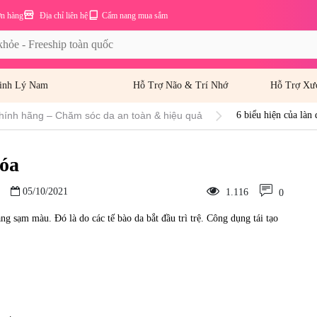
ơn hàng
Địa chỉ liên hệ
Cẩm nang mua sắm
inh Lý Nam
Hỗ Trợ Não & Trí Nhớ
Hỗ Trợ Xư
hính hãng – Chăm sóc da an toàn & hiệu quả
6 biểu hiện của làn 
hóa
05/10/2021
1.116
0
ng sạm màu. Đó là do các tế bào da bắt đầu trì trệ. Công dụng tái tạo