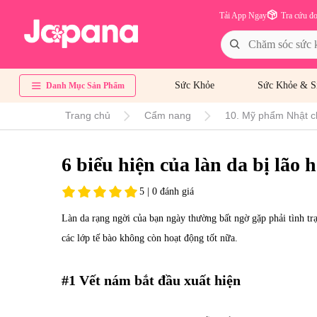
Tải App Ngay
Tra cứu đ
Sức Khỏe
Sức Khỏe & S
Danh Mục Sản Phẩm
Trang chủ
Cẩm nang
10. Mỹ phẩm Nhật c
6 biểu hiện của làn da bị lão 
5 | 0 đánh giá
Làn da rạng ngời của bạn ngày thường bất ngờ gặp phải tình trạ
các lớp tế bào không còn hoạt động tốt nữa.
#1 Vết nám bắt đầu xuất hiện