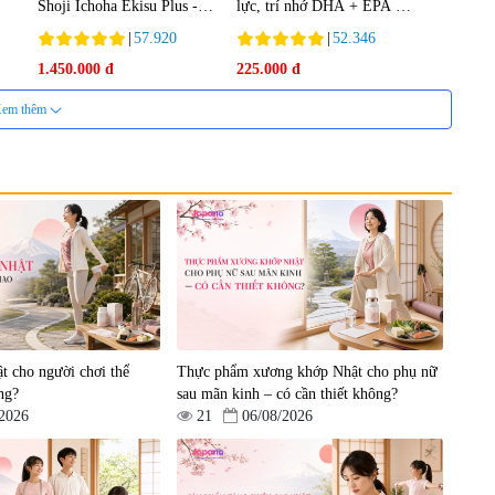
Shoji Ichoha Ekisu Plus -
lực, trí nhớ DHA + EPA +
90 viên
Flaxseed Oil 30 viên/gói -
|
57.920
|
52.346
Date 02/2027
1.450.000 đ
225.000 đ
em thêm
nh
Viên uống bổ gan Ribeto
Viên uống hỗ trợ cải thiện
in
Shoji Hepaclean 60 viên
thoát vị đĩa đệm Kyoto Has
en
30 viên
|
543.205
|
14.560
t cho người chơi thể
Thực phẩm xương khớp Nhật cho phụ nữ
690.000 đ
1.600.000 đ
ng?
sau mãn kinh – có cần thiết không?
/2026
21
06/08/2026