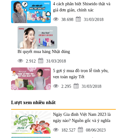
4 cách phân biệt Shiseido thật và
giả đơn giản, chính xác
38.698
31/03/2018
Bí quyết mua hàng Nhật đúng
2.912
31/03/2018
5 gợi ý mua đồ trọn lễ tình yêu,
vẹn toàn ngày Tết
2.295
31/03/2018
Lượt xem nhiều nhất
Ngày Gia đình Việt Nam 2023 là
ngày nào? Nguồn gốc và ý nghĩa
182.527
08/06/2023