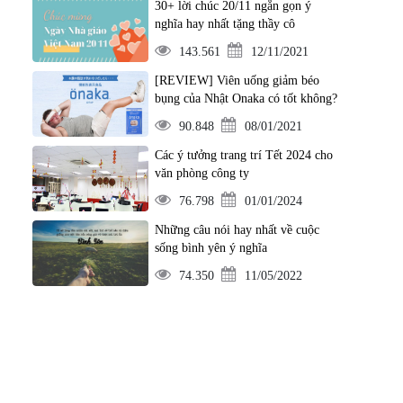
30+ lời chúc 20/11 ngắn gọn ý
nghĩa hay nhất tặng thầy cô
143.561
12/11/2021
[REVIEW] Viên uống giảm béo
bụng của Nhật Onaka có tốt không?
90.848
08/01/2021
Các ý tưởng trang trí Tết 2024 cho
văn phòng công ty
76.798
01/01/2024
Những câu nói hay nhất về cuộc
sống bình yên ý nghĩa
74.350
11/05/2022