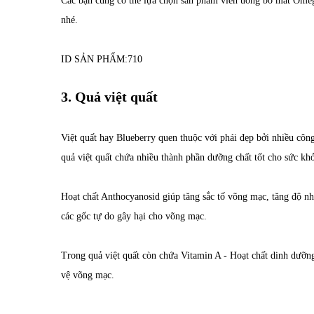
Các bạn cũng có thể lựa chọn sản phẩm viên uống bổ mắt Omeg
nhé.
ID SẢN PHẨM:
710
3. Quả việt quất
Việt quất hay Blueberry quen thuộc với phái đẹp bởi nhiều cô
quả việt quất chứa nhiều thành phần dưỡng chất tốt cho sức khỏ
Hoạt chất Anthocyanosid giúp tăng sắc tố võng mạc, tăng độ nhạ
các gốc tự do gây hại cho võng mạc.
Trong quả việt quất còn chứa Vitamin A - Hoạt chất dinh dưỡn
vệ võng mạc.