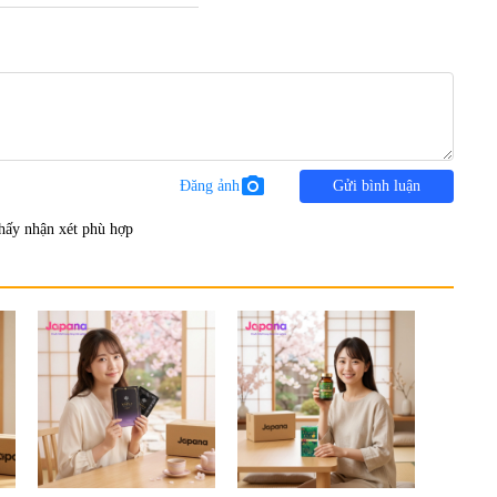
photo_camera
Đăng ảnh
Gửi bình luận
hấy nhận xét phù hợp