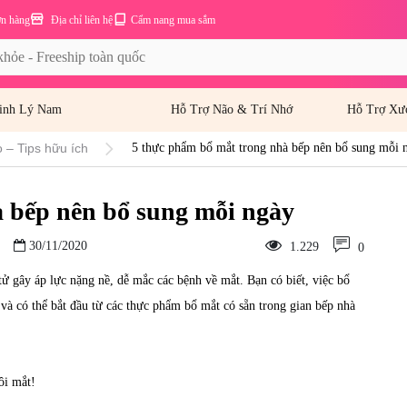
ơn hàng
Địa chỉ liên hệ
Cẩm nang mua sắm
inh Lý Nam
Hỗ Trợ Não & Trí Nhớ
Hỗ Trợ Xư
 – Tips hữu ích
5 thực phẩm bổ mắt trong nhà bếp nên bổ sung mỗi 
à bếp nên bổ sung mỗi ngày
30/11/2020
1.229
0
 tử gây áp lực nặng nề, dễ mắc các bệnh về mắt. Bạn có biết, việc bổ
à có thể bắt đầu từ các thực phẩm bổ mắt có sẵn trong gian bếp nhà
ôi mắt!