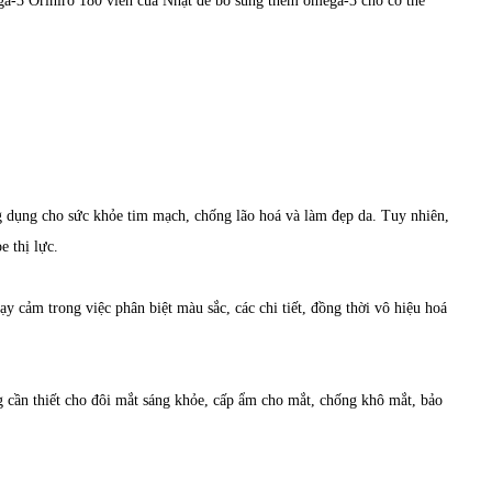
a-3 Orihiro 180 viên của Nhật để bổ sung thêm omega-3 cho cơ thể
ng dụng cho sức khỏe tim mạch, chống lão hoá và làm đẹp da. Tuy nhiên,
e thị lực.
y cảm trong việc phân biệt màu sắc, các chi tiết, đồng thời vô hiệu hoá
g cần thiết cho đôi mắt sáng khỏe, cấp ẩm cho mắt, chống khô mắt, bảo