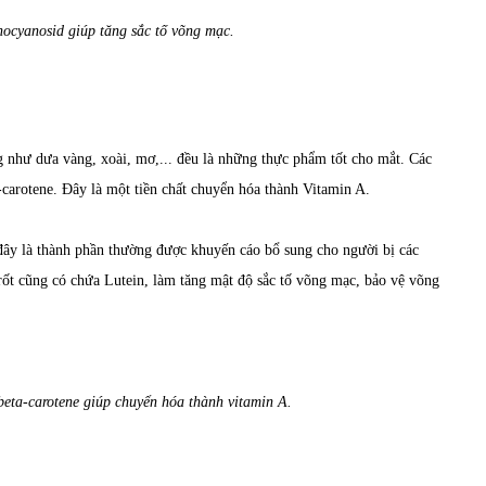
hocyanosid giúp tăng sắc tố võng mạc.
ng như dưa vàng, xoài, mơ,... đều là những thực phẩm tốt cho mắt. Các
-carotene. Đây là một tiền chất chuyển hóa thành Vitamin A.
 đây là thành phần thường được khuyến cáo bổ sung cho người bị các
rốt cũng có chứa Lutein, làm tăng mật độ sắc tố võng mạc, bảo vệ võng
 beta-carotene giúp chuyển hóa thành vitamin A.