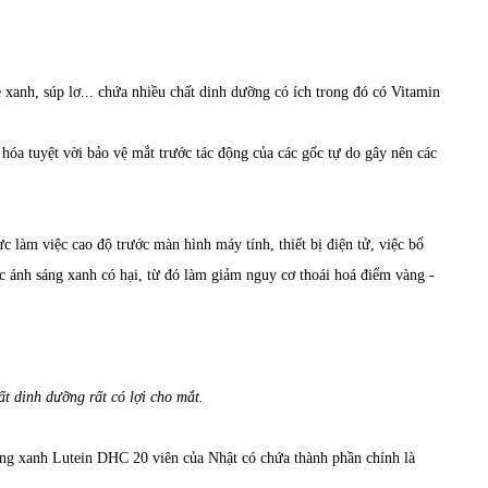
 xanh, súp lơ... chứa nhiều chất dinh dưỡng có ích trong đó có Vitamin
óa tuyệt vời bảo vệ mắt trước tác động của các gốc tự do gây nên các
c làm việc cao độ trước màn hình máy tính, thiết bị điện tử, việc bổ
c ánh sáng xanh có hại, từ đó làm giảm nguy cơ thoái hoá điểm vàng -
t dinh dưỡng rất có lợi cho mắt.
ng xanh Lutein DHC 20 viên của Nhật có chứa thành phần chính là