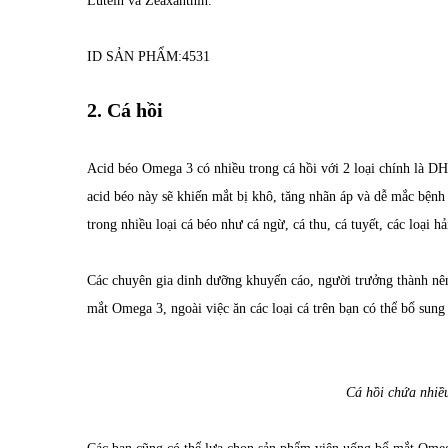
Lutein và Zeaxanthin.
ID SẢN PHẨM:
4531
2. Cá hồi
Acid béo Omega 3 có nhiều trong cá hồi với 2 loại chính là D
acid béo này sẽ khiến mắt bị khô, tăng nhãn áp và dễ mắc bệnh
trong nhiều loại cá béo như cá ngừ, cá thu, cá tuyết, các loại hả
Các chuyên gia dinh dưỡng khuyến cáo, người trưởng thành nên
mắt Omega 3, ngoài việc ăn các loại cá trên bạn có thể bổ sung
Cá hồi chứa nhiều