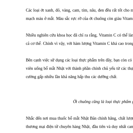
Các loại ớt xanh, đỏ, vàng, cam, tím, nâu, đen đều rất tốt cho 
mạch máu ở mắt. Màu sắc rực rỡ của ớt chuông còn giàu Vitamin
Nhiều nghiên cứu khoa học đã chỉ ra rằng, Vitamin C có thể l
cả cơ thể. Chính vì vậy, với hàm lượng Vitamin C khá cao tron
Bên cạnh việc sử dụng các loại thực phẩm trên đây, bạn còn có
viên uống bổ mắt Nhật với thành phần chính chủ yếu từ các thự
cường gấp nhiều lần khả năng hấp thu các dưỡng chất.
Ớt chuông cũng là loại thực phẩm 
Nhắc đến nơi mua thuốc bổ mắt Nhật Bản chính hãng, chất lượn
thương mại điện tử chuyên hàng Nhật, đầu tiên và duy nhất c