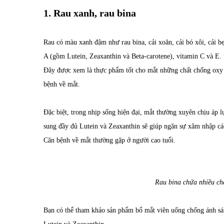
1. Rau xanh, rau bina
Rau có màu xanh đậm như rau bina, cải xoăn, cải bó xôi, cải bẹ
A (gồm Lutein, Zeaxanthin và Beta-carotene), vitamin C và E.
Đây được xem là thực phẩm tốt cho mắt những chất chống oxy h
bệnh về mắt.
Đặc biệt, trong nhịp sống hiện đại, mắt thường xuyên chịu áp lự
sung đầy đủ Lutein và Zeaxanthin sẽ giúp ngăn sự xâm nhập cá
Căn bệnh về mắt thường gặp ở người cao tuổi.
Rau bina chứa nhiều chấ
Bạn có thể tham khảo sản phẩm bổ mắt viên uống chống ánh sá