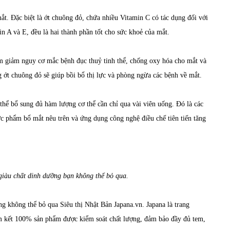
mắt. Đặc biệt là ớt chuông đỏ, chứa nhiều Vitamin C có tác dụng đối với
 A và E, đều là hai thành phần tốt cho sức khoẻ của mắt.
àm giảm nguy cơ mắc bệnh đục thuỷ tinh thể, chống oxy hóa cho mắt và
g ớt chuông đỏ sẽ giúp bồi bổ thị lực và phòng ngừa các bệnh về mắt.
 thể bổ sung đủ hàm lượng cơ thể cần chỉ qua vài viên uống. Đó là các
c phẩm bổ mắt nêu trên và ứng dụng công nghệ điều chế tiên tiến tăng
giàu chất dinh dưỡng bạn không thể bỏ qua.
g không thể bỏ qua Siêu thị Nhật Bản Japana.vn. Japana là trang
am kết 100% sản phẩm được kiểm soát chất lượng, đảm bảo đầy đủ tem,