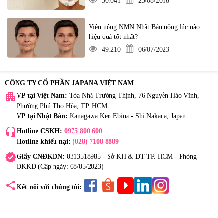
50.041
25/08/2018
Viên uống NMN Nhật Bản uống lúc nào
hiệu quả tốt nhất?
49.210
06/07/2023
CÔNG TY CỔ PHẦN JAPANA VIỆT NAM
apartment
VP tại Việt Nam:
Tòa Nhà Trường Thịnh, 76 Nguyễn Háo Vĩnh,
Phường Phú Thọ Hòa, TP. HCM
VP tại Nhật Bản:
Kanagawa Ken Ebina - Shi Nakana, Japan
headset_mic
Hotline CSKH:
0975 800 600
Hotline khiếu nại:
(028) 7108 8889
verified
Giấy CNĐKDN:
0313518985 - Sở KH & ĐT TP. HCM - Phòng
ĐKKD (Cấp ngày: 08/05/2023)
share
Kết nối với chúng tôi: