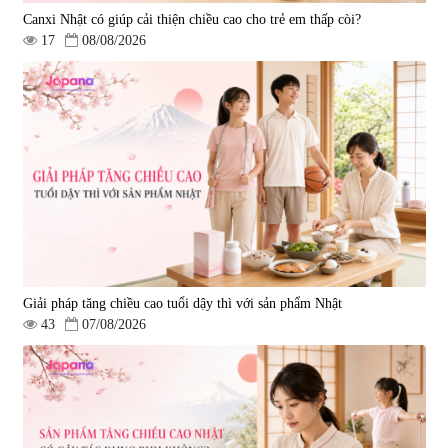
Canxi Nhật có giúp cải thiện chiều cao cho trẻ em thấp còi?
17
08/08/2026
Viên uống hỗ trợ giấc ngủ Fujina
Viên uống phòng ngừa & hỗ trợ
Sleepy Nhật Bản 80 viên
điều trị đột quỵ Biken Kinase
Gold 60 viên
|
13.760
|
0
580.000 đ
1.570.000 đ
Giải pháp tăng chiều cao tuổi dậy thì với sản phẩm Nhật
43
07/08/2026