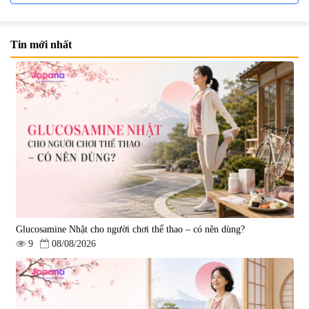
Tin mới nhất
Viên uống bổ não Ribeto Shoji
Viên nang uống cải thiện thị lực,
Ichoha Ekisu Plus - 90 viên
trí nhớ DHA + EPA + Flaxseed
Oil 30 viên/gói - Date 02/2027
|
57.920
|
52.346
1.450.000 đ
225.000 đ
Glucosamine Nhật cho người chơi thể thao – có nên dùng?
9
08/08/2026
Tẩy tế bào chết Nichiei Bussan
Viên uống hỗ trợ bền thành
Nano NMN+ Peeling Gel
mạch, ngừa tai biến Elastin Plus