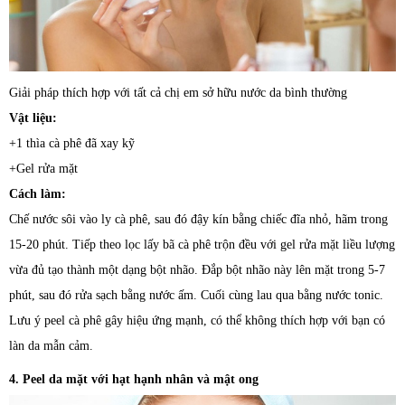
Giải pháp thích hợp với tất cả chị em sở hữu nước da bình thường
Vật liệu:
+1 thìa cà phê đã xay kỹ
+Gel rửa mặt
Cách làm:
Chế nước sôi vào ly cà phê, sau đó đậy kín bằng chiếc đĩa nhỏ, hãm trong
15-20 phút. Tiếp theo lọc lấy bã cà phê trộn đều với gel rửa mặt liều lượng
vừa đủ tạo thành một dạng bột nhão. Đắp bột nhão này lên mặt trong 5-7
phút, sau đó rửa sạch bằng nước ấm. Cuối cùng lau qua bằng nước tonic.
Lưu ý peel cà phê gây hiệu ứng mạnh, có thể không thích hợp với bạn có
làn da mẫn cảm.
4. Peel da mặt với hạt hạnh nhân và mật ong