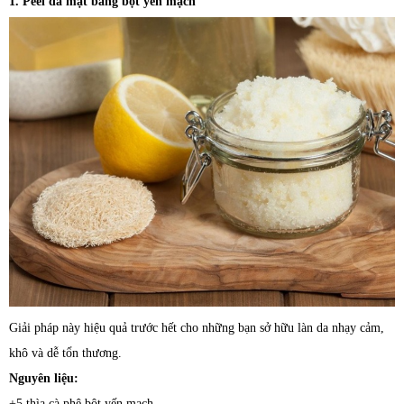
1. Peel da mặt bằng bột yến mạch
Giải pháp này hiệu quả trước hết cho những bạn sở hữu làn da nhạy cảm,
khô và dễ tổn thương.
Nguyên liệu:
+5 thìa cà phê bột yến mạch