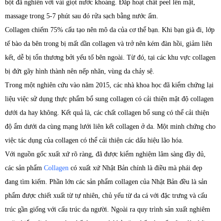
bột đã nghiền với vài giọt nước khoáng. Đắp hoạt chất peel lên mặt,
massage trong 5-7 phút sau đó rửa sạch bằng nước ấm.
Collagen chiếm 75% cấu tạo nên mô da của cơ thể bạn. Khi bạn già đi, lớp
tế bào da bên trong bị mất dần collagen và trở nên kém đàn hồi, giảm liên
kết, dễ bị tổn thương bởi yếu tố bên ngoài. Từ đó, tại các khu vực collagen
bị đứt gãy hình thành nên nếp nhăn, vùng da chảy sệ.
Trong một nghiên cứu vào năm 2015, các nhà khoa học đã kiểm chứng lại
liệu việc sử dụng thực phẩm bổ sung collagen có cải thiện mật độ collagen
dưới da hay không. Kết quả là, các chất collagen bổ sung có thể cải thiện
độ ẩm dưới da cùng mạng lưới liên kết collagen ở da. Một minh chứng cho
việc tác dụng của collagen có thể cải thiện các dấu hiệu lão hóa.
Với nguồn gốc xuất xứ rõ ràng, đã được kiểm nghiệm lâm sàng đầy đủ,
các sản phẩm
Collagen
có xuất xứ Nhật Bản chính là điều mà phái đẹp
đang tìm kiếm. Phần lớn các sản phẩm collagen của Nhật Bản đều là sản
phẩm được chiết xuất từ tự nhiên, chủ yếu từ da cá với đặc trưng và cấu
trúc gần giống với cấu trúc da người. Ngoài ra quy trình sản xuất nghiêm