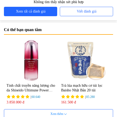
Không tìm thấy nhận xét phù hợp
Xem tất cả đánh giá
Viết đánh giá
Có thể bạn quan tâm
Tinh chất truyền năng lượng cho
Trà lúa mạch hữu cơ túi lọc
da Shiseido Ultimune Power
Baisho Nhật Bản 20 túi
75ml
|
60.640
|
85.280
3.850.000 đ
161.500 đ
Xem thêm