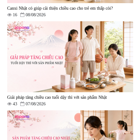
Canxi Nhật có giúp cải thiện chiều cao cho trẻ em thấp còi?
16
08/08/2026
Viên uống hỗ trợ giấc ngủ Fujina
Viên uống phòng ngừa & hỗ trợ
Sleepy Nhật Bản 80 viên
điều trị đột quỵ Biken Kinase
Gold 60 viên
|
13.760
|
0
580.000 đ
1.570.000 đ
Giải pháp tăng chiều cao tuổi dậy thì với sản phẩm Nhật
43
07/08/2026