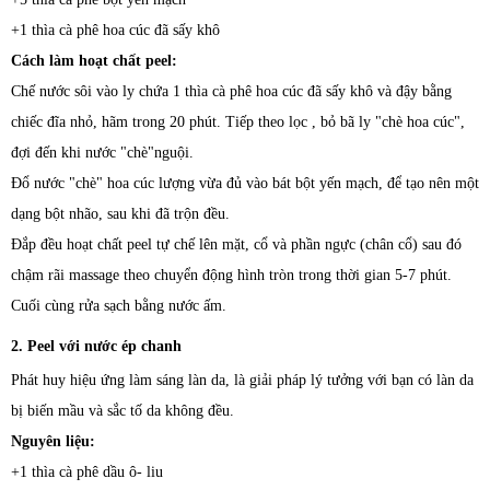
+1 thìa cà phê hoa cúc đã sấy khô
Cách làm hoạt chất peel:
Chế nước sôi vào ly chứa 1 thìa cà phê hoa cúc đã sấy khô và đậy bằng
chiếc đĩa nhỏ, hãm trong 20 phút. Tiếp theo lọc , bỏ bã ly "chè hoa cúc",
đợi đến khi nước "chè"nguội.
Đổ nước "chè" hoa cúc lượng vừa đủ vào bát bột yến mạch, để tạo nên một
dạng bột nhão, sau khi đã trộn đều.
Đắp đều hoạt chất peel tự chế lên mặt, cổ và phần ngực (chân cổ) sau đó
chậm rãi massage theo chuyển động hình tròn trong thời gian 5-7 phút.
Cuối cùng rửa sạch bằng nước ấm.
2. Peel với nước ép chanh
Phát huy hiệu ứng làm sáng làn da, là giải pháp lý tưởng với bạn có làn da
bị biến mầu và sắc tố da không đều.
Nguyên liệu:
+1 thìa cà phê dầu ô- liu