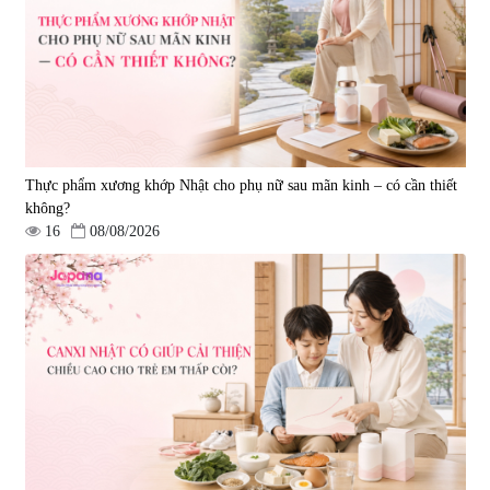
Luxury 200g
& Nattokinase Hokoen 80 viên
|
0
|
0
1.490.000 đ
980.000 đ
Thực phẩm xương khớp Nhật cho phụ nữ sau mãn kinh – có cần thiết
không?
16
08/08/2026
Viên uống bổ gan Ribeto Shoji
Viên uống hỗ trợ cải thiện thoát
Hepaclean 60 viên
vị đĩa đệm Kyoto Has 30 viên
|
543.205
|
14.560
690.000 đ
1.600.000 đ