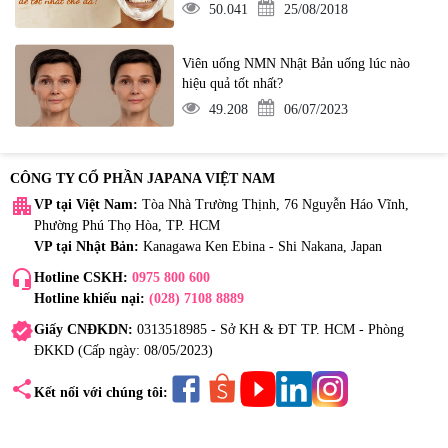
50.041
25/08/2018
Viên uống NMN Nhật Bản uống lúc nào
hiệu quả tốt nhất?
49.208
06/07/2023
CÔNG TY CỔ PHẦN JAPANA VIỆT NAM
apartment
VP tại Việt Nam:
Tòa Nhà Trường Thịnh, 76 Nguyễn Háo Vĩnh,
Phường Phú Thọ Hòa, TP. HCM
VP tại Nhật Bản:
Kanagawa Ken Ebina - Shi Nakana, Japan
headset_mic
Hotline CSKH:
0975 800 600
Hotline khiếu nại:
(028) 7108 8889
verified
Giấy CNĐKDN:
0313518985 - Sở KH & ĐT TP. HCM - Phòng
ĐKKD (Cấp ngày: 08/05/2023)
share
Kết nối với chúng tôi: