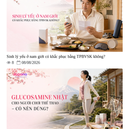
Viên uống bổ não Ribeto Shoji
Viên nang uống cải thiện thị lực,
Ichoha Ekisu Plus - 90 viên
trí nhớ DHA + EPA + Flaxseed
Oil 30 viên/gói - Date 02/2027
|
57.920
|
52.346
1.450.000 đ
225.000 đ
Sinh lý yếu ở nam giới có khắc phục bằng TPBVSK không?
8
08/08/2026
Tẩy tế bào chết Nichiei Bussan
Viên uống hỗ trợ bền thành
Nano NMN+ Peeling Gel
mạch, ngừa tai biến Elastin Plus
Luxury 200g
& Nattokinase Hokoen 80 viên
|
0
|
0
1.490.000 đ
980.000 đ