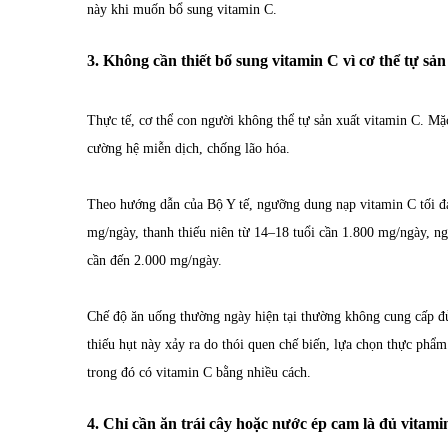
này khi muốn bổ sung vitamin C.
3. Không cần thiết bổ sung vitamin C vì cơ thể tự sả
Thực tế, cơ thể con người không thể tự sản xuất vitamin C. Mặ
cường hệ miễn dịch, chống lão hóa.
Theo hướng dẫn của Bộ Y tế, ngưỡng dung nạp vitamin C tối đa 
mg/ngày, thanh thiếu niên từ 14–18 tuổi cần 1.800 mg/ngày, ngư
cần đến 2.000 mg/ngày.
Chế độ ăn uống thường ngày hiện tại thường không cung cấp đủ
thiếu hụt này xảy ra do thói quen chế biến, lựa chọn thực phẩ
trong đó có vitamin C bằng nhiều cách.
4. Chỉ cần ăn trái cây hoặc nước ép cam là đủ vitami