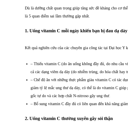
Dù là dưỡng chất quan trọng giúp tăng sức đề kháng cho cơ th
là 5 quan điểm sai lầm thường gặp nhất.
1. Uống vitamin C mỗi ngày khiến bạn bị đau dạ dày
Kết quả nghiên cứu của các chuyên gia công tác tại Đại học Y
– Thiếu vitamin C (do ăn uống không đầy đủ, do nhu cầu vi
cả các dạng viêm dạ dày (do nhiễm trùng, do hóa chất hay 
– Chế độ ăn với những thực phẩm giàu vitamin C có tác dụn
giảm tỷ lệ mắc ung thư dạ dày, có thể là do vitamin C giú
gốc tự do và các hợp chất N-nitroso gây ung thư.
– Bổ sung vitamin C đầy đủ có liên quan đến khả năng giảm 
2. Uống vitamin C thường xuyên gây sỏi thận