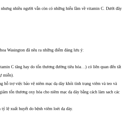
ể nhưng nhiều người vẫn còn có những hiểu lầm về vitamin C. Dưới đây
 khoa Wasington đã nêu ra những điểm đáng lưu ý:
tamin C tăng hay do tổn thương đường tiêu hóa…) có liên quan đến tất
tự miễn).
g hỗ trợ việc bảo vệ niêm mạc dạ dày khỏi tình trạng viêm và teo và
p giảm tổn thương oxy hóa cho niêm mạc dạ dày bằng cách làm sach các
tỷ lệ xuất huyết do bệnh viêm loét dạ dày.