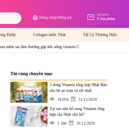
GIỎ HÀNG
Đăng nhập
/
Đăng ký
0
Sản phẩm
ơng Khớp
Collagen nước Nhật
Tất Cả Thương Hiệu
uan niệm sai lầm thường gặp khi uống vitamin C
Tin cùng chuyên mục
3 dòng Vitamin tổng hợp Nhật Bản
cho bé an toàn và tốt nhất
18.054
31/12/2020
Tại sao nên bổ sung Vitamin tổng
hợp của Nhật cho bé?
1.348
31/12/2020