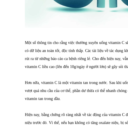
Một số thông tin cho rằng việc thường xuyên uống vitamin C sẽ
có dữ liệu an toàn tốt, độc tính thấp. Các tài liệu về tác dụn
rút ra từ những báo cáo ca bệnh riêng lẻ. Cho đến hiện nay, v
vitamin C liều cao (lên đến 10g/ngày ở người lớn) sẽ gây sỏi t
Hơn nữa, vitamin C là một vitamin tan trong nước. Sau khi uố
vượt quá nhu cầu của cơ thể, phần dư thừa có thể nhanh chóng 
vitamin tan trong dầu.
Hiện nay, bằng chứng rõ ràng nhất về tác động của vitamin C đố
niệu trước đó. Vì thế, nếu bạn không có tăng oxalate niệu, bị sỏ