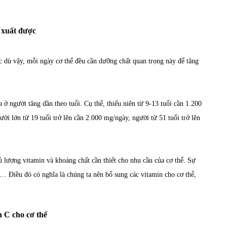
n xuất được
c dù vậy, mỗi ngày cơ thể đều cần dưỡng chất quan trọng này để tăng
ở người tăng dần theo tuổi. Cụ thể, thiếu niên từ 9-13 tuổi cần 1.200
ời lớn từ 19 tuổi trở lên cần 2.000 mg/ngày, người từ 51 tuổi trở lên
 lượng vitamin và khoáng chất cần thiết cho nhu cầu của cơ thể. Sự
m… Điều đó có nghĩa là chúng ta nên bổ sung các vitamin cho cơ thể,
n C cho cơ thể