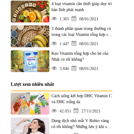
4 loại vitamin cần thiết giúp duy trì
bản lĩnh phái mạnh
1.365
08/01/2021
3 thành phần quan trọng thường có
trong các loại Vitamin tổng hợp của
Nhật
1.447
08/01/2021
Kẹo Vitamin tổng hợp cho bé của
Nhật có tốt không?
3.846
08/01/2021
Lượt xem nhiều nhất
Cách uống kết hợp DHC Vitamin C
và DHC trắng da
42.051
27/11/2021
Dung dịch nhỏ mắt V Rohto vàng
có tốt không? Những lưu ý khi sử
dụng