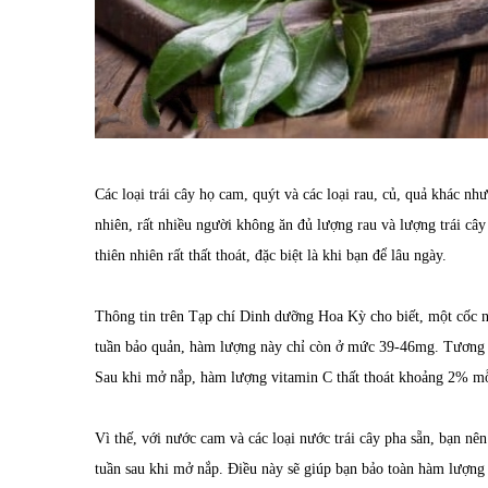
Các loại trái cây họ cam, quýt và các loại rau, củ, quả khác n
nhiên, rất nhiều người không ăn đủ lượng rau và lượng trái câ
thiên nhiên rất thất thoát, đặc biệt là khi bạn để lâu ngày.
Thông tin trên Tạp chí Dinh dưỡng Hoa Kỳ cho biết, một cốc 
tuần bảo quản, hàm lượng này chỉ còn ở mức 39-46mg. Tương tự
Sau khi mở nắp, hàm lượng vitamin C thất thoát khoảng 2% mỗ
Vì thế, với nước cam và các loại nước trái cây pha sẵn, bạn nên
tuần sau khi mở nắp. Điều này sẽ giúp bạn bảo toàn hàm lượng