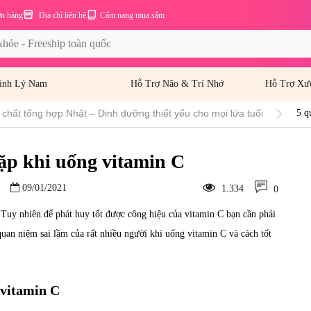
ơn hàng
Địa chỉ liên hệ
Cẩm nang mua sắm
inh Lý Nam
Hỗ Trợ Não & Trí Nhớ
Hỗ Trợ Xư
 chất tổng hợp Nhật – Dinh dưỡng thiết yếu cho mọi lứa tuổi
5 q
ặp khi uống vitamin C
09/01/2021
1.334
0
 Tuy nhiên để phát huy tốt được công hiệu của vitamin C bạn cần phải
uan niệm sai lầm của rất nhiều người khi uống vitamin C và cách tốt
 vitamin C