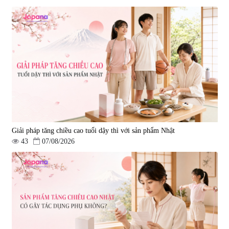
Viên uống hỗ trợ giấc ngủ Fujina
Viên uống phòng ngừa & hỗ trợ
Sleepy Nhật Bản 80 viên
điều trị đột quỵ Biken Kinase
Gold 60 viên
|
13.760
|
0
580.000 đ
1.570.000 đ
Giải pháp tăng chiều cao tuổi dậy thì với sản phẩm Nhật
43
07/08/2026