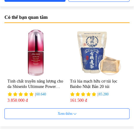
Có thể bạn quan tâm
Tinh chất truyền năng lượng cho
Trà lúa mạch hữu cơ túi lọc
da Shiseido Ultimune Power
Baisho Nhật Bản 20 túi
75ml
|
60.640
|
85.280
3.850.000 đ
161.500 đ
Xem thêm