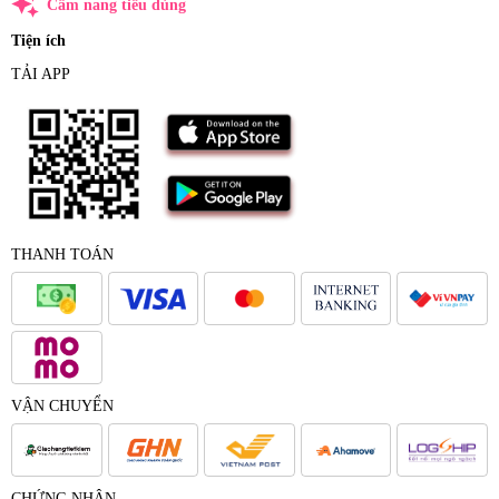
auto_awesome
Cẩm nang tiêu dùng
Tiện ích
TẢI APP
THANH TOÁN
VẬN CHUYỂN
CHỨNG NHẬN