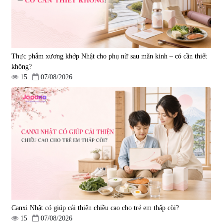
Thực phẩm xương khớp Nhật cho phụ nữ sau mãn kinh – có cần thiết
không?
15
07/08/2026
Viên uống bổ gan Ribeto Shoji
Viên uống hỗ trợ cải thiện thoát
Hepaclean 60 viên
vị đĩa đệm Kyoto Has 30 viên
|
543.205
|
14.560
690.000 đ
1.600.000 đ
Canxi Nhật có giúp cải thiện chiều cao cho trẻ em thấp còi?
15
07/08/2026