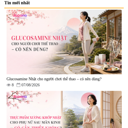
Tin mới nhất
Viên uống bổ não Ribeto Shoji
Viên nang uống cải thiện thị lực,
Ichoha Ekisu Plus - 90 viên
trí nhớ DHA + EPA + Flaxseed
Oil 30 viên/gói - Date 02/2027
|
57.920
|
52.346
1.450.000 đ
225.000 đ
Glucosamine Nhật cho người chơi thể thao – có nên dùng?
8
07/08/2026
Tẩy tế bào chết Nichiei Bussan
Viên uống hỗ trợ bền thành
Nano NMN+ Peeling Gel
mạch, ngừa tai biến Elastin Plus
Luxury 200g
& Nattokinase Hokoen 80 viên
|
0
|
0
1.490.000 đ
980.000 đ