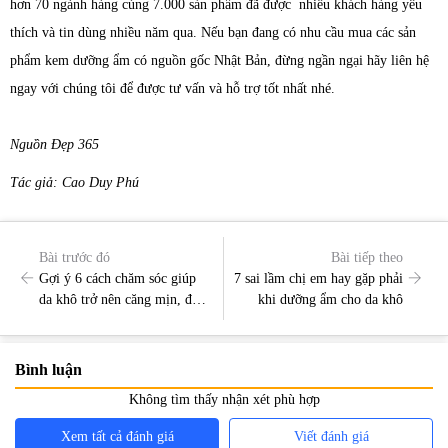
hơn 70 ngành hàng cùng 7.000 sản phẩm đã được nhiều khách hàng yêu
thích và tin dùng nhiều năm qua. Nếu bạn đang có nhu cầu mua các sản
phẩm kem dưỡng ẩm có nguồn gốc Nhật Bản, đừng ngần ngại hãy liên hệ
ngay với chúng tôi để được tư vấn và hỗ trợ tốt nhất nhé.
Nguồn Đẹp 365
Tác giả: Cao Duy Phú
Bài trước đó
Bài tiếp theo
Gợi ý 6 cách chăm sóc giúp
7 sai lầm chị em hay gặp phải
da khô trở nên căng mịn, đàn
khi dưỡng ẩm cho da khô
hồi đúng chuẩn Nhật Bản
Bình luận
Không tìm thấy nhận xét phù hợp
Xem tất cả đánh giá
Viết đánh giá