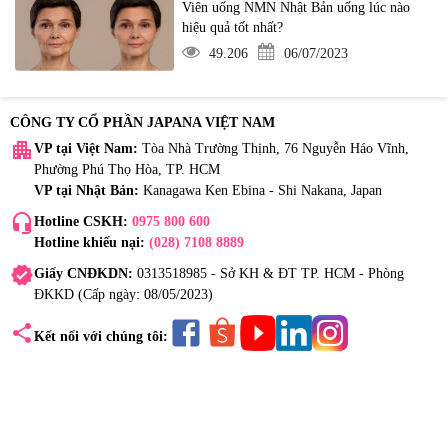
Viên uống NMN Nhật Bản uống lúc nào
hiệu quả tốt nhất?
49.206
06/07/2023
CÔNG TY CỔ PHẦN JAPANA VIỆT NAM
apartment
VP tại Việt Nam:
Tòa Nhà Trường Thịnh, 76 Nguyễn Háo Vĩnh,
Phường Phú Thọ Hòa, TP. HCM
VP tại Nhật Bản:
Kanagawa Ken Ebina - Shi Nakana, Japan
headset_mic
Hotline CSKH:
0975 800 600
Hotline khiếu nại:
(028) 7108 8889
verified
Giấy CNĐKDN:
0313518985 - Sở KH & ĐT TP. HCM - Phòng
ĐKKD (Cấp ngày: 08/05/2023)
share
Kết nối với chúng tôi: