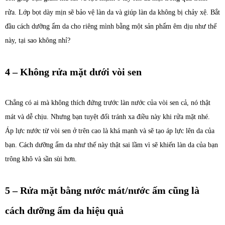
rửa. Lớp bọt dày mịn sẽ bảo vệ làn da và giúp làn da không bị chảy xệ. Bắt
đầu cách dưỡng ẩm da cho riêng mình bằng một sản phẩm êm dịu như thế
này, tại sao không nhỉ?
4 – Không rửa mặt dưới vòi sen
Chẳng có ai mà không thích đứng trước làn nước của vòi sen cả, nó thật
mát và dễ chịu. Nhưng bạn tuyệt đối tránh xa điều này khi rửa mặt nhé.
Áp lực nước từ vòi sen ở trên cao là khá mạnh và sẽ tạo áp lực lên da của
bạn. Cách dưỡng ẩm da như thế này thật sai lầm vì sẽ khiến làn da của bạn
trông khô và sần sùi hơn.
5 – Rửa mặt bằng nước mát/nước ấm cũng là
cách dưỡng ẩm da hiệu quả