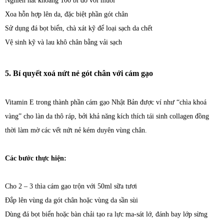
Nghiền nát khoảng 100 bí đỏ với muối
Xoa hỗn hợp lên da, đặc biệt phần gót chân
Sử dụng đá bọt biển, chà xát kỹ để loại sạch da chết
Vệ sinh kỹ và lau khô chân bằng vải sạch
5. Bí quyết xoá nứt nẻ gót chân với cám gạo
Vitamin E trong thành phần cám gạo Nhật Bản được ví như “chìa khoá
vàng” cho làn da thô ráp, bởi khả năng kích thích tái sinh collagen đồng
thời làm mờ các vết nứt nẻ kém duyên vùng chân.
Các bước thực hiện:
Cho 2 – 3 thìa cám gạo trộn với 50ml sữa tươi
Đắp lên vùng da gót chân hoặc vùng da sần sùi
Dùng đá bọt biển hoặc bàn chải tạo ra lực ma-sát lớ, đánh bay lớp sừng