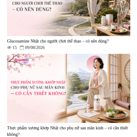
Glucosamine Nhật cho người chơi thể thao – có nên dùng?
15
09/08/2026
Viên uống hỗ trợ giấc ngủ Fujina
Viên uống phòng ngừa & hỗ trợ
Sleepy Nhật Bản 80 viên
điều trị đột quỵ Biken Kinase
Gold 60 viên
|
13.760
|
0
580.000 đ
1.570.000 đ
Thực phẩm xương khớp Nhật cho phụ nữ sau mãn kinh – có cần thiết
không?