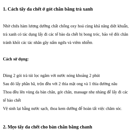
1. Cách tẩy da chết ở gót chân bằng trà xanh
Nhờ chứa hàm lượng dưỡng chất chống oxy hoá cùng khả năng diệt khuẩn,
trà xanh có tác dụng lấy đi các tế bào da chết bị bong tróc, bảo vệ đôi chân
tránh khỏi các tác nhân gây nấm ngứa và viêm nhiễm.
Cách sử dụng:
Dùng 2 gói trà túi lọc ngâm với nước nóng khoảng 2 phút
Sau đó lấy phần bã, trộn đều với 2 thìa mật ong và 1 thìa đường nâu
Thoa đều lên vùng da bàn chân, gót chân, massage nhẹ nhàng để lấy đi các
tế bào chết
Vệ sinh lại bằng nước sạch, thoa kem dưỡng để hoàn tất việc chăm sóc.
2. Mẹo tẩy da chết cho bàn chân bằng chanh