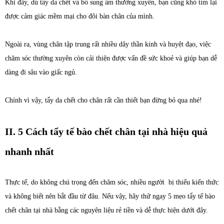
Khi đấy, dù tẩy da chết và bổ sung ẩm thường xuyên, bạn cũng khó tìm lại
được cảm giác mềm mại cho đôi bàn chân của mình.
Ngoài ra, vùng chân tập trung rất nhiều dây thần kinh và huyệt đạo, việc
chăm sóc thường xuyên còn cải thiện được vấn đề sức khoẻ và giúp bạn dễ
dàng đi sâu vào giấc ngủ.
Chính vì vậy, tẩy da chết cho chân rất cần thiết bạn đừng bỏ qua nhé!
II. 5 Cách tẩy tế bào chết chân tại nhà hiệu quả
nhanh nhất
Thực tế, do không chú trọng đến chăm sóc, nhiều người bị thiếu kiến thức
và không biết nên bắt đầu từ đâu. Nếu vậy, hãy thử ngay 5 mẹo tẩy tế bào
chết chân tại nhà bằng các nguyên liệu rẻ tiền và dễ thực hiện dưới đây.