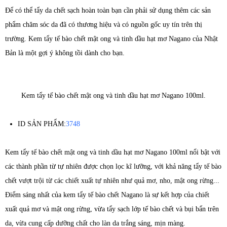
Để có thể tẩy da chết sạch hoàn toàn bạn cần phải sử dụng thêm các sản
phẩm chăm sóc da đã có thương hiệu và có nguồn gốc uy tín trên thị
trường. Kem tẩy tế bào chết mật ong và tinh dầu hạt mơ Nagano của Nhật
Bản là một gợi ý không tồi dành cho bạn.
Kem tẩy tế bào chết mật ong và tinh dầu hạt mơ Nagano 100ml.
ID SẢN PHẨM:
3748
Kem tẩy tế bào chết mật ong và tinh dầu hạt mơ Nagano 100ml nổi bật với
các thành phần từ tự nhiên được chọn lọc kĩ lưỡng, với khả năng tẩy tế bào
chết vượt trội từ các chiết xuất tự nhiên như quả mơ, nho, mật ong rừng...
Điểm sáng nhất của kem tẩy tế bào chết Nagano là sự kết hợp của chiết
xuất quả mơ và mật ong rừng, vừa tẩy sạch lớp tế bào chết và bụi bẩn trên
da, vừa cung cấp dưỡng chất cho làn da trắng sáng, mịn màng.