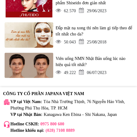
phẩm Shiseido đơn giản nhất
62.570
29/06/2023
Đắp mặt nạ xong thì nên làm gì tiếp theo để
tốt nhất cho da?
50.043
25/08/2018
Viên uống NMN Nhật Bản uống lúc nào
hiệu quả tốt nhất?
49.222
06/07/2023
CÔNG TY CỔ PHẦN JAPANA VIỆT NAM
apartment
VP tại Việt Nam:
Tòa Nhà Trường Thịnh, 76 Nguyễn Háo Vĩnh,
Phường Phú Thọ Hòa, TP. HCM
VP tại Nhật Bản:
Kanagawa Ken Ebina - Shi Nakana, Japan
headset_mic
Hotline CSKH:
0975 800 600
Hotline khiếu nại:
(028) 7108 8889