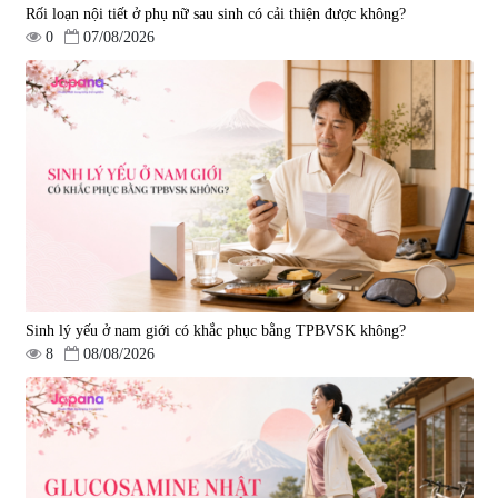
Rối loạn nội tiết ở phụ nữ sau sinh có cải thiện được không?
0
07/08/2026
Tẩy tế bào chết Nichiei Bussan
Viên uống hỗ trợ bền thành
Nano NMN+ Peeling Gel
mạch, ngừa tai biến Elastin Plus
Luxury 200g
& Nattokinase Hokoen 80 viên
|
0
|
0
1.490.000 đ
980.000 đ
Sinh lý yếu ở nam giới có khắc phục bằng TPBVSK không?
8
08/08/2026
Viên uống bổ gan Ribeto Shoji
Viên uống hỗ trợ cải thiện thoát
Hepaclean 60 viên
vị đĩa đệm Kyoto Has 30 viên
|
543.205
|
14.560
690.000 đ
1.600.000 đ