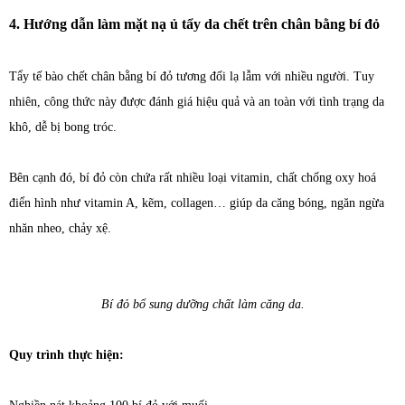
4. Hướng dẫn làm mặt nạ ủ tẩy da chết trên chân bằng bí đỏ
Tẩy tế bào chết chân bằng bí đỏ tương đối lạ lẫm với nhiều người. Tuy
nhiên, công thức này được đánh giá hiệu quả và an toàn với tình trạng da
khô, dễ bị bong tróc.
Bên cạnh đó, bí đỏ còn chứa rất nhiều loại vitamin, chất chống oxy hoá
điển hình như vitamin A, kẽm, collagen… giúp da căng bóng, ngăn ngừa
nhăn nheo, chảy xệ.
Bí đỏ bổ sung dưỡng chất làm căng da.
Quy trình thực hiện: