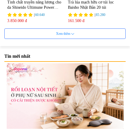
Tinh chất truyền năng lượng cho
Trà lúa mạch hữu cơ túi lọc
da Shiseido Ultimune Power
Baisho Nhật Bản 20 túi
75ml
|
60.640
|
85.280
3.850.000 đ
161.500 đ
Xem thêm
Tin mới nhất
Viên uống bổ não Ribeto Shoji
Viên nang uống cải thiện thị lực,
Ichoha Ekisu Plus - 90 viên
trí nhớ DHA + EPA + Flaxseed
Oil 30 viên/gói - Date 02/2027
|
57.920
|
52.346
1.450.000 đ
225.000 đ