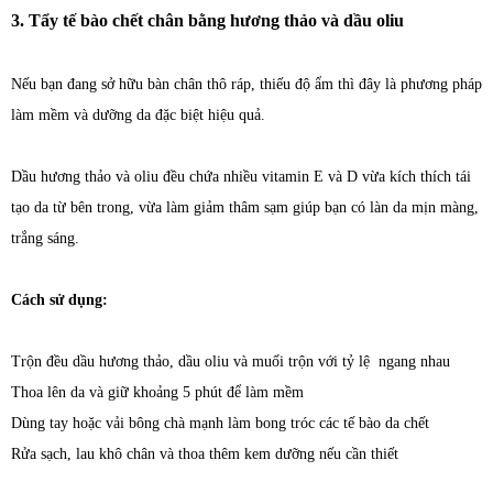
3. Tẩy tế bào chết chân bằng hương thảo và dầu oliu
Nếu bạn đang sở hữu bàn chân thô ráp, thiếu độ ẩm thì đây là phương pháp
làm mềm và dưỡng da đặc biệt hiệu quả.
Dầu hương thảo và oliu đều chứa nhiều vitamin E và D vừa kích thích tái
tạo da từ bên trong, vừa làm giảm thâm sạm giúp bạn có làn da mịn màng,
trắng sáng.
Cách sử dụng:
Trộn đều dầu hương thảo, dầu oliu và muối trộn với tỷ lệ ngang nhau
Thoa lên da và giữ khoảng 5 phút để làm mềm
Dùng tay hoặc vải bông chà mạnh làm bong tróc các tế bào da chết
Rửa sạch, lau khô chân và thoa thêm kem dưỡng nếu cần thiết