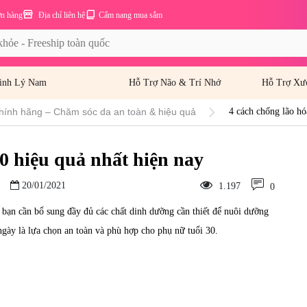
ơn hàng
Địa chỉ liên hệ
Cẩm nang mua sắm
inh Lý Nam
Hỗ Trợ Não & Trí Nhớ
Hỗ Trợ Xư
hính hãng – Chăm sóc da an toàn & hiệu quả
4 cách chống lão hó
30 hiệu quả nhất hiện nay
20/01/2021
1.197
0
ậy, bạn cần bổ sung đầy đủ các chất dinh dưỡng cần thiết để nuôi dưỡng
gày là lựa chọn an toàn và phù hợp cho phụ nữ tuổi 30.