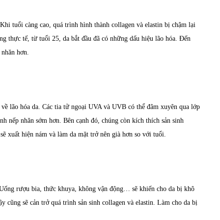
hi tuổi càng cao, quá trình hình thành collagen và elastin bị chậm lại
ng thực tế, từ tuổi 25, da bắt đầu đã có những dấu hiệu lão hóa. Đến
p nhăn hơn.
 về lão hóa da. Các tia tử ngoại UVA và UVB có thể đâm xuyên qua lớp
ành nếp nhăn sớm hơn. Bên cạnh đó, chúng còn kích thích sản sinh
sẽ xuất hiện nám và làm da mặt trở nên già hơn so với tuổi.
Uống rượu bia, thức khuya, không vận động… sẽ khiến cho da bị khô
y cũng sẽ cản trở quá trình sản sinh collagen và elastin. Làm cho da bị