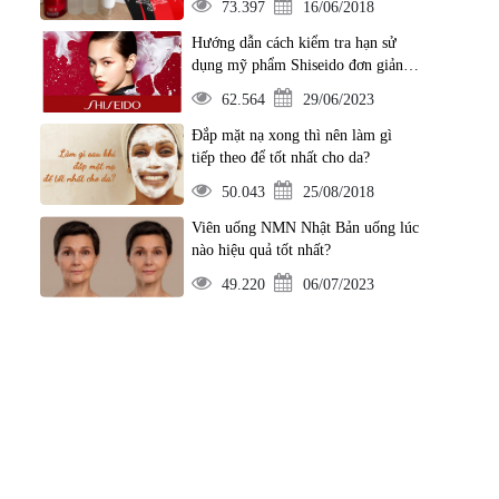
73.397
16/06/2018
Hướng dẫn cách kiểm tra hạn sử
dụng mỹ phẩm Shiseido đơn giản
nhất
62.564
29/06/2023
Đắp mặt nạ xong thì nên làm gì
tiếp theo để tốt nhất cho da?
50.043
25/08/2018
Viên uống NMN Nhật Bản uống lúc
nào hiệu quả tốt nhất?
49.220
06/07/2023