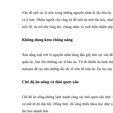
Vấn đề tuổi tác là một trong những nguyên nhân bị lão hóa da. K
và ít hơn. Nhiều người cho rằng từ 40 tuổi da mới lão hóa, như
tuổi 30, da trở nên lỏng lẻo, chùng nhão và xuất hiện nhiều nế
Không dùng kem chống nắng
Ánh nắng mặt trời là nguyên nhân hàng đầu gây nên các vấn đề
quần áo, làm tổn thương các tế bào da. Từ đó khiến da hình th
melanin để tạo nên những sắc sắc tố trên bề mặt da. Da lúc này 
Chế độ ăn uống và thói quen xấu
Chế độ ăn uống không lành mạnh cùng các thói quen xấu như: 
và mất đi độ đàn hồi. Đồng thời, lối sống thiếu khoa học như vậ
lão hóa nhanh hơn.