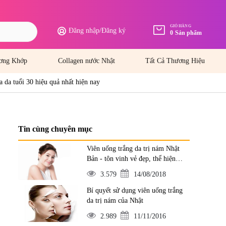
GIỎ HÀNG
Đăng nhập
/
Đăng ký
0
Sản phẩm
ơng Khớp
Collagen nước Nhật
Tất Cả Thương Hiệu
a da tuổi 30 hiệu quả nhất hiện nay
Tin cùng chuyên mục
Viên uống trắng da trị nám Nhật
Bản - tôn vinh vẻ đẹp, thể hiện
đẳng cấp
3.579
14/08/2018
Bí quyết sử dụng viên uống trắng
da trị nám của Nhật
2.989
11/11/2016