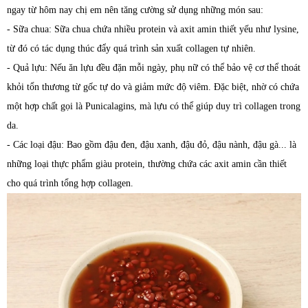
ngay từ hôm nay chị em nên tăng cường sử dụng những món sau:
- Sữa chua: Sữa chua chứa nhiều protein và axit amin thiết yếu như lysine,
từ đó có tác dụng thúc đẩy quá trình sản xuất collagen tự nhiên.
- Quả lựu: Nếu ăn lựu đều đặn mỗi ngày, phụ nữ có thể bảo vệ cơ thể thoát
khỏi tổn thương từ gốc tự do và giảm mức độ viêm. Đặc biệt, nhờ có chứa
một hợp chất gọi là Punicalagins, mà lựu có thể giúp duy trì collagen trong
da.
- Các loại đậu: Bao gồm đậu đen, đậu xanh, đậu đỏ, đậu nành, đậu gà... là
những loại thực phẩm giàu protein, thường chứa các axit amin cần thiết
cho quá trình tổng hợp collagen.