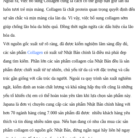
Ngoài ra, việc bổ sung Collagen cũng là cách có thể giúp bạn giữ làn da
luôn tươi trẻ mịn màng. Collagen là chất protein quan trọng quyết định đến
sự săn chắc và mịn màng của làn da. Vì vậy, việc bổ sung collagen sớm
giúp chống lão hóa da hiệu quả. Đồng thời ngăn ngừa các dấu hiệu của lão
hóa da.
Với nguồn gốc xuất xứ rõ ràng, đã được kiểm nghiệm lâm sàng đầy đủ,
các sản phẩm
Collagen
có xuất xứ Nhật Bản chính là điều mà phái đẹp
đang tìm kiếm. Phần lớn các sản phẩm collagen của Nhật Bản đều là sản
phẩm được chiết xuất từ tự nhiên, chủ yếu từ da cá với đặc trưng và cấu
trúc gần giống với cấu trúc da người. Ngoài ra quy trình sản xuất nghiêm
ngặt, kiểm định an toàn chất lượng và khả năng hấp thụ tốt cũng là những
yếu tố khiến chị em có thể hoàn toàn yên tâm khi lựa chọn sản phẩm này.
Japana là đơn vị chuyên cung cấp các sản phẩm Nhật Bản chính hãng với
hơn 70 ngành hàng cùng 7.000 sản phẩm đã được nhiều khách hàng yêu
thích và tin dùng nhiều năm qua. Nếu bạn đang có nhu cầu mua các sản
phẩm collagen có nguồn gốc Nhật Bản, đừng ngần ngại hãy liên hệ ngay