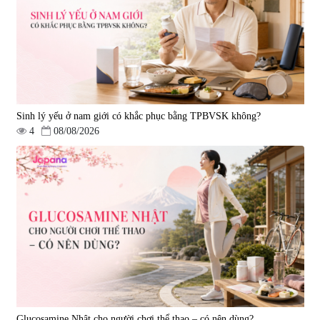
50ml)
50ml)
|
789.120
|
67.440
1.200.000 đ
950.000 đ
Sinh lý yếu ở nam giới có khắc phục bằng TPBVSK không?
4
08/08/2026
Nước uống Collagen Shinnippai
Top 5.000mg (Hộp 10 chai x
50ml)
|
128.720
693.000 đ
Glucosamine Nhật cho người chơi thể thao – có nên dùng?