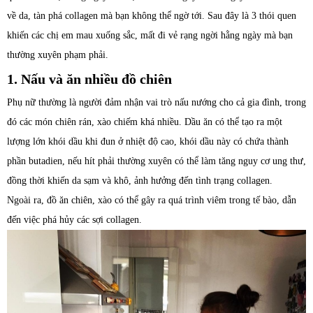
về da, tàn phá collagen mà bạn không thể ngờ tới. Sau đây là 3 thói quen
khiến các chị em mau xuống sắc, mất đi vẻ rạng ngời hằng ngày mà bạn
thường xuyên phạm phải.
1. Nấu và ăn nhiều đồ chiên
Phụ nữ thường là người đảm nhận vai trò nấu nướng cho cả gia đình, trong
đó các món chiên rán, xào chiếm khá nhiều. Dầu ăn có thể tạo ra một
lượng lớn khói dầu khi đun ở nhiệt độ cao, khói dầu này có chứa thành
phần butadien, nếu hít phải thường xuyên có thể làm tăng nguy cơ ung thư,
đồng thời khiến da sạm và khô, ảnh hưởng đến tình trạng collagen.
Ngoài ra, đồ ăn chiên, xào có thể gây ra quá trình viêm trong tế bào, dẫn
đến việc phá hủy các sợi collagen.