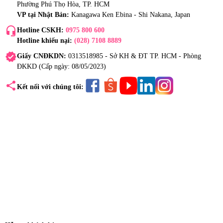
Phường Phú Thọ Hòa, TP. HCM
VP tại Nhật Bản:
Kanagawa Ken Ebina - Shi Nakana, Japan
headset_mic
Hotline CSKH:
0975 800 600
Hotline khiếu nại:
(028) 7108 8889
verified
Giấy CNĐKDN:
0313518985 - Sở KH & ĐT TP. HCM - Phòng
ĐKKD (Cấp ngày: 08/05/2023)
share
Kết nối với chúng tôi: