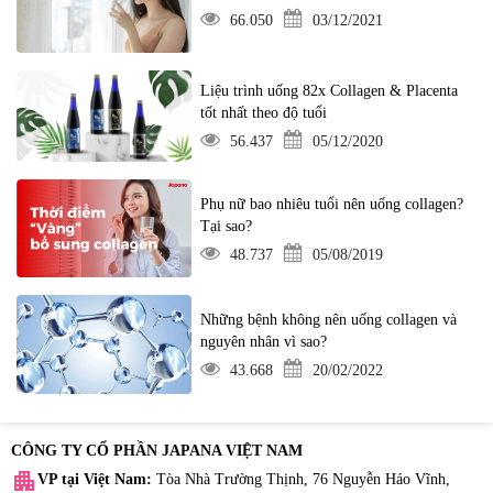
66.050
03/12/2021
Liệu trình uống 82x Collagen & Placenta
tốt nhất theo độ tuổi
56.437
05/12/2020
Phụ nữ bao nhiêu tuổi nên uống collagen?
Tại sao?
48.737
05/08/2019
Những bệnh không nên uống collagen và
nguyên nhân vì sao?
43.668
20/02/2022
CÔNG TY CỔ PHẦN JAPANA VIỆT NAM
apartment
VP tại Việt Nam:
Tòa Nhà Trường Thịnh, 76 Nguyễn Háo Vĩnh,