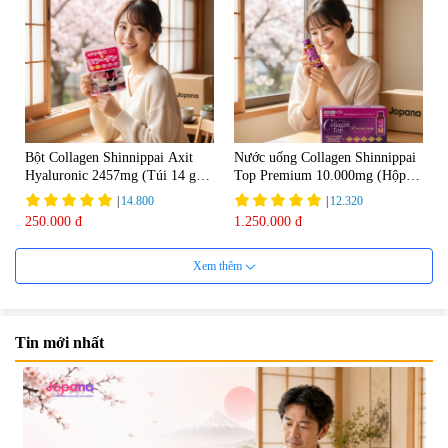
Bột Collagen Shinnippai Axit
Nước uống Collagen Shinnippai
Hyaluronic 2457mg (Túi 14 gói
Top Premium 10.000mg (Hộp
x 3g) - Date 04/2027
10 chai x 50ml)
|
14.800
|
12.320
250.000 đ
1.250.000 đ
Xem thêm
Tin mới nhất
Nước uống đẹp da Collagen
Nước uống Collagen Kaza Rose
20000mg Plus (Hộp 10 chai x
Lady 5000mg (Hộp 10 chai x