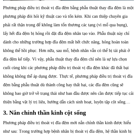
Phương pháp điều trị thoát vị đĩa đệm bằng phẫu thuật thay đĩa đệm là một
phương pháp đòi hỏi kỹ thuật cao và tốn kém. Khi can thiệp chuyên gia
phải rất thận trọng để không làm tổn thương các tạng (vì mổ qua bụng),
lấy hết đĩa đệm bị hỏng rồi đặt đĩa đệm nhân tạo vào. Phẫu thuật này chỉ
dành cho những trường hợp đĩa đệm mất hết chức năng, hỏng hoàn toàn
không thể hồi phục. Hơn nữa, sau mổ, bệnh nhân vẫn có thể bị tái phái ở
đĩa đệm kế tiếp. Vì vậy, phẫu thuật thay đĩa đệm chỉ nên là sự lựa chọn
cuối cùng khi các phương pháp điều trị thoát vị đĩa đệm khác đã thất bại
không không thể áp dụng được. Thực tế, phương pháp điều trị thoát vị đĩa
đệm bằng phẫu thuật dù thành công hay thất bại, các đĩa đệm cũng sẽ
không bao giờ trở về trạng thái như ban đầu được nên cần được tiếp tục cải
thiện bằng vật lý trị liệu, hướng dẫn cách sinh hoạt, luyện tập cột sống....
3. Nắn chỉnh thần kinh cột sống
Phương pháp điều trị thoát vị đĩa đệm mới nắn chỉnh thần kinh được hiểu
như sau: Trong trường hợp bệnh nhân bị thoát vị đĩa đệm, hệ thần kinh bị