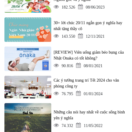
182.526
08/06/2023
30+ lời chúc 20/11 ngắn gọn ý nghĩa hay
nhất tặng thầy cô
143.550
12/11/2021
[REVIEW] Viên uống giảm béo bụng của
Nhật Onaka có tốt không?
90.816
08/01/2021
Các ý tưởng trang trí Tết 2024 cho văn
phòng công ty
76.795
01/01/2024
Những câu nói hay nhất về cuộc sống bình
yên ý nghĩa
74.332
11/05/2022