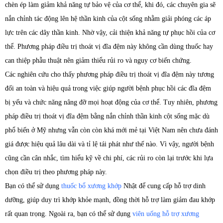
chèn ép làm giảm khả năng tự bảo vệ của cơ thể, khi đó, các chuyên gia sẽ
nắn chỉnh tác động lên hệ thần kinh của cột sống nhằm giải phóng các áp
lực trên các dây thần kinh. Nhờ vậy, cải thiện khả năng tự phục hồi của cơ
thể. Phương pháp điều trị thoát vị đĩa đệm này không cần dùng thuốc hay
can thiệp phẫu thuật nên giảm thiểu rủi ro và nguy cơ biến chứng.
Các nghiên cứu cho thấy phương pháp điều trị thoát vị đĩa đệm này tương
đối an toàn và hiệu quả trong việc giúp người bệnh phục hồi các đĩa đệm
bị yếu và chức năng nâng đỡ mọi hoạt động của cơ thể. Tuy nhiên, phương
pháp điều trị thoát vị đĩa đệm bằng nắn chỉnh thần kinh cột sống mặc dù
phổ biến ở Mỹ nhưng vẫn còn còn khá mới mẻ tại Việt Nam nên chưa đánh
giá được hiệu quả lâu dài và tỉ lệ tái phát như thế nào. Vì vậy, người bệnh
cũng cần cân nhắc, tìm hiểu kỹ về chi phí, các rủi ro còn lại trước khi lựa
chọn điều trị theo phương pháp này.
Bạn có thể sử dụng
thuốc bổ xương khớp
Nhật để cung cấp hỗ trợ dinh
dưỡng, giúp duy trì khớp khỏe mạnh, đồng thời hỗ trợ làm giảm đau khớp
rất quan trọng. Ngoài ra, bạn có thể sử dụng
viên uống hỗ trợ xương