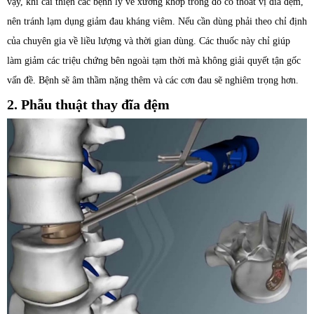
vậy, khi cải thiện các bệnh lý về xương khớp trong đó có thoát vị đĩa đệm,
nên tránh lạm dụng giảm đau kháng viêm. Nếu cần dùng phải theo chỉ định
của chuyên gia về liều lượng và thời gian dùng. Các thuốc này chỉ giúp
làm giảm các triệu chứng bên ngoài tạm thời mà không giải quyết tận gốc
vấn đề. Bệnh sẽ âm thầm nặng thêm và các cơn đau sẽ nghiêm trọng hơn.
2. Phẫu thuật thay đĩa đệm