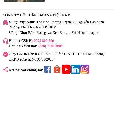
CÔNG TY CỔ PHẦN JAPANA VIỆT NAM
apartment
VP tại Việt Nam:
Tòa Nhà Trường Thịnh, 76 Nguyễn Háo Vĩnh,
Phường Phú Thọ Hòa, TP. HCM
VP tại Nhật Bản:
Kanagawa Ken Ebina - Shi Nakana, Japan
headset_mic
Hotline CSKH:
0975 800 600
Hotline khiếu nại:
(028) 7108 8889
verified
Giấy CNĐKDN:
0313518985 - Sở KH & ĐT TP. HCM - Phòng
ĐKKD (Cấp ngày: 08/05/2023)
share
Kết nối với chúng tôi: