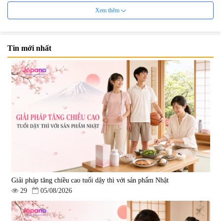
Xem thêm
Tin mới nhất
Viên uống đông trùng hạ thảo hỗ
Mặt Nạ Nichiei Bussan Nano
trợ tăng cường sinh lực
NMN+ 3D Face Mask Luxury (8
Tohchukasou Premium Yo
miếng)
|
33.654
|
0
Group 180 viên - Date 08/2027
2.500.000 đ
1.890.000 đ
Giải pháp tăng chiều cao tuổi dậy thì với sản phẩm Nhật
29
05/08/2026