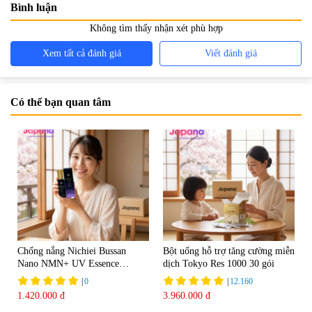
Bình luận
Không tìm thấy nhận xét phù hợp
Xem tất cả đánh giá
Viết đánh giá
Có thể bạn quan tâm
Chống nắng Nichiei Bussan
Bột uống hỗ trợ tăng cường miễn
Nano NMN+ UV Essence
dịch Tokyo Res 1000 30 gói
Luxury SPF50+ PA++++ 60g
|
0
|
12.160
1.420.000 đ
3.960.000 đ