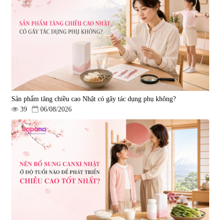
Viên uống bổ não Ribeto Shoji
Viên uống hỗ trợ tăng cường
Ichoha Ekisu Plus - 90 viên
sinh lý nam Fujina Monster Shot
150 viên
|
57.920
|
12.480
1.450.000 đ
880.000 đ
Sản phẩm tăng chiều cao Nhật có gây tác dụng phụ không?
39
06/08/2026
Viên uống chống lão hóa, tăng
Viên uống phòng ngừa đột quỵ,
sức khỏe Yangmiwa NMN 60
tai biến Nattokinase Nano
viên
Premium 120 viên
|
42.588
|
149.877
5.500.000 đ
2.290.000 đ