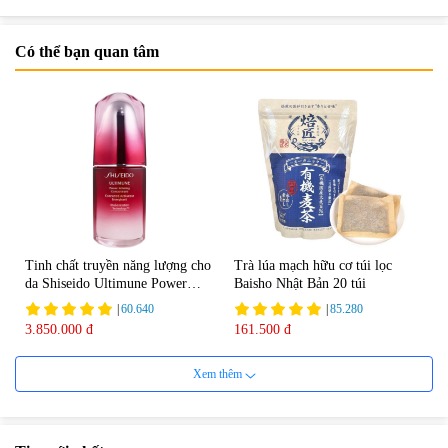
Có thể bạn quan tâm
Tinh chất truyền năng lượng cho
Trà lúa mạch hữu cơ túi lọc
da Shiseido Ultimune Power
Baisho Nhật Bản 20 túi
75ml
|
60.640
|
85.280
3.850.000 đ
161.500 đ
Xem thêm