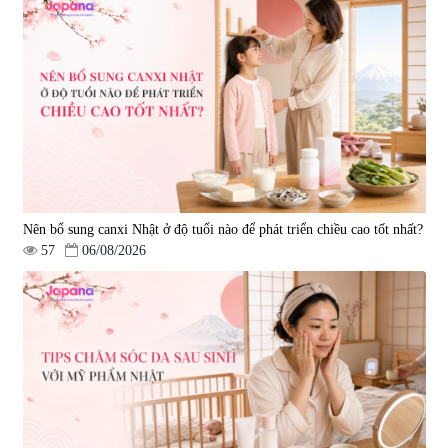
Sleepy Nhật Bản 80 viên
điều trị đột quỵ Biken Kinase
Gold 60 viên
|
13.760
|
0
580.000 đ
1.570.000 đ
Nên bổ sung canxi Nhật ở độ tuổi nào để phát triển chiều cao tốt nhất?
57
06/08/2026