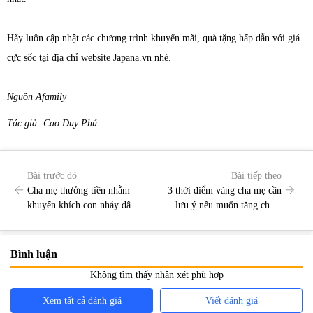
Hãy luôn cập nhật các chương trình khuyến mãi, quà tặng hấp dẫn với giá
cực sốc tại địa chỉ website Japana.vn nhé.
Nguồn Afamily
Tác giả: Cao Duy Phú
Bài trước đó
Bài tiếp theo
Cha mẹ thưởng tiền nhằm
3 thời điểm vàng cha mẹ cần
khuyến khích con nhảy dây
lưu ý nếu muốn tăng chiều
tăng chiều cao và cái kết bất
cao cho con
ngờ
Bình luận
Không tìm thấy nhận xét phù hợp
Xem tất cả đánh giá
Viết đánh giá