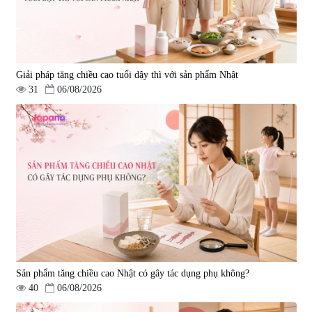
Giải pháp tăng chiều cao tuổi dậy thì với sản phẩm Nhật
31
06/08/2026
Viên uống bổ gan Ribeto Shoji
Viên uống hỗ trợ cải thiện thoát
Hepaclean 60 viên
vị đĩa đệm Kyoto Has 30 viên
|
543.205
|
14.560
690.000 đ
1.600.000 đ
Sản phẩm tăng chiều cao Nhật có gây tác dụng phụ không?
40
06/08/2026
Viên uống hỗ trợ giấc ngủ Fujina
Viên uống phòng ngừa & hỗ trợ