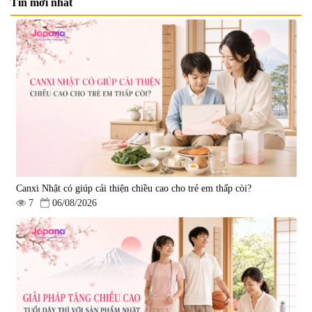
Tin mới nhất
Viên uống bổ não Ribeto Shoji
Viên nang uống cải thiện thị lực,
Ichoha Ekisu Plus - 90 viên
trí nhớ DHA + EPA + Flaxseed
Oil 30 viên/gói - Date 02/2027
|
57.920
|
52.346
1.450.000 đ
225.000 đ
Canxi Nhật có giúp cải thiện chiều cao cho trẻ em thấp còi?
7
06/08/2026
Tẩy tế bào chết Nichiei Bussan
Viên uống hỗ trợ bền thành
Nano NMN+ Peeling Gel
mạch, ngừa tai biến Elastin Plus
Luxury 200g
& Nattokinase Hokoen 80 viên
|
0
|
0
1.490.000 đ
980.000 đ