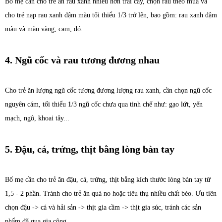
Bố mẹ cần cho trẻ ăn rau xanh nhiều hơn trái cây, chọn rau theo mùa và
cho trẻ nạp rau xanh đậm màu tối thiểu 1/3 trở lên, bao gồm: rau xanh đậm
màu và màu vàng, cam, đỏ.
4. Ngũ cốc và rau tương đương nhau
Cho trẻ ăn lượng ngũ cốc tương đương lượng rau xanh, cần chọn ngũ cốc
nguyên cám, tối thiểu 1/3 ngũ cốc chưa qua tinh chế như: gạo lứt, yến
mạch, ngô, khoai tây...
5. Đậu, cá, trứng, thịt bằng lòng bàn tay
Bố mẹ cần cho trẻ ăn đậu, cá, trứng, thịt bằng kích thước lòng bàn tay từ
1,5 - 2 phần. Tránh cho trẻ ăn quá no hoặc tiêu thụ nhiều chất béo. Ưu tiên
chọn đậu -> cá và hải sản -> thịt gia cầm -> thịt gia súc, tránh các sản
phẩm đã qua gia công.