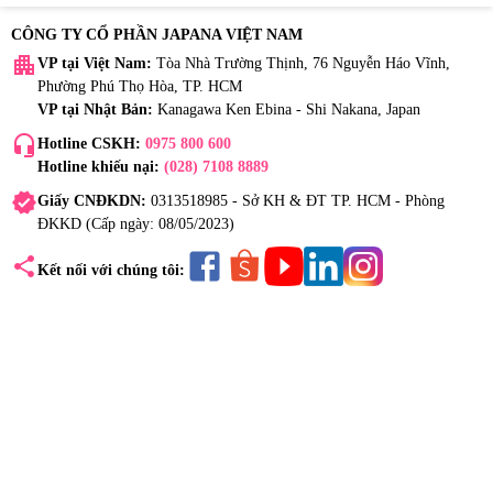
CÔNG TY CỔ PHẦN JAPANA VIỆT NAM
apartment
VP tại Việt Nam:
Tòa Nhà Trường Thịnh, 76 Nguyễn Háo Vĩnh,
Phường Phú Thọ Hòa, TP. HCM
VP tại Nhật Bản:
Kanagawa Ken Ebina - Shi Nakana, Japan
headset_mic
Hotline CSKH:
0975 800 600
Hotline khiếu nại:
(028) 7108 8889
verified
Giấy CNĐKDN:
0313518985 - Sở KH & ĐT TP. HCM - Phòng
ĐKKD (Cấp ngày: 08/05/2023)
share
Kết nối với chúng tôi: