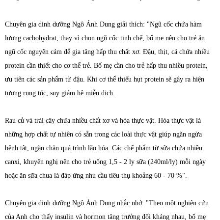
Chuyên gia dinh dưỡng Ngô Ánh Dung giải thích: "Ngũ cốc chứa hàm
lượng cacbohydrat, thay vì chọn ngũ cốc tinh chế, bố mẹ nên cho trẻ ăn
ngũ cốc nguyên cám để gia tăng hấp thu chất xơ. Đậu, thịt, cá chứa nhiều
protein cần thiết cho cơ thể trẻ. Bố mẹ cần cho trẻ hấp thu nhiều protein,
ưu tiên các sản phẩm từ đậu. Khi cơ thể thiếu hụt protein sẽ gây ra hiện
tượng rụng tóc, suy giảm hệ miễn dịch.
Rau củ và trái cây chứa nhiều chất xơ và hóa thực vật. Hóa thực vật là
những hợp chất tự nhiên có sẵn trong các loài thực vật giúp ngăn ngừa
bệnh tật, ngăn chặn quá trình lão hóa. Các chế phẩm từ sữa chứa nhiều
canxi, khuyến nghị nên cho trẻ uống 1,5 - 2 ly sữa (240ml/ly) mỗi ngày
hoặc ăn sữa chua là đáp ứng nhu cầu tiêu thụ khoảng 60 - 70 %".
Chuyên gia dinh dưỡng Ngô Ánh Dung nhắc nhở: "Theo một nghiên cứu
của Anh cho thấy insulin và hormon tăng trưởng đối kháng nhau, bố mẹ