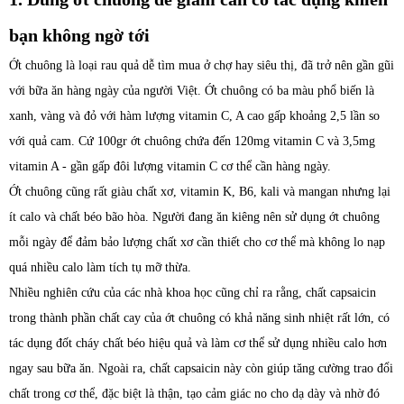
bạn không ngờ tới
Ớt chuông là loại rau quả dễ tìm mua ở chợ hay siêu thị, đã trở nên gần gũi
với bữa ăn hàng ngày của người Việt. Ớt chuông có ba màu phổ biến là
xanh, vàng và đỏ với hàm lượng vitamin C, A cao gấp khoảng 2,5 lần so
với quả cam. Cứ 100gr ớt chuông chứa đến 120mg vitamin C và 3,5mg
vitamin A - gần gấp đôi lượng vitamin C cơ thể cần hàng ngày.
Ớt chuông cũng rất giàu chất xơ, vitamin K, B6, kali và mangan nhưng lại
ít calo và chất béo bão hòa. Người đang ăn kiêng nên sử dụng ớt chuông
mỗi ngày để đảm bảo lượng chất xơ cần thiết cho cơ thể mà không lo nạp
quá nhiều calo làm tích tụ mỡ thừa.
Nhiều nghiên cứu của các nhà khoa học cũng chỉ ra rằng, chất capsaicin
trong thành phần chất cay của ớt chuông có khả năng sinh nhiệt rất lớn, có
tác dụng đốt cháy chất béo hiệu quả và làm cơ thể sử dụng nhiều calo hơn
ngay sau bữa ăn. Ngoài ra, chất capsaicin này còn giúp tăng cường trao đổi
chất trong cơ thể, đặc biệt là thận, tạo cảm giác no cho dạ dày và nhờ đó