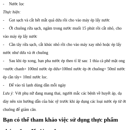
- Nước lọc
Thực hiện:
- Gọt sạch và cắt hết mắt quả dứa rồi cho vào máy ép lấy nước
- Ớt chuông rửa sạch, ngâm trong nước muối 15 phút rồi cắt nhỏ, cho
vào máy ép lấy nước
- Cần tây rửa sạch, cắt khúc nhỏ rồi cho vào máy xay nhỏ hoặc ép lấy
nước như dứa và ớt chuông
- Sau khi ép xong, bạn pha nước ép theo tỉ lệ sau: 1 thìa cà phê mật ong
+nước chanh+ 100ml nước ép dứa+100ml nước ép ớt chuông+ 50ml nước
ép cần tây+ 10ml nước lọc.
- Để vào tủ lạnh dùng dần mỗi ngày
Lưu ý:
Với phụ nữ đang mang thai, người mắc các bệnh về huyết áp, dạ
dày nên xin hướng dẫn của bác sỹ trước khi áp dụng các loại nước ép từ ớt
chuông để giảm cân.
Bạn có thể tham khảo việc sử dụng thực phẩm