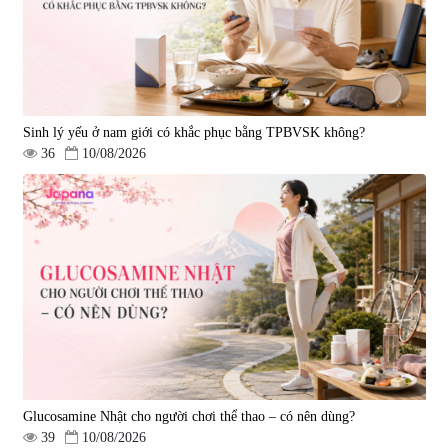
Sinh lý yếu ở nam giới có khắc phục bằng TPBVSK không?
36
10/08/2026
Viên uống bổ gan Ribeto Shoji
Viên uống hỗ trợ cải thiện thoát
Hepaclean 60 viên
vị đĩa đệm Kyoto Has 30 viên
|
543.205
|
14.560
690.000 đ
1.600.000 đ
Glucosamine Nhật cho người chơi thể thao – có nên dùng?
39
10/08/2026