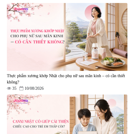
Viên uống hỗ trợ giấc ngủ Fujina
Viên uống phòng ngừa & hỗ trợ
Sleepy Nhật Bản 80 viên
điều trị đột quỵ Biken Kinase
Gold 60 viên
|
13.760
|
0
580.000 đ
1.570.000 đ
Thực phẩm xương khớp Nhật cho phụ nữ sau mãn kinh – có cần thiết
không?
35
10/08/2026