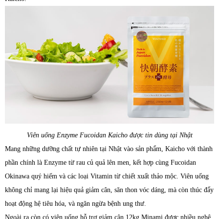
Viên uống Enzyme Fucoidan Kaicho được tin dùng tại Nhật
Mang những dưỡng chất tự nhiên tại Nhật vào sản phẩm, Kaicho với thành
phần chính là Enzyme từ rau củ quả lên men, kết hợp cùng Fucoidan
Okinawa quý hiếm và các loại Vitamin từ chiết xuất thảo mộc. Viên uống
không chỉ mang lại hiệu quả giảm cân, săn thon vóc dáng, mà còn thúc đẩy
hoạt động hệ tiêu hóa, và ngăn ngừa bệnh ung thư.
Ngoài ra còn có viên uống hỗ trợ giảm cân 12kg Minami được nhiều nghệ