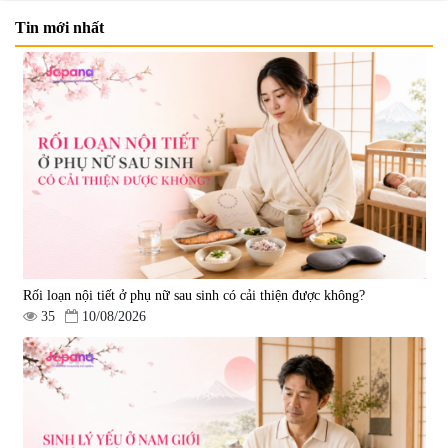
Tin mới nhất
Viên uống bổ não Ribeto Shoji
Viên nang uống cải thiện thị lực,
Ichoha Ekisu Plus - 90 viên
trí nhớ DHA + EPA + Flaxseed
Oil 30 viên/gói - Date 02/2027
|
57.920
|
52.346
1.450.000 đ
225.000 đ
Rối loạn nội tiết ở phụ nữ sau sinh có cải thiện được không?
35
10/08/2026
Tẩy tế bào chết Nichiei Bussan
Viên uống hỗ trợ bền thành
Nano NMN+ Peeling Gel
mạch, ngừa tai biến Elastin Plus
Luxury 200g
& Nattokinase Hokoen 80 viên
|
0
|
0
1.490.000 đ
980.000 đ