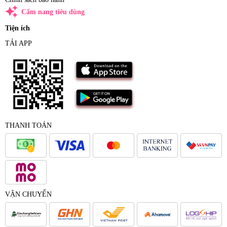
auto_awesome
Cẩm nang tiêu dùng
Tiện ích
TẢI APP
THANH TOÁN
VẬN CHUYỂN