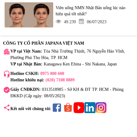
Viên uống NMN Nhật Bản uống lúc nào
hiệu quả tốt nhất?
49.239
06/07/2023
CÔNG TY CỔ PHẦN JAPANA VIỆT NAM
apartment
VP tại Việt Nam:
Tòa Nhà Trường Thịnh, 76 Nguyễn Háo Vĩnh,
Phường Phú Thọ Hòa, TP. HCM
VP tại Nhật Bản:
Kanagawa Ken Ebina - Shi Nakana, Japan
headset_mic
Hotline CSKH:
0975 800 600
Hotline khiếu nại:
(028) 7108 8889
verified
Giấy CNĐKDN:
0313518985 - Sở KH & ĐT TP. HCM - Phòng
ĐKKD (Cấp ngày: 08/05/2023)
share
Kết nối với chúng tôi: