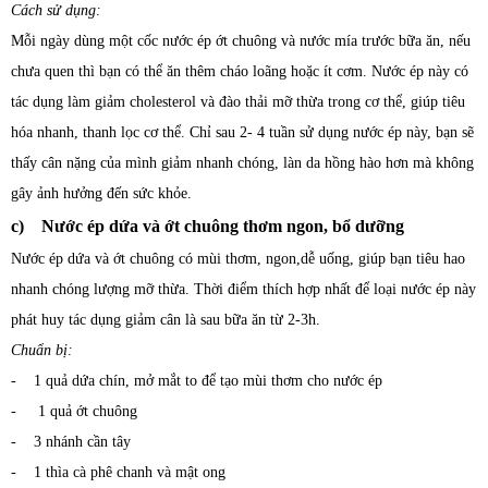
Cách sử dụng:
Mỗi ngày dùng một cốc nước ép ớt chuông và nước mía trước bữa ăn, nếu
chưa quen thì bạn có thể ăn thêm cháo loãng hoặc ít cơm. Nước ép này có
tác dụng làm giảm cholesterol và đào thải mỡ thừa trong cơ thể, giúp tiêu
hóa nhanh, thanh lọc cơ thể. Chỉ sau 2- 4 tuần sử dụng nước ép này, bạn sẽ
thấy cân nặng của mình giảm nhanh chóng, làn da hồng hào hơn mà không
gây ảnh hưởng đến sức khỏe.
c) Nước ép dứa và ớt chuông thơm ngon, bổ dưỡng
Nước ép dứa và ớt chuông có mùi thơm, ngon,dễ uống, giúp bạn tiêu hao
nhanh chóng lượng mỡ thừa. Thời điểm thích hợp nhất để loại nước ép này
phát huy tác dụng giảm cân là sau bữa ăn từ 2-3h.
Chuẩn bị:
- 1 quả dứa chín, mở mắt to để tạo mùi thơm cho nước ép
- 1 quả ớt chuông
- 3 nhánh cần tây
- 1 thìa cà phê chanh và mật ong