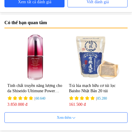
Xem tất cả đánh giá
Viết đánh giá
Có thể bạn quan tâm
Tinh chất truyền năng lượng cho
Trà lúa mạch hữu cơ túi lọc
da Shiseido Ultimune Power
Baisho Nhật Bản 20 túi
75ml
|
60.640
|
85.280
3.850.000 đ
161.500 đ
Xem thêm