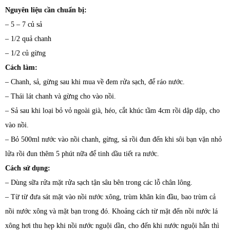
Nguyên liệu cần chuẩn bị:
– 5 – 7 củ sả
– 1/2 quả chanh
– 1/2 củ gừng
Cách làm:
– Chanh, sả, gừng sau khi mua về đem rửa sạch, để ráo nước.
– Thái lát chanh và gừng cho vào nồi.
– Sả sau khi loại bỏ vỏ ngoài già, héo, cắt khúc tầm 4cm rồi dập dập, cho
vào nồi.
– Bỏ 500ml nước vào nồi chanh, gừng, sả rồi đun đến khi sôi bạn vặn nhỏ
lửa rồi đun thêm 5 phút nữa để tinh dầu tiết ra nước.
Cách sử dụng:
– Dùng sữa rửa mặt rửa sạch tận sâu bên trong các lỗ chân lông.
– Từ từ đưa sát mặt vào nồi nước xông, trùm khăn kín đầu, bao trùm cả
nồi nước xông và mặt bạn trong đó. Khoảng cách từ mặt đến nồi nước lá
xông hơi thu hẹp khi nồi nước nguội dần, cho đến khi nước nguội hẳn thì