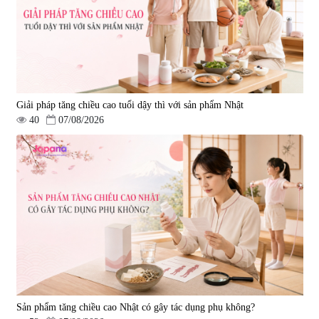
Giải pháp tăng chiều cao tuổi dậy thì với sản phẩm Nhật
40
07/08/2026
Viên uống hỗ trợ giấc ngủ Fujina
Viên uống phòng ngừa & hỗ trợ
Sleepy Nhật Bản 80 viên
điều trị đột quỵ Biken Kinase
Gold 60 viên
|
13.760
|
0
580.000 đ
1.570.000 đ
Sản phẩm tăng chiều cao Nhật có gây tác dụng phụ không?