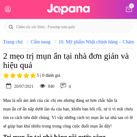
0
Trang chủ
Cẩm nang
10. Mỹ phẩm Nhật chính hãng – Chăm só
2 mẹo trị mụn ẩn tại nhà đơn giản và
hiệu quả
5 | 0 đánh giá
20/07/2021
840
0
Mụn là nỗi ám ảnh của các chị em nhưng đáng sợ hơn chắc hẳn là
mụn ẩn cứ ẩn nấp dưới làn da của bạn, khiến bạn bối rối, tự ti vì mãi chưa
tìm ra cách tiêu diệt chúng. Vì vậy những cách trị mụn ẩn tại nhà sau có lẽ
sẽ giúp bạn khá nhiều trong trong công cuộc đuổi mụn ẩn đấy!
Trị mụn ẩn tại nhà bằng nồi nước xông