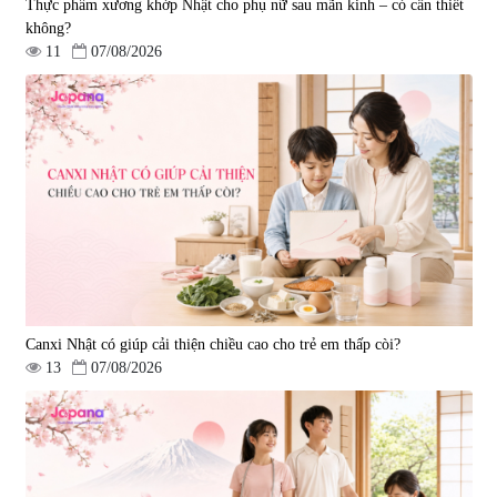
Thực phẩm xương khớp Nhật cho phụ nữ sau mãn kinh – có cần thiết
không?
11
07/08/2026
Tẩy tế bào chết Nichiei Bussan
Viên uống hỗ trợ bền thành
Nano NMN+ Peeling Gel
mạch, ngừa tai biến Elastin Plus
Luxury 200g
& Nattokinase Hokoen 80 viên
|
0
|
0
1.490.000 đ
980.000 đ
Canxi Nhật có giúp cải thiện chiều cao cho trẻ em thấp còi?
13
07/08/2026
Viên uống bổ gan Ribeto Shoji
Viên uống hỗ trợ cải thiện thoát
Hepaclean 60 viên
vị đĩa đệm Kyoto Has 30 viên
|
543.205
|
14.560
690.000 đ
1.600.000 đ