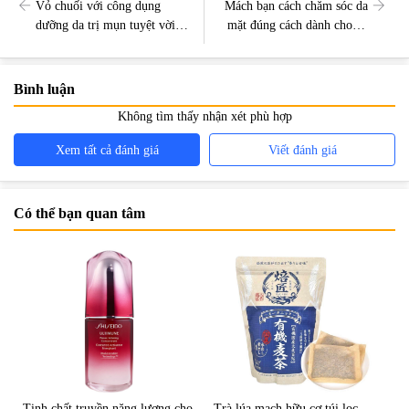
Vỏ chuối với công dụng
Mách bạn cách chăm sóc da
dưỡng da trị mụn tuyệt vời,
mặt đúng cách dành cho da
bạn đã biết chưa?
mụn
Bình luận
Không tìm thấy nhận xét phù hợp
Xem tất cả đánh giá
Viết đánh giá
Có thể bạn quan tâm
Tinh chất truyền năng lượng cho
Trà lúa mạch hữu cơ túi lọc