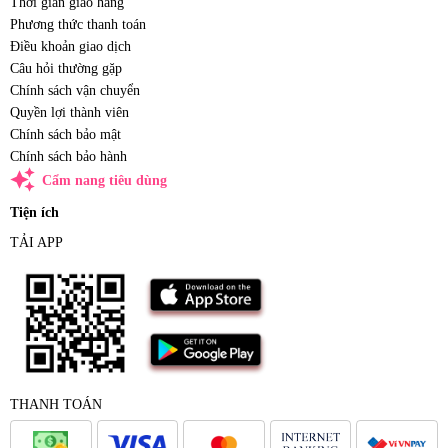
Thời gian giao hàng
Phương thức thanh toán
Điều khoản giao dịch
Câu hỏi thường gặp
Chính sách vận chuyển
Quyền lợi thành viên
Chính sách bảo mật
Chính sách bảo hành
auto_awesome
Cẩm nang tiêu dùng
Tiện ích
TẢI APP
THANH TOÁN