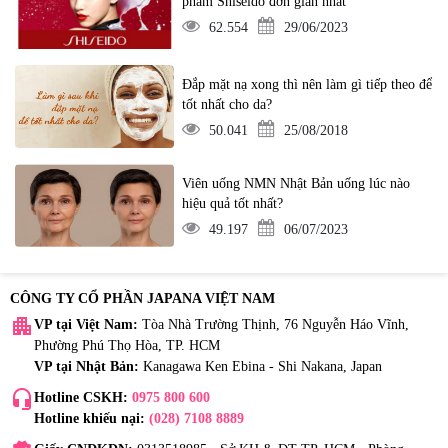
phẩm Shiseido đơn giản nhất
62.554
29/06/2023
Đắp mặt nạ xong thì nên làm gì tiếp theo để
tốt nhất cho da?
50.041
25/08/2018
Viên uống NMN Nhật Bản uống lúc nào
hiệu quả tốt nhất?
49.197
06/07/2023
CÔNG TY CỔ PHẦN JAPANA VIỆT NAM
apartment
VP tại Việt Nam:
Tòa Nhà Trường Thịnh, 76 Nguyễn Háo Vĩnh,
Phường Phú Thọ Hòa, TP. HCM
VP tại Nhật Bản:
Kanagawa Ken Ebina - Shi Nakana, Japan
headset_mic
Hotline CSKH:
0975 800 600
Hotline khiếu nại:
(028) 7108 8889