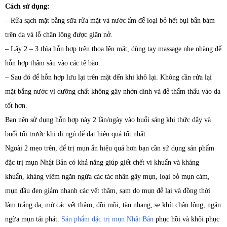
Cách sử dụng:
– Rửa sạch mặt bằng sữa rửa mặt và nước ấm để loại bỏ hết bụi bẩn bám
trên da và lỗ chân lông được giãn nở.
– Lấy 2 – 3 thìa hỗn hợp trên thoa lên mặt, dùng tay massage nhẹ nhàng để
hỗn hợp thấm sâu vào các tế bào.
– Sau đó để hỗn hợp lưu lại trên mặt đến khi khô lại. Không cần rửa lại
mặt bằng nước vì dưỡng chất không gây nhờn dính và để thẩm thấu vào da
tốt hơn.
Bạn nên sử dụng hỗn hợp này 2 lần/ngày vào buổi sáng khi thức dậy và
buổi tối trước khi đi ngủ để đạt hiệu quả tốt nhất.
Ngoài 2 mẹo trên, để trị mụn ẩn hiệu quả hơn bạn cần sử dụng sản phẩm
đặc trị mụn Nhật Bản có khả năng giúp giết chết vi khuẩn và kháng
khuẩn, kháng viêm ngăn ngừa các tác nhân gây mụn, loại bỏ mụn cám,
mụn đầu đen giảm nhanh các vết thâm, sạm do mụn để lại và đồng thời
làm trắng da, mờ các vết thâm, đồi mồi, tàn nhang, se khít chân lông, ngăn
ngừa mụn tái phát.
Sản phẩm đặc trị mụn Nhật Bản
phục hồi và khôi phục