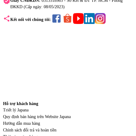
verified
Giấy CNĐKDN:
0313518985 - Sở KH & ĐT TP. HCM - Phòng
ĐKKD (Cấp ngày: 08/05/2023)
share
Kết nối với chúng tôi:
Hỗ trợ khách hàng
Triết lý Japana
Quy định bán hàng trên Website Japana
Hướng dẫn mua hàng
Chính sách đổi trả và hoàn tiền