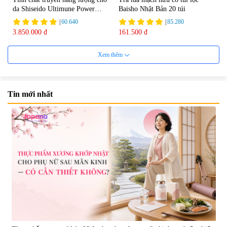
da Shiseido Ultimune Power
Baisho Nhật Bản 20 túi
75ml
|
60.640
|
85.280
3.850.000 đ
161.500 đ
Xem thêm
Tin mới nhất
Viên uống bổ não Ribeto Shoji
Viên nang uống cải thiện thị lực,
Ichoha Ekisu Plus - 90 viên
trí nhớ DHA + EPA + Flaxseed
Oil 30 viên/gói - Date 02/2027
|
57.920
|
52.346
1.450.000 đ
225.000 đ