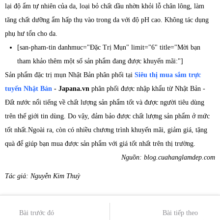
lại độ ẩm tự nhiên của da, loại bỏ chất dầu nhờn khỏi lỗ chân lông, làm
tăng chất dưỡng ẩm hấp thụ vào trong da với độ pH cao. Không tác dụng
phụ hư tổn cho da.
[san-pham-tin danhmuc="Đặc Trị Mụn" limit="6" title="Mời bạn
tham khảo thêm một số sản phẩm đang được khuyến mãi:"]
Sản phẩm đặc trị mụn Nhật Bản phân phối tại
Siêu thị mua sắm trực
tuyến Nhật Bản
- Japana.vn
phân phối được nhập khẩu từ Nhật Bản -
Đất nước nổi tiếng về chất lượng sản phẩm tốt và được người tiêu dùng
trên thế giới tin dùng. Do vậy, đảm bảo được chất lượng sản phẩm ở mức
tốt nhất.Ngoài ra, còn có nhiều chương trình khuyến mãi, giảm giá, tặng
quà để giúp bạn mua được sản phẩm với giá tốt nhất trên thị trường.
Nguồn: blog.cuahanglamdep.com
Tác giả: Nguyễn Kim Thuỳ
Bài trước đó
Bài tiếp theo