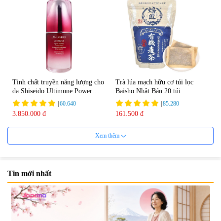
Tinh chất truyền năng lượng cho
Trà lúa mạch hữu cơ túi lọc
da Shiseido Ultimune Power
Baisho Nhật Bản 20 túi
75ml
|
60.640
|
85.280
3.850.000 đ
161.500 đ
Xem thêm
Tin mới nhất
Viên uống bổ não Ribeto Shoji
Viên nang uống cải thiện thị lực,