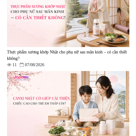
Ichoha Ekisu Plus - 90 viên
trí nhớ DHA + EPA + Flaxseed
Oil 30 viên/gói - Date 02/2027
|
57.920
|
52.346
1.450.000 đ
225.000 đ
Thực phẩm xương khớp Nhật cho phụ nữ sau mãn kinh – có cần thiết
không?
11
07/08/2026
Tẩy tế bào chết Nichiei Bussan
Viên uống hỗ trợ bền thành
Nano NMN+ Peeling Gel
mạch, ngừa tai biến Elastin Plus
Luxury 200g
& Nattokinase Hokoen 80 viên
|
0
|
0
1.490.000 đ
980.000 đ