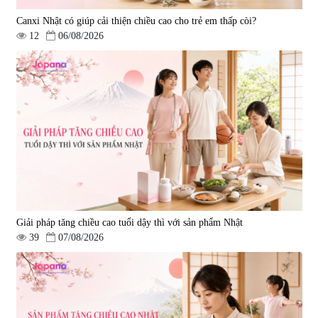
Canxi Nhật có giúp cải thiện chiều cao cho trẻ em thấp còi?
12
06/08/2026
Viên uống bổ gan Ribeto Shoji
Viên uống hỗ trợ cải thiện thoát
Hepaclean 60 viên
vị đĩa đệm Kyoto Has 30 viên
|
543.205
|
14.560
690.000 đ
1.600.000 đ
Giải pháp tăng chiều cao tuổi dậy thì với sản phẩm Nhật
39
07/08/2026
Viên uống hỗ trợ giấc ngủ Fujina
Viên uống phòng ngừa & hỗ trợ
Sleepy Nhật Bản 80 viên
điều trị đột quỵ Biken Kinase
Gold 60 viên
|
13.760
|
0
580.000 đ
1.570.000 đ