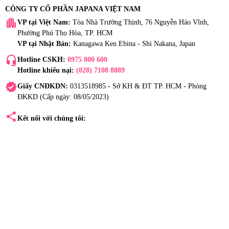
CÔNG TY CỔ PHẦN JAPANA VIỆT NAM
apartment
VP tại Việt Nam:
Tòa Nhà Trường Thịnh, 76 Nguyễn Háo Vĩnh,
Phường Phú Thọ Hòa, TP. HCM
VP tại Nhật Bản:
Kanagawa Ken Ebina - Shi Nakana, Japan
headset_mic
Hotline CSKH:
0975 800 600
Hotline khiếu nại:
(028) 7108 8889
verified
Giấy CNĐKDN:
0313518985 - Sở KH & ĐT TP. HCM - Phòng
ĐKKD (Cấp ngày: 08/05/2023)
share
Kết nối với chúng tôi: