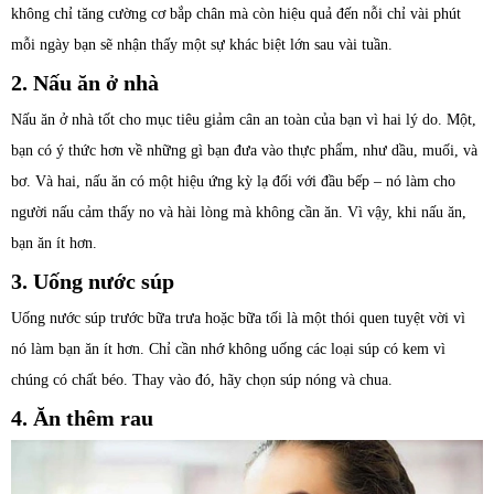
không chỉ tăng cường cơ bắp chân mà còn hiệu quả đến nỗi chỉ vài phút
mỗi ngày bạn sẽ nhận thấy một sự khác biệt lớn sau vài tuần.
2. Nấu ăn ở nhà
Nấu ăn ở nhà tốt cho mục tiêu giảm cân an toàn của bạn vì hai lý do. Một,
bạn có ý thức hơn về những gì bạn đưa vào thực phẩm, như dầu, muối, và
bơ. Và hai, nấu ăn có một hiệu ứng kỳ lạ đối với đầu bếp – nó làm cho
người nấu cảm thấy no và hài lòng mà không cần ăn. Vì vậy, khi nấu ăn,
bạn ăn ít hơn.
3. Uống nước súp
Uống nước súp trước bữa trưa hoặc bữa tối là một thói quen tuyệt vời vì
nó làm bạn ăn ít hơn. Chỉ cần nhớ không uống các loại súp có kem vì
chúng có chất béo. Thay vào đó, hãy chọn súp nóng và chua.
4. Ăn thêm rau