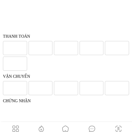
THANH TOÁN
VẬN CHUYỂN
CHỨNG NHẬN
© 2017 - Bản quyền của Công Ty Cổ Phần Japana Việt Nam -