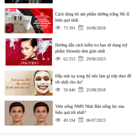
Cách dùng bộ sản phẩm dưỡng trắng SK-II
hiệu quả nhất
73.391
16/06/2018
Hướng dẫn cách kiểm tra hạn sử dụng mỹ
phẩm Shiseido đơn giản nhất
62.553
29/06/2023
Đắp mặt nạ xong thì nên làm gì tiếp theo để
tốt nhất cho da?
50.040
25/08/2018
Viên uống NMN Nhật Bản uống lúc nào
hiệu quả tốt nhất?
49.194
06/07/2023