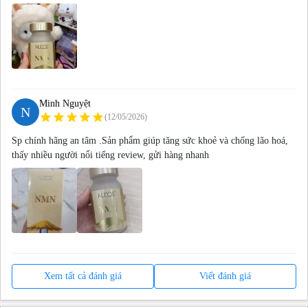
Minh Nguyệt
N
star
star
star
star
star
(12/05/2026)
Sp chính hãng an tâm .Sản phẩm giúp tăng sức khoẻ và chống lão hoá,
thấy nhiều người nổi tiếng review, gửi hàng nhanh
Xem tất cả đánh giá
Viết đánh giá