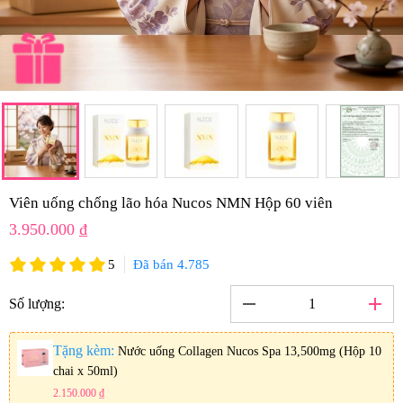
Viên uống chống lão hóa Nucos NMN Hộp 60 viên
3.950.000 ₫
5
Đã bán 4.785
remove
add
Số lượng:
Tặng kèm:
Nước uống Collagen Nucos Spa 13,500mg (Hộp 10
chai x 50ml)
2.150.000 ₫