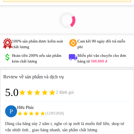
100% sản phẩm được kiểm soát
Cam kết 90 ngày đổi trả miễn
chất lượng
phí
Hoàn tiền 200% nếu sản phẩm
Miễn phí vận chuyển cho đơn
kém chất lượng
hàng từ
500.000 đ
Review về sản phẩm và dịch vụ
5.0
grade
grade
grade
grade
grade
2 đánh giá
Hữu Phúc
P
star
star
star
star
star
(12/05/2026)
Dùng của hãng này 2 năm r, nghe có sp mới là muốn thử liền, shop tư
vấn nhiệt tình , giao hàng nhanh, sản phẩm chất lượng