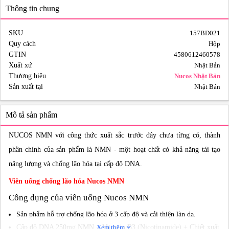
Thông tin chung
SKU
157BD021
Quy cách
Hộp
GTIN
4580612460578
Xuất xứ
Nhật Bản
Thương hiệu
Nucos Nhật Bản
Sản xuất tại
Nhật Bản
Mô tả sản phẩm
NUCOS NMN với công thức xuất sắc trước đây chưa từng có, thành
phần chính của sản phẩm là NMN - một hoạt chất có khả năng tái tạo
năng lượng và chống lão hóa tại cấp độ DNA.
Viên uống chống lão hóa Nucos NMN
Công dụng của viên uống Nucos NMN
Sản phẩm hỗ trợ chống lão hóa ở 3 cấp độ và cải thiện làn da.
Cấp độ DNA 250mg NMN + Vitamin B3 (Nicotinamide) + Chiết xuất
Xem thêm
expand_more