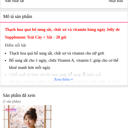
Sản xuất tại
Nhật Bản
Mô tả sản phẩm
Thạch hoa quả bổ sung sắt, chất xơ và vitamin hàng ngày Jelly de
Supplement Trái Cây + Sắt - 20 gói
Điểm nổi bật
Thạch hoa quả bổ sung sắt, chất xơ và vitamin cho nữ giới.
Bổ sung sắt cho 1 ngày, chứa Vitamin A, vitamin C giúp cho cơ thể
khoẻ mạnh hơn mỗi ngày.
Chiết xuất từ thực vật lên men giúp bổ sung sắt hiệu quả.
Xem thêm
expand_more
Sử dụng phương pháp cô đặc gấp 3.8 lần tạo nên 1.0g nước ép mận,
cô đặc gấp 6.2 lần tạo nên 0.073g nước ép blueberry, cô đặc gấp 5 lần
Sản phẩm đã xem
tạo thành 1.15g nứơc ép táo
(1 sản phẩm)
Công dụng
Bổ sung đủ nhu cầu Vitamin A, Vitamin C, Sắt, Chất xơ
Hỗ trợ tăng cường sức khỏe (đặc biệt với phụ nữ), làm đẹp da
Bổ sung 6.8mg Sắt, đủ cho nhu cầu một ngày của phụ nữ trưởng