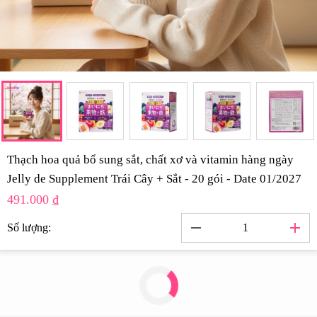
Thạch hoa quả bổ sung sắt, chất xơ và vitamin hàng ngày
Jelly de Supplement Trái Cây + Sắt - 20 gói - Date 01/2027
491.000 ₫
remove
add
Số lượng: